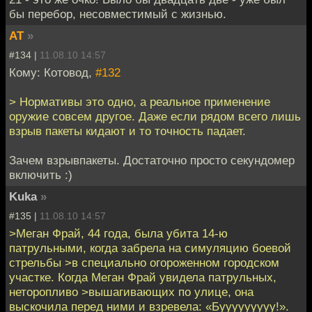
бы перебор, несовместимый с жизнью.
AT
»
#134 |
11.08.10 14:57
Кому: Котовод,
#132
> Нормативы это одно, а реальное применение
оружие совсем другое. Даже если рядом всего лишь
взрыв пакеты кидают и то точность падает.
Зачем взрывпакеты. Достаточно просто секундомер
включить :)
Kuka
»
#135 |
11.08.10 14:57
>Меган Фрай, 44 года, была убита 14-ю
патрульными, когда забрела на симуляцию боевой
стрельбы >в специально огороженном городском
участке. Когда Меган Фрай увидела патрульных,
неторопливо >вышагивающих по улице, она
выскочила перед ними и взревела: «Бууууууууу!».