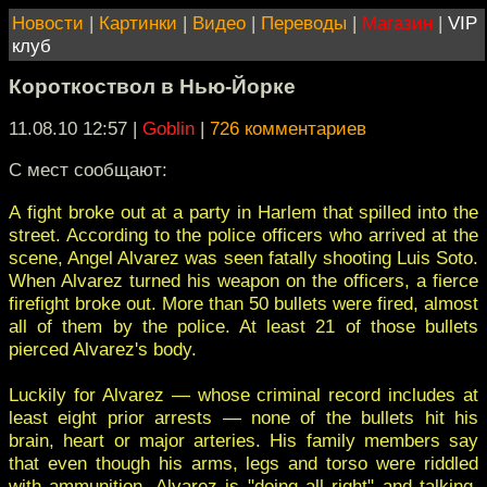
Новости
|
Картинки
|
Видео
|
Переводы
|
Магазин
|
VIP
клуб
Короткоствол в Нью-Йорке
11.08.10 12:57
|
Goblin
|
726 комментариев
С мест сообщают:
А fight broke out at a party in Harlem that spilled into the
street. According to the police officers who arrived at the
scene, Angel Alvarez was seen fatally shooting Luis Soto.
When Alvarez turned his weapon on the officers, a fierce
firefight broke out. More than 50 bullets were fired, almost
all of them by the police. At least 21 of those bullets
pierced Alvarez's body.
Luckily for Alvarez — whose criminal record includes at
least eight prior arrests — none of the bullets hit his
brain, heart or major arteries. His family members say
that even though his arms, legs and torso were riddled
with ammunition, Alvarez is "doing all right" and talking.