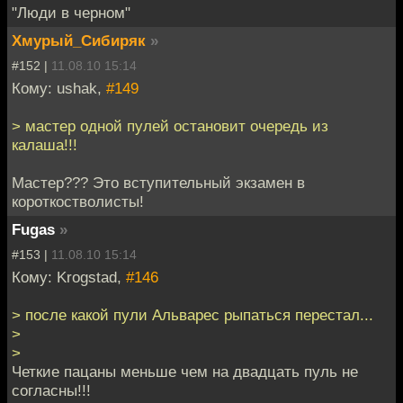
"Люди в черном"
Хмурый_Сибиряк
»
#152 |
11.08.10 15:14
Кому: ushak,
#149
> мастер одной пулей остановит очередь из
калаша!!!
Мастер??? Это вступительный экзамен в
короткостволисты!
Fugas
»
#153 |
11.08.10 15:14
Кому: Krogstad,
#146
> после какой пули Альварес рыпаться перестал...
>
>
Четкие пацаны меньше чем на двадцать пуль не
согласны!!!