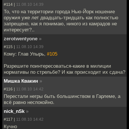
#114 |
11.08.10 14:39
То, что на территории города Нью-Йорк ношение
оружия уже лет двадцать-тридцать как полностью
запрещено, как я понимаю, никого из камрадов не
интересует?..
zerotwentyone
»
#115 |
11.08.10 14:39
Кому: Глав Упырь,
#105
Разрешите поинтересоваться-какие в милиции
нормативы по стрельбе? И как происходит их сдача?
Мишка Квакин
»
#116 |
11.08.10 14:42
Перестали негры быть большинством в Гарлеме, а
всё равно неспокойно.
nick_nSk
»
#117 |
11.08.10 14:42
Кучно