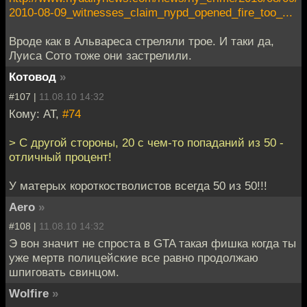
2010-08-09_witnesses_claim_nypd_opened_fire_too_...
Вроде как в Альвареса стреляли трое. И таки да,
Луиса Сото тоже они застрелили.
Котовод
»
#107 |
11.08.10 14:32
Кому: AT,
#74
> С другой стороны, 20 с чем-то попаданий из 50 -
отличный процент!
У матерых короткостволистов всегда 50 из 50!!!
Aero
»
#108 |
11.08.10 14:32
Э вон значит не спроста в GTA такая фишка когда ты
уже мертв полицейские все равно продолжаю
шпиговать свинцом.
Wolfire
»