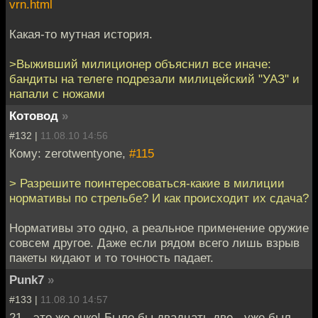
vrn.html
Какая-то мутная история.
>Выживший милиционер объяснил все иначе:
бандиты на телеге подрезали милицейский "УАЗ" и
напали с ножами
Котовод
»
#132 |
11.08.10 14:56
Кому: zerotwentyone,
#115
> Разрешите поинтересоваться-какие в милиции
нормативы по стрельбе? И как происходит их сдача?
Нормативы это одно, а реальное применение оружие
совсем другое. Даже если рядом всего лишь взрыв
пакеты кидают и то точность падает.
Punk7
»
#133 |
11.08.10 14:57
21 - это же очко! Было бы двадцать две - уже был