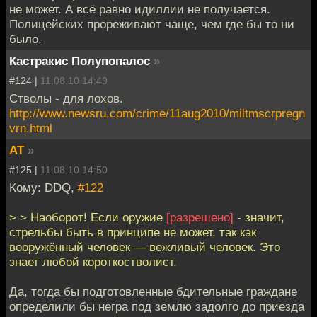
не может. А всё равно идиллии не получается.
Полицейских прореживают чаще, чем где бы то ни
было.
Кастракис Полупопалос
»
#124 |
11.08.10 14:49
Стволы - для лохов.
http://www.newsru.com/crime/11aug2010/miltmscrpregn
vrn.html
AT
»
#125 |
11.08.10 14:50
Кому: DDQ,
#122
> > Наоборот! Если оружие
[разрешено]
- значит,
стрельбы быть в принципе не может, так как
вооружённый человек — вежливый человек. Это
знает любой короткостволист.
Да, тогда бы подготoвленные бдительные граждане
определили бы негра под землю задолго до приезда