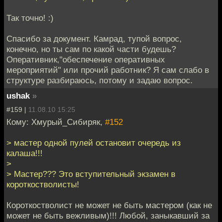
Так точно! :)
Спасибо за документ. Камрад, тупой вопрос,
конечно, но ты сам по какой части будешь?
Оперативник,"обеспечение оперативных
мероприятий" или прочий работник? Я сам слабо в
структуре разбираюсь, потому и задаю вопрос.
ushak
»
#159 |
11.08.10 15:25
Кому: Хмурый_Сибиряк,
#152
> мастер одной пулей остановит очередь из
калаша!!!
>
> Мастер??? Это вступительный экзамен в
короткостволисты!
Короткостволист не может не быть мастером (как не
может не быть вежливым)!!! Любой, заныкавший за