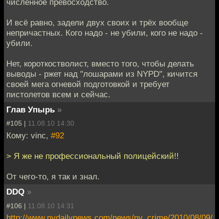
численное превосходство.
И всё равно, задели двух своих и трёх вообще
непричастных. Кого надо - не убили, кого не надо -
убили.
Нет, короткостволист, вместо того, чтобы делать
выводы - ржет над "лошарами из NYPD", кичится
своей мега огневой подготовкой и требует
пистолетов всем и сейчас.
Глав Упырь
»
#105 |
11.08.10 14:30
Кому: vinc,
#92
> Я же не профессиональный полицейский!!
От чего-то, я так и знал.
DDQ
»
#106 |
11.08.10 14:31
http://www.nydailynews.com/news/ny_crime/2010/08/09/