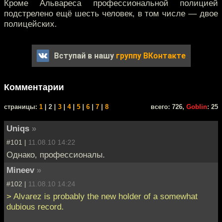
Кроме Альвареса профессиональной полицией
подстрелено ещё шесть человек, в том числе — двое
полицейских.
Вступай в нашу
группу ВКонтакте
Комментарии
cтраницы:
1
| 2 |
3
|
4
|
5
|
6
|
7
|
8
всего: 726,
Goblin
: 25
Uniqs
»
#101 |
11.08.10 14:22
Однако, профессионалы.
Mineev
»
#102 |
11.08.10 14:24
> Alvarez is probably the new holder of a somewhat
dubious record.