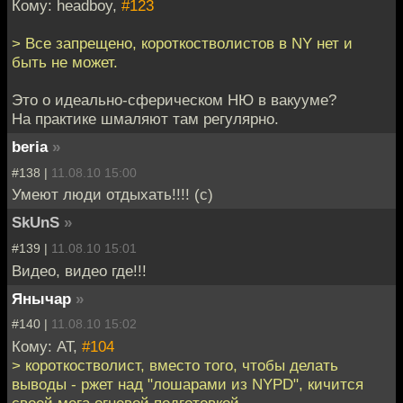
Кому: headboy,
#123
> Все запрещено, короткостволистов в NY нет и
быть не может.
Это о идеально-сферическом НЮ в вакууме?
На практике шмаляют там регулярно.
beria
»
#138 |
11.08.10 15:00
Умеют люди отдыхать!!!! (с)
SkUnS
»
#139 |
11.08.10 15:01
Видео, видео где!!!
Янычар
»
#140 |
11.08.10 15:02
Кому: AT,
#104
> короткостволист, вместо того, чтобы делать
выводы - ржет над "лошарами из NYPD", кичится
своей мега огневой подготовкой