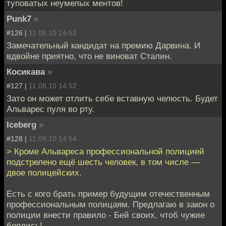
туповатых неумелых ментов!
Punk7
»
#126 |
11.08.10 14:52
Замечательный кандидат на премию Дарвина. И
вдвойне приятно, что не виноват Сталин.
Косикава
»
#127 |
11.08.10 14:52
Зато он может отлить себе вставную челюсть. Будет
Альварес пуля во рту.
Iceberg
»
#128 |
11.08.10 14:54
> Кроме Альвареса профессиональной полицией
подстрелено ещё шесть человек, в том числе —
двое полицейских.
Есть с кого брать пример будущим отечественным
профессиональным полицаям. Предлагаю в закон о
полиции внести правило - Бей своих, чтоб чужие
боялись!