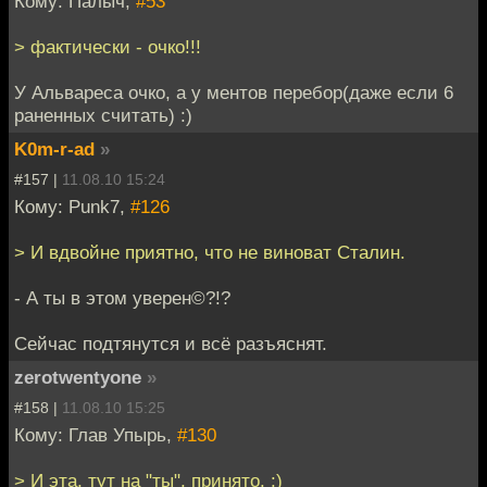
Кому: Палыч,
#53
> фактически - очко!!!
У Альвареса очко, а у ментов перебор(даже если 6
раненных считать) :)
K0m-r-ad
»
#157 |
11.08.10 15:24
Кому: Punk7,
#126
> И вдвойне приятно, что не виноват Сталин.
- А ты в этом уверен©?!?
Сейчас подтянутся и всё разъяснят.
zerotwentyone
»
#158 |
11.08.10 15:25
Кому: Глав Упырь,
#130
> И эта, тут на "ты", принято. :)