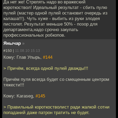
Да нет же! Стрелять надо во вражеский
короткоствол! Идеальный результат - сбить пулю
пулей (мастер одной пулей остановит очередь из
калаша!!!). Чуть хуже - выбить из руки злодея
пистолет. Результат меньше 50% - позор для
департамента,надо срочно закупать
профессиональных робкопов.
Янычар
»
#150 |
11.08.10 15:13
Кому: Глав Упырь,
#144
> Причём, всегда одной пулей дважды!!!
Причём пуля всегда будет со смещенным центром
тяжести!!!
Кому: Karaseg,
#145
> Правильный короткостволист ради жалкой сотни
попаданий даже патрон тратить не будет.