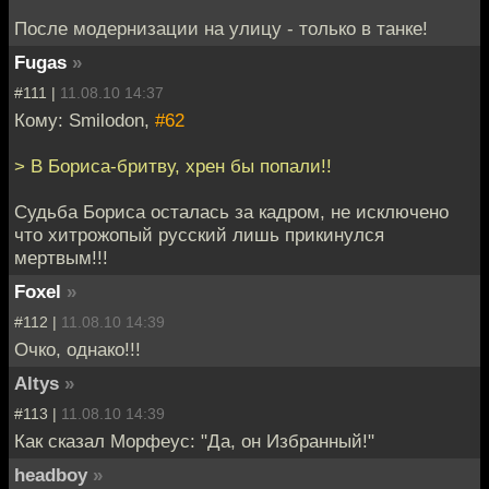
После модернизации на улицу - только в танке!
Fugas
»
#111 |
11.08.10 14:37
Кому: Smilodon,
#62
> В Бориса-бритву, хрен бы попали!!
Судьба Бориса осталась за кадром, не исключено
что хитрожопый русский лишь прикинулся
мертвым!!!
Foxel
»
#112 |
11.08.10 14:39
Очко, однако!!!
Altys
»
#113 |
11.08.10 14:39
Как сказал Морфеус: "Да, он Избранный!"
headboy
»