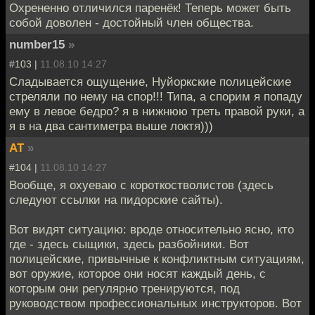
Охрененно отличился паренёк! Теперь может быть
собой доволен - достойный член общества.
number15
»
#103 |
11.08.10 14:27
Сладывается ощущение, Нуйоркские полицейские
стреляли по нему на спор!!! Типа, а спорим я попаду
ему в левое бедро? я в нижнюю треть правой руки, а
я в на два сантиметра выше локтя)))
AT
»
#104 |
11.08.10 14:27
Вообще, я охуеваю с короткостволистов (здесь
следуют ссылки на пидорские сайты).
Вот видят ситуацию: вроде относительно ясно, кто
где - здесь сыщики, здесь разбойники. Вот
полицейские, привычные к конфликтным ситуациям,
вот оружие, которое они носят каждый день, с
которым они регулярно тренируются, под
руководством профессиональных инструкторов. Вот