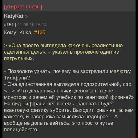
[утирает слёзы]
KatyKat
»
#151 |
11.08.10 15:14
Кому: Kuka,
#135
> «Она просто выглядела как очень реалистично
сделанная цель», – указал в протоколе один из
патрульных.
- Позвольте узнать, почему вы застрелили малютку
Тиффани?
- Она единственная выглядела подозрительной, сэр.
<...> «Что делает маленькая девочка в толпе
монстров и зачем ей учебник по квантовой физике?»
На вид Тиффани лет восемь, рановато будет
квантовую физику зубрить. Выходит, она - не та, кем
кажется, и наверняка замыслила недоброе... А
вообще не допытывайтесь, это просто чутье
полицейского.