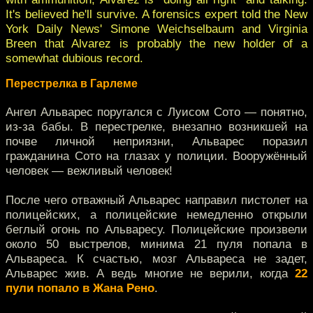
It's believed he'll survive. A forensics expert told the New
York Daily News' Simone Weichselbaum and Virginia
Breen that Alvarez is probably the new holder of a
somewhat dubious record.
Перестрелка в Гарлеме
Ангел Альварес поругался с Луисом Сото — понятно,
из-за бабы. В перестрелке, внезапно возникшей на
почве личной неприязни, Альварес поразил
гражданина Сото на глазах у полиции. Вооружённый
человек — вежливый человек!
После чего отважный Альварес направил пистолет на
полицейских, а полицейские немедленно открыли
беглый огонь по Альваресу. Полицейские произвели
около 50 выстрелов, минима 21 пуля попала в
Альвареса. К счастью, мозг Альвареса не задет,
Альварес жив. А ведь многие не верили, когда
22
пули попало в Жана Рено
.