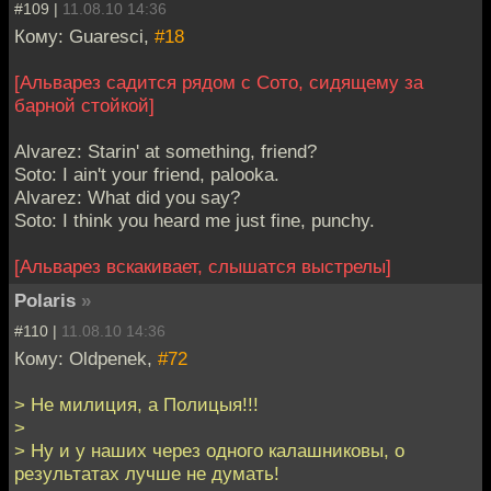
#109 |
11.08.10 14:36
Кому: Guaresci,
#18
[Альварез садится рядом с Сото, сидящему за
барной стойкой]
Alvarez: Starin' at something, friend?
Soto: I ain't your friend, palooka.
Alvarez: What did you say?
Soto: I think you heard me just fine, punchy.
[Альварез вскакивает, слышатся выстрелы]
Polaris
»
#110 |
11.08.10 14:36
Кому: Oldpenek,
#72
> Не милиция, а Полицыя!!!
>
> Ну и у наших через одного калашниковы, о
результатах лучше не думать!