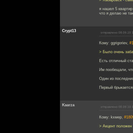
я нашел 5 кварти
что я делаю не та
Crypt13
отправлено 08.09.10 
Кому: ggrigoriev,
#
> Было очень заба
Есть отличный ста
Им пообещали, что
Один из последних
Первый брыкается:
Kaarza
отправлено 08.09.10 
Кому: kxмep,
#180
> Акцент положен