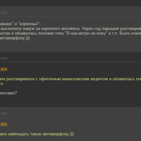
13:53
авших" и "коренных":
 выскочила замуж за коренного москвича. Через год барышня разговари
нтом и обзавелась понтами типа "Я наа метро не езжу" и т.п. Было очен
метаморфозу.)))
13:55
1806
ня разговаривала с офигенным мааасковским акцентом и обзавелась по
.п.
понтами?
13:55
1806
вно наблюдать такую метаморфозу.)))