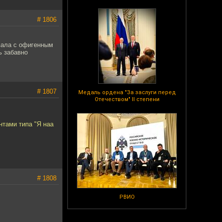
# 1806
вала с офигенным
ь забавно
# 1807
Медаль ордена "За заслуги перед
Отечеством" II степени
нтами типа "Я наа
# 1808
РВИО