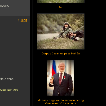
ности.
65
# 1805
Остров Сахалин, река Найба
 Не о тебе
ровинции это
Медаль ордена "За заслуги перед
Отечеством" II степени