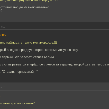
р стоимостью до 9к включительно
к?
14:02
1806
вно наблюдать такую метаморфозу.)))
рый анекдот про двух негров, которые лезут на гору.
 первый, кто залезет, станет белым.
 сил вырывается вперёд, цепляется за вершину, второй хватает его за но
 "Отвали, черномазый!!!"
14:03
9
 только тру москвичам?