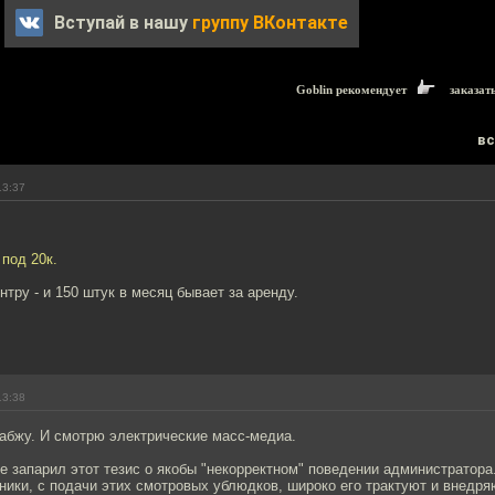
Вступай в нашу
группу ВКонтакте
Goblin рекомендует
заказат
вс
13:37
 под 20к.
нтру - и 150 штук в месяц бывает за аренду.
13:38
абжу. И смотрю электрические масс-медиа.
 запарил этот тезис о якобы "некорректном" поведении администратора
ики, с подачи этих смотровых ублюдков, широко его трактуют и внедря