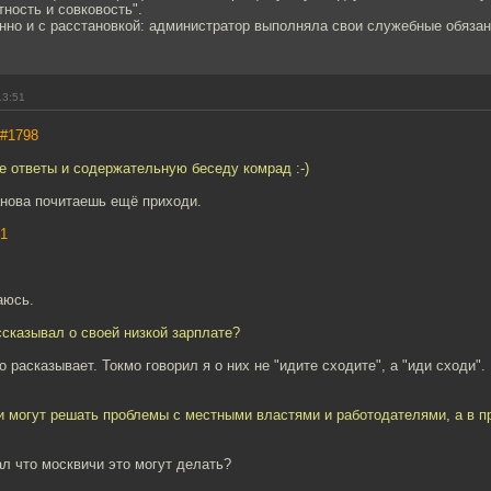
тность и совковость".
нно и с расстановкой: администратор выполняла свои служебные обязан
13:51
#1798
е ответы и содержательную беседу комрад :-)
анова почитаешь ещё приходи.
1
аюсь.
ссказывал о своей низкой зарплате?
о расказывает. Токмо говорил я о них не "идите сходите", а "иди сходи".
и могут решать проблемы с местными властями и работодателями, а в п
ал что москвичи это могут делать?