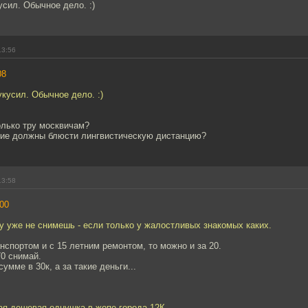
усил. Обычное дело. :)
13:56
08
укусил. Обычное дело. :)
олько тру москвичам?
ие должны блюсти лингвистическую дистанцию?
13:58
00
ку уже не снимешь - если только у жалостливых знакомых каких.
нспортом и с 15 летним ремонтом, то можно и за 20.
70 снимай.
сумме в 30к, а за такие деньги...
ая дешевая однушка в жопе города 12К.