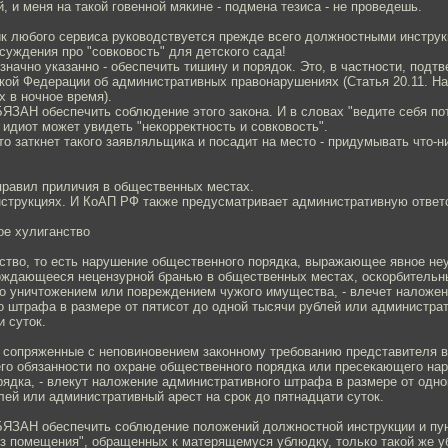
, и меня на такой говенной мякине - подмена тезиса - не проведешь.
к любого сервиса руководствуется прежде всего должностными инструк
суждения про "совковость" для детского сада!
значно указанно - обеспечить тишину и порядок. Это, в частности, подт
кой Федерации об административных правонарушениях (Статья 20.11. Н
 в ночное время).
ЯЗАН обеспечить соблюдение этого закона. И в словах "ведите себя по
 идиот может увидеть "некорректность и совковость".
о заткнет такого заявляльщика и посадит на место - придумывать что-н
правил приличия в общественных местах.
инструкциях. И КоАП РФ также предусматривает административную ответ
ое хулиганство
нство, то есть нарушение общественного порядка, выражающее явное не
ождающееся нецензурной бранью в общественных местах, оскорбительн
но уничтожением или повреждением чужого имущества, - влечет наложе
 штрафа в размере от пятисот до одной тысячи рублей или администра
и суток.
, сопряженные с неповиновением законному требованию представителя в
го обязанности по охране общественного порядка или пресекающего на
ядка, - влекут наложение административного штрафа в размере от одно
лей или административный арест на срок до пятнадцати суток.
ЯЗАН обеспечить соблюдение положений должностной инструкции и пун
из помещения", обращенных к матерящемуся ублюдку, только такой же 