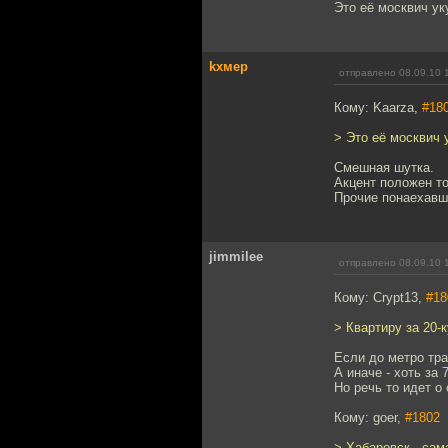
Это её москвич ук
kxмep
отправлено 08.09.10 
Кому: Kaarza,
#18
> Это её москвич 
Смешная шутка.
Акцент положен т
Прочие понаехавш
jimmilee
отправлено 08.09.10 
Кому: Crypt13,
#18
> Квартиру за 20-
Если до метро тра
А иначе - хоть за 
Но речь то идет о 
Кому: goer,
#1802
> Хабаровск - сам