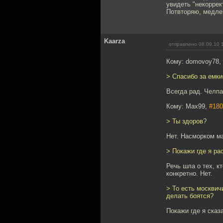
увидеть "некоррек
Потвторяю, медле
Kaarza
отправлено 08.09.10 
Кому: domovoy78,
> Спасибо за емки
Всегда рад. Челп
Кому: Max99,
#180
> Ты здоров?
Нет. Насморком м
> Покажи где я ра
Речь шла о тех, кт
конкретно. Нет.
> То есть москвич
делать боятся?
Покажи где я сказ