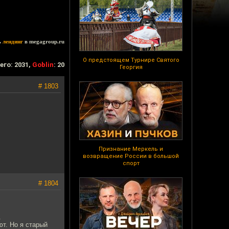
ь
лендинг
в megagroup.ru
О предстоящем Турнире Святого
его: 2031,
Goblin
: 20
Георгия
# 1803
Признание Меркель и
возвращение России в большой
спорт
# 1804
.
ют. Но я старый