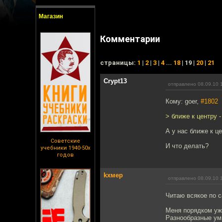
Магазин
Комментарии
cтраницы:
1
|
2
|
3
|
4
...
18
| 19 |
20
|
21
Crypt13
отправлено 08.09.10 
Кому: goer,
#1802
> ближе к центру -
А у нас ближе к це
Советские
И что делать?
учебники 1940-50х
годов
kxмep
отправлено 08.09.10 
Читаю всякое по с
Меня порядком уже
Разнообразные умн