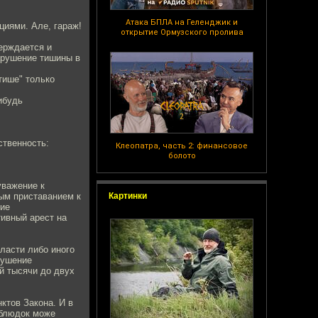
Атака БПЛА на Геленджик и
циями. Але, гараж!
открытие Ормузского пролива
верждается и
арушение тишины в
тише" только
ибудь
ственность:
Клеопатра, часть 2: финансовое
болото
уважение к
ым приставанием к
Картинки
ние
тивный арест на
ласти либо иного
рушение
й тысячи до двух
ктов Закона. И в
ублюдок може