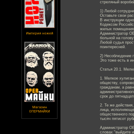
стреляный воробей
1) Любой сотрудни
Оставьте свои рас
В инструкции одно
Кодексом Российс
жилых помещениях
Администратор ОБ
Империя ножей
больной на голову
Любой судья прост
поинтересней.
2) Несоблюдение 
Это тоже есть в 
Статья 20.1. Мелк
1. Мелкое хулига
обществу, сопров
гражданам, а рав
административного
срок до пятнадцат
2. Те же действия
Магазин
лица, исполняюще
ОПЕРМАЙКИ
общественного пор
тысяч пятисот руб
Администратор ОБ
словах "выйдите 