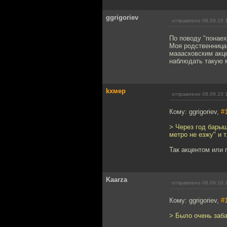
ggrigoriev
отправлено 08.09.10 
По поводу "понаех
Моя родственница
мааасковским акце
наблюдать такую 
kxмep
отправлено 08.09.10 
Кому: ggrigoriev,
#
> Через год барыш
метро не езжу" и т
Так акцентом или 
Kaarza
отправлено 08.09.10 
Кому: ggrigoriev,
#
> Было очень заба