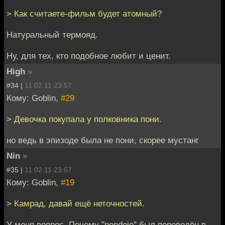
> Как считаете-фильм будет атомный?
Натуральный термояд.
Ну, для тех, кто подобное любит и ценит.
High
»
#34 |
11.02.11 23:57
Кому: Goblin,
#29
> Девочка покупала у полковника пони.
но ведь в эпизоде была не пони, скорее мустанг
Nin
»
#35 |
11.02.11 23:57
Кому: Goblin,
#19
> Камрад, давай ещё неточностей.
У меня вопрос. Почему "pendejo" был переведён в