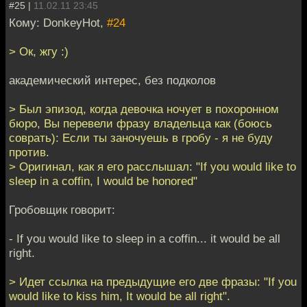
#25 |
11.02.11 23:45
Кому: DonkeyHot,
#24
> Ок, жгу :)
академический интерес, без подколов
> Был эпизод, когда девочка ночует в похоронном
бюро, Вы перевели фразу владельца как (боюсь
соврать): Если ты заночуешь в гробу - я не буду
против.
> Оригинал, как я его расслышал: "If you would like to
sleep in a coffin, I would be honored"
Гробовщик говорит:
- If you would like to sleep in a coffin... it would be all
right.
> Идет ссылка на предыдущие его две фразы: "If you
would like to kiss him, It would be all right".