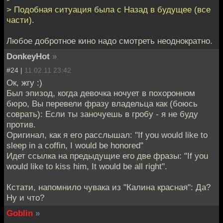
> Подобная ситуация была с Назад в будущее (все
части).
Любое добротное кино надо смотреть неоднократно.
DonkeyHot
»
#24 |
11.02.11 23:42
Ок, жгу :)
Был эпизод, когда девочка ночует в похоронном
бюро, Вы перевели фразу владельца как (боюсь
соврать): Если ты заночуешь в гробу - я не буду
против.
Оригинал, как я его расслышал: "If you would like to
sleep in a coffin, I would be honored"
Идет ссылка на предыдущие его две фразы: "If you
would like to kiss him, It would be all right".
Кстати, напомнило чувака из "Калина красная": Да?
Ну и что?
Goblin
»