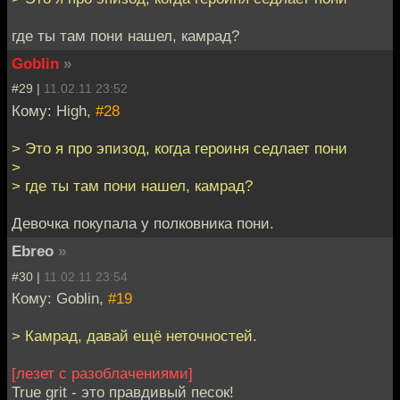
где ты там пони нашел, камрад?
Goblin
»
#29 |
11.02.11 23:52
Кому: High,
#28
> Это я про эпизод, когда героиня седлает пони
>
> где ты там пони нашел, камрад?
Девочка покупала у полковника пони.
Ebreo
»
#30 |
11.02.11 23:54
Кому: Goblin,
#19
> Камрад, давай ещё неточностей.
[лезет с разоблачениями]
True grit - это правдивый песок!