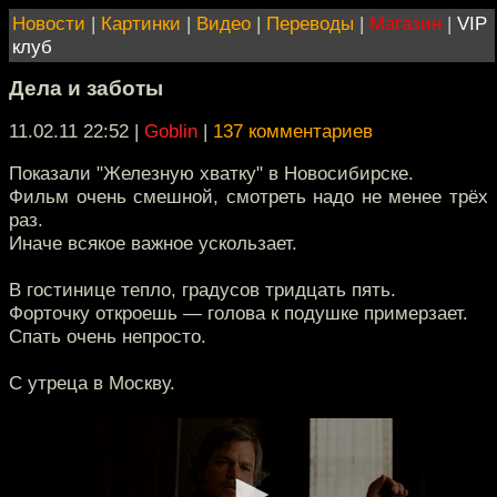
Новости
|
Картинки
|
Видео
|
Переводы
|
Магазин
|
VIP
клуб
Дела и заботы
11.02.11 22:52
|
Goblin
|
137 комментариев
Показали "Железную хватку" в Новосибирске.
Фильм очень смешной, смотреть надо не менее трёх
раз.
Иначе всякое важное ускользает.
В гостинице тепло, градусов тридцать пять.
Форточку откроешь — голова к подушке примерзает.
Спать очень непросто.
С утреца в Москву.