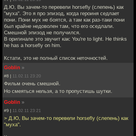
Д.Ю, Вы зачем-то перевели horsefly (слепень) как
"муха". Это я про эпизод, когда героиня седлает
пони. Пони мух не боятся, а там как раз-таки пони
был крайне недоволен там, что его оседлали.
Смешной эпизод не получился.
В оригинале это звучит как: You're to light. He thinks
he has a horsefly on him.
Кстати, это не полный список неточностей.
Goblin
»
#8 |
11.02.11 23:20
Фильм очень смешной.
Но смеяться нельзя, а то пропустишь шутки.
Goblin
»
#9 |
11.02.11 23:21
> Д.Ю, Вы зачем-то перевели horsefly (слепень) как
"муха".