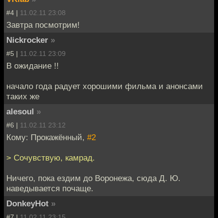
#4 |
11.02.11 23:08
Завтра посмотрим!
Nickrocker
»
#5 |
11.02.11 23:09
В ожидание !!
начало года радует хорошими фильма и анонсами
таких же
alesoul
»
#6 |
11.02.11 23:12
Кому: Прокажённый,
#2
> Сочувствую, камрад.
Ничего, пока ездим до Воронежа, сюда Д. Ю.
наведывается почаще.
DonkeyHot
»
#7 |
11.02.11 23:15