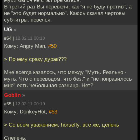
В третий раз Вы перевели, как "я не буду против", а
не "это будет нормально". Каюсь скачал чертовы
субтитры, повелся.
UG
»
#54 |
12.02.11 00:18
Кому: Angry Man,
#50
> Почему сразу дурак???
Мне всегда казалось, что между "Муть. Реально -
муть. Что с переводом, что без." и "не понравилось
мне" есть небольшая разница. Нет?
Goblin
»
#55 |
12.02.11 00:19
Кому: DonkeyHot,
#53
> Со всем уважением, horsefly, все же, цепень
Слепень.