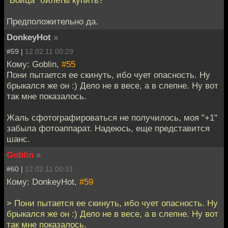
"Бойца" билеты купить?
Предположительно да.
DonkeyHot
»
#59 |
12.02.11 00:29
Кому: Goblin,
#55
Пони пытается ее скинуть, ибо чует опасность. Ну
брыкался же он :) Дело не в весе, а в слепне. Ну вот
так мне показалось.
Жаль сфотографироваться не получилось, моя "+1"
забыла фотоаппарат. Надеюсь, еще представится
шанс.
Goblin
»
#60 |
12.02.11 00:31
Кому: DonkeyHot,
#59
> Пони пытается ее скинуть, ибо чует опасность. Ну
брыкался же он :) Дело не в весе, а в слепне. Ну вот
так мне показалось.