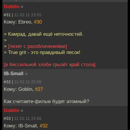
Goblin
»
#31 |
11.02.11 23:55
Кому: Ebreo,
#30
> Камрад, давай ещё неточностей.
>
>
[лезет с разоблачениями]
> True grit - это правдивый песок!
[в бессильной злобе грызёт край стола]
IB-Small
»
#32 |
11.02.11 23:55
Кому: Goblin,
#27
Как считаете-фильм будет атомный?
Goblin
»
#33 |
11.02.11 23:56
Кому: IB-Small,
#32