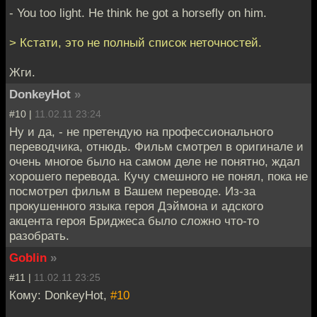
- You too light. He think he got a horsefly on him.
> Кстати, это не полный список неточностей.
Жги.
DonkeyHot
»
#10 |
11.02.11 23:24
Ну и да, - не претендую на профессионального
переводчика, отнюдь. Фильм смотрел в оригинале и
очень многое было на самом деле не понятно, ждал
хорошего перевода. Кучу смешного не понял, пока не
посмотрел фильм в Вашем переводе. Из-за
прокушенного языка героя Дэймона и адского
акцента героя Бриджеса было сложно что-то
разобрать.
Goblin
»
#11 |
11.02.11 23:25
Кому: DonkeyHot,
#10