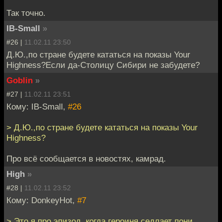
Так точно.
IB-Small
»
#26 |
11.02.11 23:50
Д.Ю.,по стране будете кататься на показы Your
Highness?Если да-Столицу Сибири не забудете?
Goblin
»
#27 |
11.02.11 23:51
Кому: IB-Small,
#26
> Д.Ю.,по стране будете кататься на показы Your
Highness?
Про всё сообщается в новостях, камрад.
High
»
#28 |
11.02.11 23:52
Кому: DonkeyHot,
#7
> Это я про эпизод, когда героиня седлает пони