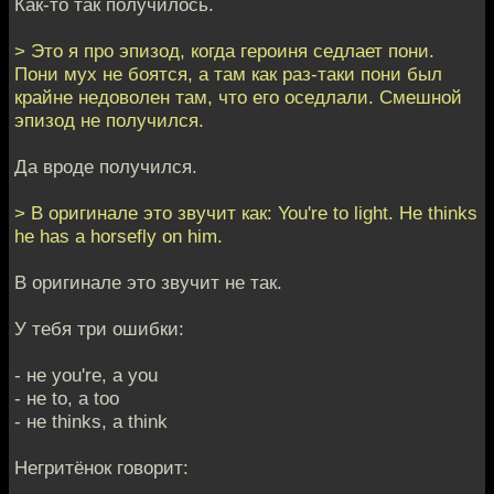
Как-то так получилось.
> Это я про эпизод, когда героиня седлает пони.
Пони мух не боятся, а там как раз-таки пони был
крайне недоволен там, что его оседлали. Смешной
эпизод не получился.
Да вроде получился.
> В оригинале это звучит как: You're to light. He thinks
he has a horsefly on him.
В оригинале это звучит не так.
У тебя три ошибки:
- не you're, а you
- не to, а too
- не thinks, a think
Негритёнок говорит: