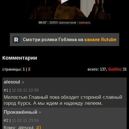
00:57
|
36855 просмотров
|
скачать
Смотри ролики Гоблина на
канале Rutube
Комментарии
cтраницы: 1 |
2
всего: 137,
Goblin
: 31
alesoul
»
#1 |
11.02.11 22:56
Милостью Главный пока обходит стороной славный
город Курск. А мы ждем и надежду лелеем.
Прокажённый
»
#2 |
11.02.11 23:04
Кому: alesoul,
#1