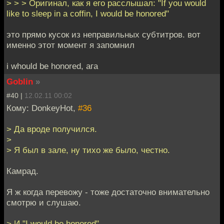
> > > Оригинал, как я его расслышал: "If you would
like to sleep in a coffin, I would be honored"
это прямо кусок из неправильных субтитров. вот
именно этот момент я запомнил
i whould be honored, ага
Goblin
»
#40 |
12.02.11 00:02
Кому: DonkeyHot,
#36
> Да вроде получился.
>
> Я был в зале, ну тихо же было, честно.
Камрад.
Я ж когда перевожу - тоже достаточно внимательно
смотрю и слушаю.
> И "I would be honored"