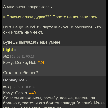
А мне очень понравилось.
> Почему сразу дурак??? Просто не понравилось.
Ну ты ещё на сайт Спартака сходи и расскажи, что
они играть не умеют.
Будешь выглядеть ещё умнее.
Light
»
#52 |
12.02.11 00:16
Кому: DonkeyHot,
#24
Сколько тебе лет?
DonkeyHot
»
#53 |
12.02.11 00:16
Кому: Goblin,
#40
Со всем уважением, horsefly, все же, цепень, он
больно кусается и его боятся лошади (и пони). Из-за
мухи бы он не стал брыкаться.