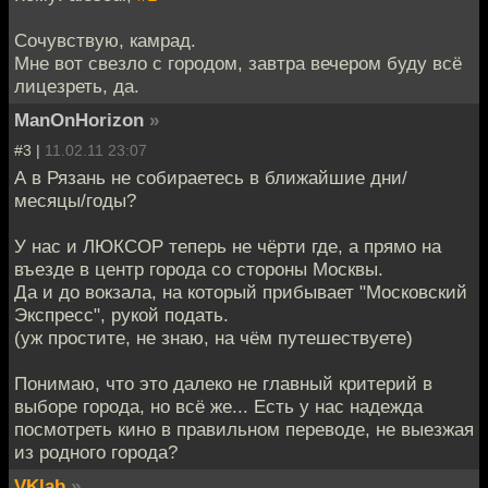
Сочувствую, камрад.
Мне вот свезло с городом, завтра вечером буду всё
лицезреть, да.
ManOnHorizon
»
#3 |
11.02.11 23:07
А в Рязань не собираетесь в ближайшие дни/
месяцы/годы?
У нас и ЛЮКСОР теперь не чёрти где, а прямо на
въезде в центр города со стороны Москвы.
Да и до вокзала, на который прибывает "Московский
Экспресс", рукой подать.
(уж простите, не знаю, на чём путешествуете)
Понимаю, что это далеко не главный критерий в
выборе города, но всё же... Есть у нас надежда
посмотреть кино в правильном переводе, не выезжая
из родного города?
VKlab
»