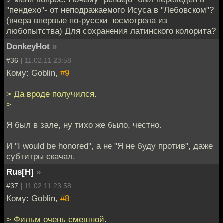
"пендехо"- от неподражаемого Исуса в "Лебовском"?
(вчера впервые по-русcки посмотрела из
любопытства) Для сохранения латинского колорита?
DonkeyHot
»
#36 |
11.02.11 23:58
Кому: Goblin,
#9
> Да вроде получился.
>
Я был в зале, ну тихо же было, честно.
И "I would be honored", а не "Я не буду против", даже
субтитры скачал.
Rus[H]
»
#37 |
11.02.11 23:58
Кому: Goblin,
#8
> Фильм очень смешной.