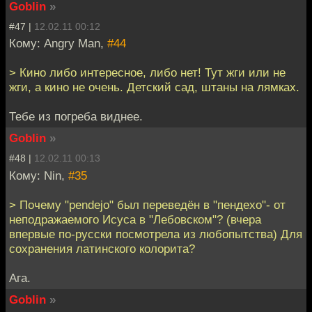
Goblin
»
#47 |
12.02.11 00:12
Кому: Angry Man,
#44
> Кино либо интересное, либо нет! Тут жги или не
жги, а кино не очень. Детский сад, штаны на лямках.
Тебе из погреба виднее.
Goblin
»
#48 |
12.02.11 00:13
Кому: Nin,
#35
> Почему "pendejo" был переведён в "пендехо"- от
неподражаемого Исуса в "Лебовском"? (вчера
впервые по-русcки посмотрела из любопытства) Для
сохранения латинского колорита?
Ага.
Goblin
»