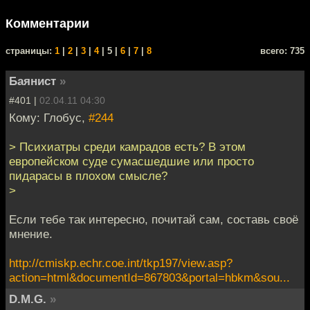
Комментарии
cтраницы:
1
|
2
|
3
|
4
| 5 |
6
|
7
|
8
всего: 735
Баянист
»
#401 |
02.04.11 04:30
Кому: Глобус,
#244
> Психиатры среди камрадов есть? В этом
европейском суде сумасшедшие или просто
пидарасы в плохом смысле?
>
Если тебе так интересно, почитай сам, составь своё
мнение.
http://cmiskp.echr.coe.int/tkp197/view.asp?
action=html&documentId=867803&portal=hbkm&sou...
D.M.G.
»