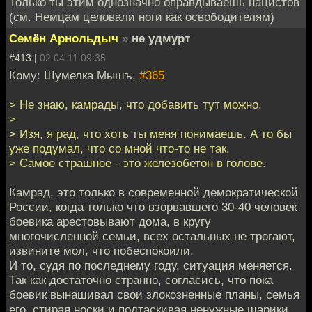
Только ты этим однозначно оправдываешь нацистов
(см. Немцам целовали ноги как освободителям)
Семён Арнольдыч
»
не удмурт
#413 |
02.04.11 09:35
Кому: Шумелка Мышъ,
#365
> Не знаю, камрады, что добавить тут можно.
>
> Изя, я рад, что хоть ты меня понимаешь. А то бы
уже подумал, что со мной что-то не так.
> Самое страшное - это железобетон в голове.
Камрад, это только в современной демократической
России, когда только что взорвавшего 30-40 человек
боевика арестовывают дома, в кругу
многочисленной семьи, всех остальных не трогают,
извините мол, что побеспокоили.
И то, судя по последнему году, ситуация меняется.
Так как достаточно странно, согласись, что пока
боевик вынашивал свои злокозненные планы, семья
его, стирая носки и подтаскивая ненужные шарики