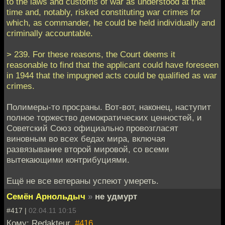
to the laws and customs of war as understood at that
time and, notably, risked constituting war crimes for
which, as commander, he could be held individually and
criminally accountable.
> 239. For these reasons, the Court deems it
reasonable to find that the applicant could have foreseen
in 1944 that the impugned acts could be qualified as war
crimes.
Полимеры-то просраны. Вот-вот, наконец, наступит
полное торжество демократических ценностей, и
Советский Союз официально провозгласят
виновным во всех бедах мира, включая
развязывание второй мировой, со всеми
вытекающими контрибуциями.
Ещё не все ветераны успеют умереть.
Семён Арнольдыч
»
не удмурт
#417 |
02.04.11 10:15
Кому: Redakteur,
#416