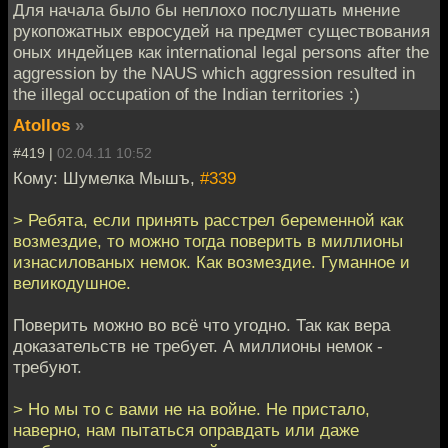
Для начала было бы неплохо послушать мнение
рукопожатных евросудей на предмет существования
оных индейцев как international legal persons after the
aggression by the NAUS which aggression resulted in
the illegal occupation of the Indian territories :)
Atollos
»
#419 |
02.04.11 10:52
Кому: Шумелка Мышъ,
#339
> Ребята, если принять расстрел беременной как
возмездие, то можно тогда поверить в миллионы
изнасилованых немок. Как возмездие. Гуманное и
великодушное.
Поверить можно во всё что угодно. Так как вера
доказательств не требует. А миллионы немок -
требуют.
> Но мы то с вами не на войне. Не пристало,
наверно, нам пытаться оправдать или даже