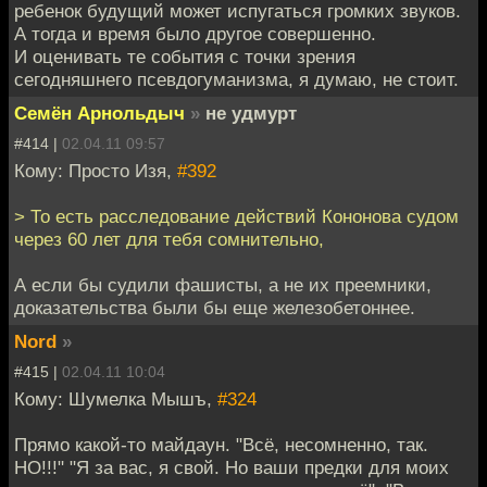
ребенок будущий может испугаться громких звуков.
А тогда и время было другое совершенно.
И оценивать те события с точки зрения
сегодняшнего псевдогуманизма, я думаю, не стоит.
Семён Арнольдыч
»
не удмурт
#414 |
02.04.11 09:57
Кому: Просто Изя,
#392
> То есть расследование действий Кононова судом
через 60 лет для тебя сомнительно,
А если бы судили фашисты, а не их преемники,
доказательства были бы еще железобетоннее.
Nord
»
#415 |
02.04.11 10:04
Кому: Шумелка Мышъ,
#324
Прямо какой-то майдаун. "Всё, несомненно, так.
НО!!!" "Я за вас, я свой. Но ваши предки для моих