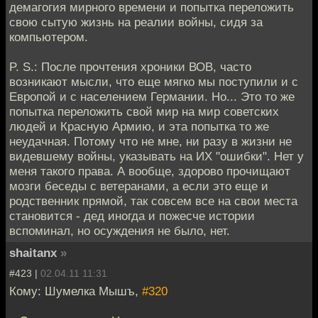
демагогия мирного времени и попытка переложить
свою сытую жизнь на реалии войны, сидя за
компьютером.
P. S.: После прочтения хроники ВОВ, часто
возникают мысли, что еще мягко мы поступили и с
Европой и с населением Германии. Но... Это то же
попытка переложить свой мир на мир советских
людей и Красную Армию, и эта попытка то же
неудачная. Потому что не мне, ни разу в жизни не
видевшему войны, указывать на ИХ "ошибки". Нет у
меня такого права. А вообще, здорово прочищают
мозги беседы с ветеранами, а если это еще и
родственник прямой, так совсем все на свои места
становится - дед иногда и пожесче истории
вспоминал, но осуждения не было, нет.
shaitanx
»
#423 |
02.04.11 11:31
Кому: Шумелка Мышъ,
#320