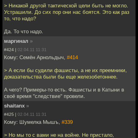
> Никакой другой тактической цели быть не могло.
Устрашили. До сих пор они нас боятся. Это как раз
то, что надо?
Да. То что надо.
маргинал
»
#424 |
02.04.11 11:31
Кому: Семён Арнольдыч,
#414
> А если бы судили фашисты, а не их преемники,
доказательства были бы еще железобетоннее.
А чего? Примеры-то есть. Фашисты и в Катыни в
своё время "следствие" провели.
shaitanx
»
#425 |
02.04.11 11:31
Кому: Шумелка Мышъ,
#339
> Но мы то с вами не на войне. Не пристало,