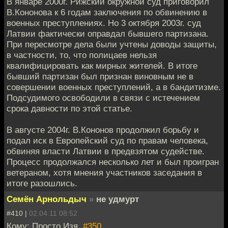
В январе 2000г. Рижский окружной суд приговорил
В.Кононова к 6 годам заключения по обвинению в
военных преступлениях. Но 3 октября 2003г. суд
Латвии фактически оправдал бывшего партизана.
При пересмотре дела были учтены доводы защиты,
в частности, то, что полицаев нельзя
квалифицировать как мирных жителей. В итоге
бывший партизан был признан виновным не в
совершении военных преступлений, а в бандитизме.
Подсудимого освободили в связи с истечением
срока давности по этой статье.
В августе 2004г. В.Кононов продолжил борьбу и
подал иск в Европейский суд по правам человека,
обвиняя власти Латвии в предвзятом судействе.
Процесс продолжался несколько лет и был проигран
ветераном, хотя мнения участников заседания в
итоге разошлись.
Семён Арнольдыч
»
не удмурт
#410 |
02.04.11 08:52
Кому: Просто Изя,
#350