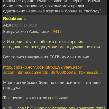
ничем не лучше немцев, такое же зверьё". "Время
было неоднозначное, поэтому мои предки
однозначно невинные жертвы и борцы за свободу".
Redakteur
»
#416 |
02.04.11 10:10
Кому: Семён Арнольдыч,
#413
> И оценивать те события с точки зрения
сегодняшнего псевдогуманизма, я думаю, не стоит.
Вот только граждане из ЕСПЧ думают иначе.
http://cmiskp.echr.coe.int/tkp197/view.asp?
action=html&documentId=867803&portal=hbkm&sou...
Много английских букв, но если осилить - тот ещё
пир духа.
Так, несколько цитаток навскидку:
>179. ...the USSR had not obtained any sovereign rights