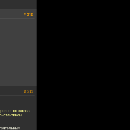
# 310
# 311
ровне гос.заказа
Константином
стоятельным