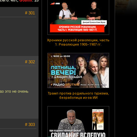
сего: 401,
Goblin
: 25
# 301
Хроники русской революции, часть
1: Революция 1905–1907 гг.
# 302
аз это не очень
Трамп против родильного туризма,
безработица из-за ИИ
# 303