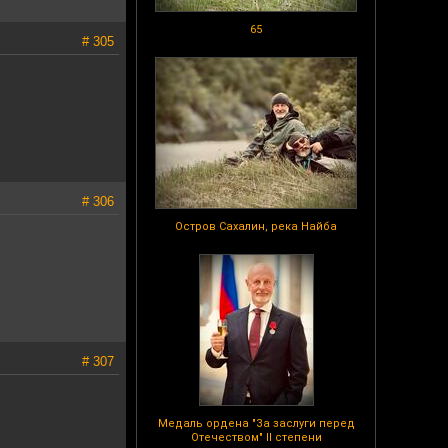
65
# 305
# 306
Остров Сахалин, река Найба
# 307
Медаль ордена "За заслуги перед
Отечеством" II степени