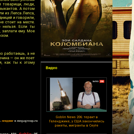
и товарищи, люди,
узыкантов. А потом
ли из Лепса Лепса,
дницей и говорили,
не стоит на месте.
е нельзя. Если ты
, заплати ему. Мое
озом.
но работаешь, а не
чина — он же поет
я, как ты к этому
.
Видео
Goblin News 206: теракт в
ь
лендинг
в megagroup.ru
Геленджике, у США закончились
ракеты, мигранты в Сеуте