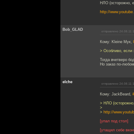
НЛО (осторожно, е
http://www.youtu
Bob_GLAD
отправлено 24.08.11 
Кому: Kleine Мук,
> Особливо, если 
Тогда вчетверо бод
Но заказ по-любом
elche
отправлено 24.08.11 
Кому: JackBeard,
> НЛО (осторожно,
>
>
http://www.you
[упал под стол]
[утащил себе вкон