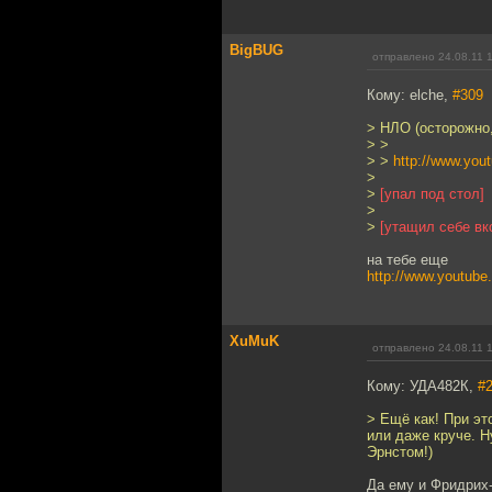
BigBUG
отправлено 24.08.11 
Кому: elche,
#309
> НЛО (осторожно,
> >
> >
http://www.yo
>
>
[упал под стол]
>
>
[утащил себе вк
на тебе еще
http://www.youtub
XuMuK
отправлено 24.08.11 
Кому: УДА482К,
#
> Ещё как! При эт
или даже круче. Н
Эрнстом!)
Да ему и Фридрих