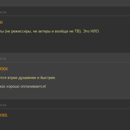
18:30
00
ты (не режиссеры, не актеры и вообще не ТВ). Это HЛO.
18:31
#304
ется втрое душевнее и быстрее.
каз хорошо оплачивается!
18:35
#305