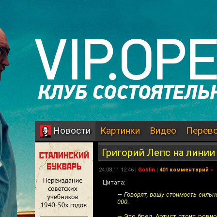
Картинки
Видео
Перев
Новости
Григорий Лепс на линии
24.08.11 12:46 |
Goblin
|
401 комментарий
»
Цитата:
— Говорят, вашу стоимость сильн
000.
— Это бред. Артист стоит ровно