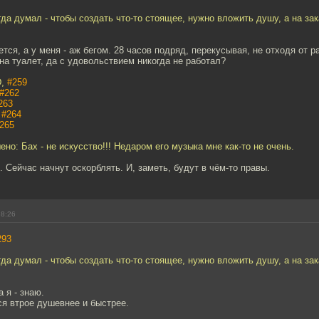
гда думал - чтобы создать что-то стоящее, нужно вложить душу, а на зак
ется, а у меня - аж бегом. 28 часов подряд, перекусывая, не отходя от р
на туалет, да с удовольствием никогда не работал?
D,
#259
#262
263
,
#264
265
ено: Бах - не искусство!!! Недаром его музыка мне как-то не очень.
. Сейчас начнут оскорблять. И, заметь, будут в чём-то правы.
18:26
293
гда думал - чтобы создать что-то стоящее, нужно вложить душу, а на зак
 я - знаю.
ся втрое душевнее и быстрее.