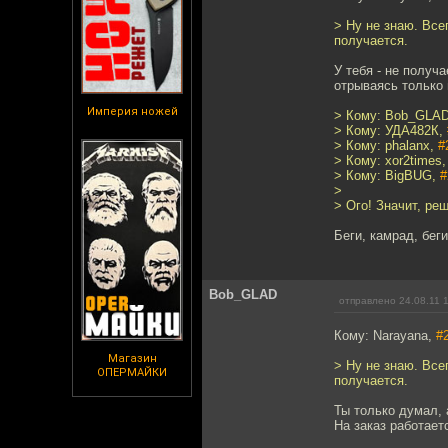
> Ну не знаю. Все
получается.
У тебя - не получа
отрываясь только 
Империя ножей
> Кому: Bob_GLA
> Кому: УДА482К,
> Кому: phalanx,
#
> Кому: xor2times
> Кому: BigBUG,
#
>
> Ого! Значит, реш
Беги, камрад, беги
Bob_GLAD
отправлено 24.08.11 
Кому: Narayana,
#
Магазин
> Ну не знаю. Все
ОПЕРМАЙКИ
получается.
Ты только думал, а
На заказ работает