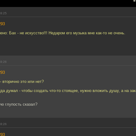
в
18:25
293
ено: Бах - не искусство!!! Недаром его музыка мне как-то не очень.
18:26
293
- вторично это или нет?
гда думал - чтобы создать что-то стоящее, нужно вложить душу, а на зак
кую глупость сказал?
18:26
293