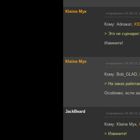
Kleine Мук
отправлено 24.08.11 
Кому: Аблакат,
#3
> Это не сценарис
Извините!
Kleine Мук
отправлено 24.08.11 
Кому: Bob_GLAD,
> На заказ работа
Особливо, если за
JackBeard
отправлено 24.08.11 
Кому: Kleine Мук,
> Извините!