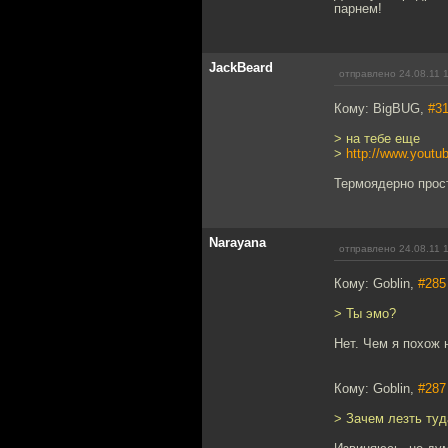
парнем!
JackBeard
отправлено 24.08.11 
Кому: BigBUG,
#3
> на тебе еще
>
http://www.yout
Термоядерно прос
Narayana
отправлено 24.08.11 
Кому: Goblin,
#285
> Ты эмо?
Нет. Чем я похож 
Кому: Goblin,
#287
> Зачем лезть туд