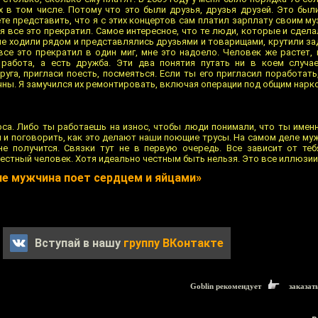
 в том числе. Потому что это были друзья, друзья друзей. Это был
е представить, что я с этих концертов сам платил зарплату своим м
я все это прекратил. Самое интересное, что те люди, которые и сдела
рые ходили рядом и представлялись друзьями и товарищами, крутили за
 все это прекратил в один миг, мне это надоело. Человек же растет, 
 работа, а есть дружба. Эти два понятия путать ни в коем случа
уга, пригласи поесть, посмеяться. Если ты его пригласил поработать
ечны. Я замучился их ремонтировать, включая операции под общим нарк
оса. Либо ты работаешь на износ, чтобы люди понимали, что ты имен
 и поговорить, как это делают наши поющие трусы. На самом деле муж
не получится. Связки тут не в первую очередь. Все зависит от теб
естный человек. Хотя идеально честным быть нельзя. Это все иллюзии
ле мужчина поет сердцем и яйцами»
Вступай в нашу
группу ВКонтакте
Goblin рекомендует
заказат