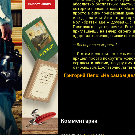
абсолютно бесплатных. Частных
которым нельзя отказать. Может
просто в один прекрасный день 
всегда платили. А вот те, кото
мол «братан, мы ж друзья»... Я
Появляются дети, семья. Есть
приглашаешь на вечер своего др
здоровье не вечно, связки не в
— Вы серьезно их рвете?
— В этом и состоит степень изн
пришел просто покрутить жопой
сердцем и яйцами, по-другому 
относишься. Достаточно ли ты ч
Григорий Лепс: «На самом де
Комментарии