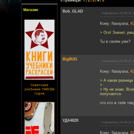
cтраницы:
1
|
2
|
3
| 4 |
5
Магазин
Bob_GLAD
отправлено 24.08.11 
Кому: Narayana,
#
> Ого! Значит, реш
Ты в своём уме?
BigBUG
отправлено 24.08.11 
Кому: Narayana,
#
> А какая разница 
>
Советские
> Ну не знаю. Все
учебники 1940-50х
годов
получается.
это кто ж тебе та
УДА482К
отправлено 24.08.11 
Кому: Narayana,
#