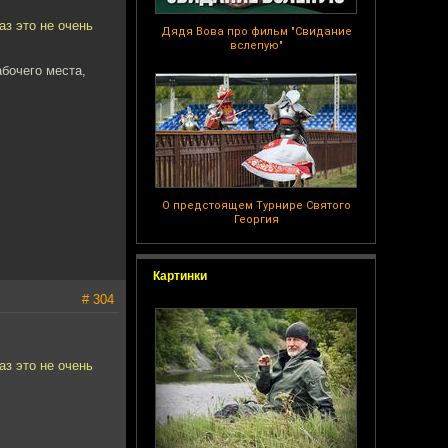
аз это не очень
Дядя Вова про фильм "Свидание
вслепую"
абочего места,
О предстоящем Турнире Святого
Георгия
Картинки
# 304
аз это не очень