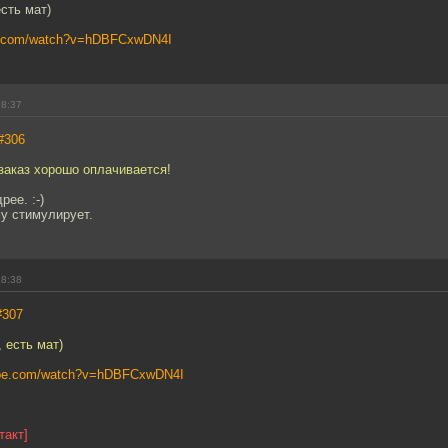
сть мат)
be.com/watch?v=hDBFCxwDN4I
18:37
#306
заказ хорошо оплачивается!
рее. :-)
у стимулирует.
18:38
#307
 есть мат)
tube.com/watch?v=hDBFCxwDN4I
такт]