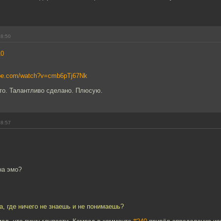
18:50
10
ube.com/watch?v=cmb6pTj67Nk
то. Талантливо сделано. Плюсую.
18:57
на эмо?
а, где ничего не знаешь и не понимаешь?