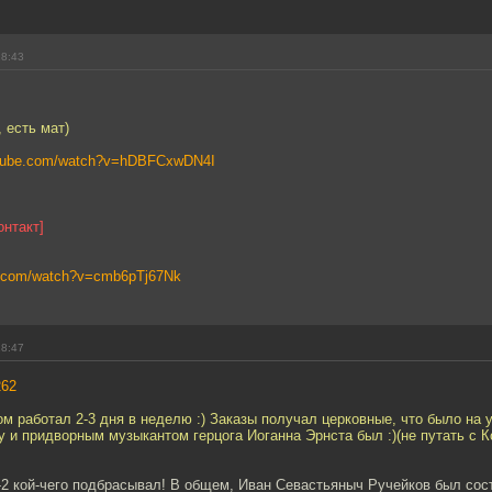
18:43
 есть мат)
utube.com/watch?v=hDBFCxwDN4I
онтакт]
e.com/watch?v=cmb6pTj67Nk
18:47
262
ом работал 2-3 дня в неделю :) Заказы получал церковные, что было на у
у и придворным музыкантом герцога Иоганна Эрнста был :)(не путать с 
-2 кой-чего подбрасывал! В общем, Иван Севастьяныч Ручейков был со