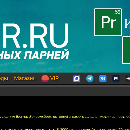
оды
Магазин
VIP
о поднял Виктор Вексельберг, который с самого начала платил за частно
 столько, сколько ему платят. В 2009 году у меня было порядка 70 с