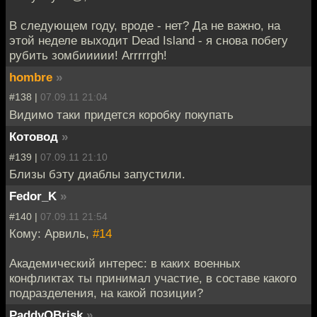
В следующем году, вроде - нет? Да не важно, на
этой неделе выходит Dead Island - я снова побегу
рубить зомбиииии! Arrrrrgh!
hombre
»
#138 |
07.09.11 21:04
Видимо таки придется коробку покупать
Котовод
»
#139 |
07.09.11 21:10
Близы бэту диаблы запустили.
Fedor_K
»
#140 |
07.09.11 21:54
Кому: Арвиль,
#14
Академический интерес: в каких военных
конфликтах ты принимал участие, в составе какого
подразделения, на какой позиции?
PaddyOBrisk
»