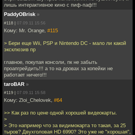
лишь интерактивное кино с пиф-паф!!!
PaddyOBrisk
»
#118 |
07.09.11 15:56
Кому: Mr. Orange,
#115
> Бери еще Wii, PSP и Nintendo DC - мало ли какой
эксклюзив пр
главное, покупая консоли, пк не забыть
проапгрейдить!!! а то на дровах за копейки не
работает ничего!!!
taroBAR
»
#119 |
07.09.11 15:58
Кому: Zloi_Chelovek,
#64
>> Как раз по цене одной хорошей видеокарты.
>
> Это например что за видимокарта то такая, за 25
тыров? Двухголовая HD 6990? Это уже не "хорошая",