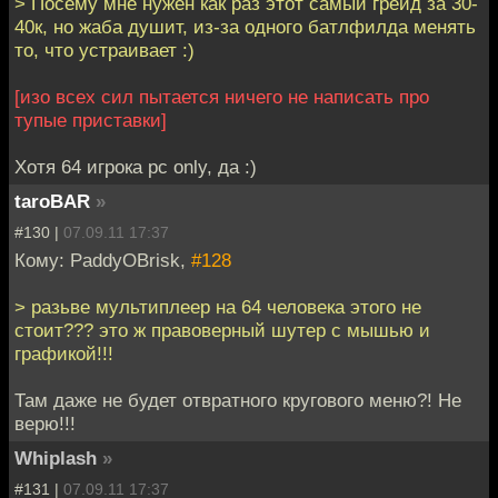
> Посему мне нужен как раз этот самый грейд за 30-
40к, но жаба душит, из-за одного батлфилда менять
то, что устраивает :)
[изо всех сил пытается ничего не написать про
тупые приставки]
Хотя 64 игрока pc only, да :)
taroBAR
»
#130 |
07.09.11 17:37
Кому: PaddyOBrisk,
#128
> разьве мультиплеер на 64 человека этого не
стоит??? это ж правоверный шутер с мышью и
графикой!!!
Там даже не будет отвратного кругового меню?! Не
верю!!!
Whiplash
»
#131 |
07.09.11 17:37