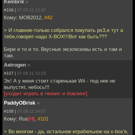
Kembrik
»
#106 |
07.09.11 12:47
Кому: MOB2012,
#42
> И главное-только собрался покупать ps3,и тут а
тебе,говорят-надо X-BOX!!!Вот как быть???
Бери и то и то. Вкусные эксклюзивы есть и там и
там.
Astrogen
»
#107 |
07.09.11 13:23
Эх! А у меня стоит старенькая Wii - под нее не
выпустят, небось!!!
[уходит играть в теннис и бовлинг]
PaddyOBrisk
»
#108 |
07.09.11 14:07
Кому: Rus
[H]
,
#101
> Во многом - да, остальное играбельное на x-box'е,