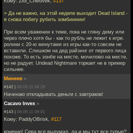
Кому: Zloi_Chelovek,
#137
> Да не важно, на этой неделе выходит Dead Island -
я снова побегу рубить зомбиииии!
При всем уважении к теме, пока не гляну дему или
через плечо хотя бы - как то рубль не лежит к игре.
ролики с 20-ю минутами из игры как-то совсем не
вставили. Слишком на дед райзинг от первого лица
похоже. То есть зонбе на месте, мочилово на месте,
но не радует. Undead Nightmare торкает не в пример
сильнее.
Минеев
»
#142 |
08.09.11 08:29
Начинаю откладывать деньги с завтраков!
Cacavo Invex
»
#143 |
08.09.11 09:01
Кому: PaddyOBrisk,
#117
конечно! Сева все выдумал, да и мы тут все тупые?