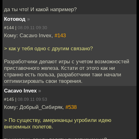
да ты что! И какой например?
Котовод
»
#144 |
08.09.11 09:30
Кому: Cacavo Invex,
#143
> как у тебя одно с другим связано?
Разработчики делают игры с учетом возможностей
приставочного железа. Кстати от этого как ни
странно есть польза, разработчики таки начали
оптимизировать свои творения.
Cacavo Invex
»
#145 |
08.09.11 09:53
Кому: Добрый_Сибиряк,
#538
> По существу, американцы угробили идею
внеземных полетов.