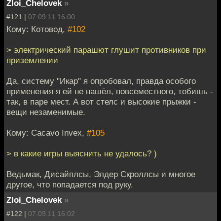
Zloi_Chelovek
»
#121 |
07.09.11 16:00
Кому: Котовод,
#102
> электрический парашют глушит противников при
приземлении
Да, систему "Икар" я опробовал, правда особого
применения я ей не нашёл, повсеместного, тобишь -
так, в паре мест. А вот стелс и высокие прыжки -
вещи незаменимые.
Кому: Cacavo Invex,
#105
> в какие игры выяснить не удалось? )
Ведьмак, Дисайплсы, Элдер Скроллсы и многое
другое, что попадается под руку.
Zloi_Chelovek
»
#122 |
07.09.11 16:02