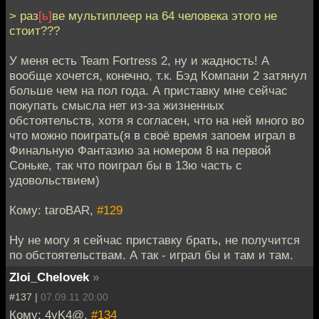
> раз
[ь]
ве мультиплеер на 64 человека этого не
стоит???
У меня есть Team Fortress 2, ну и жадность! А
вообще хочется, конечно, т.к. Бэд Компани 2 затянул
больше чем на пол года. А приставку мне сейчас
покупать смысла нет из-за жизненных
обстоятельств, хотя я согласен, что на ней много во
что можно поиграть(я в своё время запоем играл в
Финальную Фантазию за номером 8 на первой
Соньке, так что поиграл бы в 13ю часть с
удовольствием)
Кому: taroBAR,
#129
Ну не могу я сейчас приставку брать, не получится
по обстоятельствам. А так - играл бы и там и там.
Zloi_Chelovek
»
#137 |
07.09.11 20:00
Кому: 4yK4@,
#134