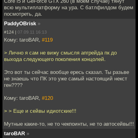
Core i5 и GeForce GTX 260 (в моем случае) тянут
всю мультиплатформу на ура. С батлфилдом будем
посмотреть, да.
PaddyOBrisk
»
#124 |
07.09.11 16:13
Кому: taroBAR,
#119
> Лично я сам не вижу смысля апгрейда пк до
выхода следующего поколения концолей.
Это вот ты сейчас вообще ересь сказал. Ты разьве
не знаешь что ПК это уже самый настоящий некст
ген????
Кому: taroBAR,
#120
> > Еще и сейвы идиотские!!!
Мутные какие-то, не то чекпоинты, не то автосейвы!!!
taroBAR
»