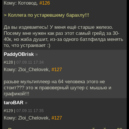
Кому: Котовод,
#126
> Коллега по устаревшему барахлу!!!
Да вы издеваетесь! У меня ещё старше железо.
Посему мне нужен как раз этот самый грейд за 30-
40к, но жаба душит, из-за одного батлфилда менять
то, что устраивает :)
PaddyOBrisk
»
#128 |
07.09.11 17:34
Кому: Zloi_Chelovek,
#127
разьве мультиплеер на 64 человека этого не
стоит??? это ж правоверный шутер с мышью и
графикой!!!
taroBAR
»
#129 |
07.09.11 17:35
Кому: Zloi_Chelovek,
#127