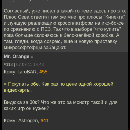
Согласный, уже писал в какой-то теме здесь про это.
Плюс Сева ответил там же мне про плюсы "Кинекта"
и лучшую реализацию кроссплатформ на икс-боксе
по сравнению с ПС3. Так что в выборе "что купить"
пока больше склоняюсь к бело-зелёной коробке. А
там, гляди, когда созрею, ещё и новую приставку
микрософтофцы забацают.
Mr. Orange
»
#113 |
07.09.11 14:43
Кому: taroBAR,
#55
> Покупать обе. Как раз по цене одной хорошей
видеокарты.
Видюха за 30к? Что же это за монстр такой и для
каких игр он нужен?
Кому: Astrogen,
#41