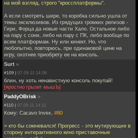
на мой взгляд, строго "кроссплатформы".
А если смотреть шире, то коробка сильно ушла от
темы эксклюзивов. Из грядущих громких релизов -
Гири, Форца да новые части Хало. Остальное либо
на пару с сони, либо на пару с ПК, либо вообще по
всем платформам. Ну или кинект. Но, что
любопытно, повторюсь, при одинаковой цене на
игру, охотнее приобрету ее на консоль.
Surt
»
#109 |
07.09.11 14:08
блин, ну хоть ненавистную консоль покупай!
[яростно грызет мышЪ]
PaddyOBrisk
»
#110 |
07.09.11 14:11
Кому: Cacavo Invex,
#80
> кто бы сомневался! Прогресс - это мутирующие в
сторону интерактивного кино приставочные