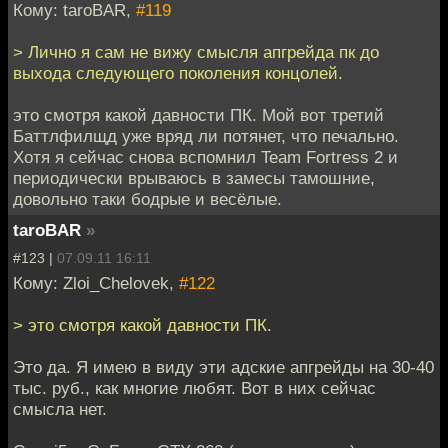
Кому: taroBAR,
#119
> Лично я сам не вижу смысля апгрейда пк до
выхода следующего поколения концолей.
это смотря какой давности ПК. Мой вот третий
Баттлфилщд уже вряд ли потянет, что печально.
Хотя я сейчас снова вспомнил Team Fortress 2 и
периодически врываюсь в замесы тамошние,
довольно таки бодрые и весёлые.
taroBAR
»
#123 |
07.09.11 16:11
Кому: Zloi_Chelovek,
#122
> это смотря какой давности ПК.
Это да. Я имею в виду эти адские апгрейды на 30-40
тыс. руб., как многие любят. Вот в них сейчас
смысла нет.