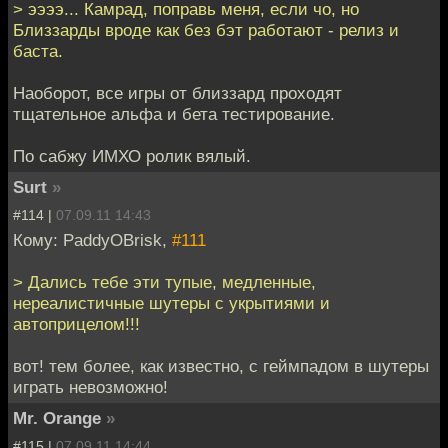
> ээээ... Камрад, поправь меня, если чо, но
Близзарды вроде как без бэт работают - релиз и
баста.
Наоборот, все игры от близзард проходят
тщательное альфа и бета тестирование.
По сабжу ИМХО ролик вялый.
Surt
»
#114 |
07.09.11 14:43
Кому: PaddyOBrisk,
#111
> Дались тебе эти тупые, медленные,
нереалистичные шутеры с укрытиями и
автоприцелом!!!
вот! тем более, как известно, с геймпадом в шутеры
играть невозможно!
Mr. Orange
»
#115 |
07.09.11 14:44