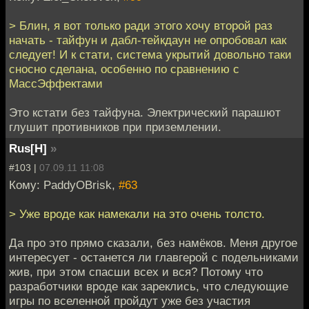
> Блин, я вот только ради этого хочу второй раз
начать - тайфун и дабл-тейкдаун не опробовал как
следует! И к стати, система укрытий довольно таки
сносно сделана, особенно по сравнению с
МассЭффектами
Это кстати без тайфуна. Электрический парашют
глушит противников при приземлении.
Rus[H]
»
#103 |
07.09.11 11:08
Кому: PaddyOBrisk,
#63
> Уже вроде как намекали на это очень толсто.
Да про это прямо сказали, без намёков. Меня другое
интересует - останется ли главгерой с подельниками
жив, при этом спасши всех и вся? Потому что
разработчики вроде как зареклись, что следующие
игры по вселенной пройдут уже без участия