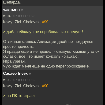
Шепарда.
vasmann
»
#104 |
07.09.11 11:28
Кому: Zloi_Chelovek,
#99
> дабл-тейкдаун не опробовал как следует!
Отличная фишка. Анимации двойных нокдаунов -
просто прелесть.
Я правда еще и не прошел - смакую, каждый уголок
облазю, все что имеет консоль - хацкаю.
Игра ураган.
Чую ждет меня еще не одно перепрохождение.
Cacavo Invex
»
#105 |
07.09.11 11:32
Кому: Zloi_Chelovek,
#90
> на ПК то играет