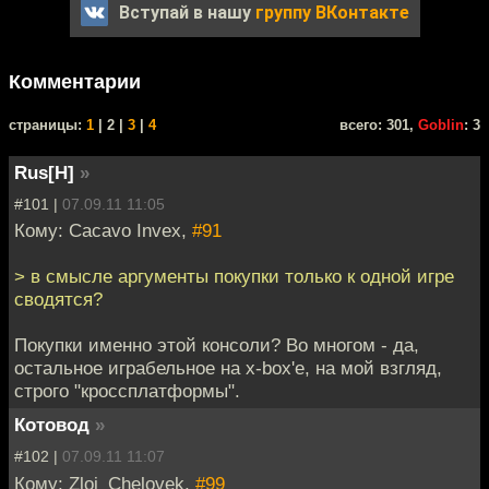
Вступай в нашу
группу ВКонтакте
Комментарии
cтраницы:
1
| 2 |
3
|
4
всего: 301,
Goblin
: 3
Rus[H]
»
#101 |
07.09.11 11:05
Кому: Cacavo Invex,
#91
> в смысле аргументы покупки только к одной игре
сводятся?
Покупки именно этой консоли? Во многом - да,
остальное играбельное на x-box'е, на мой взгляд,
строго "кроссплатформы".
Котовод
»
#102 |
07.09.11 11:07
Кому: Zloi_Chelovek,
#99