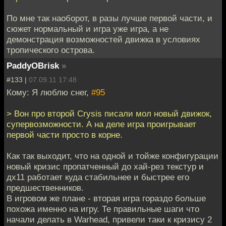
По мне так наоборот, в разы лучше первой части, и
сюжет нормальный и игра уже игра, а не
демонстрация возможностей движка в условиях
тропического острова.
PaddyOBrisk
»
#133 |
07.09.11 17:48
Кому: Я люблю снег,
#95
> Вон про второй Crysis писали мол новый движок,
супервозможности. А на деле игра проигрывает
первой части просто в корне.
Как так выходит, что на одной и тойже конфигурации
новый кризис пропатченный до хай-рез текстур и
дх11 работает куда стабильнее и быстрее его
предшественников.
В игровом же плане - вторая игра гораздо больше
похожа именно на игру. Те правильные шаги что
начали делать в Warhead, привели таки к кризису 2