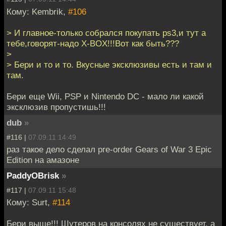
Кому: Kembrik,
#106
> И главное-только собрался покупать ps3,и тут а
тебе,говорят-надо X-BOX!!!Вот как быть???
>
> Бери и то и то. Вкусные эксклюзивы есть и там и
там.
Бери еще Wii, PSP и Nintendo DC - мало ли какой
эксклюзив пропустишь!!!
dub
»
#116 |
07.09.11 14:49
раз такое дело сделал pre-order Gears of War 3 Epic
Edition на амазоне
PaddyOBrisk
»
#117 |
07.09.11 15:48
Кому: Surt,
#114
Бери выше!!! Шутеров на консолях не сушествует, а