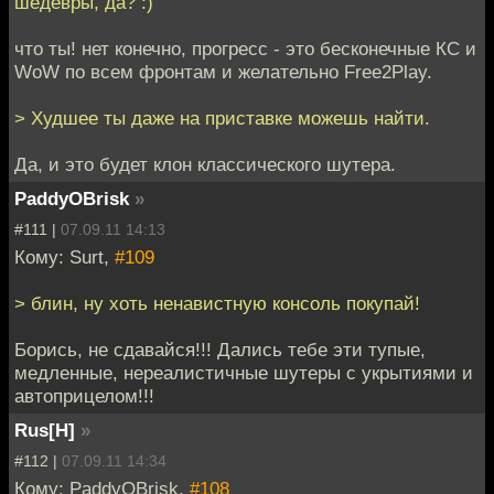
шедевры, да? :)
что ты! нет конечно, прогресс - это бесконечные КС и
WoW по всем фронтам и желательно Free2Play.
> Худшее ты даже на приставке можешь найти.
Да, и это будет клон классического шутера.
PaddyOBrisk
»
#111 |
07.09.11 14:13
Кому: Surt,
#109
> блин, ну хоть ненавистную консоль покупай!
Борись, не сдавайся!!! Дались тебе эти тупые,
медленные, нереалистичные шутеры с укрытиями и
автоприцелом!!!
Rus[H]
»
#112 |
07.09.11 14:34
Кому: PaddyOBrisk,
#108