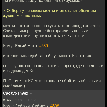
ты имеешь ввиду полеты пилотируемые?
> Отбери у человека мечты и он станет обычным
жующим животным.
мечты - это хорошо, но кусать тоже иногда хочется.
Считаю, амеры лучше бы гордились первым
коммерческим спутником, кстати, частным
Кому: Едкий Натр,
#539
интернет молодой, детей тут много. Как-то так
ссылку пока не нашел, это из старого, где про деньги
и жадных детей
П. С. вместо КС можно вполне обойтись обычными
смайлами )
Cacavo Invex
»
#146 |
08.09.11 10:28
Кому: Добрый_Сибиряк,
#538