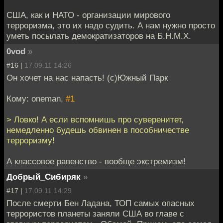
США, как и НАТО - организации мирового
терроризма, это их надо судить. А нам нужно просто
уметь посылать демократизаторов на Б.Н.М.Х.
0vod
»
#16 |
17.09.11 14:26
Он хочет на нас напасть! (с)Южный Парк
Кому: oneman,
#1
> Ловко! А если вспомнишь про суверенитет,
немедленно будешь обвинен в пособничестве
терроризму!
А классовое равенство - вообще экстремизм!
Добрый_Сибиряк
»
#17 |
17.09.11 14:29
После смерти Бен Ладана, ТОП самых опасных
террористов планеты заняли США во главе с