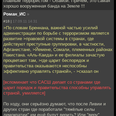
главным террористом - Обамой. Причем, это самая
хорошо вооруженная банда на Земле !!!
Роман_ИС
»
#18 |
17.09.11 14:31
>По словам Бреннана, важной частью усилий
администрации по борьбе с терроризмом является
развитие >правовой системы в странах, где
действуют преступные группировки, в частности,
Афганистане, >Йемене, Сомали, племенных районах
Пакистана. «Аль-Каида» и ее филиалы зачастую
процветают там, >где царит беспорядок и
правительства оказываются неспособны
эффективно управлять страной», - >сказал он
[вспоминает что САСШ делает со странами где
царит порядок и правительства способны управлять
страной, умиляется]
По ходу, они серьёзно думают, что после Ливии и
других стран где поработали "тяжёлые силы
демократии" им ещё будут верить? Или "веру"