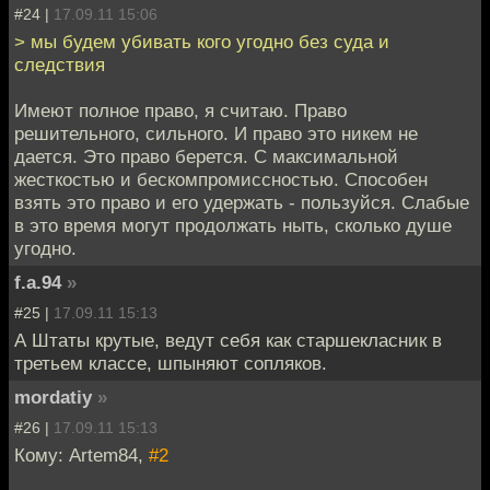
#24 |
17.09.11 15:06
> мы будем убивать кого угодно без суда и
следствия
Имеют полное право, я считаю. Право
решительного, сильного. И право это никем не
дается. Это право берется. С максимальной
жесткостью и бескомпромиссностью. Способен
взять это право и его удержать - пользуйся. Слабые
в это время могут продолжать ныть, сколько душе
угодно.
f.a.94
»
#25 |
17.09.11 15:13
А Штаты крутые, ведут себя как старшекласник в
третьем классе, шпыняют сопляков.
mordatiy
»
#26 |
17.09.11 15:13
Кому: Artem84,
#2