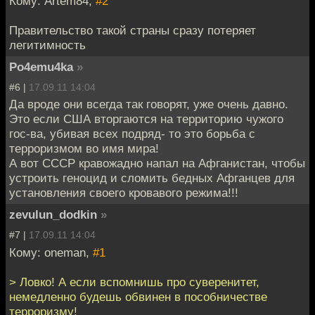
Кому: Artem84,
#2
Правительство такой страны сразу потеряет
легитимность
Po4emu4ka
»
#6 |
17.09.11 14:04
Да вроде они всегда так говорят, уже очень давно.
Это если США вторгаются на территорию чужого
гос-ва, убивая всех подряд- то это борьба с
терроризмом во имя мира!
А вот СССР кравожадно напал на Афганистан, чтобы
устроить геноцид и сломить бедных Афганцев для
установления своего кровавого режима!!!
zevulun_dodkin
»
#7 |
17.09.11 14:04
Кому: oneman,
#1
> Ловко! А если вспомнишь про суверенитет,
немедленно будешь обвинен в пособничестве
терроризму!