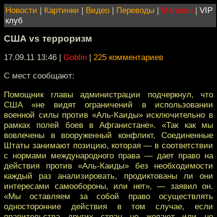
Новости
|
Картинки
|
Видео
|
Переводы
|
Магазин
|
VIP
клуб
США vs терроризм
17.09.11 13:46
|
Goblin
|
225 комментариев
C мест сообщают:
Помощник главы администрации подчеркнул, что
США «не видят ограничений в использовании
военной силы против «Аль-Каиды» исключительно в
рамках полей боев в Афганистане». «Так как мы
вовлечены в вооруженный конфликт, Соединенные
Штаты занимают позицию, которая — в соответствии
с нормами международного права — дает право на
действия против «Аль-Каиды» без необходимости
каждый раз анализировать, продиктованы ли они
интересами самообороны, или нет», — заявил он.
«Мы оставляем за собой право осуществлять
односторонние действия в том случае, если
правительства других стран не желают или не