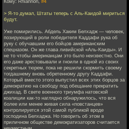
Кому: Rhiannon,
#4
> Я-то думал, Штаты теперь с Аль-Каидой мириться
будут.
Уже помирились. Абдель Хаким Белхадж — человек,
позирующий в роли победителя Каддафи рука об
руку с обучавшим его бойцов американским
спецназом. Он же глава ливийской «Аль-Каиды». И
не то чтобы американцам это было неизвестно. Они
его даже арестовывали и гноили в одной из своих
секретных тюрем, пока не решили скормить своему
тогдашнему вновь обретенному другу Каддафи.
Который вместо этого выпустил всех этих борцов за
демократию на свободу под обещание прекратить
джихад. В свете военного триумфа натовской
коалиции как-то наглядно обнаружилось, что вся
более или менее живая сила «повстанцев»
контролируется этой самой публикой вроде
господина Белхаджа. Но говорить об этом в
приличном обществе демократизаторов считается
неуместным.