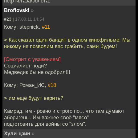
нефти/газа/золота.
Broflovski
»
#23 |
17.09.11 14:54
Кому: stepnick,
#11
> Как сказал один бандит в одном кинофильме: Мы
никому не позволим вас грабить, сами будем!
[Смотрит с уважением]
Социалист поди?
Медведик бы не одобрил!!!
Кому: Роман_ИС,
#18
> им ещё будут верить?
Камрад, им - ровно и строго по.., что там думают
аборигены. Им важнее своё "мясо"
подготовить для войны со "злом".
Хули-цзин
»