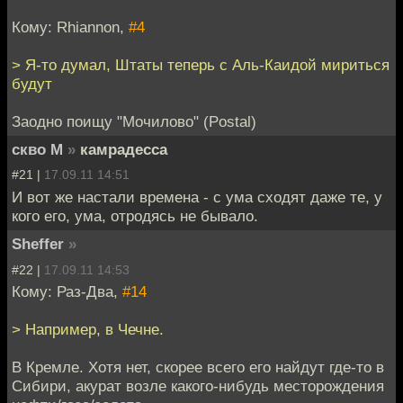
Кому: Rhiannon,
#4
> Я-то думал, Штаты теперь с Аль-Каидой мириться
будут
Заодно поищу "Мочилово" (Postal)
скво М
»
камрадесса
#21 |
17.09.11 14:51
И вот же настали времена - с ума сходят даже те, у
кого его, ума, отродясь не бывало.
Sheffer
»
#22 |
17.09.11 14:53
Кому: Раз-Два,
#14
> Например, в Чечне.
В Кремле. Хотя нет, скорее всего его найдут где-то в
Сибири, акурат возле какого-нибудь месторождения