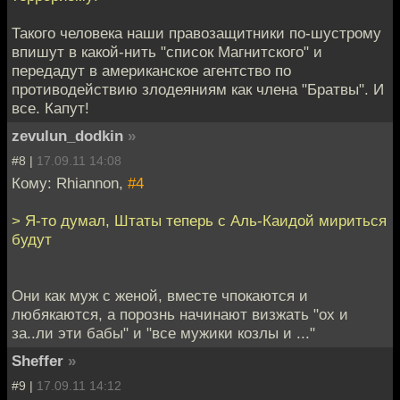
Такого человека наши правозащитники по-шустрому
впишут в какой-нить "список Магнитского" и
передадут в американское агентство по
противодействию злодеяниям как члена "Братвы". И
все. Капут!
zevulun_dodkin
»
#8 |
17.09.11 14:08
Кому: Rhiannon,
#4
> Я-то думал, Штаты теперь с Аль-Каидой мириться
будут
Они как муж с женой, вместе чпокаются и
любякаются, а порознь начинают визжать "ох и
за..ли эти бабы" и "все мужики козлы и ..."
Sheffer
»
#9 |
17.09.11 14:12