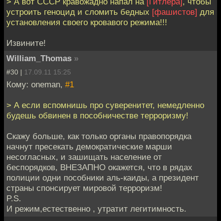
> А вот СССР кравожадно напал на
[Гитлера]
, чтобы
устроить геноцид и сломить бедных
[фашистов]
для
установления своего кровавого режима!!!
Извините!
William_Thomas
»
#30 |
17.09.11 15:25
Кому: oneman,
#1
> А если вспомнишь про суверенитет, немедленно
будешь обвинен в пособничестве терроризму!
Скажу больше, как только органы правопорядка
начнут пресекать демократические марши
несогласных, и зашищать население от
беспорядков, ВНЕЗАПНО окажется, что в рядах
полиции одни пособники аль-каиды, а президент
страны спонсирует мировой терроризм!
P.S.
И режим,естественно , утратит легитимность.