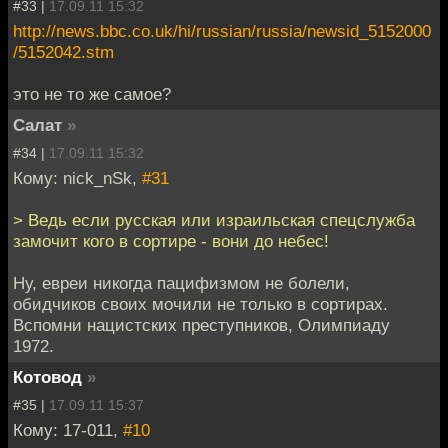
#33 |
17.09.11 15:32
http://news.bbc.co.uk/hi/russian/russia/newsid_5152000
/5152042.stm
это не то же самое?
Салат
»
#34 |
17.09.11 15:32
Кому: nick_nSk,
#31
> Ведь если русская или израильская спецслужба
замочит кого в сортире - вони до небес!
Ну, евреи никогда пацифизмом не болели,
обидчиков своих мочили не только в сортирах.
Вспомни нацистских преступников, Олимпиаду
1972.
Котовод
»
#35 |
17.09.11 15:37
Кому: 17-011,
#10