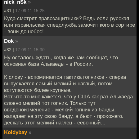
nick_nSk
»
#31 |
17.09.11 15:25
Куда смотрят правозащитники? Ведь если русская
или израильская спецслужба замочит кого в сортире
- вони до небес!
Dok
»
#32 |
17.09.11 15:30
Ну осталось ждать, когда же нам сообщат, что
основная база Алькаеды - в России.
К слову - вспоминается тактика гопников - сперва
выпускается самый мелкий и наглый, потом
вступаются более крупные.
Вот что-то мне кажется. что у США как раз Алькаеда
словно мелкий тот гопник. Только тут
введеноизменение - мелкий гопник из банды,
нападает на эту свою банду, а бьют - прохожего.
дескать этот мелкий наглец - еевонный...
Koldybay
»