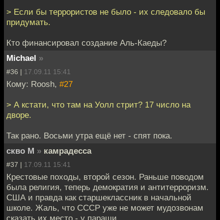
> Если бы террористов не было - их следовало бы
придумать.
Кто финансировал создание Аль-Каеды?
Мichael
»
#36 |
17.09.11 15:41
Кому: Roosh,
#27
> А кстати, что там на Уолл стрит? 17 число на
дворе.
Так рано. Восьми утра ещё нет - спят пока.
скво М
»
камрадесса
#37 |
17.09.11 15:41
Крестовые походы, второй сезон. Раньше поводом
была религия, теперь демократия и антитерроризм.
США и правда как старшеклассник в начальной
школе. Жаль, что СССР уже не может мудозвонам
сказать их место - у параши.