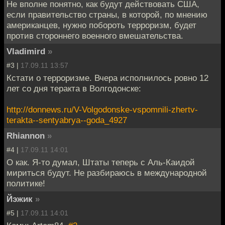
Не вполне понятно, как будут действовать США,
если правительство страны, в которой, по мнению
американцев, нужно побороть терроризм, будет
против стороннего военного вмешательства.
Vladimird
»
#3 |
17.09.11 13:57
Кстати о терроризме. Вчера исполнилось ровно 12
лет со дня теракта в Волгодонске:
http://donnews.ru/V-Volgodonske-vspomnili-zhertv-
terakta--sentyabrya--goda_4927
Rhiannon
»
#4 |
17.09.11 14:01
О как. Я-то думал, Штаты теперь с Аль-Каидой
мириться будут. Не разбираюсь в международной
политике!
Йэжик
»
#5 |
17.09.11 14:01