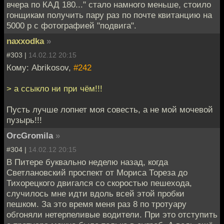
вчера по КАД 180..." стало намного меньше, стоило
гонщикам получить пару раз по почте квитанцию на
5000 р с фотографией "подвига".
naxxodka
»
#303 |
14.02.12 20:15
Кому: Abrikosov,
#242
> а ссыкло ни при чём!!!
Пусть лучше лопнет моя совесть, а не мой мочевой
пузырь!!!
OrcGromila
»
#304 |
14.02.12 20:15
В Питере буквально неделю назад, когда
Светлановский проспект от Мориса Тореза до
Тихорецкого двигался со скоростью пешехода,
случилось мне идти вдоль всей этой пробки
пешком. За это время меня раз 8 по тротуару
обгоняли нетерпеливые водители. При это отступить