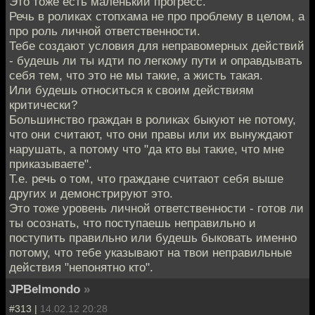
Это тоже есть маленький прогресс.
Речь в роликах стопхама не про проблему в целом, а
про роль личной ответственности.
Тебе создают условия для неправомерных действий
- будешь ли ты идти по легкому пути и оправдывать
себя тем, что это не мы такие, а жисть такая.
Или будешь относиться к своим действиям
критически?
Большинство граждан в роликах быкуют не потому,
что они считают, что они правы или их вынуждают
нарушать, а потому что "да кто вы такие, что мне
приказываете".
Т.е. речь о том, что граждане считают себя выше
других и демонстрируют это.
Это тоже уровень личной ответственности - готов ли
ты осознать, что поступаешь неправильно и
поступить правильно или будешь быковать именно
потому, что тебе указывают на твои неправильные
действия "непонятно кто".
JPBelmondo
»
#313 |
14.02.12 20:28