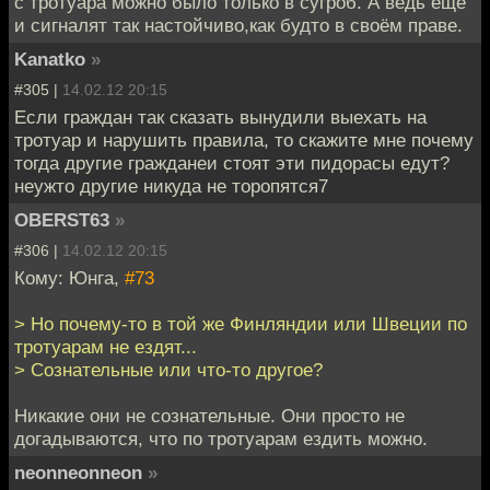
с тротуара можно было только в сугроб. А ведь ещё
и сигналят так настойчиво,как будто в своём праве.
Kanatko
»
#305 |
14.02.12 20:15
Если граждан так сказать вынудили выехать на
тротуар и нарушить правила, то скажите мне почему
тогда другие гражданеи стоят эти пидорасы едут?
неужто другие никуда не торопятся7
OBERST63
»
#306 |
14.02.12 20:15
Кому: Юнга,
#73
> Но почему-то в той же Финляндии или Швеции по
тротуарам не ездят...
> Сознательные или что-то другое?
Никакие они не сознательные. Они просто не
догадываются, что по тротуарам ездить можно.
neonneonneon
»