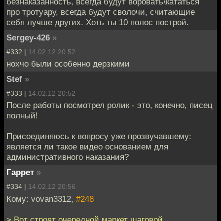
безнаказанность, всегда будут воровать\кататься
про тротуару, всегда будут сволочи, считающие
себя лучше других. Хоть ты 10 полос построй.
Sergey-426
»
#332 |
14.02.12 20:52
нохчо были особенно дерзкими
Stef
»
#333 |
14.02.12 20:52
После работы посмотрел ролик - это, конечно, писец
полный!
Присоединяюсь к вопросу уже прозвучавшему:
является ли такое видео основанием для
административного наказания?
Гаррет
»
#334 |
14.02.12 20:56
Кому: vovan3312,
#248
> Вот строят очередной маркет шаговой