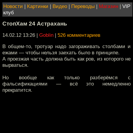
Новости
|
Картинки
|
Видео
|
Переводы
|
Магазин
|
VIP
клуб
СтопХам 24 Астрахань
14.02.12 13:26
|
Goblin
|
526 комментариев
В общем-то, тротуар надо загораживать столбами и
ежами — чтобы нельзя заехать было в принципе.
А проезжая часть должна быть как ров, из которого не
вырваться.
Но вообще как только разберёмся с
фальсификациями — всё это немедленно
прекратится.