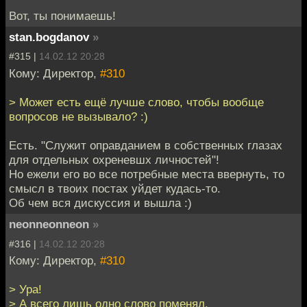
Вот, ты понимаешь!
stan.bogdanov
»
#315 |
14.02.12 20:28
Кому: Директор,
#310
> Может есть ещё лучше слово, чтобы вообще
вопросов не вызывало? :)
Есть. "Служит оправданием в собственных глазах
для отдельных охреневшх личностей"!
Но ежели его во все потребные места ввернуть, то
смысл в твоих постах уйдет кудась-то.
Об чем вся дискуссия и вышла :)
neonneonneon
»
#316 |
14.02.12 20:28
Кому: Директор,
#310
> Ура!
> А всего лишь одно слово поменял.