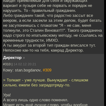
найдет приемлемый для себя и окружающих
вариант и пузыря себе не порвать и порядок не
нарушить. То - правильный гражданин.
Либо гражданин такой, что радостно зассыт все
веером, а если засекли за этим делом, будет бегать
не засупонимшсь с плакатом "Я - не сам, меня
толкнули, это Сталин Виноват!!!". Такого гражданина
надо строго по ипатьевскому методу, не ссылаясь на
временные трудности, ИМХО.
А ты аккурат за второй тип граждан вписался тут.
Непохоже как-то на тебя, камрад Директор.
Директор
»
#310 |
14.02.12 20:21
Кому: stan.bogdanov,
#309
> Толкает - уже лучше. Вынуждает - слишком
сильно, ежели без заградотряду-то.
Ура!
А всего лишь одно слово поменял.
Может есть ещё лучше слово, чтобы вообще