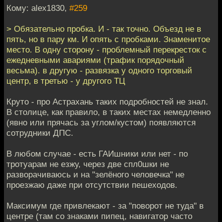
Кому: alex1830,
#259
> Обязательно пробка. И - так точно. Объезд не в
пять, но в пару км. И опять с пробками. Знаменитое
место. В одну сторону - проблемный перекресток с
ежедневными авариями (трафик порядочный
весьма). в другую - развязка у одного торговый
центр, в третью - у другого ТЦ
Круто - про Астрахань таких подробностей не знал.
В столице, как правило, в таких местах немедленно
(явно или прячась за углом/кустом) появляются
сотрудники ДПС.
В любом случае - есть ГАИшники или нет - по
тротуарам не езжу, через две спл0шки не
разворачиваюсь и на "зелёного человечка" не
проезжаю даже при отсутствии пешеходов.
Максимум где привлекают - за "поворот не туда" в
центре (там со знаками пипец, навигатор часто