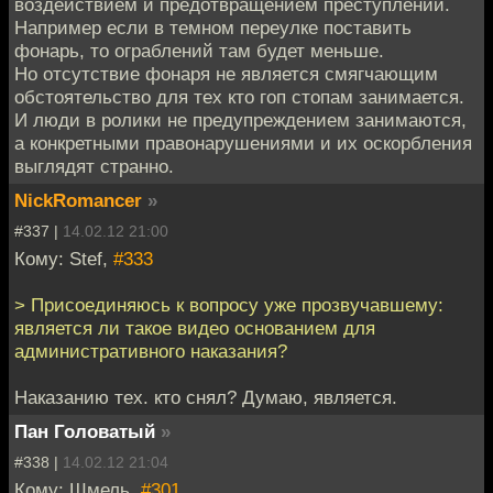
воздействием и предотвращением преступлений.
Например если в темном переулке поставить
фонарь, то ограблений там будет меньше.
Но отсутствие фонаря не является смягчающим
обстоятельство для тех кто гоп стопам занимается.
И люди в ролики не предупреждением занимаются,
а конкретными правонарушениями и их оскорбления
выглядят странно.
NickRomancer
»
#337 |
14.02.12 21:00
Кому: Stef,
#333
> Присоединяюсь к вопросу уже прозвучавшему:
является ли такое видео основанием для
административного наказания?
Наказанию тех. кто снял? Думаю, является.
Пан Головатый
»
#338 |
14.02.12 21:04
Кому: Шмель,
#301