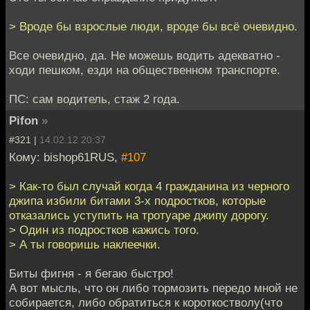
> Вроде бы взрослые люди, вроде бы всё очевидно.
Все очевидно, да. Не можешь водить адекватно -
ходи пешком, езди на общественном транспорте.
ПС: сам водитель, стаж 2 года.
Pifon
»
#321 |
14.02.12 20:37
Кому: bishop61RUS,
#107
> Как-то был случай когда 4 гражданина из черного
джипа избили битами 3-х подростков, которые
отказались уступить на тротуаре джипу дорогу.
> Один из подростков кажись того.
> А ты говоришь наклеечки.
Биты фигня - я бегаю быстро!
А вот мысль, что он либо тормозить передо мной не
собирается, либо обратиться к короткостволу(что