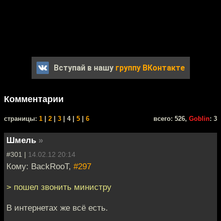
Вступай в нашу
группу ВКонтакте
Комментарии
cтраницы:
1
|
2
|
3
| 4 |
5
|
6
всего: 526,
Goblin
: 3
Шмель
»
#301 |
14.02.12 20:14
Кому: BackRooT,
#297
> пошел звонить министру
В интернетах же всё есть.