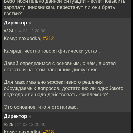
Безотносительно данной ситуации - если повысить
зарплату чиновникам, перестанут ли они брать
взятки?
Директор
»
#324 |
14.02.12 20:38
Кому: naxxodka,
#312
Камрад, честно говоря физически устал.
Давай определимся с основным, о чём, я хотел
сказать и на этом завершим дискуссию.
Для максимально эффективного решения
обсуждаемых вопросов, достаточно ли однобокого
подхода или надо действовать комплексно?
Это основное, что я отстаиваю.
Директор
»
#325 |
14.02.12 20:40
Кому: naxxodka,
#318