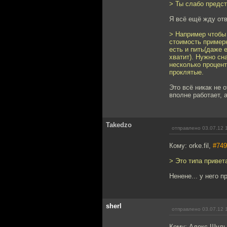
> Ты слабо предст
Я всё ещё жду отв
> Например чтобы
стоимость примерн
есть и пить(даже 
хватит). Нужно сн
несколько процент
проклятые.
Это всё никак не 
вполне работает, 
Takedzo
отправлено 03.07.12 
Кому: orke.fil,
#749
> Это типа приве
Ненене... у него 
sherl
отправлено 03.07.12 
Кому: Алекс Шул