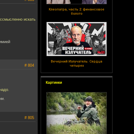
Клеопатра, часть 2: финансовое
болото
ессмысленно искать
химией
Вечерний Излучатель: Сердца
# 804
четырех
Картинки
надо.
ии.
# 805