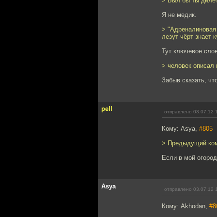
> Был бы ты дилет
Я не медик.
> "Адреналиновая 
лезут чёрт знает к
Тут ключевое слов
> человек описал
Забыв сказать, чт
pell
отправлено 03.07.12 
Кому: Asya,
#805
> Предыдущий комм
Если в мой огород
Asya
отправлено 03.07.12 
Кому: Akhodan,
#8