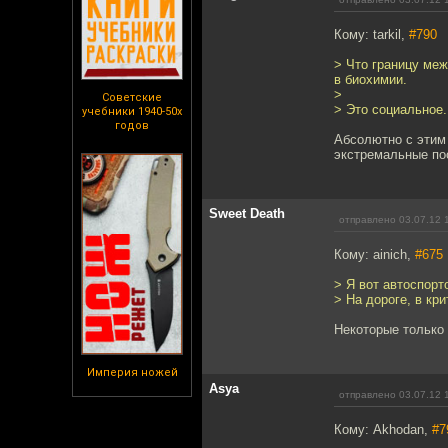
Кому: tarkil,
#790
> Что границу ме
в биохимии.
>
Советские
> Это социальное.
учебники 1940-50х
годов
Абсолютно с этим 
экстремальные пос
Sweet Death
отправлено 03.07.12 
Кому: ainich,
#675
> Я вот автоспорт
> На дороге, в кр
Некоторые только 
Империя ножей
Asya
отправлено 03.07.12 
Кому: Akhodan,
#7