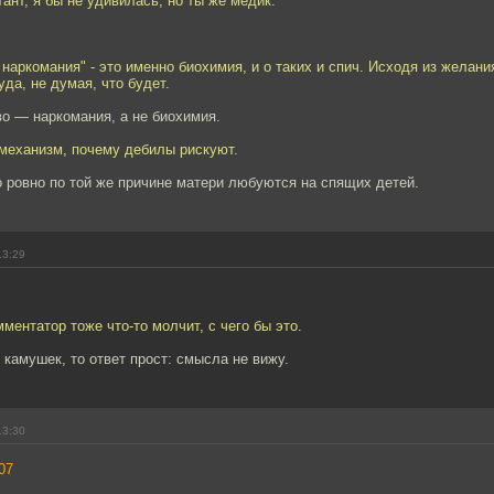
ант, я бы не удивилась, но ты же медик.
наркомания" - это именно биохимия, и о таких и спич. Исходя из желани
уда, не думая, что будет.
о — наркомания, а не биохимия.
 механизм, почему дебилы рискуют.
о ровно по той же причине матери любуются на спящих детей.
13:29
ентатор тоже что-то молчит, с чего бы это.
 камушек, то ответ прост: смысла не вижу.
13:30
07