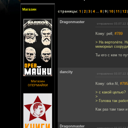
Магазин
cтраницы:
1
|
2
|
3
|
4
...
8
| 9 |
10
|
11
|
12
Dragonmaster
отправлено 03.07.12 
Кому: pell,
#789
> На вертолёте. Н
мемориал сооруди
Ты его с кем то пу
dancity
отправлено 03.07.12 
Магазин
Кому: orke.fil,
#795
ОПЕРМАЙКИ
> с какой целью?
>
> Голова так работ
Как раз там таки 
Dragonmaster
отправлено 03.07.12 