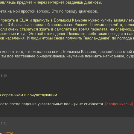
авляешь предмет и через интернет раздаёшь диагнозы.
ета на мой простой вопрос. Это по поводу диагнозов.
 поехать в США и прыгнуть в Большом Каньоне нужно купить авиабилеты
о в 3-4 раза выше средней зарплаты по России. Помимо перелёта, чел
если очень стараться жрать в самолёте во время перелёта, на следую
аряжение и т.д.. Это всё стоит денег. Позволить себе такие поездки в на
ов населения. И люди чтобы снова получить "наслаждение" по полгода 
отменяет того, что мысленно они в Большом Каньоне, приведённая мной 
а ты всё явственнее обнаруживаешь неумение понимать написанное, судя
13:30
та соратникам и сочувствующим.
просто после падения указательные пальцы не сгибаются.
[сардонически]
13:31
ьц,
#724