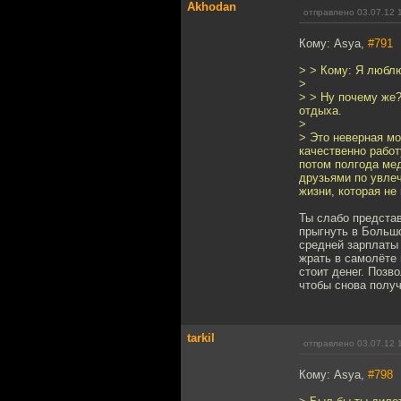
Akhodan
отправлено 03.07.12 
Кому: Asya,
#791
> > Кому: Я люблю
>
> > Ну почему же?
отдыха.
>
> Это неверная мо
качественно работ
потом полгода мед
друзьями по увлеч
жизни, которая не
Ты слабо предста
прыгнуть в Большо
средней зарплаты 
жрать в самолёте 
стоит денег. Позв
чтобы снова получ
tarkil
отправлено 03.07.12 
Кому: Asya,
#798