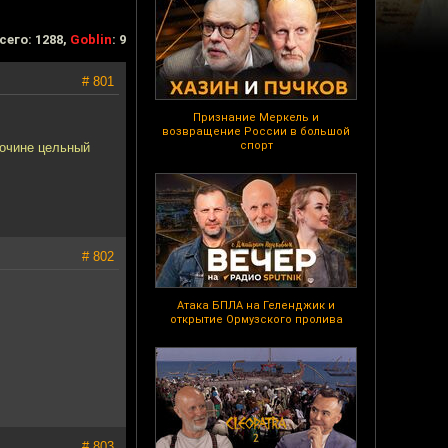
сего: 1288,
Goblin
: 9
# 801
Признание Меркель и
возвращение России в большой
спорт
бочине цельный
# 802
Атака БПЛА на Геленджик и
открытие Ормузского пролива
# 803