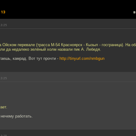
|
13
в
13:25
а Ойском перевале (трасса М-54 Красноярск - Кызыл - госграница). На о
ли да недалеко зелёный холм назвали пик А. Лебедя.
таешь, камрад. Вот тут прочти -
http://tinyurl.com/nmbgun
13:25
ает.
и нечему работать.
13:25