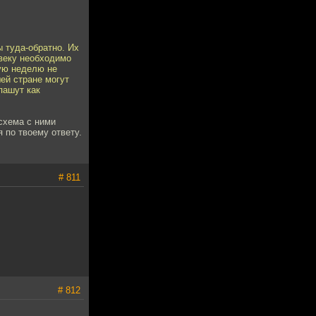
 туда-обратно. Их
овеку необходимо
щую неделю не
шей стране могут
пашут как
схема с ними
 по твоему ответу.
# 811
# 812