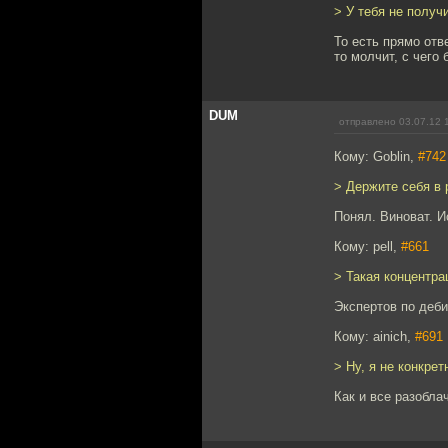
> У тебя не получ
То есть прямо отв
то молчит, с чего 
DUM
отправлено 03.07.12 
Кому: Goblin,
#742
> Держите себя в 
Понял. Виноват. 
Кому: pell,
#661
> Такая концентра
Экспертов по деби
Кому: ainich,
#691
> Ну, я не конкрет
Как и все разобла