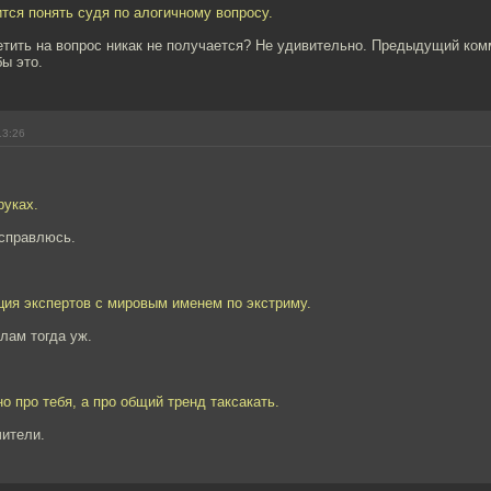
ится понять судя по алогичному вопросу.
етить на вопрос никак не получается? Не удивительно. Предыдущий ком
бы это.
13:26
руках.
Исправлюсь.
ция экспертов с мировым именем по экстриму.
лам тогда уж.
но про тебя, а про общий тренд таксакать.
чители.