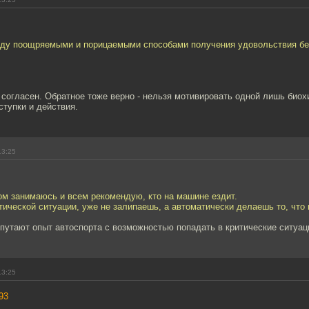
жду поощряемыми и порицаемыми способами получения удовольствия б
согласен. Обратное тоже верно - нельзя мотивировать одной лишь био
тупки и действия.
13:25
ом занимаюсь и всем рекомендую, кто на машине ездит.
итической ситуации, уже не залипаешь, а автоматически делаешь то, что 
путают опыт автоспорта с возможностью попадать в критические ситуац
13:25
93