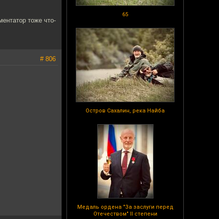
65
ментатор тоже что-
# 806
Остров Сахалин, река Найба
Медаль ордена "За заслуги перед
Отечеством" II степени