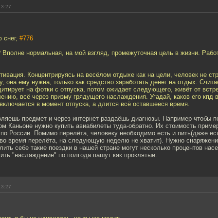
13:27
 снег,
#776
 Вполне нормальная, на мой взгляд, промежуточная цель в жизни. Рабо
тивация. Концентрируясь на весёлом отдыхе как на цели, человек не ст
у, она ему нужна, только как средство заработать денег на отдых. Счита
итирует на фотки с отпуска, потом ожидает следующего, живёт от встре
ению, всё через призму грядущего наслаждения. Угадай, каков его кпд 
 включается в момент отпуска, а длится всё оставшееся время.
вляешь предмет и через интернет раздаёшь диагнозы. Например чтобы п
м Каньоне нужно купить авиабилеты туда-обратно. Их стоимость пример
по России. Помимо перелёта, человеку необходимо есть и пить(даже ес
во время перелёта, на следующую неделю не хватит). Нужно снаряжение 
олить себе такие поездки в нашей стране могут несколько процентов нас
ить "наслаждение" по полгода пашут как проклятые.
13:27