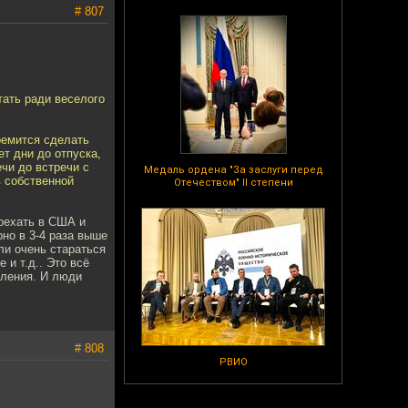
# 807
тать ради веселого
ремится сделать
ет дни до отпуска,
чи до встречи с
Медаль ордена "За заслуги перед
в собственной
Отечеством" II степени
оехать в США и
но в 3-4 раза выше
ли очень стараться
и т.д.. Это всё
еления. И люди
# 808
РВИО