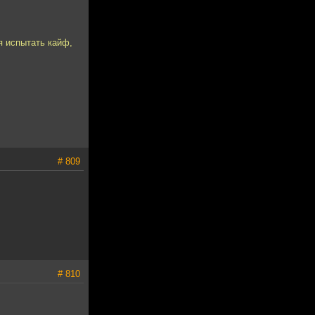
я испытать кайф,
# 809
# 810