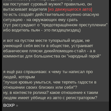
как поступает суровый мужик? правильно, он
вытаскивает водителя
[из движущегося авто]
то есть создаёт действительно охуенно опасную
ситуацию - на окружающих ему срать
(тут рассуждают о "предотвращённом преступлении"
ибо водитель пьян - это пиздецпиздец)
и вот на пустом месте тупорылый мудак, не
умеющий себя вести в обществе, устраивает
ебанические пляски дикийпомещик-стайл - а в
комментах для большинства он "народный герой"
я ещё раз спрашиваю: к чему ты написал про
людей, которым
"лучше кровью умыться, чем терпеть гадости в
отношении своих близких или себя"?
ну, в контексте ролика? какое отношение к таким
людям имеет уёбище из авто с регистратором?
ВОХР
»