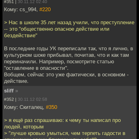
#351 |
30.11.12 02:40
Кому: cs_994,
#220
> Нас в школе 35 лет назад учили, что преступление
-- это "общественно опасное действие или
бездействие"
В последние годы УК переписали так, что я лично, в
культурном шоке прибывал, почитав, что и как там
переиначили. Например, посмотрите статью
"оставление в опасности".
Вобщем, сейчас это уже фактически, в основном -
действие.
sliff
»
#352 |
30.11.12 02:58
Кому: Скиталец,
#350
> я ещё раз спрашиваю: к чему ты написал про
людей, которым
> "лучше кровью умыться, чем терпеть гадости в