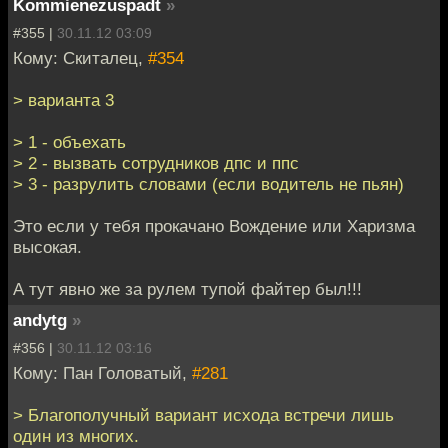
Kommienezuspadt
»
#355 |
30.11.12 03:09
Кому: Скиталец,
#354
> варианта 3
> 1 - объехать
> 2 - вызвать сотрудников дпс и ппс
> 3 - разрулить словами (если водитель не пьян)
Это если у тебя прокачано Вождение или Харизма
высокая.
А тут явно же за рулем тупой файтер был!!!
andytg
»
#356 |
30.11.12 03:16
Кому: Пан Головатый,
#281
> Благополучный вариант исхода встречи лишь
один из многих.