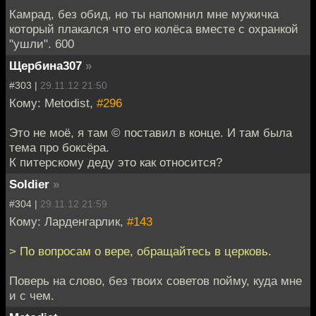
Камрад, без обид, но ты напомнил мне мужичка
который плакался что его колёса вместе с охранкой
"ушли". 600
Щербина307
»
#303 |
29.11.12 21:50
Кому: Metodist,
#296
Это не моё, я там © поставил в конце. И там была
тема про боксёра.
К питерскому деду это как относится?
Soldier
»
#304 |
29.11.12 21:59
Кому: Ларденгарлик,
#143
> По вопросам о вере, обращайтесь в церковь.
Поверь на слово, без твоих советов пойму, куда мне
и с чем.