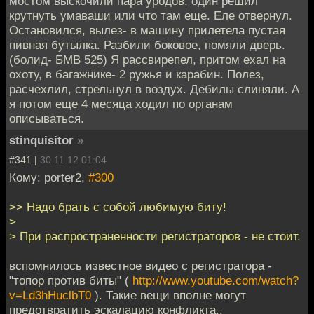
мостом выскочили пара уродов, один решил
крутнуть умаваши или что там еще. Еле отвернул.
Остановился, вылез- в машину прилетела пустая
пивная бутылка. Разбили боковое, помяли дверь.
(болид- БМВ 525) Я рассвирепел, притом ехал на
охоту, в багажнике- 2 ружья и карабин. Полез,
расчехлил, стрельнул в воздух. Дебилы слиняли. А
я потом еще 4 месяца ходил по органам
описываться.
stinquisitor
»
#341 |
30.11.12 01:04
Кому: porter2,
#300
>> Надо брать с собой любимую биту!
>
> При распространенности регистраторов - не стоит.
вспомнилось известное видео с регистратора -
"топор против биты" (
http://www.youtube.com/watch?
v=Ld3hHuclbT0
). Такие вещи вполне могут
предотвратить эскалацию конфликта..