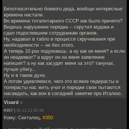
Безотносительно боевого деда, вообще интересные
времена настали.
Во времена тоталитарного СССР как было принято?
Видишь нарушение порядка -- скрутил мудака и
сдал подоспевшим сотрудникам органов.
Ну, надавал в табло в процессе скручивания при
необходимости -- не без этого.
А теперь 10 раз подумаешь: а ну как он меня? а если
он неадекват? а вдруг он на меня заявление
напишет? а ну как засудят меня за это? танунах,
лучше убегу...
Ну и в таком духе.
А потом удивляемся, чего это всякие педерасты и
толерасты нас жить учат и порядки свои пытаются
насаждать, как вон в соседней заметке про Италию.
Vixard
»
#357 |
30.11.12 03:26
Кому: Скиталец,
#350