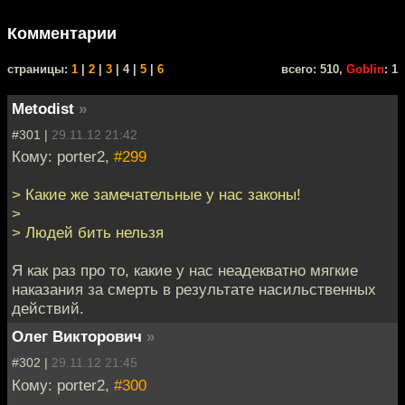
Комментарии
cтраницы:
1
|
2
|
3
| 4 |
5
|
6
всего: 510,
Goblin
: 1
Metodist
»
#301 |
29.11.12 21:42
Кому: porter2,
#299
> Какие же замечательные у нас законы!
>
> Людей бить нельзя
Я как раз про то, какие у нас неадекватно мягкие
наказания за смерть в результате насильственных
действий.
Олег Викторович
»
#302 |
29.11.12 21:45
Кому: porter2,
#300