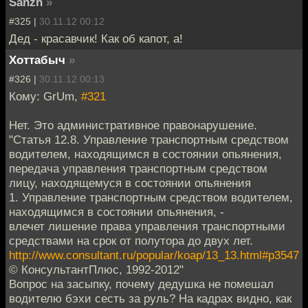
Sanzh
»
#325 |
30.11.12 00:12
Дед - красавчик! Как об капот, а!
Хоттабыч
»
#326 |
30.11.12 00:13
Кому: GrUm,
#321
Нет. Это административное правонарушение.
"Статья 12.8. Управление транспортным средством
водителем, находящимся в состоянии опьянения,
передача управления транспортным средством
лицу, находящемуся в состоянии опьянения
1. Управление транспортным средством водителем,
находящимся в состоянии опьянения, -
влечет лишение права управления транспортными
средствами на срок от полутора до двух лет.
http://www.consultant.ru/popular/koap/13_13.html#p3547
© КонсультантПлюс, 1992-2012"
Вопрос на засыпку, почему дедушка не помешал
водителю бэхи сесть за руль? На кадрах видно, как