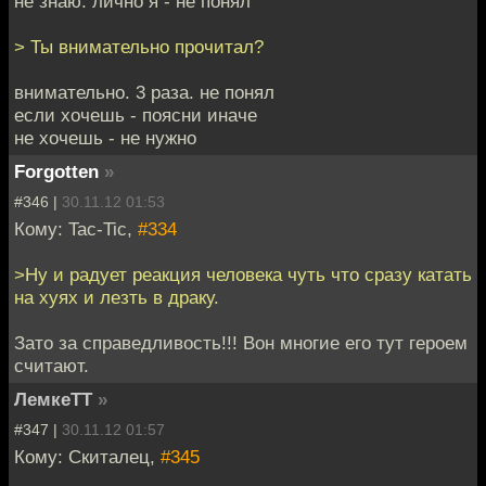
не знаю. лично я - не понял
> Ты внимательно прочитал?
внимательно. 3 раза. не понял
если хочешь - поясни иначе
не хочешь - не нужно
Forgotten
»
#346 |
30.11.12 01:53
Кому: Tac-Tic,
#334
>Ну и радует реакция человека чуть что сразу катать
на хуях и лезть в драку.
Зато за справедливость!!! Вон многие его тут героем
считают.
ЛемкеТТ
»
#347 |
30.11.12 01:57
Кому: Скиталец,
#345