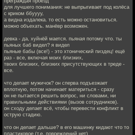
преграждая проезд
для лучшего понимания: не выпрыгивает под колёса
с криком ббуууу,
а видна издалека. то есть можно остановиться.
можно объехать. манёвр возможен.
девка - да, хуйнёй мается. пьяная потому что. ты
пьяных баб видел? я видел
пьяные бабы (все!) - это хтонический пиздец! ещё
раз - все, включая моих близких,
твоих близких, близких присутствующих в треде -
все.
что делает мужичок? он сперва подъезжает
вплотную, потом начинает материться - сразу
он не пытается решить вопрос, ни словами, ни
правильными действиями (вызов сотрудников).
он сходу делает всё, чтобы перевести конфликт в
острую стадию.
что он делает дальше? в его машинку кидают что то
пластиковое (т.е. повреждений нет)