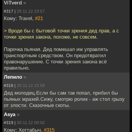
ViTverd
»
#317 |
29.11.12 23:57
Кому: Travel,
#21
> Вроде бы с бытовой точки зрения дед прав, а с
точки зрения закона, похоже, не совсем.
Парочка пьяная. Дед помешал им управлять
транспортным средством. Он предотвратил
правонарушение. С точки зрения закона всё
правильно.
Лепило
»
#318 |
29.11.12 23:58
Дед молодец.Если бы сам так попал, прибил бы
пьяных мразей.Сижу, смотрю ролик - аж стол грызу
от злости. Сказочные скоты.
Asya
»
#319 |
30.11.12 00:02
Кому: Хоттабыч,
#315