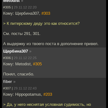
Metodist
»
#305 |
29.11.12 22:20
Кому: Щербина307,
#303
> К питерскому деду это как относится?
См. посты 291, 301.
А выдержку из твоего поста в дополнение привел.
Щербина307
»
#306 |
29.11.12 22:25
Кому: Metodist,
#305
Понял, спасибо.
fiber
»
#307 |
29.11.12 22:43
Кому: Hippopotamus,
#203
> Да, у него неснятая условная судимость, но