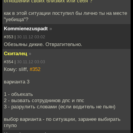
отношении своих близких или себя"?
как в этой ситуации поступил бы лично ты на месте
"уебища"?
Kommienezuspadt
»
#353 |
30.11.12 03:02
Обезьяны дикие. Отвратительно.
Скиталец
»
#354 |
30.11.12 03:03
Кому: sliff,
#352
варианта 3
1 - объехать
2 - вызвать сотрудников дпс и ппс
3 - разрулить словами (если водитель не пьян)
выбор варианта - по ситуации, заранее выбирать
глупо