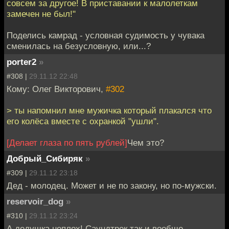
совсем за другое! В приставании к малолеткам
замечен не был!"
Поделись камрад - условная судимость у чувака
сменилась на безусловную, или...?
porter2
»
#308 |
29.11.12 22:48
Кому: Олег Викторович,
#302
> ты напомнил мне мужичка который плакался что
его колёса вместе с охранкой "ушли".
[Делает глаза по пять рублей]
Чем это?
Добрый_Сибиряк
»
#309 |
29.11.12 23:18
Дед - молодец. Может и не по закону, но по-мужски.
reservoir_dog
»
#310 |
29.11.12 23:24
А дедушка неплох! Саундтрек так и вообще