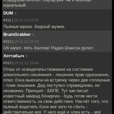
идеальный.
DUM
»
#311 |
29.11.12 23:33
Пьяные мрази. Бедный мужик.
BrainGrabber
»
#312 |
29.11.12 23:33
Об капот- пять баллов! Радио Шансон рулит.
Хоттабыч
»
#313 |
29.11.12 23:48
Отказ от освидетельствования на состояние
алкогольного опьянения - лишение прав однозначно,
плюс бэха выехала на встречку через две сплошные
- тоже лишение. Дед поступил справедливо, но
незаконно. Принцип - ББПЕ. Тут как писал
известный камрад Кочергин - будь готов нести
ответственность за свои действия. Насчёт того, что
пьяный водитель бэхи мог кого-то сбить -
действительно мог. У него ещё и член есть - мог