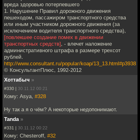
вреда здоровью потерпевшего
1. Нарушение Правил дорожного движения
пешеходом, пассажиром транспортного средства
или иным участником дорожного движения (за
исключением водителя транспортного средства),
[повлекшее создание помех в движении
транспортных средств]
, - влечет наложение
административного штрафа в размере трехсот
рублей.
http://www.consultant.ru/popular/koap/13_13.html#p3938
© КонсультантПлюс, 1992-2012
Хоттабыч
»
#330 |
30.11.12 00:21
Кому: Asya,
#328
Ну так а я о чём? А некоторые недопонимают.
Tanda
»
#331 |
30.11.12 00:22
Кому: Chesteroff,
#32