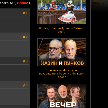
всего: 510,
Goblin
: 1
# 1
О предстоящем Турнире Святого
Георгия
# 2
# 3
Признание Меркель и
возвращение России в большой
спорт
# 4