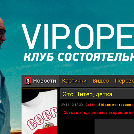
Картинки
Видео
Перев
Новости
Это Питер, детка!
29.11.12 12:30 |
Goblin
|
510 комментариев
»
Осторожно, в ролике нехорошие сл