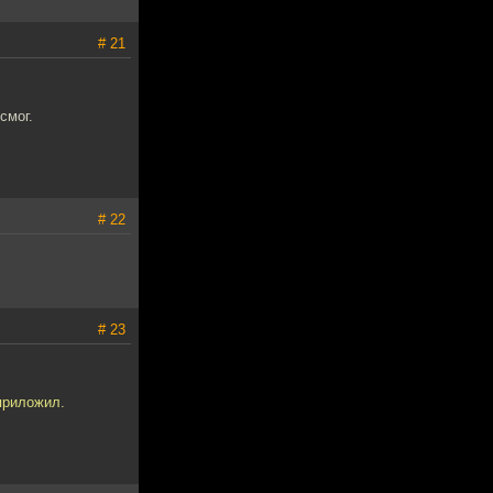
# 21
смог.
# 22
# 23
 приложил.