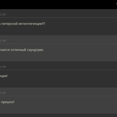
12:36
 питерской интеллегенции!!!
12:38
ачался отличный саундтрек.
12:38
оции!
12:45
о прошло!