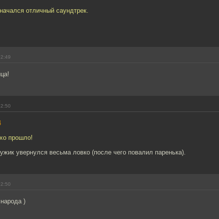
начался отличный саундтрек.
12:49
ца!
12:50
4
охо прошло!
мужик увернулся весьма ловко (после чего повалил паренька).
12:50
 народа )