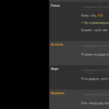
Гонzа
отправлено 29.11.12 
Кому: shu,
#16
> Ну и развлекухи
Бывает, хули там.
dr.noise
отправлено 29.11.12 
Я сразу на деда п
Asya
отправлено 29.11.12 
Я за дядьку, хотя 
Dreamon
отправлено 29.11.12 
Бля, когда дед чу