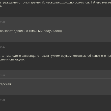
я гражданин с точки зрения Ук несколько..хм...погорячился. НА его мест
ь.
12:47
 об капот довольно смачным получился))
12:47
тал молодого засранца, с таким гулким звуком котелком об капот его п
оняли ситуацию.
12:48
терская"...
12:49