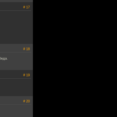
# 17
# 18
беда.
# 19
# 20