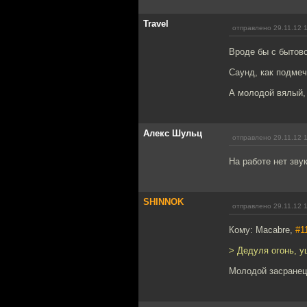
Travel
отправлено 29.11.12 
Вроде бы с бытово
Саунд, как подмеч
А молодой вялый, 
Алекс Шульц
отправлено 29.11.12 
На работе нет звук
SHINNOK
отправлено 29.11.12 
Кому: Macabre,
#1
> Дедуля огонь, у
Молодой засранец,