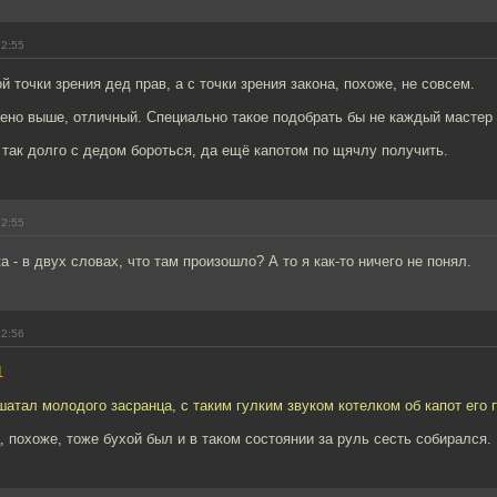
12:55
й точки зрения дед прав, а с точки зрения закона, похоже, не совсем.
ено выше, отличный. Специально такое подобрать бы не каждый мастер 
так долго с дедом бороться, да ещё капотом по щячлу получить.
12:55
а - в двух словах, что там произошло? А то я как-то ничего не понял.
12:56
1
шатал молодого засранца, с таким гулким звуком котелком об капот его
 похоже, тоже бухой был и в таком состоянии за руль сесть собирался.