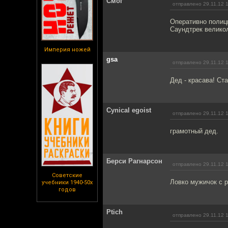
Смог
отправлено 29.11.12 
Оперативно полици
Саундтрек великол
Империя ножей
gsa
отправлено 29.11.12 
Дед - красава! Ст
Cynical egoist
отправлено 29.11.12 
грамотный дед.
Берси Рагнарсон
отправлено 29.11.12 
Советские
Ловко мужичок с р
учебники 1940-50х
годов
Ptich
отправлено 29.11.12 