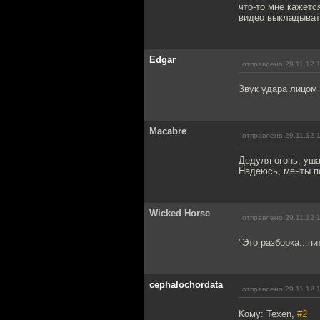
что-то мне кажетс
видео выкладыват
Edgar
отправлено 29.11.12 
Звук удара лицом
Macabre
отправлено 29.11.12 
Дедуля огонь, уша
Надеюсь, менты п
Wicked Horse
отправлено 29.11.12 
"Это разборка...пи
cephalochordata
отправлено 29.11.12 
Кому: Texen,
#2