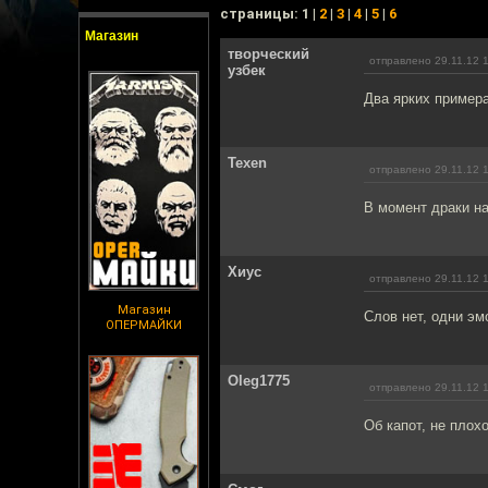
cтраницы: 1 |
2
|
3
|
4
|
5
|
6
Магазин
творческий
отправлено 29.11.12 
узбек
Два ярких примера
Texen
отправлено 29.11.12 
В момент драки н
Хиус
отправлено 29.11.12 
Магазин
Слов нет, одни эм
ОПЕРМАЙКИ
Oleg1775
отправлено 29.11.12 
Об капот, не плох