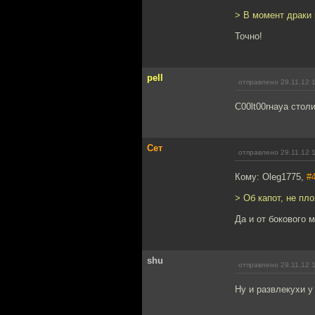
> В момент драки 
Точно!
pell
отправлено 29.11.12 
C00lt00rнаya столи
Сет
отправлено 29.11.12 
Кому: Oleg1775,
#
> Об капот, не пл
Да и от бокового 
shu
отправлено 29.11.12 
Ну и развлекухи у