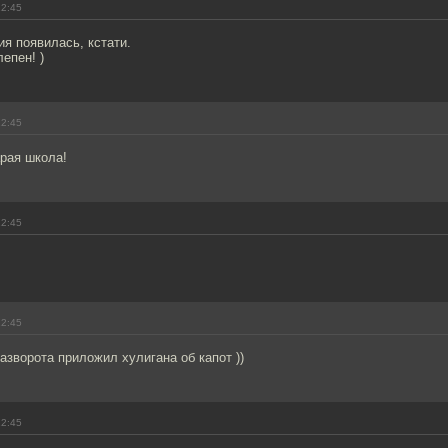
12:45
я появилась, кстати.
епен! )
12:45
арая школа!
12:45
12:45
азворота приложил хулигана об капот ))
12:45