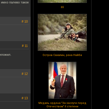
е имхо палево такое
65
# 10
# 11
риложил.
Остров Сахалин, река Найба
# 12
# 13
Медаль ордена "За заслуги перед
Отечеством" II степени