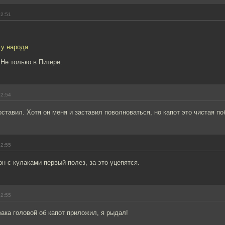
12:51
 у народа
 Не только в Питере.
12:54
оставил. Хотя он меня и заставил поволноваться, но капот это чистая по
12:55
он с кулаками первый полез, за это уцепятся.
12:55
вака головой об капот приложил, я рыдал!