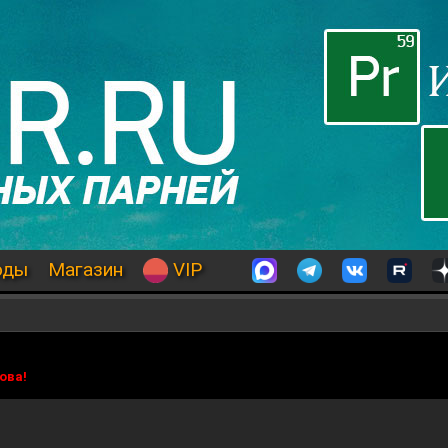
оды
Магазин
VIP
ова!