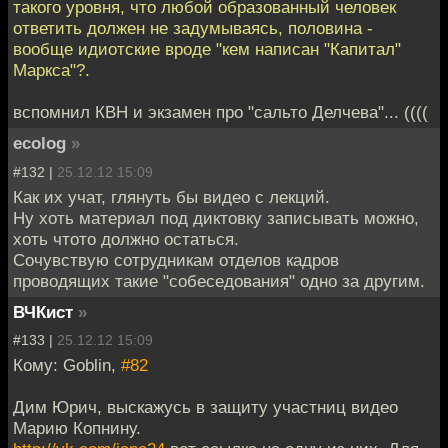
такого уровня, что любой образованный человек
ответить должен не задумываясь, половина -
вообще идиотские вроде "кем написан "Капитал"
Маркса"?.
вспомнил КВН и экзамен про "сальто Делчева"... ((((
ecolog
»
#132 |
25.12.12 15:09
Как их учат, глянуть бы видео с лекций.
Ну хоть материал под диктовку записывать можно,
хоть чтото должно остаться.
Сочувствую сотрудникам отделов кадров
проводящих такие "собеседования" одно за другим.
ВЧКист
»
#133 |
25.12.12 15:09
Кому: Goblin,
#82
Дим Юрич, выскажусь в защиту участниц видео
Марию Копнину.