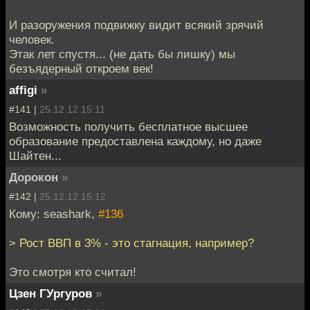
И разоружения подвижку видит всякий зрячий
человек.
Этак лет спустя... (не дать бы лишку) мы
безъядерный откроем век!
affigi
»
#141 |
25.12.12 15:11
Возможность получить бесплатное высшее
образование предоставлена каждому, но даже
Шайтен...
Дорокон
»
#142 |
25.12.12 15:12
Кому: seashark,
#136
> Рост ВВП в 3% - это стагнация, например?
Это смотря кто считал!
Цзен ГУргуров
»