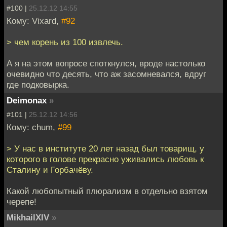
#100 |
25.12.12 14:55
Кому: Vixard,
#92
> чем корень из 100 извлечь.
А я на этом вопросе споткнулся, вроде настолько
очевидно что десять, что аж засомневался, вдруг
где подковырка.
Deimonax
»
#101 |
25.12.12 14:56
Кому: chum,
#99
> У нас в институте 20 лет назад был товарищ, у
которого в голове прекрасно уживались любовь к
Сталину и Горбачёву.
Какой любопытный плюрализм в отдельно взятом
черепе!
MikhailXIV
»