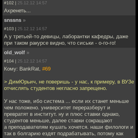
#102 |
25.12.12 14:57
Ахренеть...
snssns
»
#103 |
25.12.12 14:57
А у третьей-то девицы, лаборантки кафедры, даже
при таком ракурсе видно, что сиськи - о-го-го!
old_wolf
»
#104 |
25.12.12 14:57
Кому: BankRat,
#69
> ДимЮрьич, не поверишь - у нас, к примеру, в ВУЗе
отчислять студентов негласно запрещено.
У нас тоже, ибо система ... если их станет меньше
чем положено. университет переразберут и
превратят в институт. ну и плюс ставки однако,
студентов меньше, далее ставки сокращают
а преподавателям кушать хочется. наши филологи и
так в болгарию ездят подрабатывать, потому как