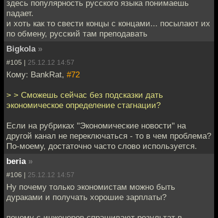
здесь популярность русского языка понимаешь
падает.
и хоть как то свести концы с концами... посылают их
по обмену, русский там преподавать
Bigkola
»
#105 |
25.12.12 14:57
Кому: BankRat,
#72
> > Сможешь сейчас без подсказки дать
экономическое определение стагнации?
Если на рубриках "Экономические новости" на
другой канал не переключаться - то в чем проблема?
По-моему, достаточно часто слово используется.
beria
»
#106 |
25.12.12 14:57
Ну почему только экономистам можно быть
дураками и получать хорошие зарплаты?
почему с инженеров спрашивают результат в