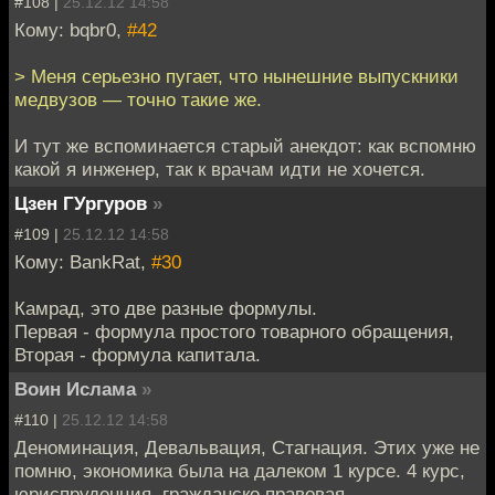
#108 |
25.12.12 14:58
Кому: bqbr0,
#42
> Меня серьезно пугает, что нынешние выпускники
медвузов — точно такие же.
И тут же вспоминается старый анекдот: как вспомню
какой я инженер, так к врачам идти не хочется.
Цзен ГУргуров
»
#109 |
25.12.12 14:58
Кому: BankRat,
#30
Камрад, это две разные формулы.
Первая - формула простого товарного обращения,
Вторая - формула капитала.
Воин Ислама
»
#110 |
25.12.12 14:58
Деноминация, Девальвация, Стагнация. Этих уже не
помню, экономика была на далеком 1 курсе. 4 курс,
юриспруденция, гражданско правовая