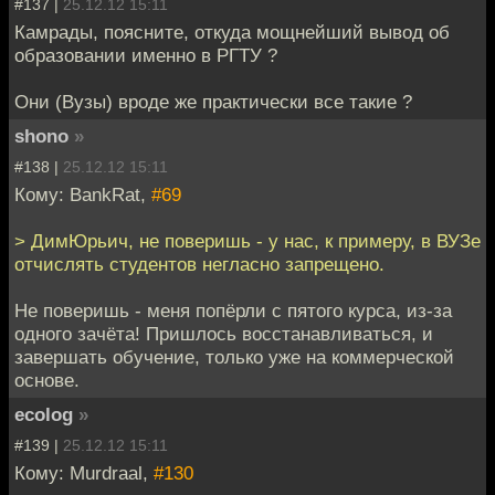
#137 |
25.12.12 15:11
Камрады, поясните, откуда мощнейший вывод об
образовании именно в РГТУ ?
Они (Вузы) вроде же практически все такие ?
shono
»
#138 |
25.12.12 15:11
Кому: BankRat,
#69
> ДимЮрьич, не поверишь - у нас, к примеру, в ВУЗе
отчислять студентов негласно запрещено.
Не поверишь - меня попёрли с пятого курса, из-за
одного зачёта! Пришлось восстанавливаться, и
завершать обучение, только уже на коммерческой
основе.
ecolog
»
#139 |
25.12.12 15:11
Кому: Murdraal,
#130