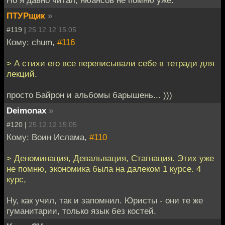
ПТУРщик
»
#119 |
25.12.12 15:05
Кому: chum,
#116
> А стихи его все переписывали себе в тетради для
лекций.
просто Байрон и альбомы барышень... )))
Deimonax
»
#120 |
25.12.12 15:05
Кому: Воин Ислама,
#110
> Деноминация, Девальвация, Стагнация. Этих уже
не помню, экономика была на далеком 1 курсе. 4
курс,
Ну, как учил, так и запомнил. Юристы - они те же
гуманитарии, только язык без костей.