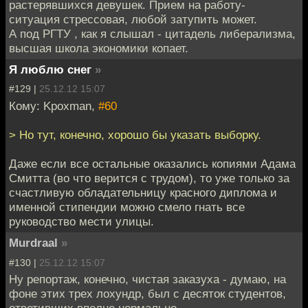
растерявшихся девушек. Прием на работу-
ситуация стрессовая, любой затупить может.
А под РГТУ , как я слышал - цитадель либерализма,
высшая школа экономики копает.
Я люблю снег
»
#129 |
25.12.12 15:07
Кому: Kpoxman,
#60
> Но тут, конечно, хорошо бы указать выборку.
Даже если все остальные оказались копиями Адама
Смитта (во что верится с трудом), то уже только за
счастливую обладательницу красного диплома и
именной стипендии можно смело гнать все
руководство мести улицы.
Murdraal
»
#130 |
25.12.12 15:07
Ну репортаж, конечно, чистая заказуха - думаю, на
фоне этих трех лохундр, был с десяток студентов,