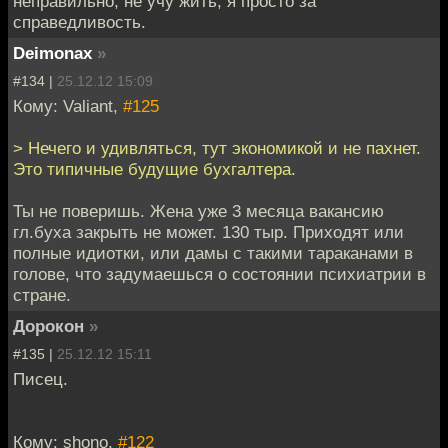
неправильно, не учу жить, я просто за
справедливость.
Deimonax
»
#134 |
25.12.12 15:09
Кому: Valiant,
#125
> Нечего и удивляться, тут экономикой и не пахнет.
Это типичные будущие бухгалтера.
Ты не поверишь. Жена уже 3 месяца вакансию
гл.буха закрыть не может. 130 тыр. Приходят или
полные идиотки, или дамы с такими тараканами в
голове, что задумаешься о состоянии психиатрии в
стране.
Дорокон
»
#135 |
25.12.12 15:11
Писец.
Кому: shono,
#122