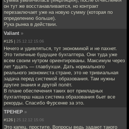
сумма увеличилась (инфляция), после отчисления
он тут же восстанавливается, но контракт
перезаключает уже на новую сумму (которая по
определению больше).
Рука рынка в действии.
Valiant
»
#125 |
25.12.12 15:06
Нечего и удивляться, тут экономикой и не пахнет.
Это типичные будущие бухгалтера. Они туда уже
всем своим нутром ориентированы. Максимум через
лет *дцать — главбухши. Дать нормального
реального экономиста стране, это не тривиальная
задача перед системой образования. Там нужны
другие знания и другой полёт.
В плане обеспечения таких вот прикладных
бухгалтерш наша система образования бьет все
рекорды. Спасибо Фурсенке за это.
TPEHEP
»
#126 |
25.12.12 15:06
Это капец, простите. Вопросы ведь задают такого