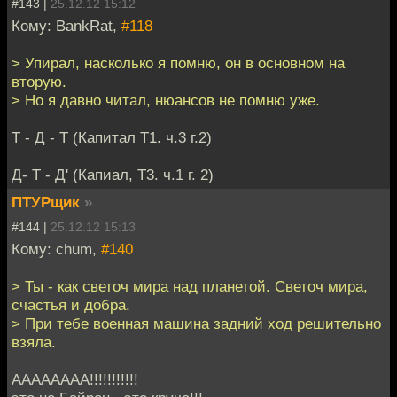
#143 |
25.12.12 15:12
Кому: BankRat,
#118
> Упирал, насколько я помню, он в основном на
вторую.
> Но я давно читал, нюансов не помню уже.
Т - Д - Т (Капитал Т1. ч.3 г.2)
Д- Т - Д' (Капиал, Т3. ч.1 г. 2)
ПТУРщик
»
#144 |
25.12.12 15:13
Кому: chum,
#140
> Ты - как светоч мира над планетой. Светоч мира,
счастья и добра.
> При тебе военная машина задний ход решительно
взяла.
АААААААА!!!!!!!!!!!