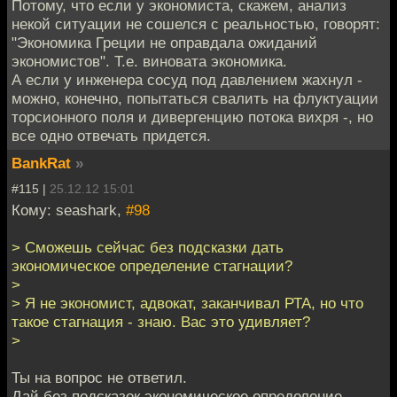
Потому, что если у экономиста, скажем, анализ
некой ситуации не сошелся с реальностью, говорят:
"Экономика Греции не оправдала ожиданий
экономистов". Т.е. виновата экономика.
А если у инженера сосуд под давлением жахнул -
можно, конечно, попытаться свалить на флуктуации
торсионного поля и дивергенцию потока вихря -, но
все одно отвечать придется.
BankRat
»
#115 |
25.12.12 15:01
Кому: seashark,
#98
> Сможешь сейчас без подсказки дать
экономическое определение стагнации?
>
> Я не экономист, адвокат, заканчивал РТА, но что
такое стагнация - знаю. Вас это удивляет?
>
Ты на вопрос не ответил.
Дай без подсказок экономическое определение