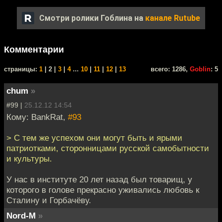
Смотри ролики Гоблина на
канале Rutube
Комментарии
cтраницы:
1
| 2 |
3
|
4
...
10
|
11
|
12
|
13
всего: 1286,
Goblin
: 5
chum
»
#99 |
25.12.12 14:54
Кому: BankRat,
#93
> С тем же успехом они могут быть и ярыми
патриотками, сторонницами русской самобытности
и культуры.
У нас в институте 20 лет назад был товарищ, у
которого в голове прекрасно уживались любовь к
Сталину и Горбачёву.
Nord-M
»