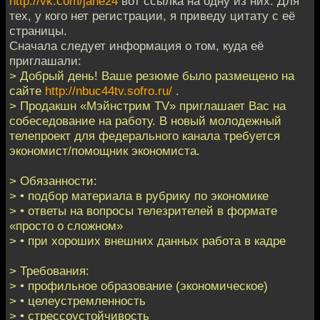
http://vk.com/jane24
вот ссылка на одну из них. Для
тех, у кого нет регистрации, я приведу цитату с её
страницы.
Сначала следует информация о том, куда её
приглашали:
> Добрый день! Ваше резюме было размещено на
сайте
http://nbuc44tv.sofro.ru/
.
> Продакшн «Мэйнстрим TV» приглашает Вас на
собеседование на работу. В новый молодежный
телепроект для федерального канала требуется
экономист/помощник экономиста.
> Обязанности:
> • подбор материала в рубрику по экономике
> • ответы на вопросы телезрителей в формате
«просто о сложном»
> • при хороших внешних данных работа в кадре
> Требования:
> • профильное образование (экономическое)
> • целеустремленность
> • стрессоустойчивость