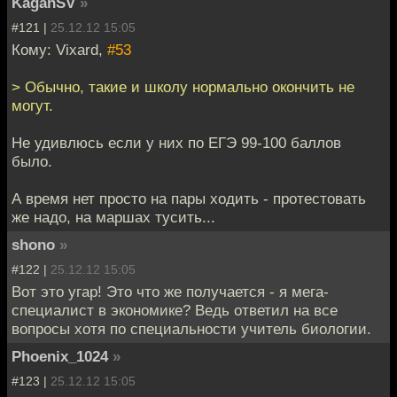
KaganSV
»
#121 |
25.12.12 15:05
Кому: Vixard,
#53
> Обычно, такие и школу нормально окончить не
могут.
Не удивлюсь если у них по ЕГЭ 99-100 баллов
было.
А время нет просто на пары ходить - протестовать
же надо, на маршах тусить...
shono
»
#122 |
25.12.12 15:05
Вот это угар! Это что же получается - я мега-
специалист в экономике? Ведь ответил на все
вопросы хотя по специальности учитель биологии.
Phoenix_1024
»
#123 |
25.12.12 15:05