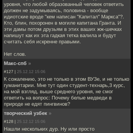
уровня, что любой образованный человек ответить
должен не задумываясь, половина - вообще
идиотские вроде "кем написан "Капитал" Маркса"?.
Кто, блин, похоронен в могиле капитана Гранта. И
эти дамы потом друзьям в этих ваших жж-шечках
напишут как их эта гадкая тетка валила и будут
считать себя искренне правыми.
Нет слов.
Макс-спб
»
#127 |
25.12.12 15:06
К сожалению, это не только в этом ВУЗе, и не только
гуманитарии. Мне тут один студент-технарь,3 курс,
на мой взгляд, выше среднего уровня, не смог
ответить на вопрос: Почему белые медведи в
природе не едят пингвинов?
творческий узбек
»
#128 |
25.12.12 15:06
Нашли нескольких дур. Ну или просто