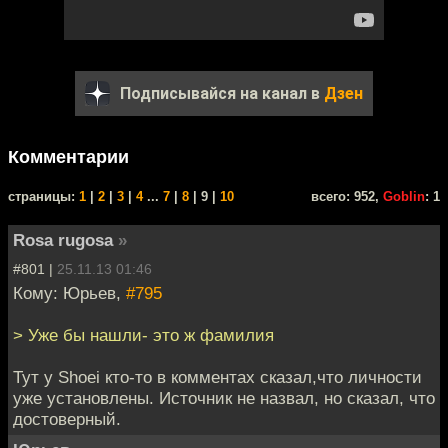
Подписывайся на канал в
Дзен
Комментарии
cтраницы:
1
|
2
|
3
|
4
...
7
|
8
| 9 |
10
всего: 952,
Goblin
: 1
Rosa rugosa
»
#801 |
25.11.13 01:46
Кому: Юрьев,
#795
> Уже бы нашли- это ж фамилия
Тут у Shoei кто-то в комментах сказал,что личности
уже установлены. Источник не назвал, но сказал, что
достоверный.