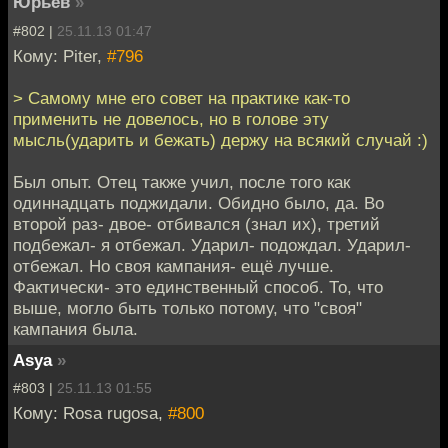
Юрьев
»
#802 |
25.11.13 01:47
Кому: Piter,
#796
> Самому мне его совет на практике как-то
применить не довелось, но в голове эту
мысль(ударить и бежать) держу на всякий случай :)
Был опыт. Отец также учил, после того как
одиннадцать поджидали. Обидно было, да. Во
второй раз- двое- отбивался (знал их), третий
подбежал- я отбежал. Ударил- подождал. Ударил-
отбежал. Но своя кампания- ещё лучше.
Фактически- это единственный способ. То, что
выше, могло быть только потому, что "своя"
кампания была.
Asya
»
#803 |
25.11.13 01:55
Кому: Rosa rugosa,
#800