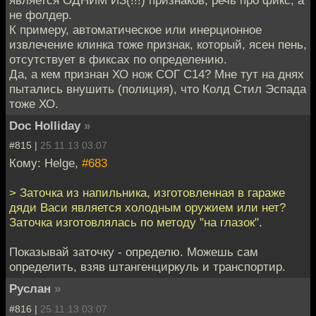
является ОДНИМ ИЗ(!!!) признаков, речь про фикс, а
не фолдер.
К примеру, автоматическое или инерционное
извлечение клинка тоже признак, который, ясен пень,
отсутствует в фиксах по определению.
Да, а кем признан ХО нож СОГ С14? Мне тут на днях
пытались внушить (полиция), что Колд Стил Эспада
тоже ХО.
Doc Holliday
»
#815 |
25.11.13 03:07
Кому: Helge,
#683
> Заточка из напильника, изготовленная в гараже
дяди Васи является холодным оружием или нет?
Заточка изготовлялась по методу "на глазок".
Показывай заточку - определю. Можешь сам
определить, взяв штангенциркуль и транспортир.
Руслан
»
#816 |
25.11.13 03:07