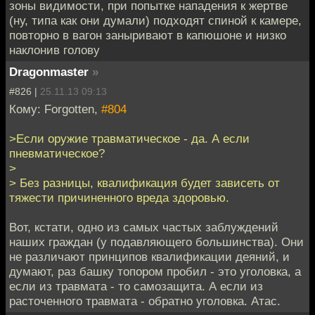
зоны видимости, при попытке нападения к жертве
(ну, типа как они думали) подходят спиной к камере,
повторно в вагон заныривают в капюшоне и низко
наклонив голову
Dragonmaster
»
#826 |
25.11.13 09:13
Кому: Forgotten,
#804
>Если оружие травматическое - да. А если
пневматическое?
>
> Без разницы, квалификация будет зависеть от
тяжести причиненного вреда здоровью.
Вот, кстати, одно из самых частых заблуждений
наших граждан (у подавляющего большинства). Они
не различают принципов квалификации деяний, и
думают, раз башку топором пробил - это уголовка, а
если из травмата - то самозащита. А если из
расточенного травмата - обратно уголовка. Атас.