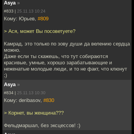
Asya
»
#833 |
25.11.13 10:24
Кому: Юрьев,
#809
> Ася, может Вы посоветуете?
Камрад, это только по зову души да велению сердца
можно.
Даже если ты скажешь, что тут собираются
красивые, умные, хорошо зарабатывающие и
неженатые молодые люди, и то не факт, что клюнут
;)
Asya
»
#834 |
25.11.13 10:30
Кому: deribasov,
#830
> Корнет, вы женщина???
Фельдмаршал, без эксцессов! :)