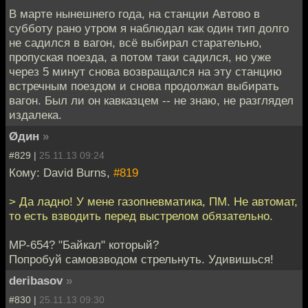
В марте нынешнего года, на станции Автово в
субботу рано утром я наблюдал как один тип долго
не садился в вагон, всё выбирал старательно,
пропуская поезда, а потом таки садился, но уже
через 5 минут снова возвращался на эту станцию
встречным поездом и снова продолжал выбирать
вагон. Был ли он кавказцем -- не знаю, не разглядел
издалека.
Øдин
»
#829 |
25.11.13 09:24
Кому: David Burns,
#819
> Да ладно! У мене газопневматика, ПМ. Не автомат,
то есть взводить перед выстрелом обязательно.
MP-654? "Байкал" который?
Попробуй самовзводом стрельнуть. Удивишься!
deribasov
»
#830 |
25.11.13 09:30