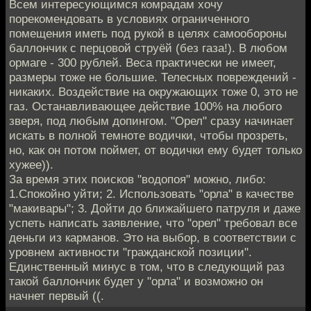
Всем интересующимся комрадам хочу
порекомендовать в условиях ограниченного
помещения иметь под рукой в целях самообороны
баллончик с перцовой струёй (без газа!). В любом
ормаге - 300 рублей. Веса практически не имеет,
размеры тоже не большие. Телесных повреждений -
никаких. Воздействие на окружающих тоже 0, это не
газ. Останавливающее действие 100% на любого
зверя, под любым допингом. "Орел" сразу начинает
искать в полной темноте водички, чтобы прозреть,
но, как он потом поймет, от водички ему будет только
хужее)).
За время этих поисков "водопоя" можно, либо:
1.Спокойно уйти; 2. Использовать "орла" в качестве
"макивары"; 3. Дойти до ближайшего патруля и даже
успеть написать заявление, что "орел" требовал все
деньги из карманов. Это на выбор, в соответствии с
уровнем активности "гражданской позиции".
Единственный минус в том, что в следующий раз
такой баллончик будет у "орла" и возможно он
начнет первый ((.