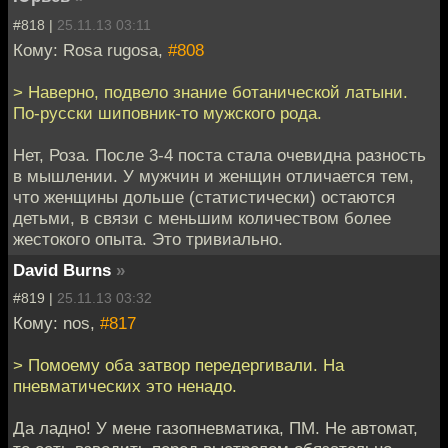
#818 |
25.11.13 03:11
Кому: Rosa rugosa,
#808
> Наверно, подвело знание ботанической латыни.
По-русски шиповник-то мужского рода.
Нет, Роза. После 3-4 поста стала очевидна разность
в мышлении. У мужчин и женщин отличается тем,
что женщины дольше (статистически) остаются
детьми, в связи с меньшим количеством более
жестокого опыта. Это тривиально.
David Burns
»
#819 |
25.11.13 03:32
Кому: nos,
#817
> Помоему оба затвор передергивали. На
пневматических это ненадо.
Да ладно! У мене газопневматика, ПМ. Не автомат,