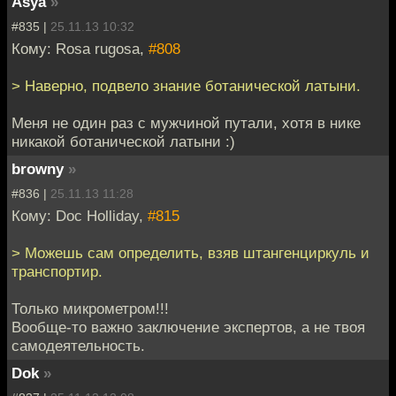
Asya
»
#835 |
25.11.13 10:32
Кому: Rosa rugosa,
#808
> Наверно, подвело знание ботанической латыни.
Меня не один раз с мужчиной путали, хотя в нике
никакой ботанической латыни :)
browny
»
#836 |
25.11.13 11:28
Кому: Doc Holliday,
#815
> Можешь сам определить, взяв штангенциркуль и
транспортир.
Только микрометром!!!
Вообще-то важно заключение экспертов, а не твоя
самодеятельность.
Dok
»