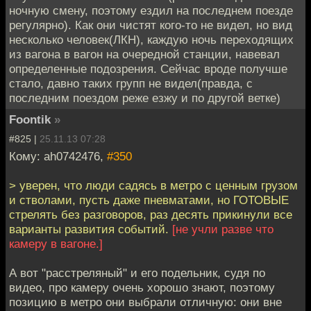
ночную смену, поэтому ездил на последнем поезде
регулярно). Как они чистят кого-то не видел, но вид
несколько человек(ЛКН), каждую ночь переходящих
из вагона в вагон на очередной станции, навевал
определенные подозрения. Сейчас вроде получше
стало, давно таких групп не видел(правда, с
последним поездом реже езжу и по другой ветке)
Foontik
»
#825 |
25.11.13 07:28
Кому: ah0742476,
#350
> уверен, что люди садясь в метро с ценным грузом
и стволами, пусть даже пневматами, но ГОТОВЫЕ
стрелять без разговоров, раз десять прикинули все
варианты развития событий.
[не учли разве что
камеру в вагоне.]
А вот "расстреляный" и его подельник, судя по
видео, про камеру очень хорошо знают, поэтому
позицию в метро они выбрали отличную: они вне