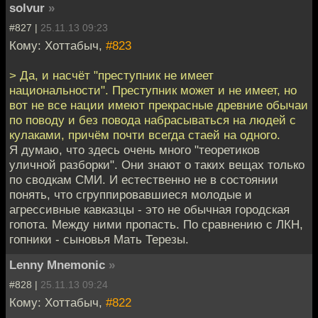
solvur
»
#827 |
25.11.13 09:23
Кому: Хоттабыч,
#823
> Да, и насчёт "преступник не имеет
национальности". Преступник может и не имеет, но
вот не все нации имеют прекрасные древние обычаи
по поводу и без повода набрасываться на людей с
кулаками, причём почти всегда стаей на одного.
Я думаю, что здесь очень много "теоретиков
уличной разборки". Они знают о таких вещах только
по сводкам СМИ. И естественно не в состоянии
понять, что сгруппировавшиеся молодые и
агрессивные кавказцы - это не обычная городская
гопота. Между ними пропасть. По сравнению с ЛКН,
гопники - сыновья Мать Терезы.
Lenny Mnemonic
»
#828 |
25.11.13 09:24
Кому: Хоттабыч,
#822