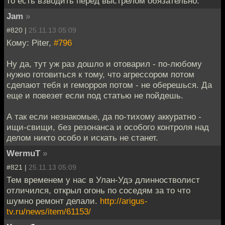
то есть взводить перед выстрелом обязательно.
Jam
»
#820 |
25.11.13 05:09
Кому: Piter,
#796
Ну да, тут уж раз дошло и отоварил - по-любому
нужно готовиться к тому, что агрессором потом
сделают тебя и геморроя потом - не оберешься. Да
еще и повезет если под статью не пойдешь.
А так если незнакомые, да по-тихому аккуратно -
ищи-свищи, без резонанса и особого контроля над
делом никто особо и искать не станет.
WermuT
»
#821 |
25.11.13 05:09
Тем временем у нас в Улан-Удэ длинностволист
отличился, открыл огонь по соседям за то что
шумно ремонт делали.
http://arigus-
tv.ru/news/item/61153/