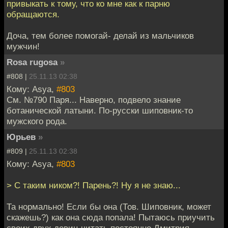
привыкать к тому, что ко мне как к парню
обращаются.
Доча, тем более помогай- делай из мальчиков
мужчин!
Rosa rugosa
»
#808 |
25.11.13 02:38
Кому: Asya,
#803
См. №790 Паря... Наверно, подвело знание
ботанической латыни. По-русски шиповник-то
мужского рода.
Юрьев
»
#809 |
25.11.13 02:38
Кому: Asya,
#803
> С таким ником?! Парень?! Ну я не знаю...
Та нормально! Если бы она (Тов. Шиповник, может
скажешь?) как она сюда попала! Пытаюсь приучить
своих двух девиц читать постоянно Дмитрия