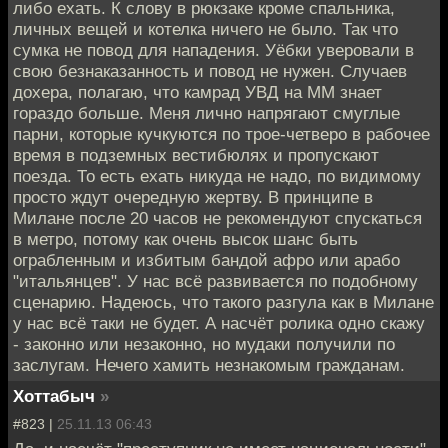
либо ехать. К слову в рюкзаке кроме спальника,
личных вещей и котелка ничего не было. Так что
сумка не повод для нападения. Уёбки уверовали в
свою безнаказанность и повод не нужен. Случаев
дохера, полагаю, что камрад УВД на ММ знает
гораздо больше. Меня лично напрягают смуглые
парни, которые кучкуются по трое-четверо в рабочее
время в подземных вестибюлях и пропускают
поезда. То есть ехать никуда не надо, по видимому
просто ждут очередную жертву. В принципе в
Милане после 20 часов не рекомендуют спускаться
в метро, потому как очень высок шанс быть
ограбленным и избитым бандой афро или арабо
"итальянцев". У нас всё развивается по подобному
сценарию. Надеюсь, что такого разгула как в Милане
у нас всё таки не будет. А насчёт ролика одно скажу
- законно или незаконно, но мудаки получили по
заслугам. Нечего хамить незнакомым гражданам.
Хоттабыч
»
#823 |
25.11.13 06:43