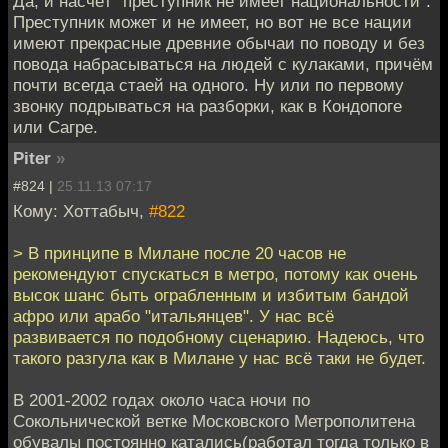
Да, и насчёт "преступник не имеет национальности".
Преступник может и не имеет, но вот не все нации
имеют прекрасные древние обычаи по поводу и без
повода набрасываться на людей с кулаками, причём
почти всегда стаей на одного. Ну или по первому
звонку подрываться на разборки, как в Кондопоге
или Сагре.
Piter
»
#824 |
25.11.13 07:17
Кому: Хоттабыч,
#822
> В принципе в Милане после 20 часов не
рекомендуют спускаться в метро, потому как очень
высок шанс быть ограбленным и избитым бандой
афро или арабо "итальянцев". У нас всё
развивается по подобному сценарию. Надеюсь, что
такого разгула как в Милане у нас всё таки не будет.
В 2001-2002 годах около часа ночи по
Сокольнической ветке Московского Метрополитена
обувалы постоянно катались(работал тогда только в