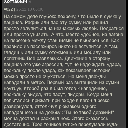
Хоттабыч
»
#822 |
25.11.13 06:30
На самом деле глубоко похрену, что было в сумке у
пацанов. Рафик или пас эту сумку или решил
просто залупиться на незнакомых людей. Подраться
или просто унизить. А что, место удобное, из вагона
на перегоне между станциями не выберешься. Как
правило из пассажиров никто не вступится. А там,
глядишь или сумку отожмёшь или мобилу или
лопатник. Всё развлекуха. Движение в сторону
пацанов это уже агрессия, тут не надо ждать удара,
поскольку после удара, как показывает история
можно просто не очухаться. На меня дважды
нападали в метро. Первый раз вытащили из сумки
ноутбук, второй раз я был готов к нападению,
поскольку видел, что пасут, пидоры. Когда меня
попытались прижать при входе в вагон я резко
развернулся, оттолкнул рюкзаком одного
нападавшего и на доёбку :"Ты чо такой дерзкий!"
молча достал и раскрыл нож. Этого оказалось
достаточно. Трое точиков тут же передумали куда-