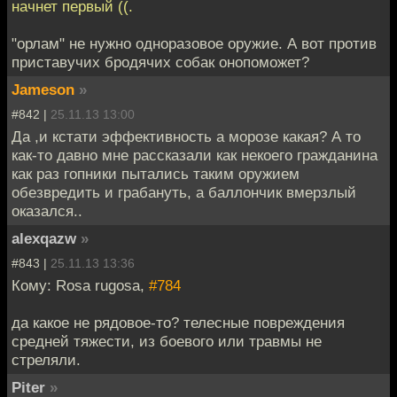
начнет первый ((.
"орлам" не нужно одноразовое оружие. А вот против
приставучих бродячих собак онопоможет?
Jameson
»
#842 |
25.11.13 13:00
Да ,и кстати эффективность а морозе какая? А то
как-то давно мне рассказали как некоего гражданина
как раз гопники пытались таким оружием
обезвредить и грабануть, а баллончик вмерзлый
оказался..
alexqazw
»
#843 |
25.11.13 13:36
Кому: Rosa rugosa,
#784
да какое не рядовое-то? телесные повреждения
средней тяжести, из боевого или травмы не
стреляли.
Piter
»