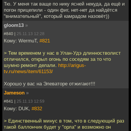
Тю. У меня так ваще по нику ясней некуда, да ещё и
погон прицепили - один фиг, нет-нет да найдётся
"внимательный", который камрадом назовёт))
gloom13
»
#840 |
25.11.13 12:28
Кому: WermuT,
#821
> Тем временем у нас в Улан-Удэ длинностволист
отличился, открыл огонь по соседям за то что
шумно ремонт делали.
http://arigus-
tv.ru/news/item/61153/
Хорошо у вас на Элеваторе отжигают!!!
Jameson
»
#841 |
25.11.13 12:59
Кому: DUK,
#832
> Единственный минус в том, что в следующий раз
такой баллончик будет у "орла" и возможно он