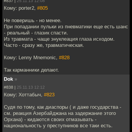
#837 |
25.11.13 12:08
Кому: porter2,
#805
Не поверишь - но менее.
При попадании пульки из пневматики еще есть шанс
- реальный - глазик спасти.
Из травмата - чаще энуклеация глаза исходом.
Часто - сразу же, травматическая.
Кому: Lenny Mnemonic,
#828
Так карманники делают.
Dok
»
#838 |
25.11.13 12:12
Кому: Хоттабыч,
#823
Судя по тому, как диаспоры ( и даже государства -
см. реакция Азербайджана на задержание этого
Орхана) - кидаются своих отмазывать -
национальность у преступников все таки есть.