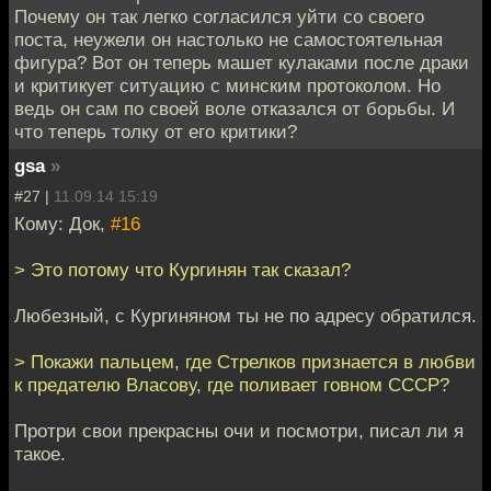
Почему он так легко согласился уйти со своего
поста, неужели он настолько не самостоятельная
фигура? Вот он теперь машет кулаками после драки
и критикует ситуацию с минским протоколом. Но
ведь он сам по своей воле отказался от борьбы. И
что теперь толку от его критики?
gsa
»
#27 |
11.09.14 15:19
Кому: Док,
#16
> Это потому что Кургинян так сказал?
Любезный, с Кургиняном ты не по адресу обратился.
> Покажи пальцем, где Стрелков признается в любви
к предателю Власову, где поливает говном СССР?
Протри свои прекрасны очи и посмотри, писал ли я
такое.