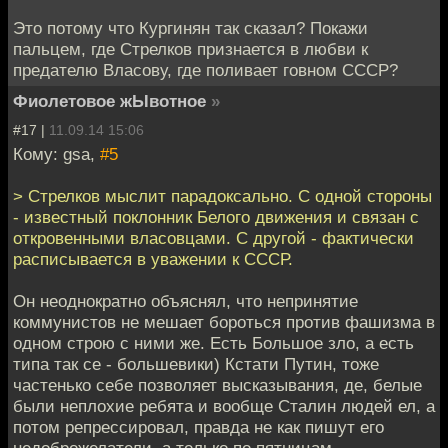
Это потому что Кургинян так сказал? Покажи
пальцем, где Стрелков признается в любви к
предателю Власову, где поливает говном СССР?
Фиолетовое жЫвотное
»
#17 |
11.09.14 15:06
Кому: gsa,
#5
> Стрелков мыслит парадоксально. С одной стороны
- известный поклонник Белого движения и связан с
откровенными власовцами. С другой - фактически
расписывается в уважении к СССР.
Он неоднократно объяснял, что непринятие
коммунистов не мешает бороться против фашизма в
одном строю с ними же. Есть Большое зло, а есть
типа так се - большевики) Кстати Путин, тоже
частенько себе позволяет высказывания, де, белые
были неплохие ребята и вообще Сталин людей ел, а
потом репрессировал, правда не как пишут его