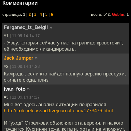
Комментарии
cтраницы: 1 |
2
|
3
|
4
|
5
|
6
всего: 542,
Goblin
: 1
Ferganec_iz_Belgii
»
#1 |
11.09.14 14:17
- Язву, которая сейчас у нас на границе кровоточит,
её необходимо ликвидировать.
Jack Jumper
»
#2 |
11.09.14 14:23
Камрады, если кто найдет полную версию прессухи,
скиньте сюда, плиз
ivan_foto
»
#3 |
11.09.14 14:27
Мне вот здесь анализ ситуации понравился
http://colonelcassad.livejournal.com/1773476.html
И "уход" Стрелкова объясняет эта версия, и на кого
трудится Кургинян тоже, кстати, хоть и не упомянут.