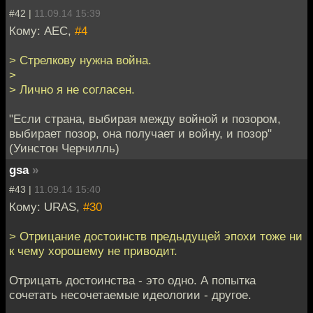
#42 |
11.09.14 15:39
Кому: АЕС,
#4
> Стрелкову нужна война.
>
> Лично я не согласен.
"Если страна, выбирая между войной и позором,
выбирает позор, она получает и войну, и позор"
(Уинстон Черчилль)
gsa
»
#43 |
11.09.14 15:40
Кому: URAS,
#30
> Отрицание достоинств предыдущей эпохи тоже ни
к чему хорошему не приводит.
Отрицать достоинства - это одно. А попытка
сочетать несочетаемые идеологии - другое.