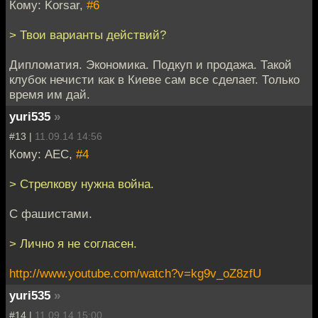
Кому: Korsar,
#6
> Твои варианты действий?
Дипломатия. Экономика. Подкуп и продажа. Такой
клубок нечисти как в Киеве сам все сделает. Только
время им дай.
yuri535
»
#13 |
11.09.14 14:56
Кому: АЕС,
#4
> Стрелкову нужна война.
C фашистами.
> Лично я не согласен.
http://www.youtube.com/watch?v=kg9v_oZ8zfU
yuri535
»
#14 |
11.09.14 15:00