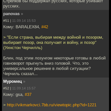
Стрелков бы поддержал русских, которые убивают
русских.
panovas
»
#51 |
11.09.14 15:53
Кому: BARALEX84,
#42
> "Если страна, выбирая между войной и позором,
выбирает позор, она получает и войну, и позор"
(Уинстон Черчилль)
Блин, под этим лозунгом некоторые готовы в любой
говноворот прыгнуть вниз головой. Что, это
универсальное решение в любой ситуации?
Черчиль сказал...
Муромец
»
#52 |
11.09.14 15:57
Кому: gsa,
#37
>
http://vikmarkovci.7bb.ru/viewtopic.php?id=1221