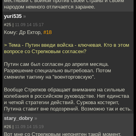
местными с войной против своей страны и своим
народом немного отличается заранее.
yuri535
»
#25 |
11.09.14 15:17
Кому: Др Ектор,
#18
> Тема - Путин введи войска - ключевая. Кто в этом
вопросе со Стрелковым согласен?
Путин сам был согласен до апреля месяца.
Разрешение специально вытребовал. Потом
сменили тактику на "военторговскую".
Вообще Стрелков обращает внимание на сильные
колебания в российском руководстве. Нет единства
и четкой стратегии действий. Суркова костерит,
Путина ставит вне подозрений. Возможно так и есть.
stary_dobry
»
#26 |
11.09.14 15:19
Вот мне со Стрелковым непонятен такой момент.