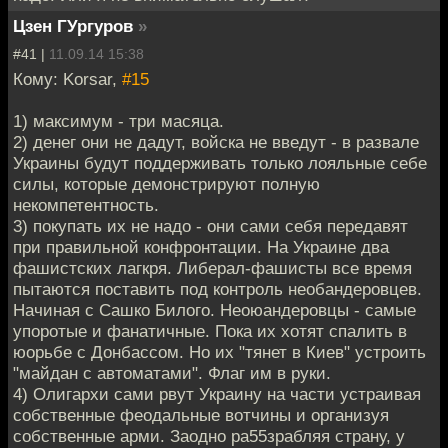
Цзен ГУргуров
»
#41 |
11.09.14 15:38
Кому: Korsar,
#15
1) максимум - три масяца.
2) денег они не дадут, войска не введут - в развале
Украины будут поддерживать только лояльные себе
силы, которые демонстрируют полную
некомпетентность.
3) покупать их не надо - они сами себя передавят
при правильной конфронтации. На Украине два
фашистских лагкря. Либерал-фашисты все время
пытаются поставить под контроль необандеровцев.
Начиная с Сашко Билого. Неоюандеровцы - самые
упоротые и фанатичные. Пока их хотят спалить в
юорьбе с Донбассом. Но их "тянет в Киев" устроить
"майдан с автоматами". Флаг им в руки.
4) Олигархи сами рвут Украину на части устраивая
собственные феодальные вотчины и организуя
собственные арми. Заодно ра55зрабляя страну, у