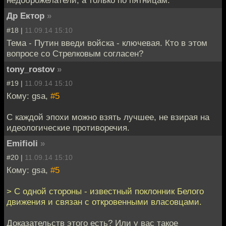
недоброжелатели, а только по пятницам.
Др Ектор
»
#18 |
11.09.14 15:10
Тема - Путин введи войска - ключевая. Кто в этом
вопросе со Стрелковым согласен?
tony_rostov
»
#19 |
11.09.14 15:10
Кому: gsa,
#5
С каждой эпохи можно взять лучшее, не взирая на
идеологические противоречия.
Emifioli
»
#20 |
11.09.14 15:10
Кому: gsa,
#5
> С одной стороны - известный поклонник Белого
движения и связан с откровенными власовцами.
Доказательств этого есть? Или у вас такое