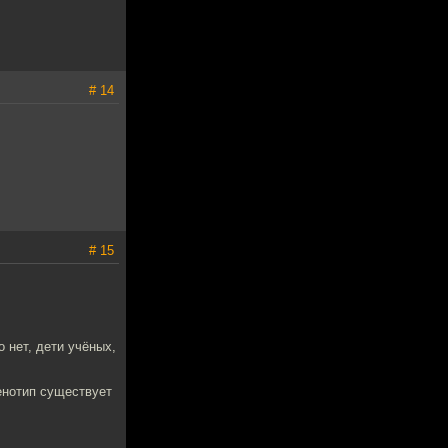
# 14
# 15
 нет, дети учёных,
енотип существует