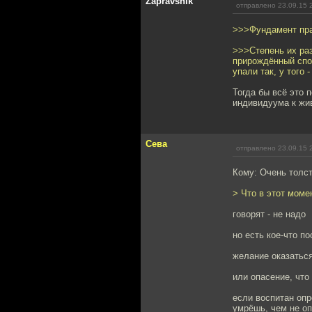
Zapravshik
отправлено 23.09.15 
>>>Фундамент пра
>>>Степень их раз
прирождённый спор
упали так, у того -
Тогда бы всё это 
индивидуума к жив
Сева
отправлено 23.09.15 
Кому: Очень толс
> Что в этот моме
говорят - не надо
но есть кое-что п
желание оказатьс
или опасение, что
если воспитан оп
умрёшь, чем не о