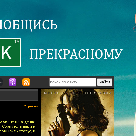
Стримы
ом числе поведение
. Сознательными и
повысить статус, и