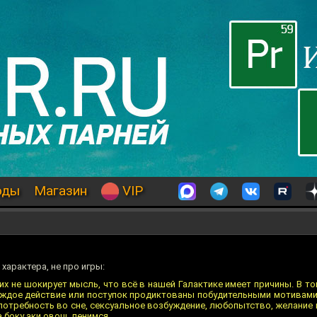
оды
Магазин
VIP
арактера, не про игры:
их не шокирует мысль, что всё в нашей Галактике имеет причины. В т
Каждое действие или поступок продиктованы побудительными мотивами
 потребность во сне, сексуальное возбуждение, любопытство, желание 
а боку аки овощ, ленимся.