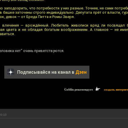
 заподозрить, что потребности у них разные. Точнее, не сами потребн
 башке заточены строго индивидуально. Депутата прёт от власти, гу
ок, девок — от Бреда Питта и Ромы Зверя.
о влечения — врождённый. Любитель живописи вряд ли посвящал 
чая цвета и не обладая богатым воображением. А главное — не име
авиться.
еловека нет" очень приветствуются.
Подписывайся на канал в
Дзен
Goblin рекомендует
создать интерне
20:10