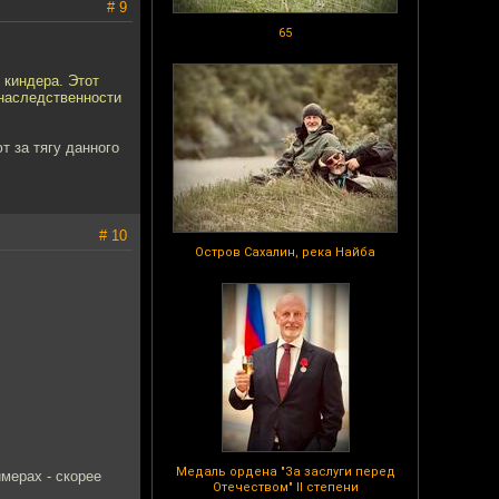
# 9
65
 киндера. Этот
и наследственности
т за тягу данного
# 10
Остров Сахалин, река Найба
Медаль ордена "За заслуги перед
мерах - скорее
Отечеством" II степени