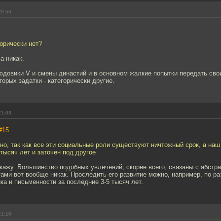
20:56
горически нет?
а никак.
юдовики V и смены династий и в основном жалкие попытки передать сво
торых задатки - категорически другие.
21:03
#15
но, так как все эти социальные роли существуют ничтожный срок, а наш
тысяч лет и заточен под другое
скажу. Большинство подобных увлечений, скорее всего, связаны с абст
тами вот вообще никак. Проследить его развитие можно, например, по р
ка и письменности за последние 3-5 тысяч лет.
21:10