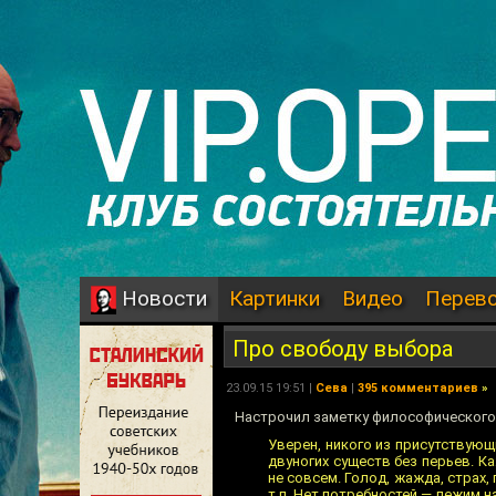
Картинки
Видео
Перев
Новости
Про свободу выбора
23.09.15 19:51 |
Сева
|
395 комментариев
»
Настрочил заметку философического х
Уверен, никого из присутствующ
двуногих существ без перьев. 
не совсем. Голод, жажда, страх,
т.п. Нет потребностей — лежим н