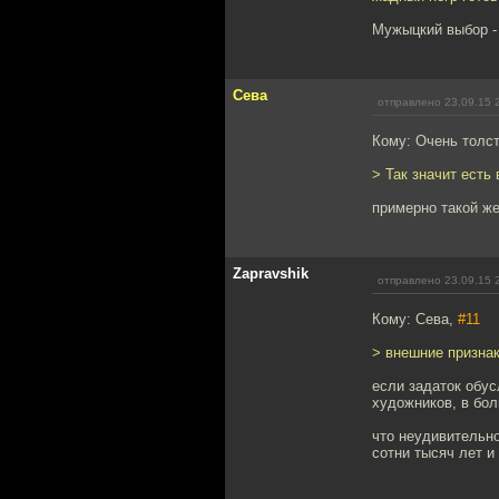
Мужыцкий выбор - 
Сева
отправлено 23.09.15 
Кому: Очень толс
> Так значит есть
примерно такой же
Zapravshik
отправлено 23.09.15 
Кому: Сева,
#11
> внешние признак
если задаток обус
художников, в бо
что неудивительно
сотни тысяч лет и