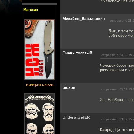
У человека нет инс
Магазин
Михайло_Васильевич
отправлено 23.0
Дык, в том то
себя своё же
Очень толстый
отправлено 23.09.15 
Человек берет про
размножения и и 
Империя ножей
biozon
отправлено 23.09.15 
Хы. Наоборот - ин
UnderStandER
отправлено 23.09.15 
Камрад Цитата опа