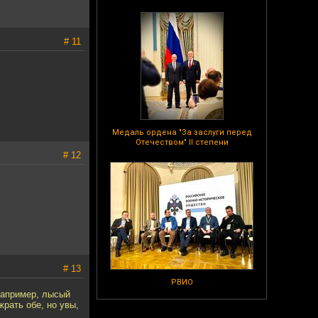
# 11
Медаль ордена "За заслуги перед
Отечеством" II степени
# 12
# 13
РВИО
Например, лысый
жрать обе, но увы,