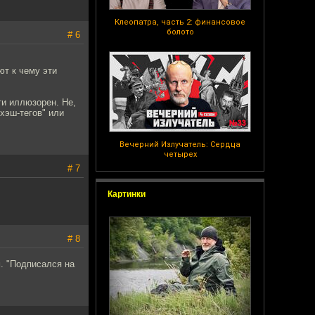
Клеопатра, часть 2: финансовое
болото
# 6
ют к чему эти
ти иллюзорен. Не,
хэш-тегов" или
Вечерний Излучатель: Сердца
четырех
# 7
Картинки
# 8
м. "Подписался на