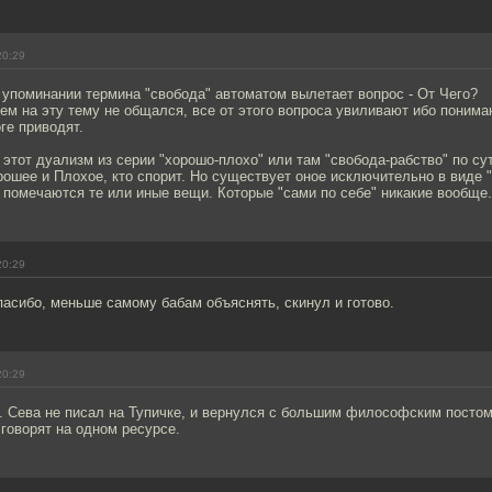
20:29
упоминании термина "свобода" автоматом вылетает вопрос - От Чего?
 кем на эту тему не общался, все от этого вопроса увиливают ибо понима
ге приводят.
 этот дуализм из серии "хорошо-плохо" или там "свобода-рабство" по су
рошее и Плохое, кто спорит. Но существует оное исключительно в виде "
помечаются те или иные вещи. Которые "сами по себе" никакие вообще.
20:29
пасибо, меньше самому бабам объяснять, скинул и готово.
20:29
в. Сева не писал на Тупичке, и вернулся с большим философским посто
 говорят на одном ресурсе.