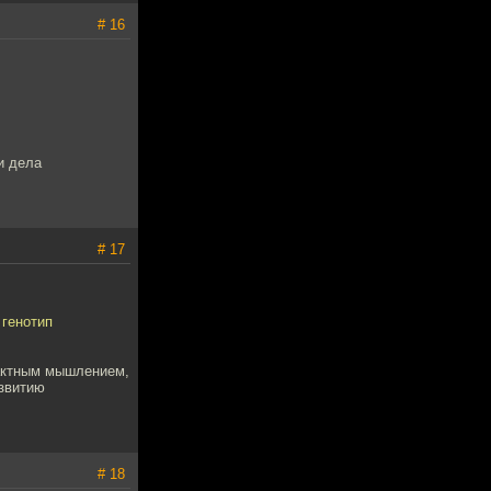
# 16
и дела
# 17
 генотип
рактным мышлением,
азвитию
# 18