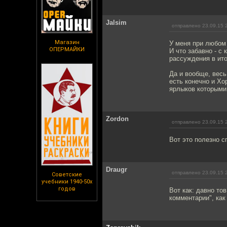
Jalsim
отправлено 23.09.15 
Магазин
У меня при любом 
ОПЕРМАЙКИ
И что забавно - с
рассуждения в ито
Да и вообще, весь
есть конечно и Хо
ярлыков которыми 
Zordon
отправлено 23.09.15 
Вот это полезно с
Draugr
отправлено 23.09.15 
Советские
учебники 1940-50х
годов
Вот как: давно то
комментарии", как