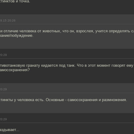
тинктов и точка.
9.15 20:26
 и отличие человека от животных, что он, взрослея, учится определять 
лание/побуждение.
20:29
тивотанковую гранату кидается под танк. Что в этот момент говорят ему
самосохранения?
20:29
стинкты у человека есть. Основные - самосохранения и размножения.
20:29
здывает...