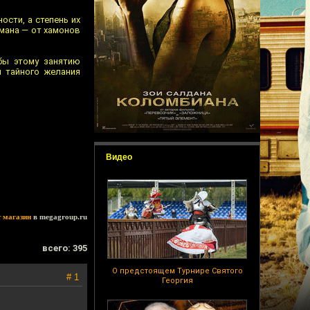
ости, а степень их
рмана — от хамонов
бы этому занятию
я тайного желания
Видео
т магазин
в megagroup.ru
всего: 395
О предстоящем Турнире Святого
# 1
Георгия