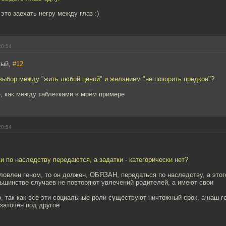
это заехать негру между глаз :)
20:54
тый,
#12
 выбор между "жить любой ценой" и желанием "не позорить предков"?
, как между таблетками в моём примере
20:54
и по наследству передаются, а задатки - категорически нет?
ловлен геном, то он должен, ОБЯЗАН, передаться по наследству, а этого
льшинстве случаев не повторяют увлечений родителей, а имеют свои
, так как все эти социальные роли существуют ничтожный срок, а наш г
 заточен под другое