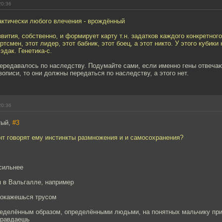
20:36
ктически любого влечения - врождённый
вития, собственно, и формирует карту т.н. задатков каждого конкретного
тсмен, этот лидер, этот бабник, этот боец, а этот никто. У этого кубик
 эдак. Генетика-с.
передавалось по наследству. Подумайте сами, если именно гены отвечаю
описи, то они должны передаться по наследству, а этого нет.
20:36
тый,
#3
нт говорят ему инстинкты размножения и и самосохранения?
осильнее
я в Вальгалле, например
 окажешься трусом
ределённым образом, определёнными людьми, на понятных мальчику при
правдаешь