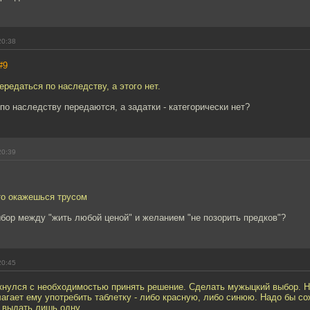
20:38
#9
ередаться по наследству, а этого нет.
по наследству передаются, а задатки - категорически нет?
20:39
то окажешься трусом
ыбор между "жить любой ценой" и желанием "не позорить предков"?
20:45
лкнулся с необходимостью принять решение. Сделать мужыцкий выбор. 
лагает ему употребить таблетку - либо красную, либо синюю. Надо бы со
 выдать лишь одну.