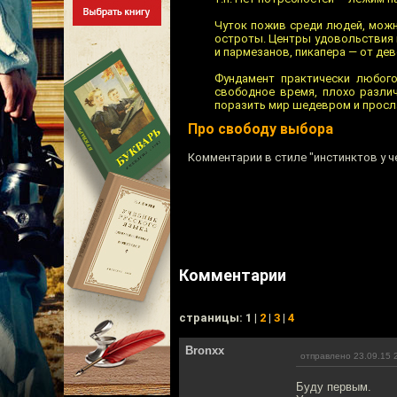
Чуток пожив среди людей, можно
остроты. Центры удовольствия в
и пармезанов, пикапера — от дев
Фундамент практически любог
свободное время, плохо разли
поразить мир шедевром и просл
Про свободу выбора
Комментарии в стиле "инстинктов у ч
Комментарии
cтраницы: 1 |
2
|
3
|
4
Bronxx
отправлено 23.09.15 
Буду первым.