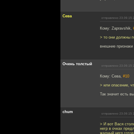
Сева
отправлено 23.09.15 
Кому: Zapravshik,
> то они должны п
внешние признаки 
Очень толстый
отправлено 23.09.15 
Кому: Сева,
#10
> или опасение, ч
Так значит есть в
chum
отправлено 23.09.15 
> И вот Вася сто
негр в очках пред
жадный негр готов