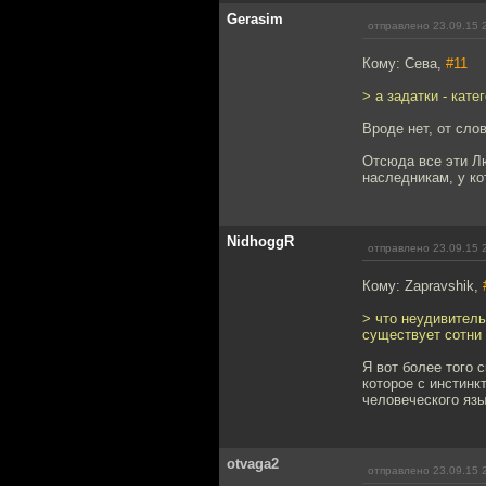
Gerasim
отправлено 23.09.15 
Кому: Сева,
#11
> а задатки - кате
Вроде нет, от слов
Отсюда все эти Л
наследникам, у ко
NidhoggR
отправлено 23.09.15 
Кому: Zapravshik,
> что неудивитель
существует сотни 
Я вот более того 
которое с инстинк
человеческого язы
otvaga2
отправлено 23.09.15 