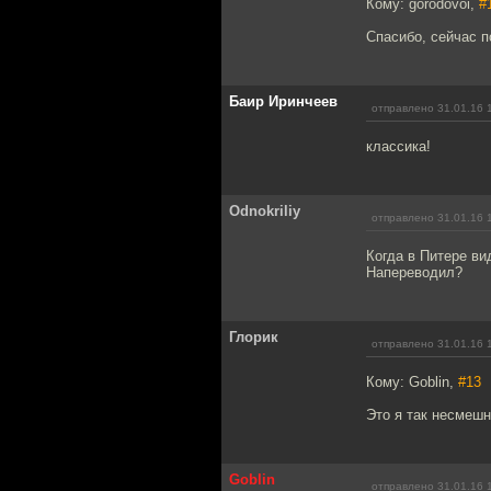
Кому: gorodovoi,
#
Спасибо, сейчас 
Баир Иринчеев
отправлено 31.01.16 
классика!
Odnokriliy
отправлено 31.01.16 
Когда в Питере в
Напереводил?
Глорик
отправлено 31.01.16 
Кому: Goblin,
#13
Это я так несмешн
Goblin
отправлено 31.01.16 