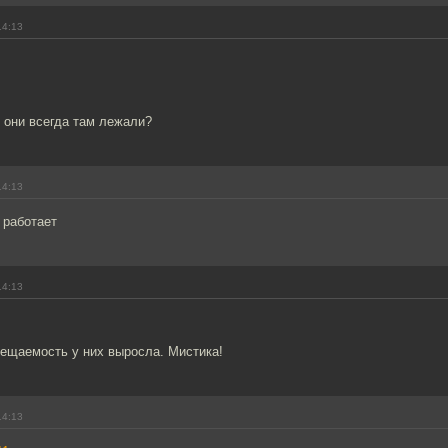
14:13
и они всегда там лежали?
14:13
 работает
14:13
сещаемость у них выросла. Мистика!
14:13