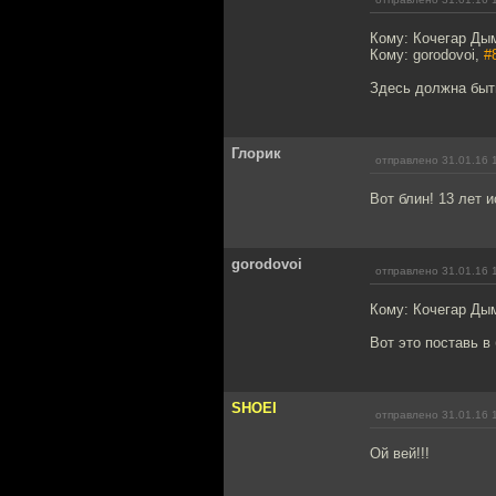
Кому: Кочегар Ды
Кому: gorodovoi,
#
Здесь должна быть
Глорик
отправлено 31.01.16 
Вот блин! 13 лет 
gorodovoi
отправлено 31.01.16 
Кому: Кочегар Ды
Вот это поставь в
SHOEI
отправлено 31.01.16 
Ой вей!!!