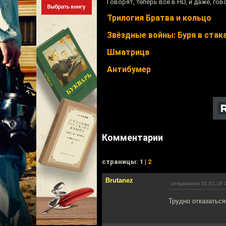
Говорят, теперь всё в HD, и даже, го
Трилогия Братва и кольцо
Звёздные войны: Буря в стак
Шматрица
Антибумер
Комментарии
cтраницы: 1 |
2
Brutanez
отправлено 31.01.16 
Трудно отказаться!