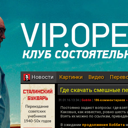
Картинки
Видео
Перев
Новости
Где скачать смешные п
31.01.16 13:34 |
Goblin
|
186 комментариев
»
Постоянно задают вопросы: где взят
Каковых, как известно, ровно шесть 
Взять их можно по ссылкам, приведё
В ожидании
продолжения Хоббита
м