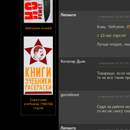
Лепанто
отправлено 31.01.16 
Кому: StrKomm,
#
Империя ножей
> 13 лет спустя!
Лучше поздно, чем
Кочегар Дым
отправлено 31.01.16 
Товарищи, если не
то не все такие п
gorodovoi
отправлено 31.01.16 
Советские
учебники 1940-50х
Сидя на работе не
годов
то же не смогу ск
Лепанто
отправлено 31.01.16 