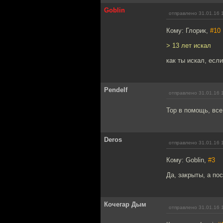
Goblin
отправлено 31.01.16 
Кому: Глорик,
#10
> 13 лет искал
как ты искал, есл
Pendelf
отправлено 31.01.16 
Тор в помощь, все
Deros
отправлено 31.01.16 
Кому: Goblin,
#3
Да, закрыты, а по
Кочегар Дым
отправлено 31.01.16 