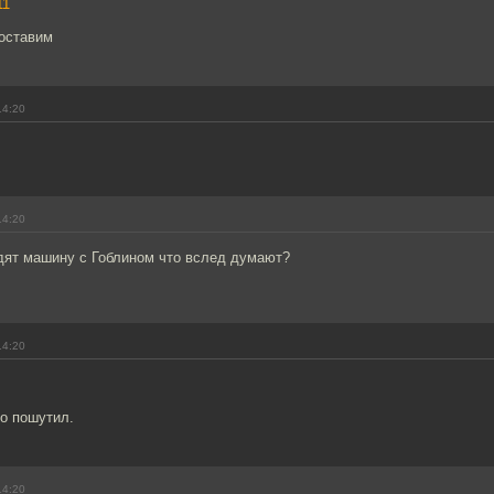
11
поставим
14:20
14:20
идят машину с Гоблином что вслед думают?
14:20
о пошутил.
14:20