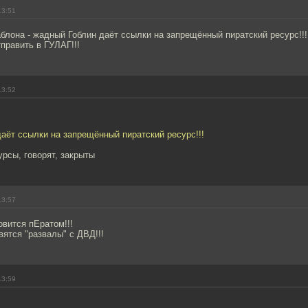
13:51
блона - жадный Гоблин даёт ссылки на запрещённый пиратский ресурс!!!
тправить в ГУЛАГ!!!
13:52
аёт ссылки на запрещённый пиратский ресурс!!!
урсы, говорят, закрыты
13:57
овится пЕратом!!!
вятся "развалы" с ДВД!!!
13:59