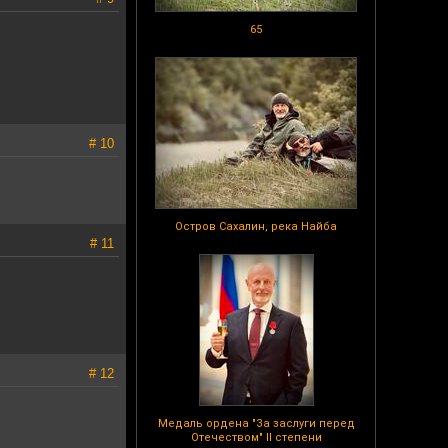
65
# 10
Остров Сахалин, река Найба
# 11
# 12
Медаль ордена "За заслуги перед
Отечеством" II степени