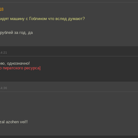
18
 видят машину с Гоблином что вслед думают?
рублей за год, да
14:21
ию, однозначно!
о пиратского ресурса]
14:36
zal azohen vei!!