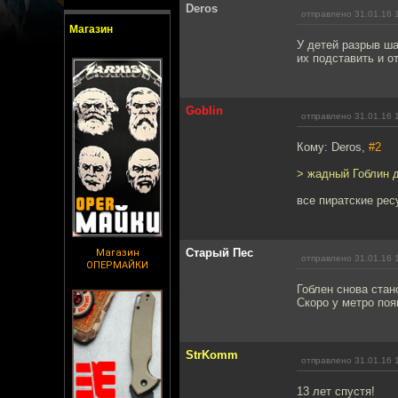
Deros
отправлено 31.01.16 
Магазин
У детей разрыв ша
их подставить и о
Goblin
отправлено 31.01.16 
Кому: Deros,
#2
> жадный Гоблин д
все пиратские рес
Старый Пес
Магазин
отправлено 31.01.16 
ОПЕРМАЙКИ
Гоблен снова стан
Скоро у метро поя
StrKomm
отправлено 31.01.16 
13 лет спустя!