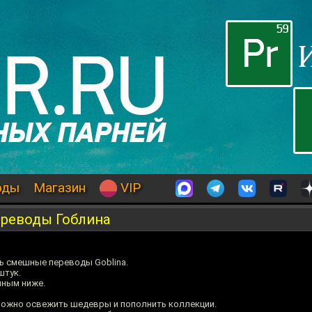
оды
Магазин
VIP
ереводы Гоблина
ь смешные переводы Goblina.
штук.
нным ниже.
ожно освежить шедевры и пополнить коллекции.