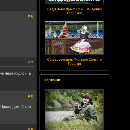
Дядя Вова про фильм "Свидание
вслепую"
# 6
О предстоящем Турнире Святого
# 7
Георгия
на яндекс-диск, а
Картинки
# 8
. Приду домой там
# 9