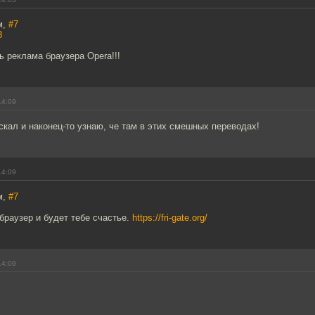
м,
#7
8
 реклама браузера Opera!!!
14:09
искал и наконец-то узнаю, че там в этих смешных переводах!
14:09
м,
#7
 браузер и будет тебе счастье.
https://fri-gate.org/
14:09