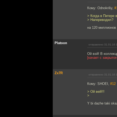
Кому: Odnokriliy,
#
> Когда в Питере
> Напереводил?
на 120 миллионов 
Platoon
отправлено 31.01.16 
Ой вэй! В коллекц
[качает с закрытог
Zx7R
отправлено 31.01.16 
Кому: SHOEI,
#12
> Ой вей!!!
>
Y bi dazhe taki ska