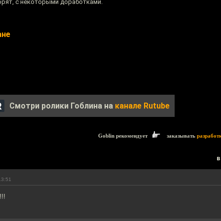
ворят, с некоторыми доработками.
ане
Смотри ролики Гоблина на
канале Rutube
Goblin рекомендует
заказывать
разработ
в
13:51
!!