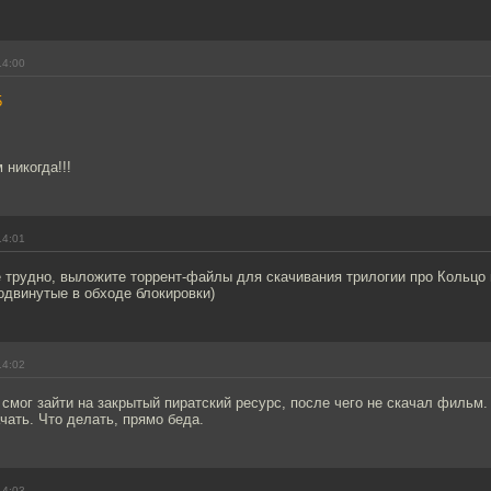
14:00
5
 никогда!!!
14:01
 трудно, выложите торрент-файлы для скачивания трилогии про Кольцо 
родвинутые в обходе блокировки)
14:02
 смог зайти на закрытый пиратский ресурс, после чего не скачал фильм
ачать. Что делать, прямо беда.
14:03