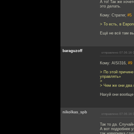
А то! Так же хоче
это делать.
Кому: Стратег,
#5
> То есть, в Евро
Ещё не всё там в
baraguzoff
отправлено 07.06.16 
Кому: AISI316,
#9
> По этой причине
управлять»
>
> Чем же они два 
Нахуй они вообще 
nikolkas_spb
отправлено 07.06.16 
Так то да. Случайн
А вот подробнее у
так наверняка сли