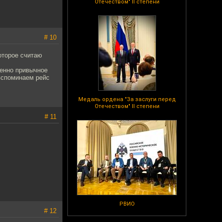
Отечеством" II степени
# 10
оторое считаю
венно привычное
 вспоминаем рейс
Медаль ордена "За заслуги перед
Отечеством" II степени
# 11
РВИО
# 12