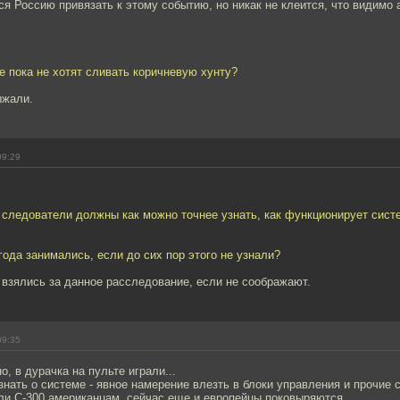
тся Россию привязать к этому событию, но никак не клеится, что видимо
пе пока не хотят сливать коричневую хунту?
ыжали.
09:29
 следователи должны как можно точнее узнать, как функционирует систе
года занимались, если до сих пор этого не узнали?
взялись за данное расследование, если не соображают.
09:35
о, в дурачка на пульте играли...
знать о системе - явное намерение влезть в блоки управления и прочие 
ли С-300 американцам, сейчас еще и европейцы поковыряются...