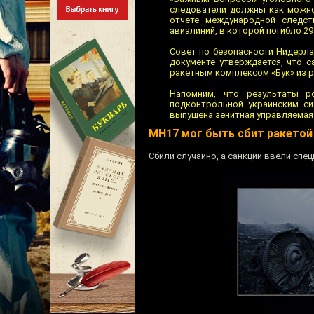
следователи должны как можно 
отчете международной следст
авиалиний, в которой погибло 29
Совет по безопасности Нидерла
документе утверждается, что 
ракетным комплексом «Бук» из р
Напомним, что результаты р
подконтрольной украинским си
выпущена зенитная управляемая 
MH17 мог быть сбит ракетой
Сбили случайно, а санкции ввели спец