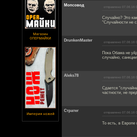
Мопсовод
отправлено 07.06.16 
Случайно? Это как
"Случайности не с
Магазин
ОПЕРМАЙКИ
DrunkenMaster
отправлено 07.06.16 
Пока Обама не уйд
случайно, санкции
Aleks78
отправлено 07.06.16 
Сдается "случайны
частности, не пр
Стратег
отправлено 07.06.16 
Империя ножей
То есть, в Европе