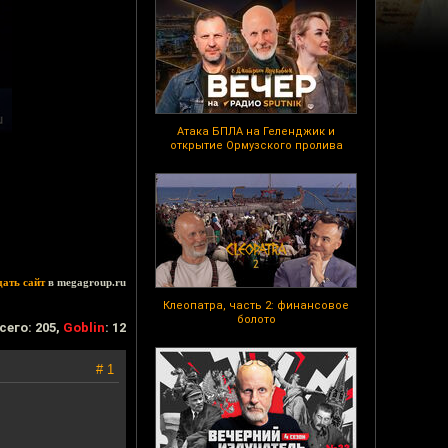
Атака БПЛА на Геленджик и
открытие Ормузского пролива
дать сайт
в megagroup.ru
Клеопатра, часть 2: финансовое
болото
сего: 205,
Goblin
: 12
# 1