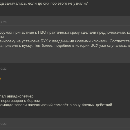
да занимались, если до сих пор этого не узнали?
09:20
румах причастные к ПВО практически сразу сделали предположение, к
ым:
енировку на установке БУК с введёнными боевыми ключами. Соответст
а привело к пуску. Тем более, подобное в истории ВСУ уже случалось,
09:22
0
опал авиадиспетчер
 переговоров с бортом
 команде завели пассажирский самолёт в зону боевых действий
09:23