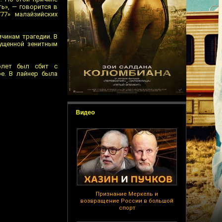
ь», — говорится в
77» малайзийских
чинам трагедии. В
пущенной зенитным
олет был сбит с
е. В лайнер была
Видео
Признание Меркель и
возвращение России в большой
спорт