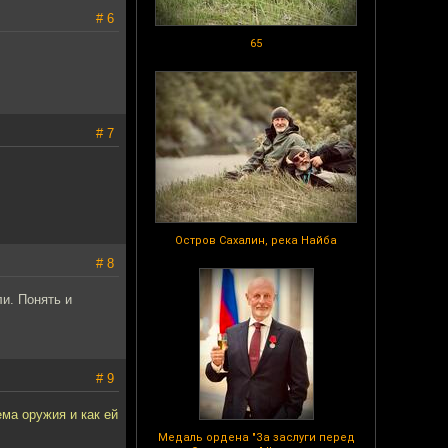
# 6
65
# 7
Остров Сахалин, река Найба
# 8
ли. Понять и
# 9
ма оружия и как ей
Медаль ордена "За заслуги перед