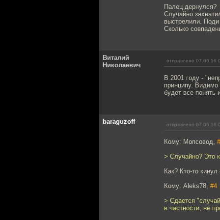
Палец дернулся?
Случайно захватил
выстрелили. Поди
Сколько совпаден
Виталий
отправлено 07.06.16 
Николаевич
В 2001 году - "не
принципу. Видимо 
будет все понять и
baraguzoff
отправлено 07.06.16 
Кому: Мопсовод,
> Случайно? Это к
Как? Кто-то кинул
Кому: Aleks78,
#4
> Сдается "случай
в частности, не п