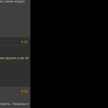
 аж самим впадлу
# 15
ма оружия и как ей
# 16
секреты. Украинцы и