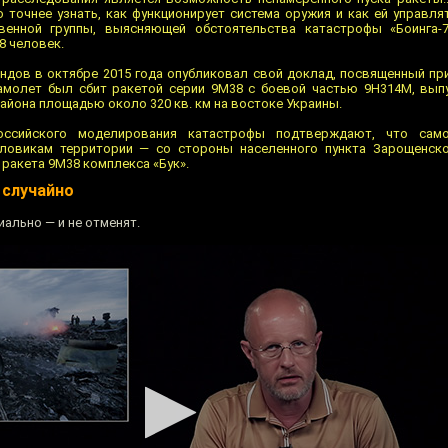
точнее узнать, как функционирует система оружия и как ей управлят
венной группы, выясняющей обстоятельства катастрофы «Боинга-7
8 человек.
ндов в октябре 2015 года опубликовал свой доклад, посвященный при
самолет был сбит ракетой серии 9M38 с боевой частью 9Н314М, вы
айона площадью около 320 кв. км на востоке Украины.
оссийского моделирования катастрофы подтверждают, что сам
ловикам территории — со стороны населенного пункта Зарощенско
ракета 9М38 комплекса «Бук».
 случайно
иально — и не отменят.