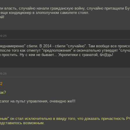
и власть, случайно начали гражданскую войну, случайно притащили Бук
 еще кондиционер в злополучном самолете стоял.
ий!
09:25
преднамеренно" сбили. В 2014 - сбили "случайно". Там вообще все проис
после того как отметут "предположения" и окончательно утвердят "случа
 простить. Ну с кем не бывает... Укропитеки с гранатой, бл@дь!
09:26
#2
ак?
 сапог на пульт управления, очевидно же!!!
ным" он стал исключительно в ввиду того, что доказать причастность Р
редставилось возможным.