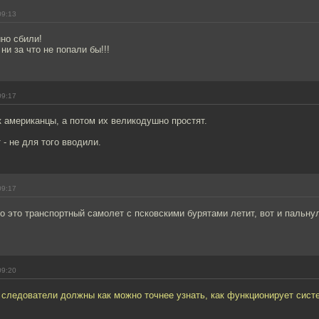
09:13
но сбили!
ни за что не попали бы!!!
09:17
к американцы, а потом их великодушно простят.
 - не для того вводили.
09:17
о это транспортный самолет с псковскими бурятами летит, вот и пальну
09:20
 следователи должны как можно точнее узнать, как функционирует систе