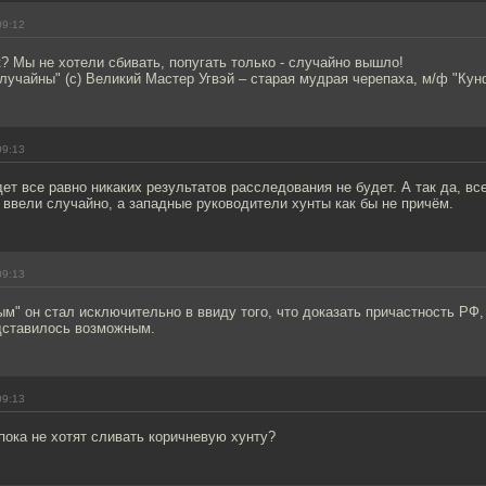
09:12
? Мы не хотели сбивать, попугать только - случайно вышло!
лучайны" (c) Великий Мастер Угвэй – старая мудрая черепаха, м/ф "Кун
09:13
ет все равно никаких результатов расследования не будет. А так да, вс
 ввели случайно, а западные руководители хунты как бы не причём.
09:13
м" он стал исключительно в ввиду того, что доказать причастность РФ,
едставилось возможным.
09:13
 пока не хотят сливать коричневую хунту?