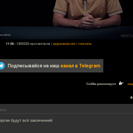
11:06
|
1400320 просмотров
|
аудиоверсия
|
скачать
Подписывайся на наш
канал в Telegram
Goblin рекомендует
соз
в
09:11
ерсии будут всё законченней