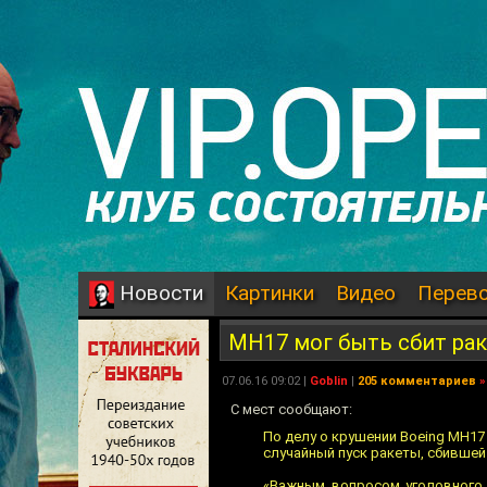
Картинки
Видео
Перев
Новости
MH17 мог быть сбит рак
07.06.16 09:02 |
Goblin
|
205 комментариев
»
С мест сообщают:
По делу о крушении Boeing MH17
случайный пуск ракеты, сбившей
«Важным вопросом уголовного 