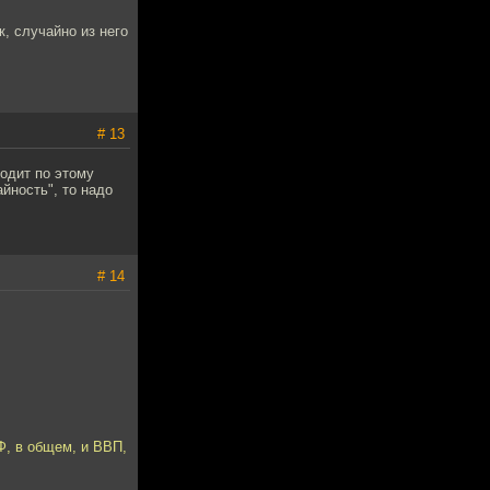
, случайно из него
# 13
ходит по этому
йность", то надо
# 14
Ф, в общем, и ВВП,