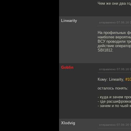
Чем же они два го
Linearity
отправлено 07.06.16 
На профильных фо
наиболее вероятн
ВСУ проводили тр
действие оператор
SBI1812.
Goblin
отправлено 07.06.16 
Кому: Linearity,
#1
осталось понять:
- куда и зачем пр
- где расшифровка
- зачем и по чьей
Xlodvig
отправлено 07.06.16 