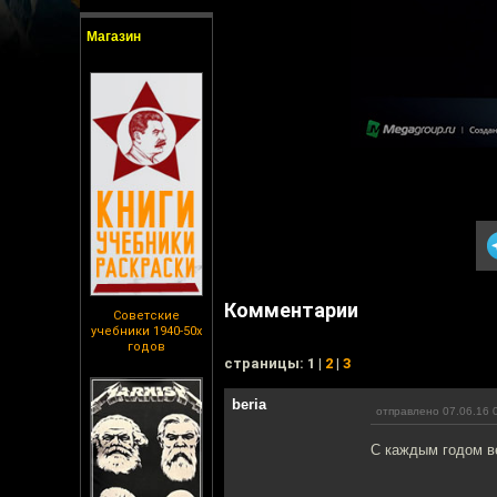
Магазин
Комментарии
Советские
учебники 1940-50х
годов
cтраницы: 1 |
2
|
3
beria
отправлено 07.06.16 
С каждым годом в