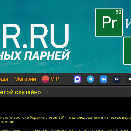
оды
Магазин
VIP
етой случайно
 на юго-востоке Украины летом 2014 года следователи в качестве ве
 самолет.
расследования является возможность ненамеренного пуска ракеты..