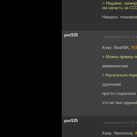
> Недавно, провер
ом напасть на СС
Наверно, планиров
yuri535
отправлено 22.07.16 
Кому: BeatNIK,
#1
> Можно пример о
американские
> Касательно пере
удачными
просто социализм 
это же был едины
yuri535
отправлено 22.07.16 
Кому: Nemestniy,