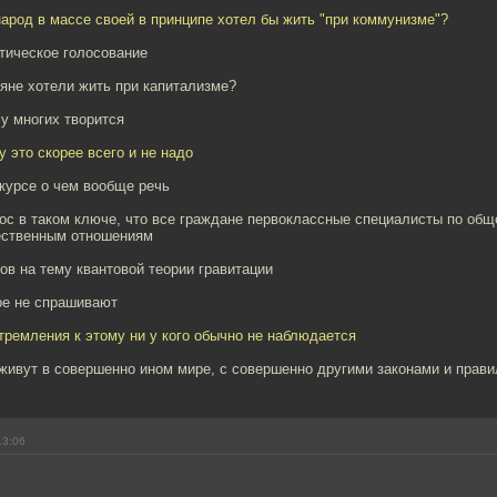
 народ в массе своей в принципе хотел бы жить "при коммунизме"?
тическое голосование
яне хотели жить при капитализме?
 у многих творится
 это скорее всего и не надо
курсе о чем вообще речь
рос в таком ключе, что все граждане первоклассные специалисты по об
ественным отношениям
ов на тему квантовой теории гравитации
ое не спрашивают
стремления к этому ни у кого обычно не наблюдается
 живут в совершенно ином мире, с совершенно другими законами и прав
13:06