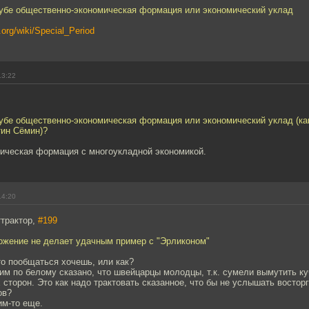
 Кубе общественно-экономическая формация или экономический уклад
a.org/wiki/Special_Period
13:22
Кубе общественно-экономическая формация или экономический уклад (ка
тин Сёмин)?
тическая формация с многоукладной экономикой.
14:20
ттрактор,
#199
ожение не делает удачным пример с "Эрликоном"
то пообщаться хочешь, или как?
им по белому сказано, что швейцарцы молодцы, т.к. сумели вымутить ку
сторон. Это как надо трактовать сказанное, что бы не услышать востор
ов?
им-то еще.