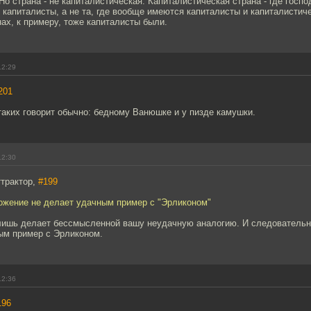
 Но страна - не капиталистическая. Капиталистическая страна - где гос
капиталисты, а не та, где вообще имеются капиталисты и капиталистич
х, к примеру, тоже капиталисты были.
12:29
201
аких говорит обычно: бедному Ванюшке и у пизде камушки.
12:30
ттрактор,
#199
ожение не делает удачным пример с "Эрликоном"
лишь делает бессмысленной вашу неудачную аналогию. И следовательн
ым пример с Эрликоном.
12:36
196