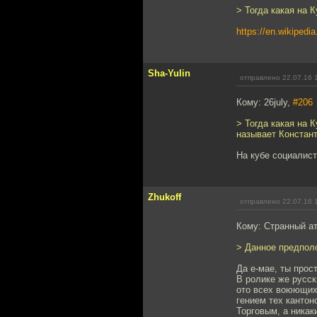
> Тогда какая на
https://en.wikipedi
Sha-Yulin
отправлено 22.07.16 
Кому: 26july,
#206
> Тогда какая на 
называет Констан
На кубе социалис
Zhukoff
отправлено 22.07.16 
Кому: Странный а
> Данное предпол
Да е-мае, ты прос
В ролике же русск
ото всех воюющих 
гением тех кантон
Торговым, а никак