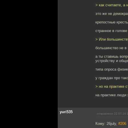
> как считаете, а
это же не демокра
крепостные кресть
странное в голове
> Или большинству
большинство не в 
а ты ставишь воп
устройству и общ
типа опроса физик
у граждан про так
> но на практике 
на практике люди
yuri535
отправлено 22.07.16 
Кому: 26july,
#206