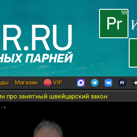
оды
Магазин
VIP
ин про занятный швейцарский закон
я
»
»