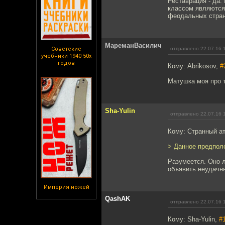
Реставрация - да.
классом являются 
феодальных страна
МареманВасилич
Советские
отправлено 22.07.16 
учебники 1940-50х
годов
Кому: Abrikosov,
#
Матушка моя про т
Sha-Yulin
отправлено 22.07.16 
Кому: Странный а
> Данное предпол
Разумеется. Оно 
объявить неудачн
Империя ножей
QashAK
отправлено 22.07.16 
Кому: Sha-Yulin,
#