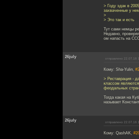
> Году эдак в 200
захваченные у нем
>
> Это так и есть
Тут сами немцы ре
Недавно, проверяя
ом напасть на СС
26july
отправлено 22.07.16 
Кому: Sha-Yulin,
#
> Реставрация - д
классом являются 
феодальных страна
Тогда какая на Ку
называет Констан
26july
отправлено 22.07.16 
Кому: QashAK,
#2