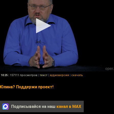
10:25
|
157111 просмотров
|
текст
|
аудиоверсия
|
скачать
 Юлина? Поддержи проект!
Подписывайся на наш
канал в MAX