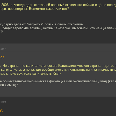
5-2006, в беседе один отставной военный сказал что сейчас ещё не все 
цев, переведены. Возможно такое или нет?
гулярно делают "открытия" роясь в своих открытиях.
 бундесверовские архивы, немцы "внезапно" выяснили, что немцы плани
СР.
12:47
202
а. Но страна - не капиталистическая. Капиталистическая страна - где г
капиталисты, а не та, где вообще имеются капиталисты и капиталистич
х, к примеру, тоже капиталисты были.
бе общественно-экономическая формация или экономический уклад (как 
тин Сёмин)?
12:49
05