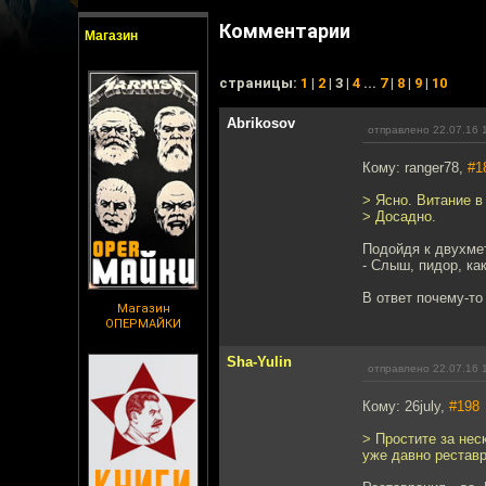
Комментарии
Магазин
cтраницы:
1
|
2
| 3 |
4
...
7
|
8
|
9
|
10
Abrikosov
отправлено 22.07.16 
Кому: ranger78,
#1
> Ясно. Витание в
> Досадно.
Подойдя к двухме
- Слыш, пидор, ка
В ответ почему-то
Магазин
ОПЕРМАЙКИ
Sha-Yulin
отправлено 22.07.16 
Кому: 26july,
#198
> Простите за нес
уже давно реставр