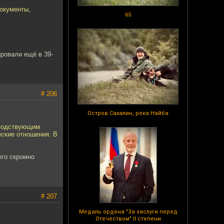
документы,
65
ровали ещё в 39-
# 206
Остров Сахалин, река Найба
осподствующим
еские отношения. В
его скромно
# 207
Медаль ордена "За заслуги перед
Отечеством" II степени