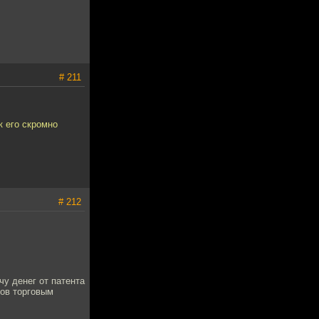
# 211
к его скромно
# 212
чу денег от патента
гов торговым