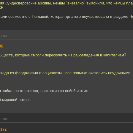
яя бундесверовские архивы, немцы "внезапно" выяснили, что немцы пла
СР.
али совместно с Польшей, которая до этого поучаствовала в разделе 
12:53
86
бществ, которые смогли перескочить из рабовладения в капитализм?
хода из феодализма в социализм - все попытки оказались неудачными..
глобально откатился, прихватив за собой и этих
й мировой лагерь
13:00
#172