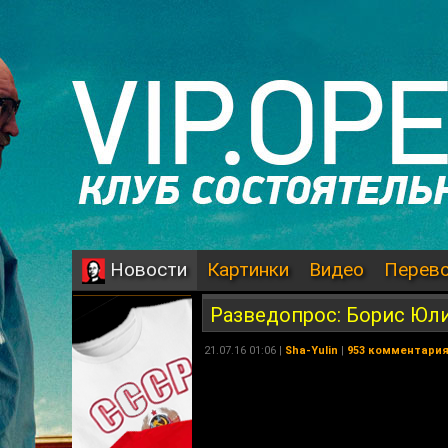
Картинки
Видео
Перев
Новости
Разведопрос: Борис Юл
21.07.16 01:06 |
Sha-Yulin
|
953 комментари