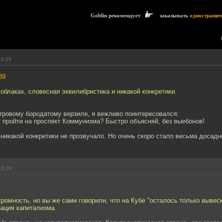
Goblin рекомендует
заказывать
одностранич
12:25
89
 облаках, словесная эквилибристика и никакой конкретики.
тровому бородатому верзиле, я вежливо поинтересовался:
к пройти на проспект Коммунизма? Быстро объясняй, без выебонов!
 никакой конкретики не прозвучало. Но очень скоро стало весьма досадн
12:29
кромность, но вы же сами говорили, что на Кубе "осталось только вывеск
ация капитализма.