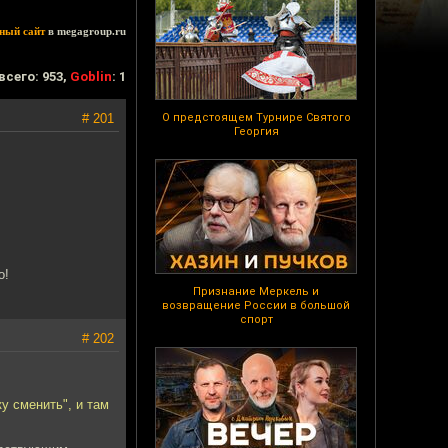
ный сайт
в megagroup.ru
всего: 953,
Goblin
: 1
# 201
О предстоящем Турнире Святого
Георгия
о!
Признание Меркель и
возвращение России в большой
спорт
# 202
у сменить", и там