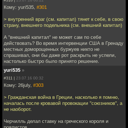
#310 |
23.07.16 00:22
Кому: yuri535,
#301
> внутренний враг (см. капитал) тянет к себе, в свою
страну, внешнего подельника (см. внешний капитал)
А "внешний капитал" не может сам по себе
действовать? Во время интервенции США в Гренаду
местных доморощенных буржуев никто не
спрашивал, они бы даже рот раскрыть не успели,
настолько быстро было принято решение.
yuri535
»
#311 |
23.07.16 00:32
Кому: 26july,
#303
> Гражданская война в Греции, насколько я помню,
началась после кровавой провокации "союзников", а
не наоборот.
Черчилль делал ставку на греческого короля и
роялистов