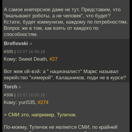
А самое инетерсное даже не тут. Представим, что
"вкалывают роботы, а не человек", что будет?
Кстати, будет коммунизм, каждому по потребностям.
Вопрос же в том, как взять от каждого по
способностям.
Broflovski
»
#305 |
23.07.16 00:18
Кому: Sweet Death,
#27
Вот жеж ой-вэй: а " националист" Маркс называл
еврейство "химерой". Калашников, поди не в курсе?
Torch
»
#306 |
23.07.16 00:18
Кому: yuri535,
#274
> СМИ это, например, Тупичок.
По-моему, Тупичок не является СМИ, по крайней