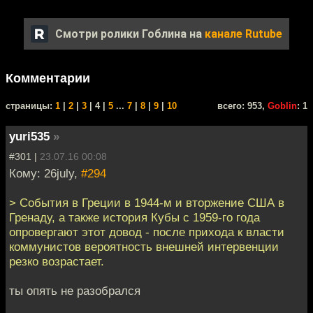
Смотри ролики Гоблина на
канале Rutube
Комментарии
cтраницы:
1
|
2
|
3
| 4 |
5
...
7
|
8
|
9
|
10
всего: 953,
Goblin
: 1
yuri535
»
#301 |
23.07.16 00:08
Кому: 26july,
#294
> События в Греции в 1944-м и вторжение США в
Гренаду, а также история Кубы с 1959-го года
опровергают этот довод - после прихода к власти
коммунистов вероятность внешней интервенции
резко возрастает.
ты опять не разобрался