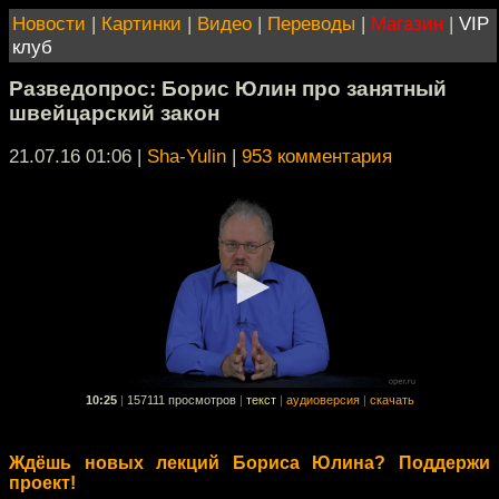
Новости
|
Картинки
|
Видео
|
Переводы
|
Магазин
|
VIP
клуб
Разведопрос: Борис Юлин про занятный
швейцарский закон
21.07.16 01:06
|
Sha-Yulin
|
953 комментария
10:25
|
157111 просмотров
|
текст
|
аудиоверсия
|
скачать
Ждёшь новых лекций Бориса Юлина? Поддержи
проект!