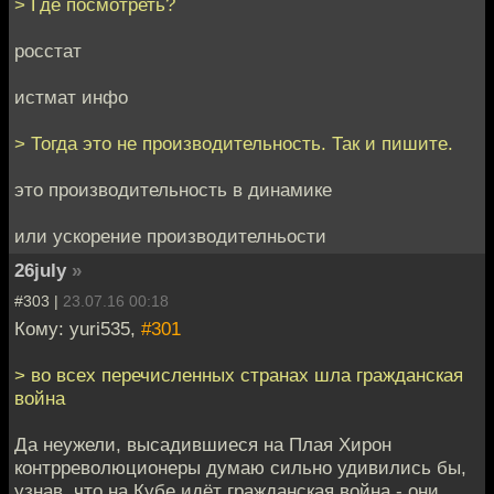
> Где посмотреть?
росстат
истмат инфо
> Тогда это не производительность. Так и пишите.
это производительность в динамике
или ускорение производителньости
26july
»
#303 |
23.07.16 00:18
Кому: yuri535,
#301
> во всех перечисленных странах шла гражданская
война
Да неужели, высадившиеся на Плая Хирон
контрреволюционеры думаю сильно удивились бы,
узнав, что на Кубе идёт гражданская война - они