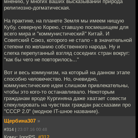
мнению, у многих ваших высказываний природа
религиозно-догматическая.
На практике, на планете Земля мы имеем нищую
Кубу, северную Корею, ставшую посмешищем для
всего мира и "коммунистический" Китай. И
Советский Союз, которого не стало - в значительной
степени по желанию собственного народа. Ну и
слегка перепуганный взгляд соседних стран вокруг:
"как бы чего не повторилось..."
Вот и весь коммунизм, на который на данном этапе
способно человечество. Но, очевидно,
коммунистические идеи слишком привлекательны,
чтобы это кого-то останавливало. Некоторым
гражданам вроде Кургиняна даже хватает совести
спекулировать на чувствах граждан рассказами про
"СССР 2.0" (модное IT-шное название).
Щербина307
»
#314 |
23.07.16 00:48
Кому: IgorPS,
#312