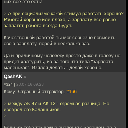
них всё это есть!
> А при социализме какой стимул работать хорошо?
Работай хорошо или плохо, а зарплату всё равно
заплатят, работа всегда будет.
Качественной работой ты мог серьёзно повысить
свою зарплату, порой в несколько раз.
Да и приличному человеку просто даже в голову не
придёт халтурить, из-за того что типа "зарплата
маленькая". Взялся делать - делай хорошо.
QashAK
»
#324 |
23.07.16 09:23
Кому: Странный аттрактор,
#166
> между АК-47 и АК-12 - огромная разница. Но
изобрёл его Калашников.
>
Если уж тебе так важна аналогия с калашом, то в