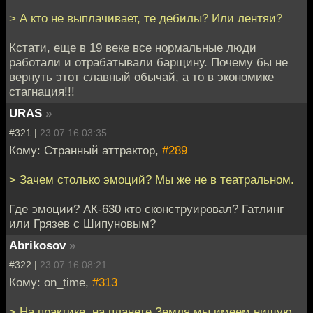
> А кто не выплачивает, те дебилы? Или лентяи?
Кстати, еще в 19 веке все нормальные люди
работали и отрабатывали барщину. Почему бы не
вернуть этот славный обычай, а то в экономике
стагнация!!!
URAS
»
#321 |
23.07.16 03:35
Кому: Странный аттрактор,
#289
> Зачем столько эмоций? Мы же не в театральном.
Где эмоции? АК-630 кто сконструировал? Гатлинг
или Грязев с Шипуновым?
Abrikosov
»
#322 |
23.07.16 08:21
Кому: on_time,
#313
> На практике, на планете Земля мы имеем нищую