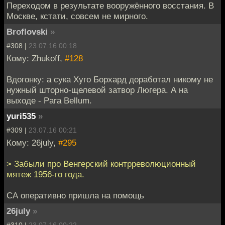
Переходом в результате вооружённого восстания. В
Москве, кстати, совсем не мирного.
Broflovski
»
#308 |
23.07.16 00:18
Кому: Zhukoff,
#128
Вдогонку: а сука Хуго Борхард доработал никому не
нужный шторно-щелевой затвор Люгера. А на
выходе - Para Bellum.
yuri535
»
#309 |
23.07.16 00:21
Кому: 26july,
#295
> Забыли про Венгерский контрреволюционный
мятеж 1956-го года.
СА оперативно пришла на помощь
26july
»