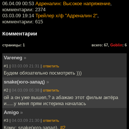
06.04.09 00:53
Адреналин: Высокое напряжение
,
комментарии: 2374
03.03.09 19:14
Трейлер х/ф "Адреналин 2"
,
комментарии: 615
Комментарии
cтраницы: 1
всего: 67,
Goblin
: 6
Vareneg
»
#1 |
03.03.09 21:31
|
ответить
Будем обязательно посмотреть )))
snake(юго-запад)
»
#2 |
04.03.09 05:38
|
ответить
ой а он уже вышел,? а абажаю этот фильм актёра
и.....у меня прям истерика началась
Amigo
»
#3 |
04.03.09 21:30
|
ответить
Кому: snake(юго-запад),
#2