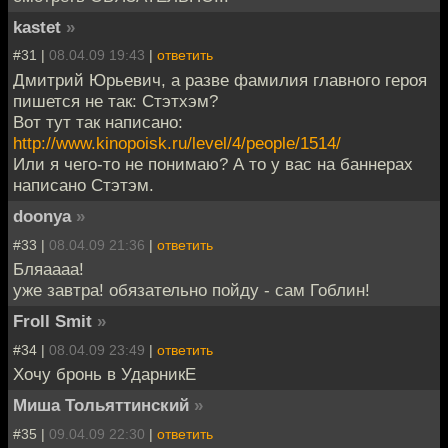
kastet
»
#31 |
08.04.09 19:43
|
ответить
Дмитрий Юрьевич, а разве фамилия главного героя
пишется не так: Стэтхэм?
Вот тут так написано:
http://www.kinopoisk.ru/level/4/people/1514/
Или я чего-то не понимаю? А то у вас на баннерах
написано Стэтэм.
doonya
»
#33 |
08.04.09 21:36
|
ответить
Бляаааа!
уже завтра! обязательно пойду - сам Гоблин!
Froll Smit
»
#34 |
08.04.09 23:49
|
ответить
Хочу бронь в УдарникЕ
Миша Тольяттинский
»
#35 |
09.04.09 22:30
|
ответить