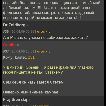
спасибо большое за рокенрольщика это самый мой
любимый фильм!!!!!!!!а этот посмотрим!!!я все
фильмы с гоблином смотрю так как это здравый
перевод который не может не зацепить!!!!
Dr.Zoidberg
»
#36 |
10.04.09 00:36
|
ответить
А в Рязань случаем не собираетесь заехать?
Goblin
»
#37 |
10.04.09 15:31
|
ответить
Кому: kastet,
#31
> Дмитрий Юрьевич, а разве фамилия главного
героя пишется не так: Стэтхэм?
Сам себя он называется Стэтэм.
Наверно, ему виднее, камрад.
Fraj Sibirskij
»
#38 |
11.04.09 06:27
|
ответить