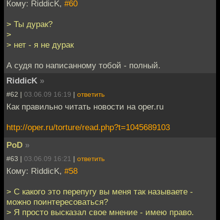
Кому: RiddicK,
#60
> Ты дурак?
>
> нет - я не дурак
А судя по написанному тобой - полный.
RiddicK
»
#62 |
03.06.09 16:19
|
ответить
Как правильно читать новости на oper.ru
http://oper.ru/torture/read.php?t=1045689103
PoD
»
#63 |
03.06.09 16:21
|
ответить
Кому: RiddicK,
#58
> С какого это перепугу вы меня так называете -
можно поинтересоваться?
> Я просто высказал свое мнение - имею право.