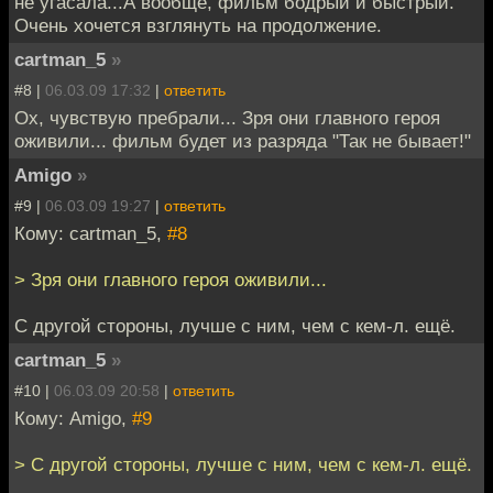
не угасала...А вообще, фильм бодрый и быстрый.
Очень хочется взглянуть на продолжение.
cartman_5
»
#8 |
06.03.09 17:32
|
ответить
Ох, чувствую пребрали... Зря они главного героя
оживили... фильм будет из разряда "Так не бывает!"
Amigo
»
#9 |
06.03.09 19:27
|
ответить
Кому: cartman_5,
#8
> Зря они главного героя оживили...
С другой стороны, лучше с ним, чем с кем-л. ещё.
cartman_5
»
#10 |
06.03.09 20:58
|
ответить
Кому: Amigo,
#9
> С другой стороны, лучше с ним, чем с кем-л. ещё.