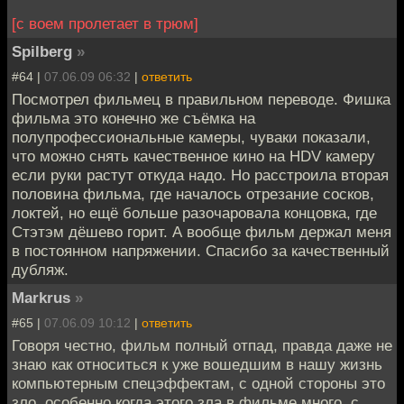
[с воем пролетает в трюм]
Spilberg
»
#64 |
07.06.09 06:32
|
ответить
Посмотрел фильмец в правильном переводе. Фишка
фильма это конечно же съёмка на
полупрофессиональные камеры, чуваки показали,
что можно снять качественное кино на HDV камеру
если руки растут откуда надо. Но расстроила вторая
половина фильма, где началось отрезание сосков,
локтей, но ещё больше разочаровала концовка, где
Стэтэм дёшево горит. А вообще фильм держал меня
в постоянном напряжении. Спасибо за качественный
дубляж.
Markrus
»
#65 |
07.06.09 10:12
|
ответить
Говоря честно, фильм полный отпад, правда даже не
знаю как относиться к уже вошедшим в нашу жизнь
компьютерным спецэффектам, с одной стороны это
зло, особенно когда этого зла в фильме много, с