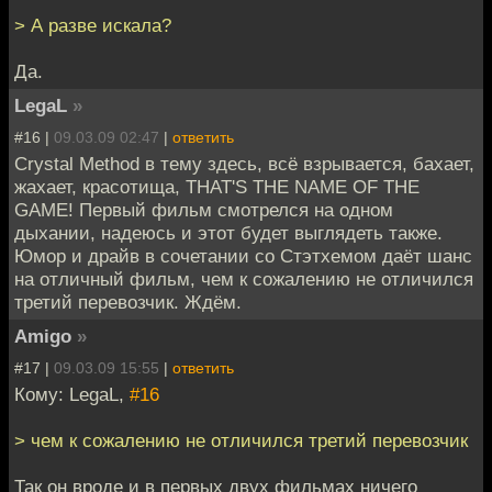
> А разве искала?
Да.
LegaL
»
#16 |
09.03.09 02:47
|
ответить
Crystal Method в тему здесь, всё взрывается, бахает,
жахает, красотища, THAT'S THE NAME OF THE
GAME! Первый фильм смотрелся на одном
дыхании, надеюсь и этот будет выглядеть также.
Юмор и драйв в сочетании со Стэтхемом даёт шанс
на отличный фильм, чем к сожалению не отличился
третий перевозчик. Ждём.
Amigo
»
#17 |
09.03.09 15:55
|
ответить
Кому: LegaL,
#16
> чем к сожалению не отличился третий перевозчик
Так он вроде и в первых двух фильмах ничего