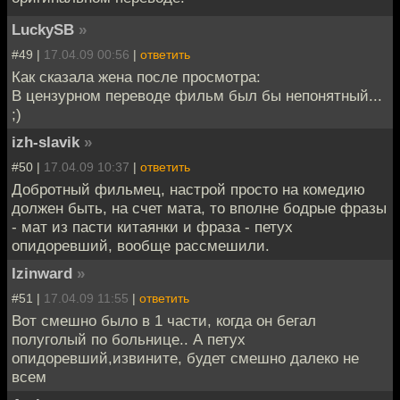
LuckySB
»
#49 |
17.04.09 00:56
|
ответить
Как сказала жена после просмотра:
В цензурном переводе фильм был бы непонятный...
;)
izh-slavik
»
#50 |
17.04.09 10:37
|
ответить
Добротный фильмец, настрой просто на комедию
должен быть, на счет мата, то вполне бодрые фразы
- мат из пасти китаянки и фраза - петух
опидоревший, вообще рассмешили.
Izinward
»
#51 |
17.04.09 11:55
|
ответить
Вот смешно было в 1 части, когда он бегал
полуголый по больнице.. А петух
опидоревший,извините, будет смешно далеко не
всем