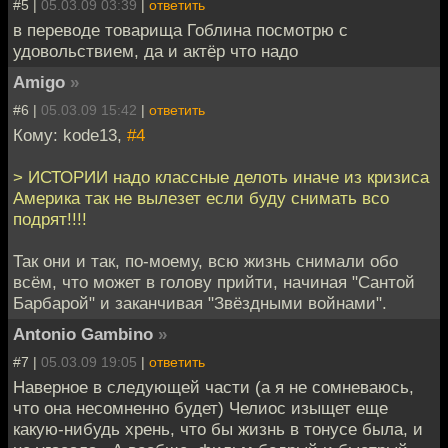
#5 |
05.03.09 03:39
|
ответить
в переводе товарища Гоблина посмотрю с
удовольствием, да и актёр что надо
Amigo
»
#6 |
05.03.09 15:42
|
ответить
Кому: kode13,
#4
> ИСТОРИИ надо классные делоть иначе из кризиса
Америка так не вылезет если буду снимать всо
подрят!!!!
Так они и так, по-моему, всю жизнь снимали обо
всём, что может в голову прийти, начиная "Сантой
Барбарой" и заканчивая "Звёздными войнами".
Antonio Gambino
»
#7 |
05.03.09 19:05
|
ответить
Наверное в следующей части (а я не сомневаюсь,
что она несомненно будет) Челиос изыщет еще
какую-нибудь хрень, что бы жизнь в тонусе была, и