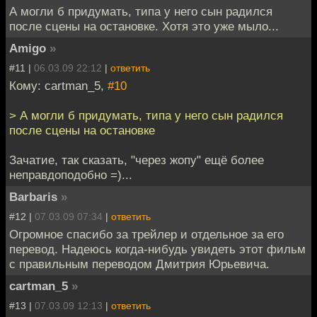
А могли б придумать, типа у него сын радился
после сцены на остановке. Хотя это уже мыло...
Amigo
»
#11 |
06.03.09 22:12
|
ответить
Кому: cartman_5,
#10
> А могли б придумать, типа у него сын радился
после сцены на остановке
Зачатие, так сказать, "через жопу" ещё более
неправдоподобно =)...
Barbaris
»
#12 |
07.03.09 07:34
|
ответить
Огромное спасибо за трейлер и отдельное за его
перевод. Надеюсь когда-нибудь увидеть этот фильм
с правильным переводом Дмитрия Юрьевича.
cartman_5
»
#13 |
07.03.09 12:13
|
ответить