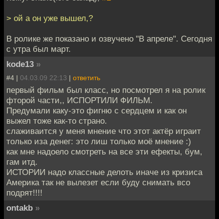
> ой а он уже вышел,?
В ролике же показано и озвучено "В апреле". Сегодня
с утра был март.
kode13
»
#4 |
04.03.09 22:13
|
ответить
первый фильм был класс, но посмотрел я на ролик
фторой части,, ИСПОРТИЛИ ФИЛЬМ.
Предумали каку-это фигню с сердцем и как он
выжел тоже как-то страно.
слаживаится у меня мнение что этот актёр играит
только иза денег: это лиш только моё мнение :)
как мне надоело смотреть на все эти ефекты, бум,
гам итд.
ИСТОРИИ надо классные делоть иначе из кризиса
Америка так не вылезет если буду снимать всо
подрят!!!!
ontakb
»