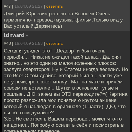
#47 |
16.04.09 21:27
|
ответить
Дмитрий Юрьевич,респект за Воронеж.Очень
гармонично- перевод+музыка+фильм.Только вид у
Вас усталый.Держитесь)
Izinward
»
#48 |
16.04.09 21:53
|
ответить
Сегодня увидел этот "Шедевр" и был очень
поражён.... Никак не ожидал такой шлак... Да, снят
знатно.. но это один из малочисленных плюсов:
заслуга операторов! Ну и Стэтем иногда веселил. Но
это Все! О том драйве, который был в 1 части уже
нету речи,про сюжет молчу.. Мат на мате и причём
совсем не вставляет.. Шутки в основном тупые и
пошлые.. ДЮ, зачем вы ЭТО переводите?=( Картина
просто разложила мои понятия о крутом экшене
который я наблюдал в оригинале (1 части). ДЮ, что
вы об этом думайте?
З.Ы. Не смотрел в Вашем переводе.. может что-то
не догнал.. Попробую осилить себя и посмотреть в
оригинальном переводе.