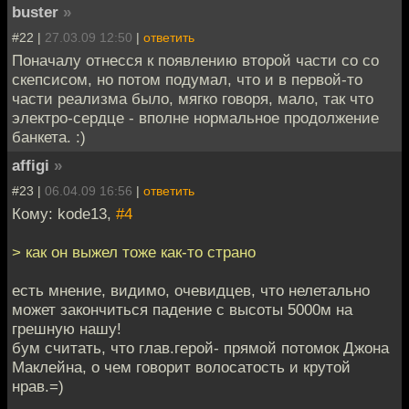
buster
»
#22 |
27.03.09 12:50
|
ответить
Поначалу отнесся к появлению второй части со со
скепсисом, но потом подумал, что и в первой-то
части реализма было, мягко говоря, мало, так что
электро-сердце - вполне нормальное продолжение
банкета. :)
affigi
»
#23 |
06.04.09 16:56
|
ответить
Кому: kode13,
#4
> как он выжел тоже как-то страно
есть мнение, видимо, очевидцев, что нелетально
может закончиться падение с высоты 5000м на
грешную нашу!
бум считать, что глав.герой- прямой потомок Джона
Маклейна, о чем говорит волосатость и крутой
нрав.=)