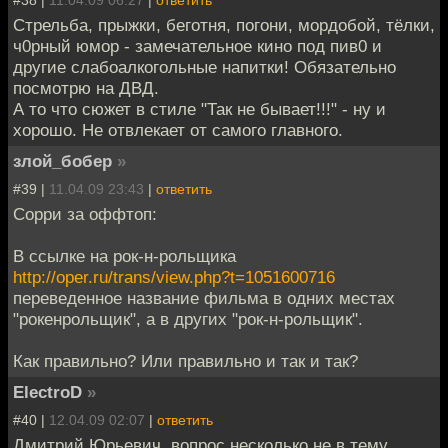
Стрельба, прыжки, беготня, погони, мордобой, тёлки,
ч0рный юмор - замечательное кино под пив0 и
другие слабоалкогольные напитки! Обязательно
посмотрю на ДВД.
А то что сюжет в стиле "Так не бывает!!!" - ну и
хорошо. Не отвлекает от самого главного.
злой_бобер
»
#39 |
11.04.09 23:43
|
ответить
Сорри за оффтоп:
В ссылке на рок-н-рольщика
http://oper.ru/trans/view.php?t=1051600716
переведенное название фильма в одних местах
"рокенрольщик", а в других "рок-н-рольщик".
Как правильно? Или правильно и так и так?
ElectroD
»
#40 |
12.04.09 02:07
|
ответить
Дмитрий Юрьевич, вопрос несколько не в тему.