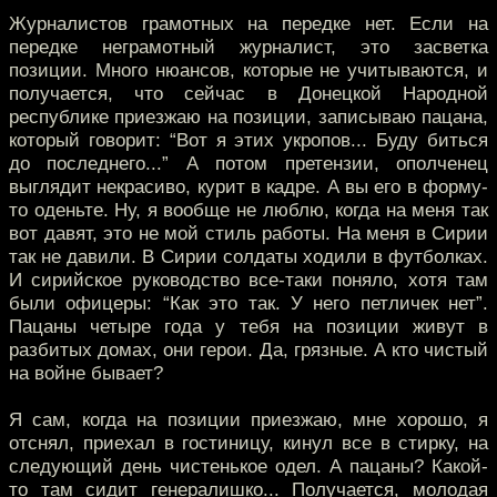
Журналистов грамотных на передке нет. Если на
передке неграмотный журналист, это засветка
позиции. Много нюансов, которые не учитываются, и
получается, что сейчас в Донецкой Народной
республике приезжаю на позиции, записываю пацана,
который говорит: “Вот я этих укропов... Буду биться
до последнего...” А потом претензии, ополченец
выглядит некрасиво, курит в кадре. А вы его в форму-
то оденьте. Ну, я вообще не люблю, когда на меня так
вот давят, это не мой стиль работы. На меня в Сирии
так не давили. В Сирии солдаты ходили в футболках.
И сирийское руководство все-таки поняло, хотя там
были офицеры: “Как это так. У него петличек нет”.
Пацаны четыре года у тебя на позиции живут в
разбитых домах, они герои. Да, грязные. А кто чистый
на войне бывает?
Я сам, когда на позиции приезжаю, мне хорошо, я
отснял, приехал в гостиницу, кинул все в стирку, на
следующий день чистенькое одел. А пацаны? Какой-
то там сидит генералишко... Получается, молодая