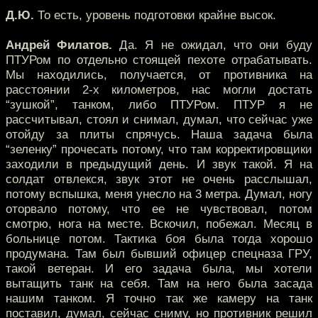
Д.Ю.
То есть, уровень подготовки крайне высок.
Андрей Филатов.
Да. Я не ожидал, что они буду
ПТУРом по отдельно стоящей пехоте отрабатывать.
Мы находились, получается, от противника на
расстоянии 2-х километров, нас могли достать
“зушкой”, танком, либо ПТУРом. ПТУР я не
рассчитывал, стоял и снимал, думал, что сейчас уже
отойду за плиты спрячусь. Наша задача была
“зеленку” прочесать потому, что там корректировщики
заходили в предыдущий день. И звук такой. Я на
солдат отвлекся, звук этот не очень расслышал,
потому вспышка, меня унесло на 3 метра. Думал, ногу
оторвало потому, что ее не чувствовал, потом
смотрю, нога на месте. Вскочил, побежал. Месяц в
больнице потом. Тактика боя была тогда хорошо
продумана. Там был бывший офицер спецназа ГРУ,
такой ветеран. И его задача была, мы хотели
вытащить танк на себя. Там на него была засада
нашим танком. Я точно так же камеру на танк
поставил, думал, сейчас сниму, но противник решил