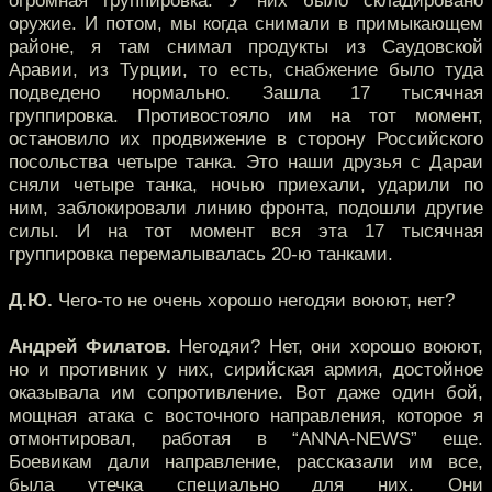
огромная группировка. У них было складировано
оружие. И потом, мы когда снимали в примыкающем
районе, я там снимал продукты из Саудовской
Аравии, из Турции, то есть, снабжение было туда
подведено нормально. Зашла 17 тысячная
группировка. Противостояло им на тот момент,
остановило их продвижение в сторону Российского
посольства четыре танка. Это наши друзья с Дараи
сняли четыре танка, ночью приехали, ударили по
ним, заблокировали линию фронта, подошли другие
силы. И на тот момент вся эта 17 тысячная
группировка перемалывалась 20-ю танками.
Д.Ю.
Чего-то не очень хорошо негодяи воюют, нет?
Андрей Филатов.
Негодяи? Нет, они хорошо воюют,
но и противник у них, сирийская армия, достойное
оказывала им сопротивление. Вот даже один бой,
мощная атака с восточного направления, которое я
отмонтировал, работая в “ANNA-NEWS” еще.
Боевикам дали направление, рассказали им все,
была утечка специально для них. Они