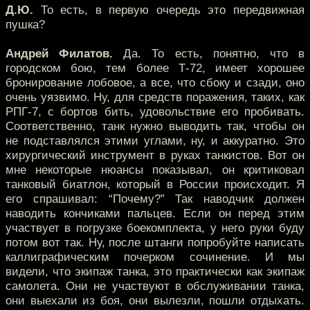
Д.Ю.
То есть, в первую очередь это передвижная
пушка?
Андрей Филатов.
Да. То есть, понятно, что в
городском бою, тем более Т-72, имеет хорошее
бронирование лобовое, а все, что сбоку и сзади, оно
очень уязвимо. Ну, для средств поражения, таких, как
РПГ-7, с бортов бить, удовольствие его пробивать.
Соответственно, танк нужно выводить так, чтобы он
не подставлялся этими углами, ну, и аккуратно. Это
хирургический инструмент в руках танкистов. Вот он
мне некоторые нюансы показывал, он критиковал
танковый биатлон, который в России происходит. Я
его спрашивал: “Почему?” Так наводчик должен
наводить кончиками пальцев. Если он перед этим
участвует в погрузке боекомплекта, у него руки буду
потом вот так. Ну, после штанги попробуйте написать
каллиграфическим почерком сочинение. И мы
видели, что экипаж танка, это практически как экипаж
самолета. Они не участвуют в обслуживании танка,
они выехали из боя, они вылезли, пошли отдыхать.