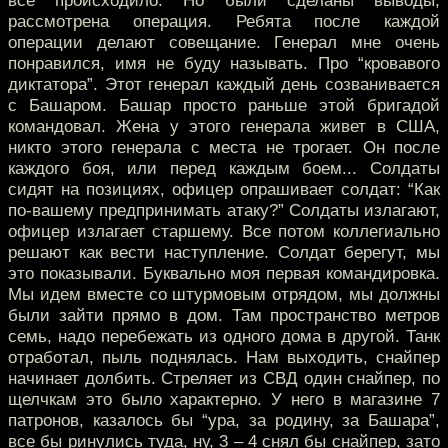
все происходило. Но были сделаны выводы,
рассмотрена операция. Ребята после каждой
операции делают совещание. Генерал мне очень
понравился, имя не буду называть. Про “кровавого
диктатора”. Этот генерал каждый день созванивается
с Башаром. Башар просто раньше этой бригадой
командовал. Жена у этого генерала живет в США,
никто этого генерала с места не трогает. Он после
каждого боя, или перед каждым боем... Солдаты
сидят на позициях, офицер опрашивает солдат: “Как
по-вашему предпринимать атаку?” Солдаты излагают,
офицер излагает старшему. Все потом коллегиально
решают как вести наступление. Солдат берегут, мы
это показывали. Буквально моя первая командировка.
Мы идем вместе со штурмовым отрядом, мы должны
были зайти прямо в дом. Там пространство метров
семь, надо перебежать из одного дома в другой. Танк
отработал, пыль поднялась. Нам выходить, снайпер
начинает долбить. Стреляет из СВД один снайпер, по
щелчкам это было характерно. У него в магазине 7
патронов, казалось бы “ура, за родину, за Башара”,
все бы ринулись туда, ну, 3 – 4 снял бы снайпер, зато