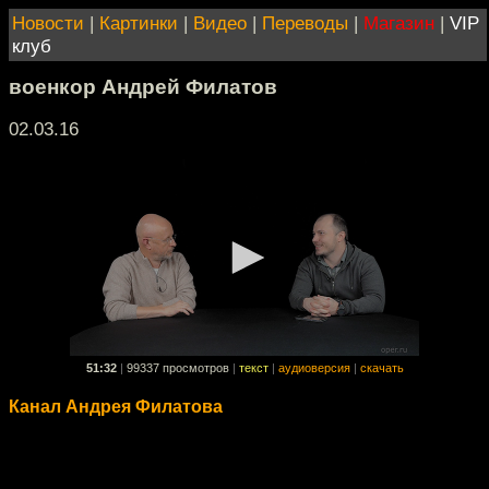
Новости
|
Картинки
|
Видео
|
Переводы
|
Магазин
|
VIP
клуб
военкор Андрей Филатов
02.03.16
51:32
|
99337 просмотров
|
текст
|
аудиоверсия
|
скачать
Канал Андрея Филатова