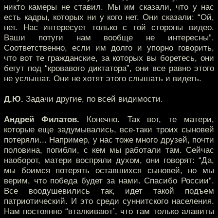
никто камеры не ставил. Мы им сказали, что у нас
есть кадры, которых ни у кого нет. Они сказали: “Ой,
нет. Нас интересует только с той стороны видео.
Ваши потуги нам вообще не интересны”.
Соответственно, если им долго и упорно говорить,
что вот те гражданские, за которых вы боретесь, они
бегут под “кровавого диктатора”, они все равно этого
не услышат. Они не хотят этого слышать и видеть.
Д.Ю.
Задачи другие, по всей видимости.
Андрей Филатов.
Конечно. Так вот, те матери,
которые еще задумывались, все-таки троих сыновей
потеряли... Например, у нас тоже много друзей, почти
половина, погибли, с кем мы работали там. Сейчас
наоборот, матери воспряли духом, они говорят: “Да,
мы боимся потерять оставшихся сыновей, но мы
верим, что победа будет за нами. Спасибо России”.
Все воодушевились так, идет такой подъем
патриотический. И это среди суннитского населения.
Нам постоянно “вталкивают’, что там только алавиты