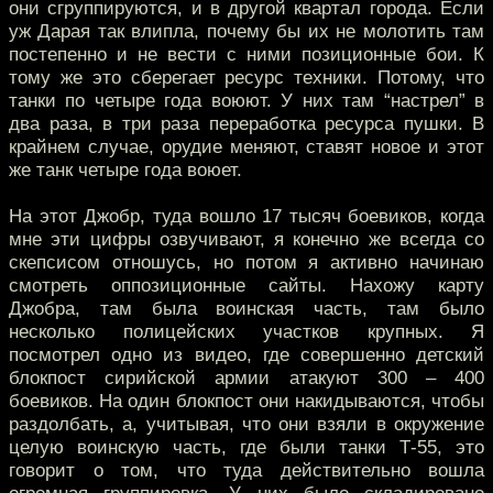
они сгруппируются, и в другой квартал города. Если
уж Дарая так влипла, почему бы их не молотить там
постепенно и не вести с ними позиционные бои. К
тому же это сберегает ресурс техники. Потому, что
танки по четыре года воюют. У них там “настрел” в
два раза, в три раза переработка ресурса пушки. В
крайнем случае, орудие меняют, ставят новое и этот
же танк четыре года воюет.
На этот Джобр, туда вошло 17 тысяч боевиков, когда
мне эти цифры озвучивают, я конечно же всегда со
скепсисом отношусь, но потом я активно начинаю
смотреть оппозиционные сайты. Нахожу карту
Джобра, там была воинская часть, там было
несколько полицейских участков крупных. Я
посмотрел одно из видео, где совершенно детский
блокпост сирийской армии атакуют 300 – 400
боевиков. На один блокпост они накидываются, чтобы
раздолбать, а, учитывая, что они взяли в окружение
целую воинскую часть, где были танки Т-55, это
говорит о том, что туда действительно вошла