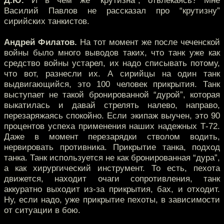
Д.Ю.
И в чем же “крутизна”, отвлекаясь? Мне
Василий Павлов не рассказал про “крутизну”
сирийских танкистов.
Андрей Филатов.
На тот момент же после чеченской
войны было много выводов таких, что танк уже как
средство войны устарел, их надо списывать потому,
что вот, разнесли их. А сирийцы на один танк
выдвигающийся, это 100 человек прикрытия. Танк
выступает не такой бронированной “дурой”, которая
выкатилась и давай стрелять налево, направо,
перезаряжаясь спокойно. Если экипаж выучен, это 90
процентов успеха применения наших надежных Т-72.
Даже в момент перезарядки стволом водить,
нервировать противника. Прикрытие танка, подход
танка. Танк используется не как бронированная “дура”,
а как хирургический инструмент. То есть, пехота
движется, находит очаги сопротивления, танк
аккуратно выходит из-за прикрытия, бах, и отходит.
Ну, если надо, уже прикрытие пехоты, в зависимости
от ситуации в бою.