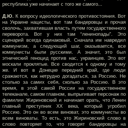
республика уже начинает с того же самого...
Д.Ю.
К вопросу идеологического противостояния. Вот
на Украине нацисты, вот там бандеровцы и прочая
сволочь, захватившая власть путем государственного
переворота. Вот у них там “ленинопады”. Это
сценарий всегда одинаковый. Сначала им навредил
коммунизм, а следующий шаг, оказывается, все
коммунисты были русскими. А значит, это был
этнический геноцид против нас, украинцев. Это вот
москали проклятые. Все сводится к одному и тому
же. И вот в Донецке передний край, где люди
сражаются, как нетрудно догадаться, за Россию. Не
столько за самих себя, сколько за Россию. В это
время, в этой самой России на государственном
телеканале, самом главном, выпрыгивает персонаж по
фамилии Жириновский и начинает орать, что Ленин
главный преступник XX века, который угробил
Россию. Это он во всем виноват, это коммунисты во
всем виноваты. То есть, это Жириновский слово в
слово повторяет то, что говорят бандеровцы на