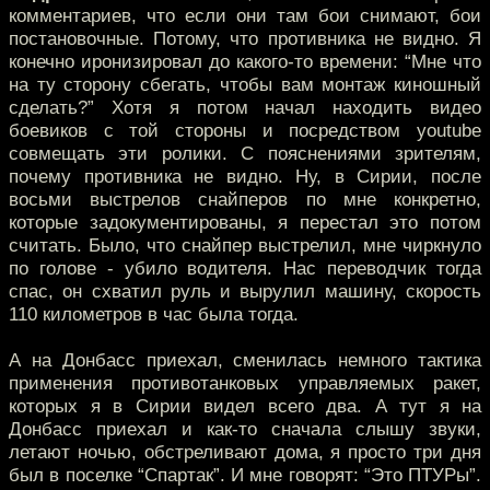
комментариев, что если они там бои снимают, бои
постановочные. Потому, что противника не видно. Я
конечно иронизировал до какого-то времени: “Мне что
на ту сторону сбегать, чтобы вам монтаж киношный
сделать?” Хотя я потом начал находить видео
боевиков с той стороны и посредством youtube
совмещать эти ролики. С пояснениями зрителям,
почему противника не видно. Ну, в Сирии, после
восьми выстрелов снайперов по мне конкретно,
которые задокументированы, я перестал это потом
считать. Было, что снайпер выстрелил, мне чиркнуло
по голове - убило водителя. Нас переводчик тогда
спас, он схватил руль и вырулил машину, скорость
110 километров в час была тогда.
А на Донбасс приехал, сменилась немного тактика
применения противотанковых управляемых ракет,
которых я в Сирии видел всего два. А тут я на
Донбасс приехал и как-то сначала слышу звуки,
летают ночью, обстреливают дома, я просто три дня
был в поселке “Спартак”. И мне говорят: “Это ПТУРы”.