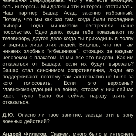
нынешняя сверхдержава. Что у нас есть амбиции,
есть интересы. Мы должны эти интересы отстаивать.
Наш партнер Башар Асад, законно избранный.
Потому, что мы как раз там, когда были последние
выборы. Тогда минометом обстреляли наше
посольство. Одно дело, когда тебе показывают по
телевизору, другое дело когда ты приходишь в толпу
и видишь лица этих людей. Видишь, что нет там
никаких злобных “кгбешников”, стоящих за каждым
человеком с плакатом. И мы все это видели. Как им
отказатьcя от Башара, если их будут вырезать?
Башар стал синонимом сопротивления, люди его
поддерживают, поэтому там альтернатив не было за
кого голосовать. Если это верховный
главнокомандующий на войне, которая у них сейчас
идет. Глупо было бы сейчас народу взять и
отказаться.
Д.Ю.
Опасно ли твое занятие, заезды эти в зону
военных действий?
Андрей Филатов.
Скажем, много было в интернете