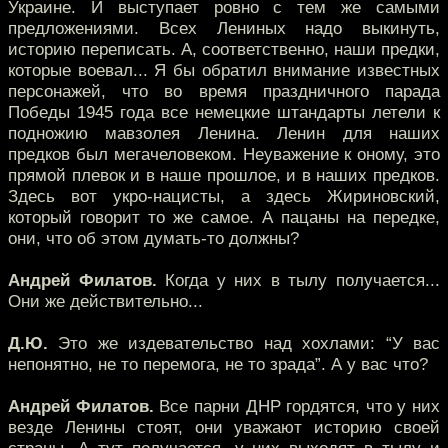
Украине. И выступает ровно с тем же самыми
предложениями. Всех Лениных надо выкинуть,
историю переписать. А, соответственно, наши предки,
которые воевал... Я бы обратил внимание известных
персонажей, что во время праздничного парада
Победы 1945 года все немецкие штандарты летели к
подножию мавзолея Ленина. Ленин для наших
предков был мегачеловеком. Неуважение к оному, это
прямой плевок и в наше прошлое, и в наших предков.
Здесь вот укро-нацисты, а здесь Жириновский,
который говорит то же самое. А пацаны на передке,
они, что об этом думать-то должны?
Андрей Филатов.
Когда у них в тылу получается...
Они же действительно...
Д.Ю.
Это же издевательство над хохлами: “У вас
непонятно, не то перемога, не то зрада”. А у вас что?
Андрей Филатов.
Все парни ДНР гордятся, что у них
везде Ленины стоят, они уважают историю своей