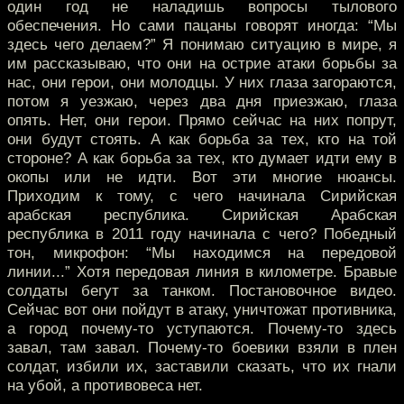
один год не наладишь вопросы тылового
обеспечения. Но сами пацаны говорят иногда: “Мы
здесь чего делаем?” Я понимаю ситуацию в мире, я
им рассказываю, что они на острие атаки борьбы за
нас, они герои, они молодцы. У них глаза загораются,
потом я уезжаю, через два дня приезжаю, глаза
опять. Нет, они герои. Прямо сейчас на них попрут,
они будут стоять. А как борьба за тех, кто на той
стороне? А как борьба за тех, кто думает идти ему в
окопы или не идти. Вот эти многие нюансы.
Приходим к тому, с чего начинала Сирийская
арабская республика. Сирийская Арабская
республика в 2011 году начинала с чего? Победный
тон, микрофон: “Мы находимся на передовой
линии...” Хотя передовая линия в километре. Бравые
солдаты бегут за танком. Постановочное видео.
Сейчас вот они пойдут в атаку, уничтожат противника,
а город почему-то уступаются. Почему-то здесь
завал, там завал. Почему-то боевики взяли в плен
солдат, избили их, заставили сказать, что их гнали
на убой, а противовеса нет.