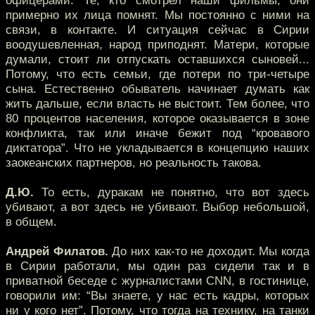
офицерами. Те, кто смотрел наши фильмы, они
примерно их лица помнят. Мы постоянно с ними на
связи, в контакте. И ситуация сейчас в Сирии
воодушевленная, народ приподнят. Матери, которые
думали, стоит ли отпускать оставшихся сыновей...
Потому, что есть семьи, где потери по три-четыре
сына. Естественно обыватель начинает думать как
жить дальше, если власть не выстоит. Тем более, что
80 процентов населения, которое оказывается в зоне
конфликта, так или иначе бежит под “кровавого
диктатора”. Что не укладывается в концепцию наших
заокеанских партнеров, но реальность такова.
Д.Ю.
То есть, дуракам не понятно, что вот здесь
убивают, а вот здесь не убивают. Выбор небольшой,
в общем.
Андрей Филатов.
До них как-то не доходит. Мы когда
в Сирии работали, мы один раз сидели так и в
приватной беседе с журналистами CNN, в гостинице,
говорили им: “Вы знаете, у нас есть кадры, которых
ни у кого нет”. Потому, что тогда на технику, на танки