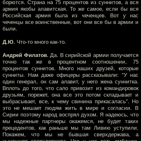
борются. Страна на 75 процентов из суннитов, а вся
армия якобы алавитская. То же самое, если бы вся
Российская армия была из чеченцев. Вот у нас
чеченцы все воинственные, вот они все бы в армии и
были.
Д.Ю.
Что-то много как-то.
Андрей Филатов.
Да. В сирийской армии получается
точно так же в процентном соотношении, 75
процентов суннитов. Много наших друзей, которые
сунниты. Нам даже офицеры рассказывали: “У нас
один генерал, он сам алавит, у него жена суннитка.
Вплоть до того, что сало привозит из командировок
друзьям, порежет, она все это потом складывает и
выбрасывает, все, к чему свинина прикасалась”. Но
это не мешает людям жить в мире и согласии. В
Сирии поэтому народ воспрял духом. Я надеюсь, что
мы надежные партнеры окажемся, не будет таких
прецедентов, как раньше мы там Ливию уступили.
Покажем, что мы не бывшая сверхдержава, а