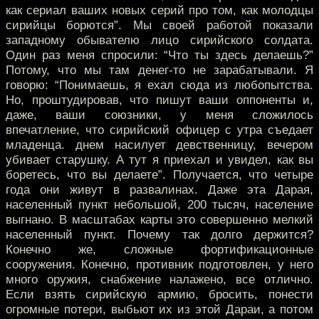
как сериал ваших новых серий про том, как молодцы
сирийцы борются”. Мы своей работой показали
западному обывателю лицо сирийского солдата.
Один раз меня спросили: “Что ты здесь делаешь?”
Потому, что мы там денег-то не зарабатывали. Я
говорю: “Понимаешь, я ехал сюда из любопытства.
Но, проштудировав, что пишут ваши оппоненты и,
даже, ваши союзники, у меня сложилось
впечатление, что сирийский офицер с утра съедает
младенца. днем насилует девственницу, вечером
убивает старушку. А тут я приехал и увидел, как вы
боретесь, что вы делаете”. Получается, что четыре
года они живут в развалинах. Даже эта Дарая,
населенный пункт небольшой, 200 тысяч, население
выгнано. В масштабах карты это совершенно мелкий
населенный пункт. Почему так долго держится?
Конечно же, сложные фортификационные
сооружения. Конечно, противник подготовлен, у него
много оружия, снабжение налажено, все отлично.
Если взять сирийскую армию, бросить, понести
огромные потери, выбьют их из этой Дараи, а потом