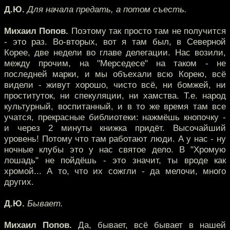
Д.Ю.
Для начала предать, а потом съесть.
Михаил Попов.
Поэтому так просто там не получится
- это раз. Во-вторых, вот я там был, в Северной
Корее, две недели во главе делегации. Нас возили,
между прочим, на "Мерседесе" на таком - не
последней марки, и мы объехали всю Корею, всё
видели - живут хорошо, чисто всё, ни бомжей, ни
проституток, ни спекуляции, ни хамства. Т.е. народ
культурный, воспитанный, и в то же время там все
учатся, прекрасные библиотеки: нажмёшь кнопочку -
и через 2 минуты книжка придёт. Высочайший
уровень! Потому что там работают люди. А у нас - ну
ночные клубы это у нас святое дело. В "Хромую
лошадь" не пойдёшь - это значит, ты вроде как
хромой... А то, что их сожгли - да мелочи, много
других.
Д.Ю.
Бывает.
Михаил Попов.
Да, бывает, всё бывает в нашей