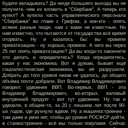
будете вкладывать? Да нигде большего выхода вы не
получите, чем их вложить в "Сбербанк". А теперь кто
купил? А купила часть управленческого персонала
"Сбербанка" во главе с Грефом, а кое-кто - опять
всякие разные люди, нам с вами не известные. Но
нам известно, что пытаются от государства всё время
оторвать. Ну и казалось бы: вы провели
приватизацию - ну хорошо, провели. А чего вы через
25 лет опять приватизацию? Да вы когда-то закончите
это делать и определитесь? Когда определитесь,
какая у нас экономика. Вот я думаю, бывает ещё
социалистическая экономика, вы её разрушили.
Добрать до того уровня никак не удалось, до общего
объёма почти добрали. Вот Владимир Владимирович
говорил: удвоение ВВП. Во-первых, ВВП - это
Владимир Владимирович, во-вторых, валовый
внутренний продукт - вот тут удвоение. Ну так и
удвоили, в общем-то, за 20 с лишним лет после 90-
ых годов, где рухнуло вдвое. Ну а машиностроение -
там даже и речи нет, чтобы до уровня РОСФСР дойти,
в станкостроении - всё мы только покупаем. Сейчас