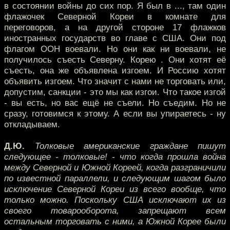
в состоянии войны до сих пор. Я был в ..., там один
флажочек Северной Кореи в комнате для
переговоров, а на другой стороне 17 флажков
иностранных государств во главе с США. Они под
флагом ООН воевали. Но они как ни воевали, не
получилось съесть Северну. Корею . Они хотят её
съесть, она же объявлена изгоем. И Россию хотят
объявить изгоем. Что значит с нами не торговать или,
допустим, санкции - это мы как изгои. Что такое изгой
- вы есть, но вас ещё не съели. Но съедим. Но не
сразу, готовимся к этому. А если вы упираетесь - ну
откладываем.
Д.Ю.
Толковые американские граждане пишут
следующее - толковые! - что когда прошла война
между Северной и Южной Кореей, когда разграничили
по известной параллели, и следующим шагом было
исключение Северной Кореи из всего вообще, что
только можно. Поскольку США исключают их из
своего товарооборота, запрещают всем
остальным торговать с ними, а Южной Корее были