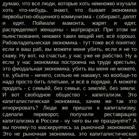
думаю, что все люди, которые хоть немножко изучали
хоть что-нибудь, знают, что бывает экономика
первобытно-общинного коммунизма - собирают, делят
и едят. Поймали мамонта, жарят и едят,
распределяют женщины - матриархат. При этом ни
пьянствования, никаких таких вещей нет, всё хорошо.
Рабовладельческая экономика - тут тоже всё понятно:
если я ваш раб, вы можете меня убить, если я не то
скажу. Ну вот, на счастье, у нас уже не рабство. Ну а
если у нас экономика построена на труде крестьян,
это феодальная экономика: убить вы меня не можете,
т.е. убьёте - ничего, сильно не накажут, но вообще-то
надо просто бить плетьми, и всё в порядке. А можете
продать - с семьёй, без семьи, с землёй, без земли.
И вот свободное общество - капитализм. Это
капиталистическая экономика, зачем же так это
игнорировать? Люди же пришли к капитализму,
сделали переворот, получили реставрацию
капитализма в России - ну чего вы не празднуете? А
вы почему-то маскируетесь за рыночной экономикой.
Это не рыночная экономика, это капиталистическая