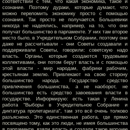
соответствии с тем, что какая экономика, такое и
сознание. Поэтому дураки, которые думают, что
можно переломить экономику просто с помощью
сознания. Так просто не получается. Большевики
никогда не надеялись, например, на то, что они
получат большинство в парламенте. У них там второе
место было, в Учредительном Собрании, поэтому они
даже не рассчитывали - они Советы создавали и
поддерживали Советы, говорили: советскую надо
власть. Органы, которые создаются трудовыми
коллективами, они потом берут власть и с помощью
этой власти - мир народам, фабрики рабочим,
крестьянам землю. Привлекают на свою сторону
большинство народа. Государство средство
привлечения большинства, а не наоборот, не
большинство есть средство завоевания власти в
государстве. Информирую: есть такая у Ленина
работа "Выборы в Учредительное Собрание и
диктатура пролетариата", там это всё очень толково
разъяснено. Это единственная работа, где прямо
посвящено тому, как это люди, не имея большинства
в парламенте, взяли власть и создали такое могучее