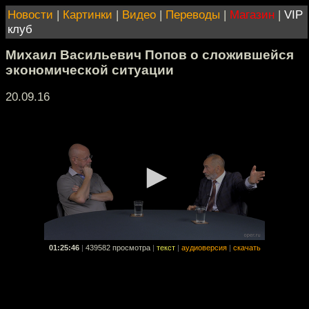
Новости
|
Картинки
|
Видео
|
Переводы
|
Магазин
|
VIP
клуб
Михаил Васильевич Попов о сложившейся
экономической ситуации
20.09.16
01:25:46
|
439582 просмотра
|
текст
|
аудиоверсия
|
скачать