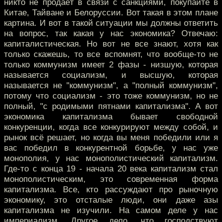
никто не продаёт в связи с санкциями, покупайте в
Китае, Тайване и Белоруссии. Вот такая в этом плане
картина. И вот в такой ситуации мы должны ответить
на вопрос, так какая у нас экономика? Отвечаю:
капиталистическая. Но вот не все знают, хотя как
только скажешь, то все вспомнят, что вообще-то не
только коммунизм имеет 2 фазы - низшую, которая
называется социализм, и высшую, которая
называется не "коммунизм", а "полный коммунизм",
потому что социализм - это тоже коммунизм, но не
полный, "с родимыми пятнами капитализма". А вот
экономика капитализма бывает свободной
конкуренции, когда все конкурируют между собой, и
рынок всё решает, но когда вы меня победили или я
вас победил в конкурентной борьбе, у нас уже
монополия, у нас монополистический капитализм.
Где-то с конца 19 - начала 20 века капитализм стал
монополистическим, это современная форма
капитализма. Все, кто рассуждают про рыночную
экономику, это отсталые люди, они даже азы
капитализма не изучили. На самом деле у нас
империализм. Другое дело, что господствуют