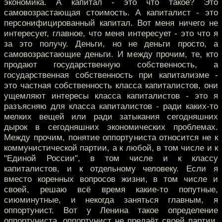
экономика. А капитал - это что такое? Это
самовозрастающая стоимость. А капиталист - это
персонифицированный капитал. Вот меня ничего не
интересует, главное, что меня интересует - это что я
за это получу. Деньги, но не деньги просто, а
самовозрастающие деньги. И между прочим, те, кто
продают государственную собственность, а
государственная собственность при капитализме -
это частная собственность класса капиталистов, они
ущемляют интересы класса капиталистов - это я
разъясняю для класса капиталистов - ради каких-то
мелких вещей или ради затыкания сегодняшних
дырок в сегодняшних экономических проблемах.
Между прочим, понятие оппортуниста относится не к
коммунистической партии, а к любой, в том числе и к
"Единой России", в том числе и к классу
капиталистов, и к отдельному человеку. Если я
вместо коренных вопросов жизни, в том числе и
своей, решаю всё время какие-то попутные,
сиюминутные, и некогда заняться главным, я
оппортунист. Вот у Ленина такое определение
оппортуниста, оппортунист не предаёт своей партии,