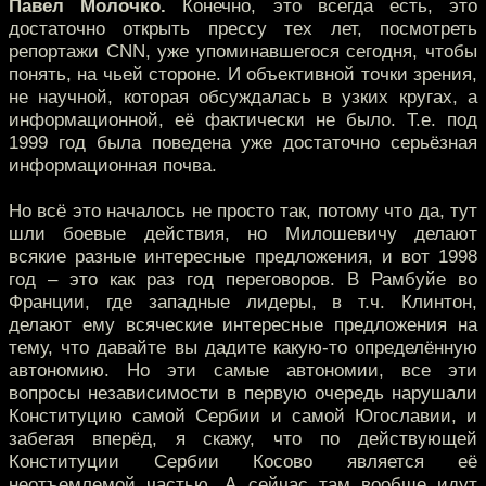
Павел Молочко.
Конечно, это всегда есть, это
достаточно открыть прессу тех лет, посмотреть
репортажи CNN, уже упоминавшегося сегодня, чтобы
понять, на чьей стороне. И объективной точки зрения,
не научной, которая обсуждалась в узких кругах, а
информационной, её фактически не было. Т.е. под
1999 год была поведена уже достаточно серьёзная
информационная почва.
Но всё это началось не просто так, потому что да, тут
шли боевые действия, но Милошевичу делают
всякие разные интересные предложения, и вот 1998
год – это как раз год переговоров. В Рамбуйе во
Франции, где западные лидеры, в т.ч. Клинтон,
делают ему всяческие интересные предложения на
тему, что давайте вы дадите какую-то определённую
автономию. Но эти самые автономии, все эти
вопросы независимости в первую очередь нарушали
Конституцию самой Сербии и самой Югославии, и
забегая вперёд, я скажу, что по действующей
Конституции Сербии Косово является её
неотъемлемой частью. А сейчас там вообще идут