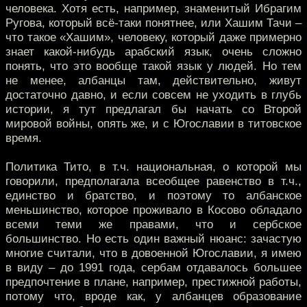
человека. Хотя есть, например, знаменитый Ибрагим
Ругова, который всё-таки понятнее, или Хашим Тачи –
что такое «Хашим», человеку, который даже примерно
знает какой-нибудь арабский язык, очень сложно
понять, что это вообще такой язык у людей. Но тем
не менее, албанцы там, действительно, живут
достаточно давно, и если совсем не уходить в глубь
истории, я тут предлагал бы начать со Второй
мировой войны, опять же, и с Югославии в титовское
время.
Политика Тито, в т.ч. национальная, о которой мы
говорили, предполагала всеобщее равенство в т.ч.,
единство и братство, и поэтому то албанское
меньшинство, которое проживало в Косово обладало
всеми теми же правами, что и сербское
большинство. Но есть один важный нюанс: зачастую
многие считали, что в довоенной Югославии, я имею
в виду – до 1991 года, сербам отдавалось большее
предпочтение в плане, например, престижной работы,
потому что, вроде как, у албанцев образование