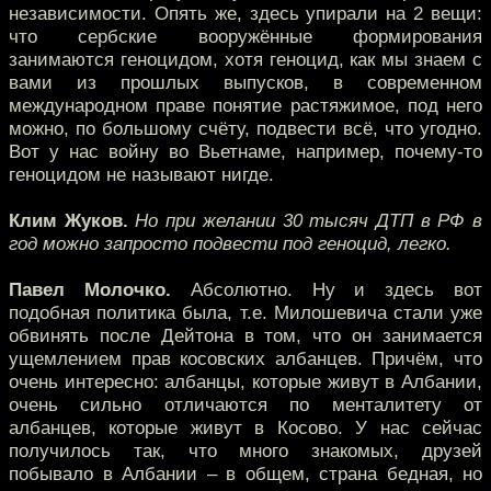
независимости. Опять же, здесь упирали на 2 вещи:
что сербские вооружённые формирования
занимаются геноцидом, хотя геноцид, как мы знаем с
вами из прошлых выпусков, в современном
международном праве понятие растяжимое, под него
можно, по большому счёту, подвести всё, что угодно.
Вот у нас войну во Вьетнаме, например, почему-то
геноцидом не называют нигде.
Клим Жуков.
Но при желании 30 тысяч ДТП в РФ в
год можно запросто подвести под геноцид, легко.
Павел Молочко.
Абсолютно. Ну и здесь вот
подобная политика была, т.е. Милошевича стали уже
обвинять после Дейтона в том, что он занимается
ущемлением прав косовских албанцев. Причём, что
очень интересно: албанцы, которые живут в Албании,
очень сильно отличаются по менталитету от
албанцев, которые живут в Косово. У нас сейчас
получилось так, что много знакомых, друзей
побывало в Албании – в общем, страна бедная, но