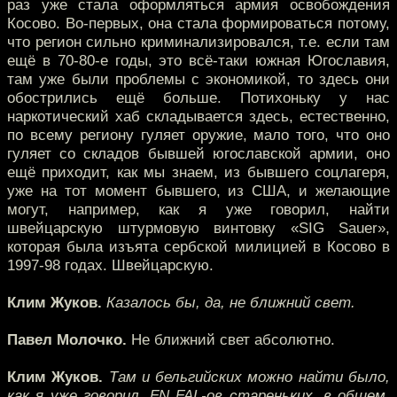
раз уже стала оформляться армия освобождения
Косово. Во-первых, она стала формироваться потому,
что регион сильно криминализировался, т.е. если там
ещё в 70-80-е годы, это всё-таки южная Югославия,
там уже были проблемы с экономикой, то здесь они
обострились ещё больше. Потихоньку у нас
наркотический хаб складывается здесь, естественно,
по всему региону гуляет оружие, мало того, что оно
гуляет со складов бывшей югославской армии, оно
ещё приходит, как мы знаем, из бывшего соцлагеря,
уже на тот момент бывшего, из США, и желающие
могут, например, как я уже говорил, найти
швейцарскую штурмовую винтовку «SIG Sauer»,
которая была изъята сербской милицией в Косово в
1997-98 годах. Швейцарскую.
Клим Жуков.
Казалось бы, да, не ближний свет.
Павел Молочко.
Не ближний свет абсолютно.
Клим Жуков.
Там и бельгийских можно найти было,
как я уже говорил, FN FAL-ов стареньких, в общем,