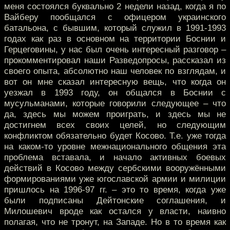
меня состоялся буквально 2 недели назад, когда я по
Вайберу пообщался с офицером украинского
батальона, с бывшим, который служил в 1991-1993
годах как раз в основном на территории Боснии и
Герцеговины, у нас был очень интересный разговор –
прокомментировал наши Разведопросы, рассказал из
своего опыта, абсолютно наш человек по взглядам, и
вот он мне сказал интересную вещь, что когда он
уезжал в 1993 году, он общался в Боснии с
мусульманами, которые говорили следующее – что
да, здесь мы можем проиграть, и здесь мы не
достигнем всех своих целей, но следующим
конфликтом обязательно будет Косово. Т.е. уже тогда
на каком-то уровне межнационального общения эта
проблема вставала, и начало активных боевых
действий в Косово между сербскими вооружёнными
формированиями уже югославской армии и милиции
пришлось на 1996-97 гг. – это то время, когда уже
были подписаны Дейтонские соглашения, и
Милошевич вроде как остался у власти, наивно
полагая, что не тронут, на Западе. Но в то время как