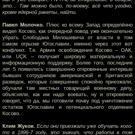
это… Там можно было, по-моему, всё что угодно,
кроме ядерной ракеты, найти.
Павел Молочко.
Плюс ко всему Запад определённо
видел Косово, как очередной повод уже окончательно
убрать Слободана Милошевича от власти в том
самом огрызке Югославии, именно через этот вот
конфликт. Т.е. Армия освобождения Косово – ОАК,
или UÇK – получает широкую материальную и
информационную поддержку. Более того, последние
лет 5 появились совершенно откровенные интервью
бывших сотрудников американской и британской
разведок, которые совершенно спокойно приезжали,
обучали там местных товарищей военному делу,
объясняли, как им надо воевать, ну и откровенно
говорят, что да, мы готовили почву под уничтожение
остатков Югославии и потенциального отделения
Косово.
Клим Жуков.
Если они приезжали уже обучать кого-
то в 1996-7 году, это значит, что работа в том