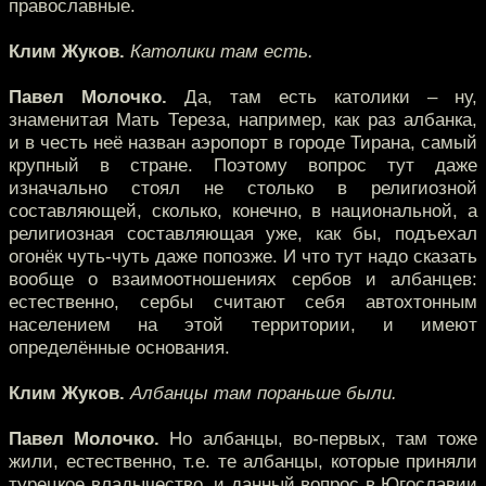
православные.
Клим Жуков.
Католики там есть.
Павел Молочко.
Да, там есть католики – ну,
знаменитая Мать Тереза, например, как раз албанка,
и в честь неё назван аэропорт в городе Тирана, самый
крупный в стране. Поэтому вопрос тут даже
изначально стоял не столько в религиозной
составляющей, сколько, конечно, в национальной, а
религиозная составляющая уже, как бы, подъехал
огонёк чуть-чуть даже попозже. И что тут надо сказать
вообще о взаимоотношениях сербов и албанцев:
естественно, сербы считают себя автохтонным
населением на этой территории, и имеют
определённые основания.
Клим Жуков.
Албанцы там пораньше были.
Павел Молочко.
Но албанцы, во-первых, там тоже
жили, естественно, т.е. те албанцы, которые приняли
турецкое владычество, и данный вопрос в Югославии