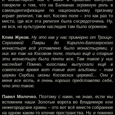
говорили о том, что на Балканах огромную роль в
самоидентификации по национальному признаку
играет религия, так вот, Косово поле – это как раз то
место, где вся эта религия была сосредоточена. Ну,
не вся, но культурное наследие там было огромное.
Клим Жуков.
Ну это как у нас примерно от Троице-
Сергиевой Лавры до Кирилло-Белозерского
монастыря всё уставлено было монастырями, у
них же так на Косовом поле, только ещё и старше
эти монастыри были почти все. Там такое у них
наследие! Помню, югославы выпускали ещё в
советское время вот такие вот альбомы – там
церкви Сербии, иконы Косовских церквей… Они у
меня все есть, я очень хорошо представляю себе,
что это такое.
Павел Молочко.
Поэтому с нами, не знаю, если мы
вспомним наши Золотые ворота во Владимире или
нижегородские храмы – это вот всё вместе собранное
на одном каком-то клочке пространства. Ну и помимо