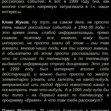
российских событий. А вот в 1999 году она, как
многие считают, напрямую затрагивала в т.ч. наши
интересы.
Клим Жуков.
Ну тут, на самом деле, не просто
тень наших российских событий, а 1991-95 годы –
это время очень слабой информатизации, прямо
скажем, поэтому все, конечно, кому было
интересно, не просто знали об этом – они там
воевали, многие наши люди, как ты хорошо знаешь.
А обывателю об этом просто рассказывали то,
что он слышал по телевизору, а по телевизору
выдавали информацию строго дозировано. Это уже
в 1999 году был интернет вполне себе
действующий, и можно было просто по эмейлу
элементарно узнать или залезть на какой-нибудь
американский или любой другой новостной канал и
посмотреть там что-нибудь. А в 1995 году куда бы
ты полез – на Первый канал по телевизору, в
программу «Время». А что там тебе расскажут?
Павел Молочко.
30 секунд буквально в вечернем