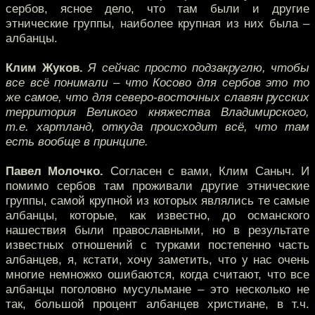
сербов, ясное дело, что там были и другие
этнические группы, наиболее крупная из них была –
албанцы.
Клим Жуков.
Я сейчас просто подзакруглю, чтобы
все всё понимали – что Косово для сербов это то
же самое, что для северо-восточных славян русских
территория Великого княжества Владимирского,
т.е. хартланд, откуда происходит всё, что там
есть вообще в принципе.
Павел Молочко.
Согласен с вами, Клим Саныч. И
помимо сербов там проживали другие этнические
группы, самой крупной из которых являлись те самые
албанцы, которые, как известно, до османского
нашествия были православными, но в результате
известных отношений с турками постепенно часть
албанцев, я, кстати, хочу заметить, что у нас очень
многие немножко ошибаются, когда считают, что все
албанцы поголовно мусульмане – это несколько не
так, большой процент албанцев христиане, в т.ч.