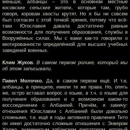
меньше, албанцы – это в основном местные
косовские сельские жители, которые там, грубо
говоря, коровам хвосты крутят. Но я бы не совсем
был согласен с этой точкой зрения, потому что всё-
таки Югославия давала достаточно равные
возможности для получения образования, службы в
Вооружённых силах. Мы с вами как-то говорили о
квотированности определённой для высших учебных
заведений военных.
Клим Жуков.
В самом первом ролике, который мы
об этом записывали.
Павел Молочко.
Да, в самом первом ещё. И т.е.
албанцы, в принципе, имели те же права. Но, опять
же, остро вставал вопрос о языке, в т.ч. о языке для
получения образования и о возможном каком-то
воссоединении с Албанией. Причём, я замечу:
отношения Югославии с Албанией были довольно
сложными, т.е. ещё в годы активного правления Тито
он имел достаточно сложные отношения с Энвером
Ходжа, знаменитым албанским диктатором, который