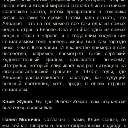
после войны Второй мировой сначала был союзником
Советского Союза, потом превратился в союзника
Китая на какое-то время. Потом надо сказать, что
Албания – это на тот момент всё-таки одна из самых
бедных стран в Европе. Она и сейчас одна из самых
бедных стран в Европе, и с тогдашним ходжевским
социализмом тоже уровень жизни был там гораздо
ниже, чем в Югославии. И в качестве примера я вам
посоветую, например, посмотреть такой сербский
художественный фильм, называется, по-моему,
«Патруль», который описывает как раз ситуацию на
югославо-албанской границе в 1970-е годы, где
Албания рассматривается зачастую, как будущий
военный противник, хотя, вроде, в обеих странах
социализм.
Клим Жуков.
Ну, при Энвере Ходжа там социализм
был очень в кавычках.
Павел Молочко.
Согласен с вами, Клим Саныч, но
мы сейчас говорим о более формальном подходе к