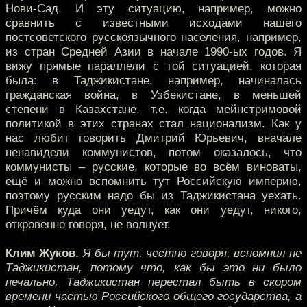
Нови-Сад. И эту ситуацию, например, можно
сравнить с известными исходами нашего
постсоветского русскоязычного населения, например,
из стран Средней Азии в начале 1990-ых годов. Я
вижу прямые параллели с той ситуацией, которая
была: в Таджикистане, например, начиналась
гражданская война, в Узбекистане, в меньшей
степени в Казахстане, т.е. когда мейнстримовой
политикой в этих странах стал национализм. Как у
нас любит говорить Дмитрий Юрьевич, вначале
ненавидели коммунистов, потом оказалось, что
коммунисты – русские, которые во всём виноваты,
ещё и можно вспомнить тут Российскую империю,
поэтому русским надо бы из Таджикистана уехать.
Причём куда они уедут, как они уедут, никого,
откровенно говоря, не волнует.
Клим Жуков.
Я бы тут, честно говоря, вспомнил не
Таджикистан, потому что, как бы это ни было
печально, Таджикистан перестал быть в скором
времени частью Российского общего государства, а