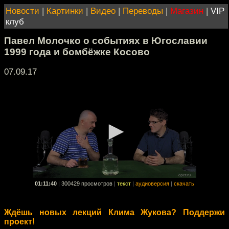
Новости
|
Картинки
|
Видео
|
Переводы
|
Магазин
|
VIP
клуб
Павел Молочко о событиях в Югославии
1999 года и бомбёжке Косово
07.09.17
01:11:40
|
300429 просмотров
|
текст
|
аудиоверсия
|
скачать
Ждёшь новых лекций Клима Жукова? Поддержи
проект!