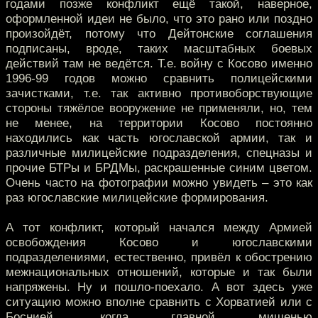
годами позже конфликт ещё такой, наверное,
оформленной идеи не было, что это рано или поздно
произойдёт, потому что Дейтонские соглашения
подписаны, вроде, таких масштабных боевых
действий там не ведётся. Т.е. войну с Косово именно
1996-99 годов можно сравнить полицейскими
зачистками, т.е. так активно противоборствующие
стороны тяжёлое вооружение не применяли, но, тем
не менее, на территории Косово постоянно
находились как часть югославской армии, так и
различные милицейские подразделения, спецназы и
прочие БТРы и БРДМы, раскрашенные синим цветом.
Очень часто на фотографии можно увидеть – это как
раз югославские милицейские формирования.
А тот конфликт, который начался между Армией
освобождения Косово и югославскими
подразделениями, естественно, привёл к обострению
межнациональных отношений, которые и так были
напряжены. Ну и пошло-поехало. А вот здесь уже
ситуацию можно вполне сравнить с Хорватией или с
Боснией, когда главной мишенью