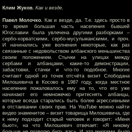
Клим Жуков.
Как и везде.
Павел Молочко.
Как и везде, да. Т.е. здесь просто в
то время большая часть населения бывшей
Югославии была увлечена другими разборками –
сербо-хорватскими, сербо-мусульманскими, и проч.
И начинались уже волнения некоторые, как раз
связанные с недовольством албанского меньшинства
своим положением. Стычки на улицах между
сербами и албанцами, какие-то демонстрации,
забастовки, стачки и что-то подобное. Многие
считают одной из точек отсчёта визит Слободана
Милошевича в Косово в 1987 году, когда местное
население пожаловалось ему на то, что его уже
начинают его немножечко притеснять албанцы,
которые всегда старались быть более агрессивными
в отстаивании своих прав. На YouTube можно найти
видео знаменитое – визит товарища Милошевича, где
к нему подходит старый человек и говорит: «Меня
бьют», на что Милошевич отвечает: «Я никому
больше не позволю бить вас». И это многими было