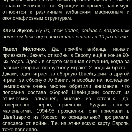
странах Бенилюкс, во Франции и прочее, напрямую
относится к различным албанским мафиозным и
околомафиозным структурам.
Клим Жуков.
Ну да, тем более, сейчас с возросшим
потоком беженцев это стало делать в 10 раз легче.
Павел Молочко.
Да, причём албанцы начали
приезжать, бежать от войны в Европу ещё в конце 90-
ых годов. Здесь в спорте смешная ситуация, когда за
разные сборные по футболу играют 2 родных брата –
Джаки, один играет за сборную Швейцарии, а другой
играет за сборную Албании, и вообще на последнем
чемпионате очень многие обратили внимание, что
половина состава сборной Швейцарии состоит из
этнических албанцев, многие из которых, да,
совершенно верно, приехали, будучи совсем
маленькими, 1994-95 г.рождения, они приехали в
Швейцарию из Косово по официальной программе,
спасаясь от войны. Т.е. на этническую карту Европы
тоже повлияло.