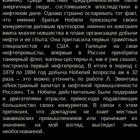
конечно, среди местных предпринимателей были
энергичные люди, состоявшиеся впоследствии в
нефтяном деле. Однако странно оспаривать тот факт,
что именно братья Нобели превзошли своих
конкурентов деловым кругозором, именно их компания
ввела многие новшества в плане организации добычи
нефти и ее сбыта. Она пригласила первых грамотных
специалистов из США и Галиции на свои
нефтепромыслы, впервые в России приобрела
танкерный флот, вагоны-цистерны и, как я уже сказал,
построила первый нефтепровод. В итоге в период с
1879 по 1884 год добыча Нобелей возросла аж в 32
раза – это можно уточнить по работе Л. Эвентова
«Иностранный капитал в нефтяной промышленности
России». Т.е. Нобели действительно были лидерами
и двигателями отрасли, превосходя подавляющее
большинство своих конкурентов. В связи с этим
претензия, что докладчик не знает местных
закавказских промышленников или принижает их
значение, на мой взгляд, выглядит очень
необоснованной.