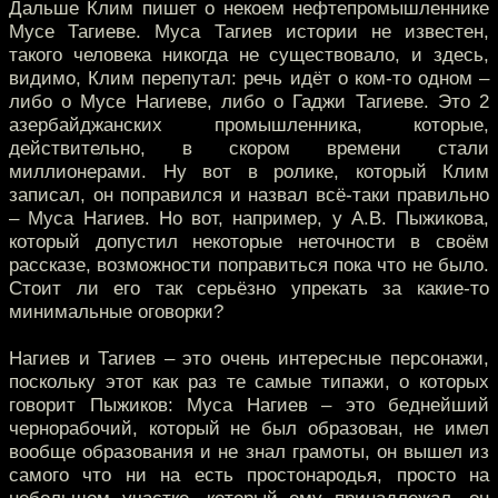
Дальше Клим пишет о некоем нефтепромышленнике
Мусе Тагиеве. Муса Тагиев истории не известен,
такого человека никогда не существовало, и здесь,
видимо, Клим перепутал: речь идёт о ком-то одном –
либо о Мусе Нагиеве, либо о Гаджи Тагиеве. Это 2
азербайджанских промышленника, которые,
действительно, в скором времени стали
миллионерами. Ну вот в ролике, который Клим
записал, он поправился и назвал всё-таки правильно
– Муса Нагиев. Но вот, например, у А.В. Пыжикова,
который допустил некоторые неточности в своём
рассказе, возможности поправиться пока что не было.
Стоит ли его так серьёзно упрекать за какие-то
минимальные оговорки?
Нагиев и Тагиев – это очень интересные персонажи,
поскольку этот как раз те самые типажи, о которых
говорит Пыжиков: Муса Нагиев – это беднейший
чернорабочий, который не был образован, не имел
вообще образования и не знал грамоты, он вышел из
самого что ни на есть простонародья, просто на