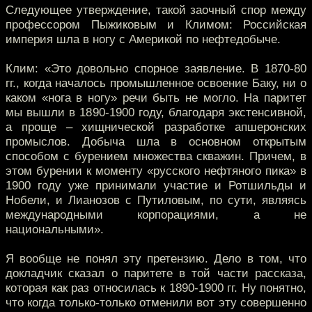
Следующее утверждение, такой заочный спор между
профессором Пыжиковым и Климом: Российская
империя шла в ногу с Америкой по нефтедобыче.
Клим: «Это довольно спорное заявление. В 1870-80
гг., когда началось промышленное освоение Баку, ни о
каком «нога в ногу» речи быть не могло. На паритет
мы вышли в 1890-1900 году, благодаря экстенсивной,
а проще – хищнической разработке апшеронских
промыслов. Добыча шла в основном открытым
способом с бурением множества скважин. Причем, в
этом бурении к моменту «русского нефтяного пика» в
1900 году уже принимали участие и Ротшильды и
Нобели, и Лианозов с Путиловым, по сути, являясь
международными корпорациями, а не
национальными».
Я вообще не понял эту претензию. Дело в том, что
докладчик сказал о паритете в той части рассказа,
которая как раз относилась к 1890-1900 гг. Ну понятно,
что когда только-только отменили вот эту совершенно