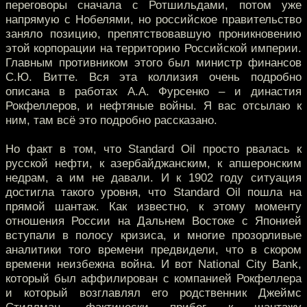
переговоры сначала с Ротшильдами, потом уже
напрямую с Нобелями, но российское правительство
заняло позицию, препятствовавшую проникновению
этой корпорации на территорию Российской империи.
Главным противником этого был министр финансов
С.Ю. Витте. Вся эта коллизия очень подробно
описана в работах А.А. Фурсенко – и династия
Рокфеллеров, и нефтяные войны. Я вас отсылаю к
ним, там всё это подробно рассказано.
Но факт в том, что Standard Oil просто рвалась к
русской нефти, к азербайджанским, к апшеронским
недрам, а им не давали. И к 1902 году ситуация
достигла такого уровня, что Standard Oil пошла на
прямой шантаж. Как известно, к этому моменту
отношения России на Дальнем Востоке с Японией
вступали в полосу кризиса, и многие прозорливые
аналитики того времени предвидели, что в скором
времени неизбежна война. И вот National City Bank,
который был аффилирован с компанией Рокфеллера
и который возглавлял его родственник Джеймс