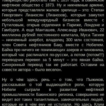
товарищество работало там с 1857 года, а Бакинское
нефтяное общество с 1873. Ну и никчемные армяне,
которые представляли жалкое зрелище – это: Степан
Геворгович Лианосян (Лианозов), которые замутил
небольшой международный бизнесок вместе с
Путиловым, открыв отделения в Париже, Лондоне и
Гамбурге. А еще Манташев, Александр Иванович, 22
миллиона рублей постоянного капитала, Муса Тагиев
– никчемный азербот, владелец 300 млн состояния,
член Совета нефтяников Баку, вместе с Нобелем.
Байка про ничего не понимающих азеров и чиновника,
который час распинался по-русски, а потом (потом!!!)
переводчик перевел за 5 минут – это явная байка.
Синхронный перевод так не работает. Оставим на
совести автора – было весело».
Ну о чём здесь речь – о том, что Пыжиков,
рассказывая о той выдающейся роли, которую
Нобели сыграли в развитии нефтяной
промышленности Бакинского региона, совершенно не
видит вот таких талантливых, замечательных людей,
которые ни в чём ему не уступали. Но здесь Клим