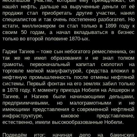
небольшом участке, который ему принадлежал, он
нашёл нефть, дальше на вырученные деньги от её
продажи стал приобретать другие участки, нанял
специалистов и так очень постепенно разбогател. Но
кстати, миллионером он стал только в 1899 году к
своим 50 годам, а начал вкладываться в бизнес
только во второй половине 1870-ых.
Гаджи Тагиев – тоже сын небогатого ремесленника, он
так же не имел образования и не знал толком
грамоты, первоначальный капитал сколотил на
торговле мелкой мануфактурой, средства вложил в
нефтяную промышленность после отмены нефтяной
системы. Первый фонтан на его землях забил только
в 1878 году. К моменту приезда Нобеля на Апшерон и
Тагиев, и Нагиев были начинающими дельцами,
предприимчивыми, но малограмотными и не
имеющими представления о современной нефтяной
инфраструктуре, каковое представление,
естественно, имели высокообразованные Нобели.
Подведём итог: начиная дело на бакинских