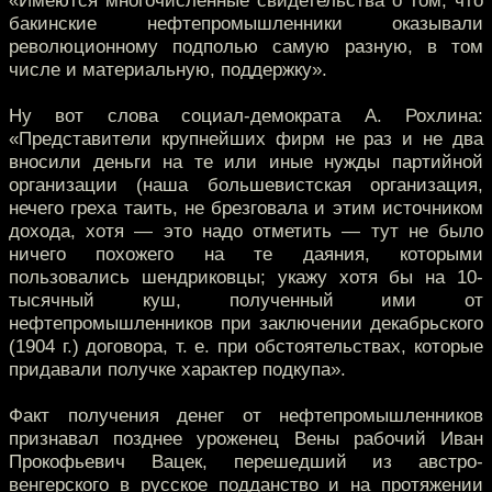
«Имеются многочисленные свидетельства о том, что
бакинские нефтепромышленники оказывали
революционному подполью самую разную, в том
числе и материальную, поддержку».
Ну вот слова социал-демократа А. Рохлина:
«Представители крупнейших фирм не раз и не два
вносили деньги на те или иные нужды партийной
организации (наша большевистская организация,
нечего греха таить, не брезговала и этим источником
дохода, хотя — это надо отметить — тут не было
ничего похожего на те даяния, которыми
пользовались шендриковцы; укажу хотя бы на 10-
тысячный куш, полученный ими от
нефтепромышленников при заключении декабрьского
(1904 г.) договора, т. е. при обстоятельствах, которые
придавали получке характер подкупа».
Факт получения денег от нефтепромышленников
признавал позднее уроженец Вены рабочий Иван
Прокофьевич Вацек, перешедший из австро-
венгерского в русское подданство и на протяжении