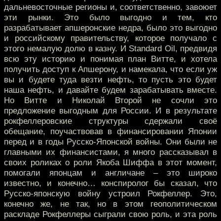
дальневосточные регионы и, соответственно, завоюет
эти рынки. Это было выгодно и тем, кто
разрабатывает апшеронские недра, было это выгодно
и российскому правительству, которое получало с
этого немалую долю в казну. И Standard Oil, предвидя
всю эту историю и понимая план Витте, и хотела
получить доступ к Апшерону, и намекала, что если уж
вы и будете туда везти нефть, то пусть это будет
наша нефть, и давайте будем зарабатывать вместе.
Но Витте и Николай Второй не сочли это
предложение выгодным для России. И в результате
рокфеллеровские структуры сдержали своё
обещание, поучаствовав в финансировании Японии
перед и в годы Русско-Японской войны. Они были не
главными их финансистами, я много рассказывал в
своих роликах о роли Якоба Шиффа в этот момент,
помогали японцам и англичане – это широко
известно, и конечно… конспиролог бы сказал, что
Русско-японскую войну устроил Рокфеллер. Это,
конечно же, не так, но в этом геополитическом
раскладе Рокфеллеры сыграли свою роль, и эта роль