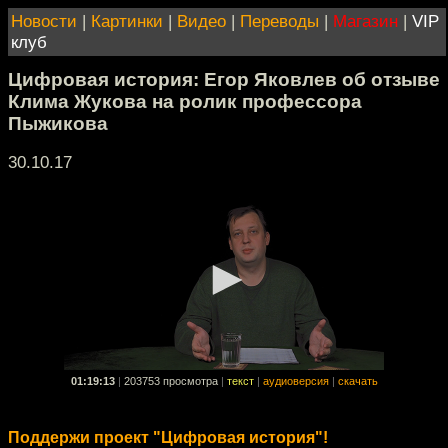
Новости
|
Картинки
|
Видео
|
Переводы
|
Магазин
|
VIP
клуб
Цифровая история: Егор Яковлев об отзыве
Клима Жукова на ролик профессора
Пыжикова
30.10.17
01:19:13
|
203753 просмотра
|
текст
|
аудиоверсия
|
скачать
Поддержи проект "Цифровая история"!