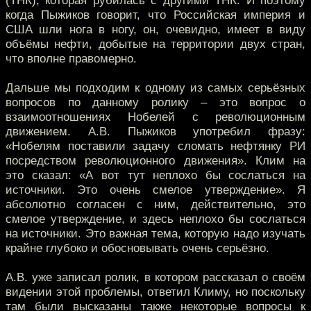
(ТНК), которая рубилась с другими ТНК. И поэтому
когда Пыжиков говорит, что Российская империя и
США шли нога в ногу, он, очевидно, имеет в виду
объёмы нефти, добытые на территории двух стран,
что вполне правомерно.
Дальше мы подходим к одному из самых серьёзных
вопросов по данному ролику – это вопрос о
взаимоотношениях Нобелей с революционным
движением. А.В. Пыжиков употребил фразу:
«Нобелям поставили задачу сломать нефтянку РИ
посредством революционного движения». Клим на
это сказал: «А вот тут неплохо бы сослаться на
источники. Это очень смелое утверждение». Я
абсолютно согласен с ним, действительно, это
смелое утверждение, и здесь неплохо бы сослаться
на источники. Это важная тема, которую надо изучать
крайне глубоко и обосновывать очень серьёзно.
А.В. уже записал ролик, в котором рассказал о своём
видении этой проблемы, ответил Климу, но поскольку
там были высказаны также некоторые вопросы к