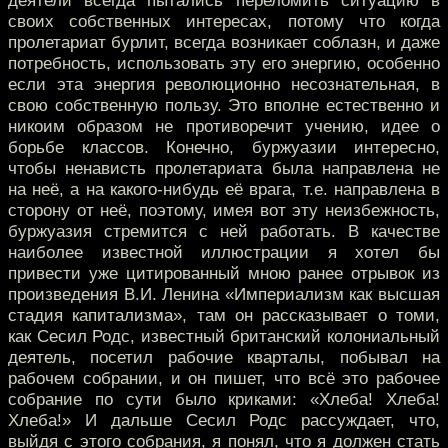
деятели всегда пытались переломить ситуацию в
своих собственных интересах, потому что когда
пролетариат бурлит, всегда возникает соблазн, и даже
потребность, использовать эту его энергию, особенно
если эта энергия революционно несознательная, в
свою собственную пользу. Это вполне естественно и
никоим образом не противоречит учению, идее о
борьбе классов. Конечно, буржуазии интересно,
чтобы ненависть пролетариата была направлена не
на неё, а на какого-нибудь её врага, т.е. направлена в
сторону от неё, поэтому, имея вот эту неизбежность,
буржуазия стремится с ней работать. В качестве
наиболее известной иллюстрации я хотел бы
привести уже цитированный мною ранее отрывок из
произведения В.И. Ленина «Империализм как высшая
стадия капитализма», там он рассказывает о томи,
как Сесил Родс, известный британский колониальный
деятель, посетил рабочие кварталы, побывал на
рабочем собрании, и он пишет, что всё это рабочее
собрание по сути было криками: «Хлеба! Хлеба!
Хлеба!» И дальше Сесил Родс рассуждает, что,
выйдя с этого собрания, я понял, что я должен стать