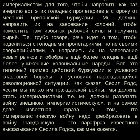
империалистом для того, чтобы направить как раз
энергию вот этих голодных пролетариев в сторону от
местной британской буржуазии. Мы должны
направить их на завоевание колоний, чтобы
поместить там избыток рабочей силы и получить
сырьё. Т.е. грубо говоря, речь идёт о том, чтобы
поделиться с голодными пролетариями, но не своими
сверхприбылями, а направить их на завоевание
новых рынков и обобрать ещё более голодные, ещё
более униженные колониальные народы. Вот это
типичный пример действий буржуазии в условиях
классовой борьбы, в условиях нарождающейся
революционной ситуации. Как сказал Сесил Родс,
«если мы не хотим гражданской войны, мы должны
стать империалистами, т.е. мы должны развязать
войну внешнюю, империалистическую», и на самом
деле известная фраза о том, что
империалистическую войну надо преобразовать в
войну гражданскую – это парафраз известного
высказывания Сесила Родса, как мне кажется.