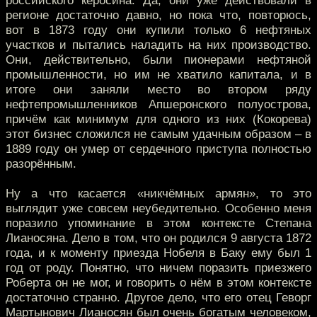
российского керосина. Да, они уже действовали в
регионе достаточно давно, но пока что, повторюсь,
вот в 1873 году они купили только 6 нефтяных
участков и пытались наладить на них производство.
Они, действительно, были пионерами нефтяной
промышленности, но им не хватило капитала, и в
итоге они заняли место во втором ряду
нефтепромышленников Апшеронского полуострова,
причём как минимум для одного из них (Кокорева)
этот бизнес сложился не самым удачным образом – в
1889 году он умер от сердечного приступа полностью
разорённым.
Ну а что касается «никчёмных армян», то это
выглядит уже совсем неубедительно. Особенно меня
поразило упоминание в этом контексте Степана
Лианосяна. Дело в том, что он родился 9 августа 1872
года, и к моменту приезда Нобеля в Баку ему был 1
год от роду. Понятно, что ничем поразить приезжего
Роберта он не мог, и говорить о нём в этом контексте
достаточно странно. Другое дело, что его отец Геворг
Мартынович Лианосян был очень богатым человеком,