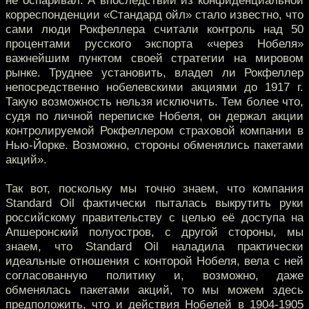
не оспаривал. А впоследствии из конфиденциальной
корреспонденции «Стандард ойл» стало известно, что
сами люди Рокфеллера считали контроль над 50
процентами русского экспорта «через Нобеля»
важнейшим пунктом своей стратегии на мировом
рынке. Труднее установить, владел ли Рокфеллер
непосредственно нобелевскими акциями до 1917 г.
Такую возможность нельзя исключить. Тем более что,
судя по личной переписке Нобеля, он держал акции
контролируемой Рокфеллером страховой компании в
Нью-Йорке. Возможно, стороны обменялись пакетами
акций».
Так вот, поскольку мы точно знаем, что компания
Standard Oil фактически пыталась выкрутить руки
российскому правительству с целью её доступа на
Апшеронский полуостров, с другой стороны, мы
знаем, что Standard Oil наладила практически
идеальные отношения с конторой Нобеля, вела с ней
согласованную политику и, возможно, даже
обменялась пакетами акций, то мы можем здесь
предположить, что и действия Нобелей в 1904-1905