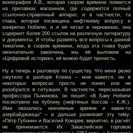
монография А.В., которая скором времени появится
на прилавках магазинов, где содержится полный
ссылочно-справочный аппарат, и в частности, та
глава, которая посвящена нефтяному вопросу и
конкретно Нобелю, и я её читал в черновиках, она
содержит более 200 ссылок на различную литературу
и документы. И чтобы развеять все вопросы к данной
тематике, в скором времени, когда эта глава будет
окончательно закончена, мы её выложим на
«Цифровой истории», её можно будет прочесть.
Ну а теперь к разговору по существу. Что меня резко
смутило в разборе Клима – мне кажется, он в
некоторых вопросах просто не понял или не
разобрался в ситуации. В частности, пересказывая
профессора Пыжикова, он пишет: «В Баку Нобели
посмотрели на публику (нефтяных боссов – К.Ж.).
Ими оказались никчемные армяне и какие-то
азербайджанцы" – и дальше развивает эту тему:
«Пётр Губонин и Василий Кокорев, вероятно, в расчёт
не принимаются. Их Закаспийское торговое