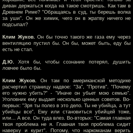
диван держаться когда на такое смотришь. Как там в
Древнем Риме? ”Обращаясь в суд, ты берешь волка
за уши”. Он же химик, чего он в жратву ничего не
подсыпал?
Клим Жуков.
Он бы точно такого же газа ему через
вентиляцию пустил бы. Он бы, может быть, еду бы
есть не стал.
Д.Ю.
Хотя бы, чтобы сознание потерял, душить
ловчее было бы.
Клим Жуков.
Он там по американской методике
расчертил страницу надвое: ”За”, ”Против”. ”Почему
его нужно убить?” - ”Иначе он убьет мою семью”.
Уголовник ему выдает несколько ценных советов. Во-
первых: ”Зря ты полез в это дело. Ты не убийца, а тут
убийцы все”. Ему или становиться убийцей тоже,
или... А все. Он туда влез. Во-вторых: ”Самая главная
твоя проблема не я. Главная твоя проблема сидит
наверху и курит”. Потому, что наркоманам верить