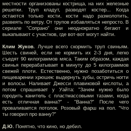
местности организованы кострища, на них железные
решетки. Труп кладут, разводят костер... Когда
остаются только кости, кости надо размолотить,
развеять по ветру. От трупов избавляться непросто. В
сериале ”Сопрано” они неоднократно бегают и
выкапывают с участков, где вот-вот могут найти.
Клим Жуков.
Лучше всего скормить труп свиньям.
Шесть свиней, если не кормить их 2-3 дня, легко
съедят 90 килограммов мяса. Таким образом, каждая
свинья перерабатывает в минуту до 5 килограммов
свежей плоти. Естественно, нужно позаботиться о
пищеварении хрюшек: выдернуть зубы, остричь ногти
и волосы. Наливает Джесси плавиковой кислоты, а
потом спрашивает у Уайта: ”Зачем нужно было
городить канитель с пластмассовыми тазами, когда
есть отличная ванна?” - ”Ванна?” После чего
проваливается потолок. Розовый фарш на пол. ”Что
ты говорил про ванну?”
Д.Ю.
Понятно, что кино, но дебил.