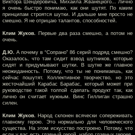
Виктора Шендеровича, Михаила Жванецкого... Лично
я очень быстро понимаю, как они шутят. По каким
принципам строятся шутки. И дальше мне просто не
смешно. Я не отрицаю талантов, способностей.
Клим Жуков.
Первые два раза смешно, а потом не
очень.
Д.Ю.
А почему в “Сопрано” 86 серий подряд смешно?
Оказалось, что там сидит взвод шутников, которые
сидят и придумывают шутки. В шутке же главное
неожиданность. Потому, что ты не понимаешь, как
сейчас пошутят. Коллективное творчество, но это
жесточайший Карабас Барабас, который может при
руководстве такой толпой сделать продукт так, как
лично он считает нужным. Винс Гиллиган страшно
силен.
Клим Жуков.
Народ склонен всячески сопереживать
главному герою. Это нормально для человеческого
существа. На этом искусство построено. Потому, что
если у вас есть главный герой, набор главных героев,