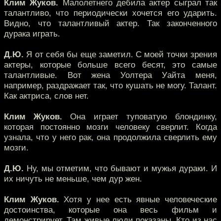
Клим Жуков.
Малолетнего дебила актер сыграл так
талантливо, что периодически хочется его ударить.
Видно, что талантливый актер. Так законченного
дурака играть.
Д.Ю.
Я от себя бы еще заметил. С моей точки зрения
актеры, которые больше всего бесят, это самые
талантливые. Вот жена Уолтера Уайта меня,
например, раздражает так, что кушать не могу. Талант.
Как актриса, слов нет.
Клим Жуков.
Она играет туповатую блондинку,
которая постоянно мозги человеку сверлит. Когда
узнала, что у него рак, она продолжила сверлить ему
мозги.
Д.Ю.
Ну, мы отметим, что бывают и мужья дураки. И
их ничуть не меньше, чем дур жен.
Клим Жуков.
Хотя у нее есть явные человеческие
достоинства, которые она весь фильм и
демонстрирует. Там живые люди показаны. Кто из нас