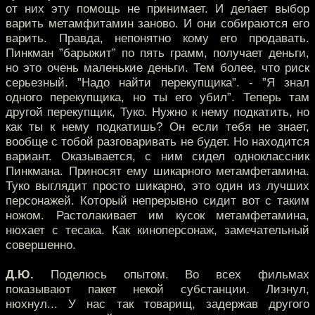
от них эту помощь не принимает. И делает выбор
варить метамфитамин заново. И они собираются его
варить. Правда, непонятно кому его продавать.
Пинкман ”барыжит” по пять грамм, получает деньги,
но это очень маленькие деньги. Тем более, что риск
серьезный. ”Надо найти перекупщика”. - ”Я знал
одного перекупщика, но ты его убил”. Теперь там
другой перекупщик, Туко. Нужно к нему подкатить, но
как ты к нему подкатишь? Он если тебя не знает,
вообще с тобой разговаривать не будет. Но находится
вариант. Оказывается, с ним сидел одноклассник
Пинкмана. Приносят ему шикарного метамфетамина.
Туко выглядит просто шикарно, это один из лучших
персонажей. Который непрерывно сидит вот с таким
ножом. Растолакивает им кусок метамфетамина,
нюхает с тесака. Как киноперсонаж, замечательный
совершенно.
Д.Ю.
Поделюсь опытом. Во всех фильмах
показывают пакет некой субстанции. Лизнул,
нюхнул... У нас так товарищ, задержав другого