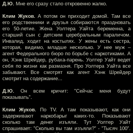
Д.Ю.
Мне его сразу стало откровенно жалко.
Клим Жуков.
А потом он приходит домой. Там все
его родственники и друзья собираются праздновать
его 50-летие. Жена Уолтера Уайта беременна, а
старший сын с детским церебральным параличом.
Инвалид, ходит на костылях. У жены есть сестра,
которая, видимо, младше несколько. У нее муж –
агент Федерального бюро по борьбе с наркотиками. А
он, Хэнк Шрейдер, рубаха-парень. Уолтер Уайт ведет
себя по жизни как размазня. Про Уолтера Уайта все
забывают. Все смотрят как агент Хэнк Шрейдер
смотрит на содержание...
Д.Ю.
Он всем кричит: ”Сейчас меня будут
показывать”.
Клим Жуков.
По TV. А там показывают, как они
задерживают наркобарыг каких-то. Показывают
сколько там денег изъяли. Тут Уолтер Уайт
спрашивает: ”Сколько вы там изъяли?” - ”Тысяч 100”.