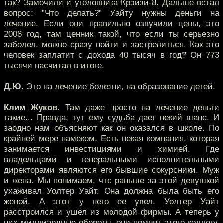
так? Замочили и уголовника Крэйзи-8. Дальше встал
вопрос: ”Что делать?” Уайту нужны деньги на
лечение. Если они правильно озвучили цены, это
2008 год, там ценник такой, что если ты серьезно
заболел, можно сразу пойти и застрелиться. Как это
человек заплатит с дохода 40 тысяч в год? Он 773
тысячи насчитал в итоге.
Д.Ю.
Это на лечение болезни, на образование детей.
Клим Жуков.
Там даже просто на лечение деньги
такие... Правда, тут ему судьба дает некий шанс. И
заодно нам объясняют как он оказался в школе. По
крайней мере намеком. Есть некая компания, которая
занимается инвестициями и химией. Где
владельцами и генеральными исполнительными
директорами являются его бывшие сокурсники. Муж
и жена. Мы понимаем, что раньше за этой девушкой
ухаживал Уолтер Уайт. Она должна была быть его
женой. А этот у него ее увел. Уолтер Уайт
расстроился и ушел из молодой фирмы. А теперь у
них миллиардные обороты, они помнят этого коллегу,