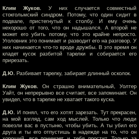
Клим Жуков.
У них случается совместный
стокгольмский синдром. Потому, что один сидит в
подвале, пристегнутый к столбу. И ему очень
нехорошо от того, что он надышался. А второй не
может его убить потому, что это крайне непросто.
Уголовник это понимает и разводит его на разговор. У
них начинается что-то вроде дружбы. В это время он
кладет кусок разбитой тарелки и собирается его
прирезать.
Д.Ю.
Разбивает тарелку, забирает длинный осколок.
Клим Жуков.
Он страшно внимательный, Уолтер
Уайт, он непрерывно все считает, все запоминает. Он
увидел, что в тарелке не хватает такого куска.
Д.Ю.
И понял, что его хотят зарезать. Тут прекрасен,
на мой взгляд, сам ход мыслей. Только что люди
повезли вас в пустыню, чтобы убить. А ты убил его
друга и ты его отпустишь в надежде на то, что он
хороший, все понимает и тебя простит. Только за