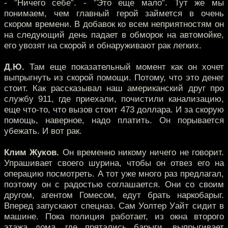
- ”Ничего себе”. - ”Это еще мало”. Тут же мы
понимаем, чем главный герой займется в очень
скором времени. В добавок ко всем неприятностям он
на следующий день падает в обморок на автомойке,
его увозят на скорой и обнаруживают рак легких.
Д.Ю.
Там еще показательный момент как он хочет
выпрыгнуть из скорой помощи. Потому, что это денег
стоит. Как рассказывал наш американский друг про
службу 911, где приехали, почистили канализацию,
еще что-то, что вызов стоит 473 доллара. И за скорую
помощь, наверное, надо платить. Он порывается
убежать. И вот рак.
Клим Жуков.
Он временно никому ничего не говорит.
Упрашивает своего шурина, чтобы он отвез его на
операцию посмотреть. А тот уже много раз предлагал,
поэтому он с радостью соглашается. Они со своим
другом, агентом Гомесом, едут брать наркобарыг.
Вперед запускают спецназ. Сам Уолтер Уайт сидит в
машине. Пока полиция работает, из окна второго
этажа дома, где прятались барыги, выпрыгивает