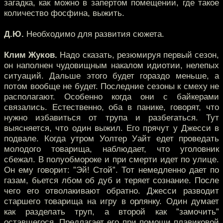
загадка, как можно в запертом помещении, где такое
количество фосфина, выжить.
Д.Ю.
Необходимо для развития сюжета.
Клим Жуков.
Надо сказать, резюмируя первый сезон,
он наполнен чудовищным накалом идиотии, нелепых
ситуаций. Дальше этого будет гораздо меньше, а
потом вообще не будет. Последние сезоны к смеху не
располагают. Особенно когда они с байкерами
связались. Естественно, оба в панике, говорят, что
нужно избавиться от трупа и разбегаться. Тут
выясняется, что один выжил. Его прячут у Джесси в
подвале. Когда утром Уолтер Уайт едет проведать
молодого товарища, наблюдает, что уголовник
сбежал. В полуобмороке и при смерти идет по улице.
Он ему говорит: ”Эй! Стой”. Тот немедленно дает по
газам, бьется лбом об дуб и теряет сознание. После
чего его отволакивают обратно. Джесси разводит
старшего товарища на игру в орлянку. Один думает
как разделать труп, а второй как ”замочить”
оставшегося. Предлагает его при помощи плавиковой