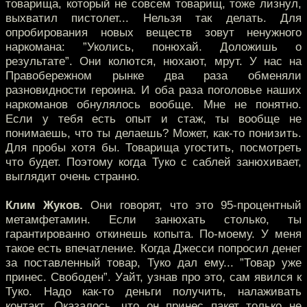
товарища, который не совсем товарищ, тоже лизнул,
выхватил пистолет... Нельзя так делать. Для
опробирования новых веществ зовут ненужного
наркомана: ”Уколись, понюхай. Доложишь о
результате”. Они колются, нюхают, мрут. У нас на
Правобережном рынке два раза обменяли
разновидности героина. И оба раза поголовье наших
наркоманов обнулялось вообще. Мне не понятно.
Если у тебя есть опыт и стаж, ты вообще не
понимаешь, что ты делаешь? Может, как-то понизить.
Для пробы хотя бы. Товарища угостить, посмотреть
что будет. Поэтому когда Туко с саблей занюхивает,
выглядит очень странно.
Клим Жуков.
Они говорят, что это 95-процентный
метамфетамин. Если занюхать столько, ты
гарантированно откинешь копыта. По-моему. У меня
такое есть впечатление. Когда Джесси попросил денег
за поставленный товар, Туко дал ему... ”Товар уже
принес. Свободен”. Уайт, узнав про это, сам явился к
Туко. Надо как-то деньги получить, налаживать
контакт. Оказалось, что он принес пакет только не