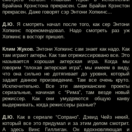
Брайана Крэнстона прекрасен. Сам Брайан Крэнстон
прекрасен. Даже говорят сэр Энтони Хопкинс...
Д.Ю.
Я смотреть начал после того, как сер Энтони
Хопкинс порекомендовал. Надо смотреть раз уж
Хопкинс в восторг пришел.
Клим Жуков.
Энтони Хопкинс сам знает как надо. Как
там играют актеры. Как там отрежиссировано все. Это
называется хорошая актерская игра. Когда мы
говорим “плохая актерская игра”, мы имеем в виду,
что она сильно не дотягивает до уровня, который
задает данное произведение. Там все очень круто.
Исключительно. Все эти американские проекты
сериальные, начиная с “Рима”, там везде новый
режиссер. Как они умудряются общую канву
выдерживать, когда режиссеры разные?
Д.Ю.
Как в сериале “Сопрано”. Дэвид Чейз некий,
который все это придумал и за этим делом смотрит.
А здесь Винс Гиллиган. Он вдохновляющая и