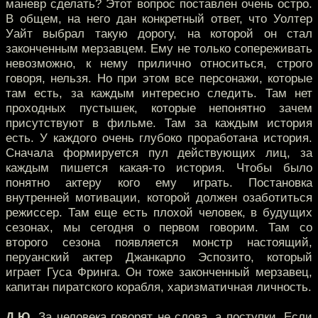
маневр сделать? Этот вопрос поставлен очень остро.
В общем, на него дан конкретный ответ, что Уолтер
Уайт выбрал такую дорогу, на которой он стал
законченным мерзавцем. Ему не только сопереживать
невозможно, к нему прилично относиться, строго
говоря, нельзя. Но при этом все персонажи, которые
там есть, за каждым интересно следить. Там нет
проходных пустышек, которые непонятно зачем
присутствуют в фильме. Там за каждым история
есть. У каждого очень глубоко проработана история.
Сначала формируется пул действующих лиц, за
каждым пишется какая-то история. Чтобы было
понятно актеру кого ему играть. Постановка
внутренней мотивации, которой должен озаботиться
режиссер. Там еще есть плохой человек, в будущих
сезонах, мы сегодня о первом говорим. Там со
второго сезона появляется монстр настоящий,
перуанский актер Джанкарло Эспозито, который
играет Гуса Фринга. Он тоже законченный мерзавец,
капитан пиратского корабля, харизматичная личность.
Д.Ю.
За человека говорят не слова, а поступки. Если