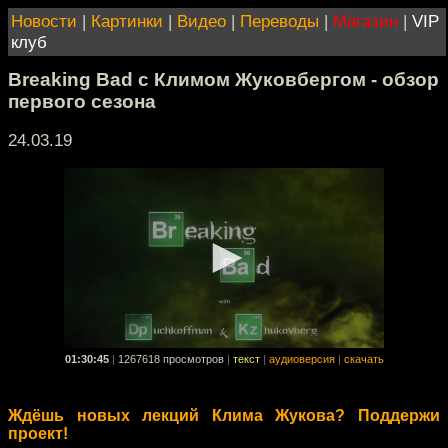
Новости
|
Картинки
|
Видео
|
Переводы
|
Магазин
|
VIP
клуб
Breaking Bad с Климом Жуковбергом - обзор
первого сезона
24.03.19
01:30:45
|
1267618 просмотров
|
текст
|
аудиоверсия
|
скачать
Ждёшь новых лекций Клима Жукова? Поддержи
проект!