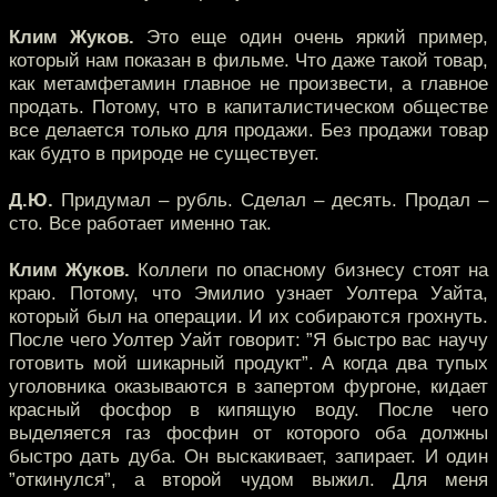
Клим Жуков.
Это еще один очень яркий пример,
который нам показан в фильме. Что даже такой товар,
как метамфетамин главное не произвести, а главное
продать. Потому, что в капиталистическом обществе
все делается только для продажи. Без продажи товар
как будто в природе не существует.
Д.Ю.
Придумал – рубль. Сделал – десять. Продал –
сто. Все работает именно так.
Клим Жуков.
Коллеги по опасному бизнесу стоят на
краю. Потому, что Эмилио узнает Уолтера Уайта,
который был на операции. И их собираются грохнуть.
После чего Уолтер Уайт говорит: ”Я быстро вас научу
готовить мой шикарный продукт”. А когда два тупых
уголовника оказываются в запертом фургоне, кидает
красный фосфор в кипящую воду. После чего
выделяется газ фосфин от которого оба должны
быстро дать дуба. Он выскакивает, запирает. И один
”откинулся”, а второй чудом выжил. Для меня