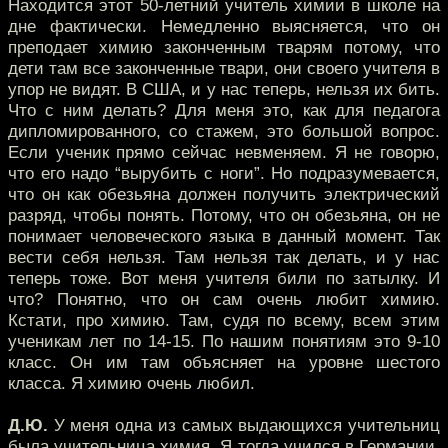
Находится этот 50-летний учитель химии в школе на
дне фактически. Немедленно выясняется, что он
преподает химию законченным тварям потому, что
дети там все законченные твари, они своего учителя в
упор не видят. В США, и у нас теперь, нельзя их бить.
Что с ним делать? Для меня это, как для педагога
дипломированного, со стажем, это большой вопрос.
Если ученик прямо сейчас невменяем. Я не говорю,
что его надо “вырубить с ноги”. Но подразумевается,
что он как обезьяна должен получить электрический
разряд, чтобы понять. Потому, что он обезьяна, он не
понимает человеческого языка в данный момент. Так
вести себя нельзя. Там нельзя так делать, и у нас
теперь тоже. Вот меня учителя били по затылку. И
что? Понятно, что он сам очень любит химию.
Кстати, про химию. Там, судя по всему, всем этим
ученикам лет по 14-15. По нашим понятиям это 9-10
класс. Он им там объясняет на уровне шестого
класса. Я химию очень любил.
Д.Ю.
У меня одна из самых выдающихся учительниц
была учительница химия. Я тогда учился в Германии,