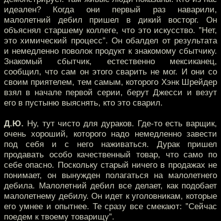
идеален? Когда они первый раз наварили,
малолетний дебил пришел в дикий восторг. Он
объяснял старшему коллеге, что это искусство. ”Нет,
это химический процесс”. Он обалдел от результата
и немедленно поволок продукт к знакомому сбытчику.
Знакомый сбытчик, естественно мексиканец,
сообщил, что сам он этого сварить не мог. И они со
своим приятелем, тем самым, которого Хэнк Шрейдер
взял в начале первой серии, берут Джесси и везут
его в пустыню выяснять, кто это сварил.
Д.Ю.
Ну, тут чисто для дураков. Где-то есть варщик,
очень хороший, которого надо немедленно завести
под себя и с него наживаться. Дурак пришел
продавать особо качественный товар, что само по
себе опасно. Поскольку старый ничего в продажах не
понимает, он вынужден полагаться на малолетнего
дебила. Малолетний дебил все делает, как подобает
малолетнему дебилу. Он идет к уголовникам, которые
его умнее и опытнее. Те сразу все смекают: ”Сейчас
поедем к твоему товарищу”.