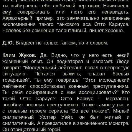
ты выбираешь себе любимый персонаж. Начинаешь
ему сопереживать или люто его ненавидеть.
Характерный пример, это замечательно написанные
воспоминания такого танкового аса Отто Кариуса.
Человек без сомнения талантливый, пишет хорошо.
Д.Ю.
Владеет не только танком, но и словом.
Клим Жуков.
Да. Видно, что у него есть некий
жизненный опыт. Он поднаторел и излагает. Люди
говорят: “Молоденький лейтенант, попал в непростую
ситуацию. Пытался выжить, спасал боевых
товарищей“. Ты ему говоришь: “Этот молоденький
лейтенант способствовал военным преступлениям.
Ты себя собираешься с ним ассоциировать?” Кто
такой Отто Кариус? Отто Кариус – мерзавец,
пособник военных преступников. То же самое у нас и
с главным героем сериала “Во все тяжкие”. Милый
симпатичный Уолтер Уайт, он был милый и
симпатичный. А превратился в законченного монстра.
Он отрицательный герой.