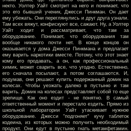
некто. Уолтер Уайт смотрит на него и понимает, что
это его бывший ученик, Джесси Пинкман. Он дает
ему убежать. Они переглянулись и друг друга узнали.
Там всех вяжут, конфискуют все, сажают. Ну, а Уолтер
Уайт ходит и рассматривает, что там за
оборудование. Понимает, что оборудования там
вообще никакого почти нет. В конце концов он
оказывается у дома Джесси Пинкмана и предлагает
ему варить наркотики вместе. Потому, что этот знает
кому его продавать, а он, как профессиональный
химик, может сварить все, что угодно. Естественно,
его сначала посылают, а потом соглашаются. И,
подумав, они решают купить подержанный домик на
колесах. Чтобы уезжать далеко в пустыню и там
варить. Домик на колесах представляет собой то еще
зрелище. Как оно ездит - не понятно. В самый
ответственный момент и перестало ездить. Прямо из
школьной лаборатории Уайт утаскивает нужное
оборудование. Джесси ”подгоняет” кучу таблеток
кодеина, из которых можно получить необходимый
продукт. Они едут в пустыню гнать метамфетамин.