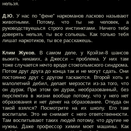
нельзя.
Д.Ю.
У нас по ”фене” наркоманов ласково называют
животными. Потому, что ты не человек, а
руководствуешься строго инстинктами. Ничего тебе
доверять нельзя, ты все сольешь. Как только тебя
лишат наркотиков, ты все расскажешь.
Клим Жуков.
В самом деле, у Крэйзи-8 шансов
выжить никаких, а Джесси – проблема. У них там
тоже случается нечто вроде стокгольмского синдрома.
Потом друг друга до конца так и не могут сдать. Они
постоянно друг с другом таскаются. Второй хоть и
малолетний дебил, делает мерзости из-за того, что
он дурак. При этом он дурак, необразованный, без
перспектив в жизни вообще потому, что у него нет
образования и нет денег на образование. Откуда он
такой взялся? Посмотрите на их школу. Его там
воспитали. Это не снимает с него ответственности.
Там воспитывают таких людей потому, что другие не
нужны. Даже профессор химии моет машины. Как