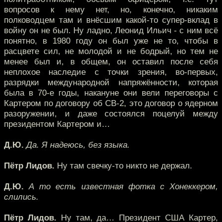
вопросов к нему нет, но, конечно, никаким
полководцем там и внёсшим какой-то супер-вклад в
войну он не был. Ну ладно, Леонид Ильич - с ним всё
понятно, в 1980 году он был уже не то, чтобы в
расцвете сил, не молодой и не бодрый, но тем не
менее был и, в общем, он оставил после себя
неплохое наследие с точки зрения, во-первых,
разрядки международной напряжённости, которая
была в 70-е годы, накануне они вели переговоры с
Картером по договору об СВ-2, это договор о ядерном
разоружении, и даже состоялся поцелуй между
президентом Картером и…
Д.Ю.
Да. Я надеюсь, без языка.
Пётр Лидов.
Ну там свечку-то никто не держал.
Д.Ю.
А то есть известная фотка с Хонеккером,
слились.
Пётр Лидов.
Ну там, да… Президент США Картер,