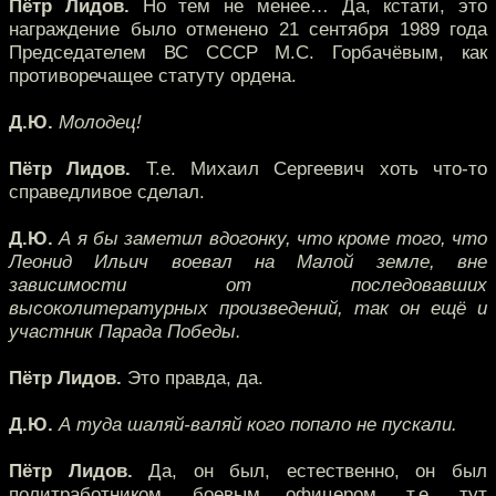
Пётр Лидов.
Но тем не менее… Да, кстати, это
награждение было отменено 21 сентября 1989 года
Председателем ВС СССР М.С. Горбачёвым, как
противоречащее статуту ордена.
Д.Ю.
Молодец!
Пётр Лидов.
Т.е. Михаил Сергеевич хоть что-то
справедливое сделал.
Д.Ю.
А я бы заметил вдогонку, что кроме того, что
Леонид Ильич воевал на Малой земле, вне
зависимости от последовавших
высоколитературных произведений, так он ещё и
участник Парада Победы.
Пётр Лидов.
Это правда, да.
Д.Ю.
А туда шаляй-валяй кого попало не пускали.
Пётр Лидов.
Да, он был, естественно, он был
политработником, боевым офицером, т.е. тут