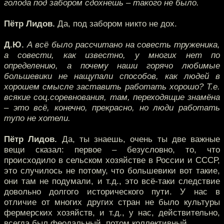
голода под забором сдохнешь – такого не было.
Пётр Лидов.
Да, под забором никто не дох.
Д.Ю.
А всё было рассчитано на совесть труженика,
а совести, как известно, у многих нет по
определению, а почему наши горячо любимые
большевики не нащупали способов, как людей в
хорошем смысле заставить работать хорошо? Т.е.
всякие соц.соревнования, там, переходящие знамёна
– это всё, конечно, прекрасно, но люди работать
тупо не хотели.
Пётр Лидов.
Да, ты знаешь, очень ты две важные
вещи сказал: первое – безусловно, то, что
происходило в сельском хозяйстве в России и СССР,
это случилось не потому, что большевики вот такие,
они там не подумали, и т.д., это всё-таки следствие
довольно долгого исторического пути. У нас в
отличие от многих других стран не было культуры
фермерских хозяйств, и т.д., у нас, действительно,
всегда был феодальный, потом коллективный…