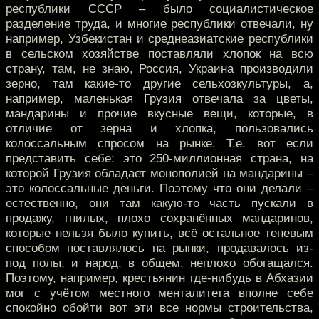
республики СССР – было социалистическое
разделение труда, и многие республики отвечали, ну
например, Узбекистан и среднеазиатские республики
в сельском хозяйстве поставляли хлопок на всю
страну, там, не знаю, Россия, Украина производили
зерно, там какие-то другие сельхозкультуры, а,
например, маленькая Грузия отвечала за цветы,
мандарины и прочие вкусные вещи, которые, в
отличие от зерна и хлопка, пользовались
колоссальным спросом на рынке. Т.е. вот если
представить себе: это 250-миллионная страна, на
которой Грузия обладает монополией на мандарины –
это колоссальные деньги. Поэтому что они делали –
естественно, они там какую-то часть пускали в
продажу, гнилых, плохо сохранённых мандаринов,
которые нельзя было купить, всё остальное теневым
способом поставлялось на рынки, продавалось из-
под полы, и народ, в общем, неплохо обогащался.
Поэтому, например, крестьянин где-нибудь в Абхазии
мог с учётом местного менталитета вполне себе
спокойно обойти вот эти все нормы строительства,