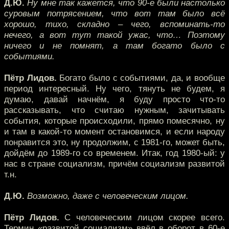
Д.Ю.
Ну мне так кажется, что 90-е были настолько
суровым потрясением, что вот там было всё
хорошо, тихо, складно – чего, вспоминать-то
нечего, а вот тут такой ужас, что… Поэтому
ничего и не помнят, а там богато было с
событиями.
Пётр Лидов.
Богато было с событиями, да, и вообще
период интересный. Ну чего, тянуть не будем, я
думаю, давай начнём, я буду просто что-то
рассказывать, что считаю нужным, зачитывать
события, которые происходили, прямо помесячно, ну
и там в какой-то момент остановимся, и если народу
понравится это, ну продолжим, с 1981-го, может быть,
дойдём до 1989-го со временем. Итак, год 1980-ый: у
нас в стране социализм, причём социализм развитой
т.н.
Д.Ю.
Возможно, даже с человеческим лицом.
Пётр Лидов.
С человеческим лицом скорее всего.
Термин «развитой социализм» ввёл в оборот в 60-е