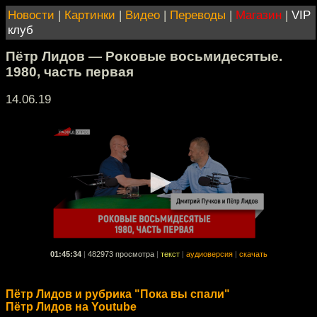
Новости
|
Картинки
|
Видео
|
Переводы
|
Магазин
|
VIP
клуб
Пётр Лидов — Роковые восьмидесятые.
1980, часть первая
14.06.19
01:45:34
|
482973 просмотра
|
текст
|
аудиоверсия
|
скачать
Пётр Лидов и рубрика "Пока вы спали"
Пётр Лидов на Youtube