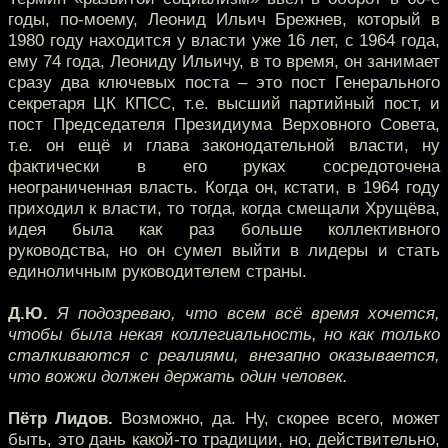
годы, по-моему, Леонид Ильич Брежнев, который в
1980 году находится у власти уже 16 лет, с 1964 года,
ему 74 года, Леониду Ильичу, в то время, он занимает
сразу два ключевых поста – это пост Генерального
секретаря ЦК КПСС, т.е. высший партийный пост, и
пост Председателя Президиума Верховного Совета,
т.е. он ещё и глава законодательной власти, ну
фактически в его руках сосредоточена
неограниченная власть. Когда он, кстати, в 1964 году
приходил к власти, то тогда, когда смещали Хрущёва,
идея была как раз больше коллективного
руководства, но он сумел выйти в лидеры и стать
единоличным руководителем страны.
Д.Ю.
Я подозреваю, что всем всё время хочется,
чтобы была некая коллегиальность, но как только
сталкиваются с реалиями, внезапно оказывается,
что вожжи должен держать один человек.
Пётр Лидов.
Возможно, да. Ну, скорее всего, может
быть, это дань какой-то традиции, но, действительно,