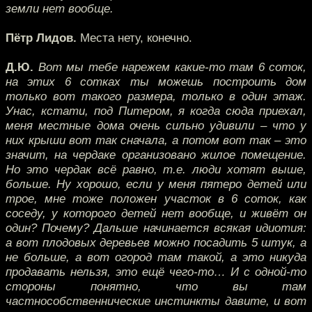
земли нет вообще.
Пётр Лидов.
Места нету, конечно.
Д.Ю.
Вот мы тебе нарежем какие-то там 6 соток,
на этих 6 сотках ты можешь построить дом
только вот такого размера, только в один этаж.
Унас, кстати, под Питером, я когда сюда приехал,
меня местные дома очень сильно удивили – что у
них крыши вот так сначала, а потом вот так – это
значит, на чердаке организовано жилое помещение.
Но это чердак всё равно, т.е. люди хотят выше,
больше. Ну хорошо, если у меня пятеро детей или
трое, мне тоже положен участок в 6 соток, как
соседу, у которого детей нет вообще, и живёт он
один? Почему? Дальше начинается всякая идиотия:
а вот плодовых деревьев можно посадить 5 штук, а
не больше, а вот огород там такой, а это никуда
продавать нельзя, это ещё чего-то… И с одной-то
стороны понятно, что вы там
частнособственнические инстинкты давите, и вот