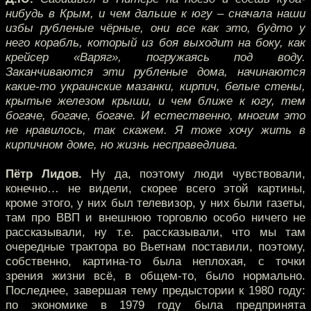
нибудь в Крым, и чем дальше к югу – сначала наши
избы рубленые чёрные, они все как это, будто у
него корабль, который из боя выходит на боку, как
крейсер «Варяг», погружаясь под воду.
Заканчиваются эти рубленые дома, начинаются
какие-то украинские мазанки, кирпич, белые стены,
крытые железом крыши, и чем ближе к югу, тем
богаче, богаче, богаче. И естественно, многим это
не нравилось, так скажем. Я тоже хочу жить в
кирпичном доме, но жизнь несправедлива.
Пётр Лидов.
Ну да, поэтому люди чувствовали,
конечно… не видели, скорее всего этой картины,
кроме этого, у них был телевизор, у них были газеты,
там про ВВП и внешнюю торговлю особо ничего не
рассказывали, ну т.е. рассказывали, что мы там
очередные трактора во Вьетнам поставили, поэтому,
собственно, картина-то была неплохая, с точки
зрения жизни всё, в общем-то, было нормально.
Последнее, завершая тему предыстории к 1980 году:
по экономике в 1979 году была предпринята