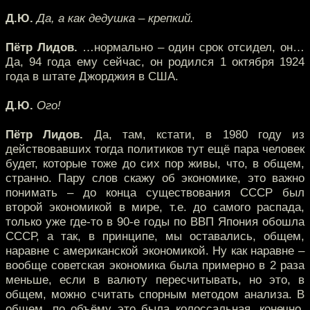
Д.Ю.
Да, а как дедушка – крепкий.
Пётр Лидов.
…нормально – один срок отсидел, он…
Да, 94 года ему сейчас, он родился 1 октября 1924
года в штате Джорджия в США.
Д.Ю.
Ого!
Пётр Лидов.
Да, там, кстати, в 1980 году из
действовавших тогда политиков тут ещё пара человек
будет, которые тоже до сих пор живы, что, в общем,
странно. Пару слов скажу об экономике, это важно
понимать – до конца существования СССР был
второй экономикой в мире, т.е. до самого распада,
только уже где-то в 90-е годы по ВВП Япония обошла
СССР, а так, в принципе, мы оставались, общем,
наравне с американской экономикой. Ну как наравне –
вообще советская экономика была примерно в 2 раза
меньше, если в валюту пересчитывать, но это, в
общем, можно считать спорным методом анализа. В
общем, по объёму это была колоссальная, конечно,