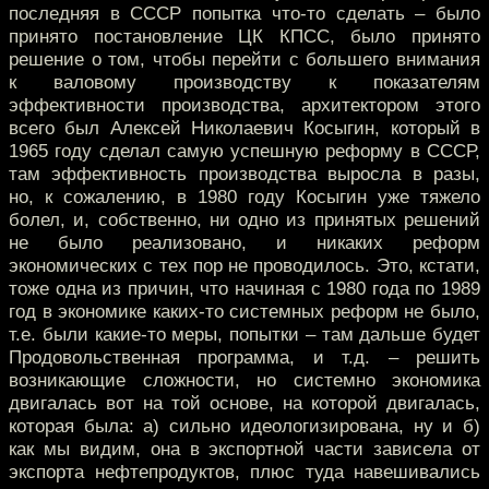
последняя в СССР попытка что-то сделать – было
принято постановление ЦК КПСС, было принято
решение о том, чтобы перейти с большего внимания
к валовому производству к показателям
эффективности производства, архитектором этого
всего был Алексей Николаевич Косыгин, который в
1965 году сделал самую успешную реформу в СССР,
там эффективность производства выросла в разы,
но, к сожалению, в 1980 году Косыгин уже тяжело
болел, и, собственно, ни одно из принятых решений
не было реализовано, и никаких реформ
экономических с тех пор не проводилось. Это, кстати,
тоже одна из причин, что начиная с 1980 года по 1989
год в экономике каких-то системных реформ не было,
т.е. были какие-то меры, попытки – там дальше будет
Продовольственная программа, и т.д. – решить
возникающие сложности, но системно экономика
двигалась вот на той основе, на которой двигалась,
которая была: а) сильно идеологизирована, ну и б)
как мы видим, она в экспортной части зависела от
экспорта нефтепродуктов, плюс туда навешивались