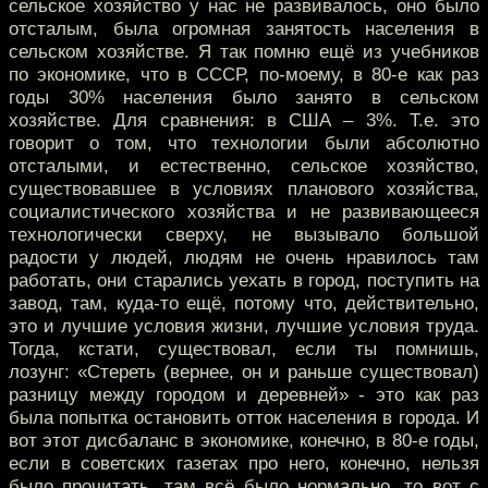
сельское хозяйство у нас не развивалось, оно было
отсталым, была огромная занятость населения в
сельском хозяйстве. Я так помню ещё из учебников
по экономике, что в СССР, по-моему, в 80-е как раз
годы 30% населения было занято в сельском
хозяйстве. Для сравнения: в США – 3%. Т.е. это
говорит о том, что технологии были абсолютно
отсталыми, и естественно, сельское хозяйство,
существовавшее в условиях планового хозяйства,
социалистического хозяйства и не развивающееся
технологически сверху, не вызывало большой
радости у людей, людям не очень нравилось там
работать, они старались уехать в город, поступить на
завод, там, куда-то ещё, потому что, действительно,
это и лучшие условия жизни, лучшие условия труда.
Тогда, кстати, существовал, если ты помнишь,
лозунг: «Стереть (вернее, он и раньше существовал)
разницу между городом и деревней» - это как раз
была попытка остановить отток населения в города. И
вот этот дисбаланс в экономике, конечно, в 80-е годы,
если в советских газетах про него, конечно, нельзя
было прочитать, там всё было нормально, то вот с