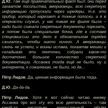
Д.Ю.
Там ещё примечательный факт был: они перед
захватом посольства, американцы, всю секретную
информацию пропускали через шредеры, т.е. это
прибор, который нарезает в тонкие полоски, а я в
оперчасти служил, у нас такая же фигня была –
надо было сначала секретные документы порезать,
а потом была специальная бочка, где в составе
спецкомиссии это дело в обязательном порядке
сжигалось, чтобы никто ничего. А американцы
сжечь не успели, и воины ислама, похватав мешки и
складывая эти ленточки, собрали какое-то
достаточно большое количество секретной
документации. Ассанжа тогда ещё не было, ну и
интернета, к сожалению, не было, но да…
Пётр Лидов.
Да, ценная информация была тогда.
Д.Ю.
Да-да-да.
Пётр Лидов.
Хотя я вот сейчас читаю книжку
Ассанжа про вот эту его всю деятельность – там
какой-то настолько колоссальный объём