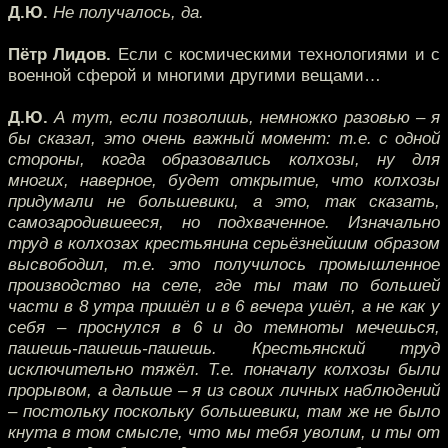
Д.Ю.
Не получалось, да.
Пётр Лидов.
Если с космическими технологиями и с
военной сферой и многими другими вещами…
Д.Ю.
А тут, если позволишь, немножко разовью – я
бы сказал, это очень важный момент: т.е. с одной
стороны, когда образовались колхозы, ну для
многих, наверное, будет открытие, что колхозы
придумали не большевики, а это, так сказать,
самозародившееся, но подхваченное. Изначально
труд в колхозах крестьянина серьёзнейшим образом
высвободил, т.е. это получилось промышленное
производство на селе, где ты там по большей
части в 8 утра пришёл и в 6 вечера ушёл, а не как у
себя – проснулся в 6 и до темноты мечешься,
пашешь-пашешь-пашешь. Крестьянский труд
исключительно тяжёл. Т.е. поначалу колхозы были
прорывом, а дальше – я из своих личных наблюдений
– постольку поскольку большевики, там же не было
кнута в том смысле, что мы тебя уволим, и ты от