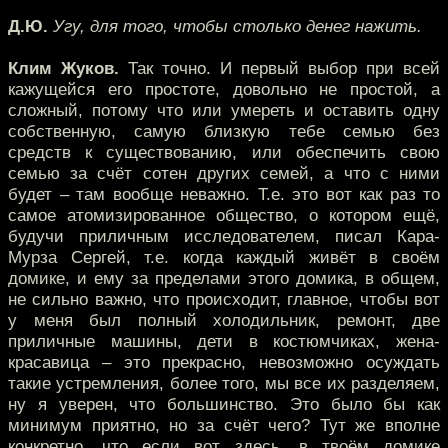
Д.Ю.
Угу, для того, чтобы столько денег нажить.
Клим Жуков.
Так точно. И первый выбор при всей
кажущейся его простоте, довольно не простой, а
сложный, потому что или умереть и оставить одну
собственную, самую близкую тебе семью без
средств к существованию, или обеспечить свою
семью за счёт сотен других семей, а что с ними
будет – там вообще неважно. Т.е. это вот как раз то
самое атомизированное общество, о котором ещё,
будучи приличным исследователем, писал Кара-
Мурза Сергей, т.е. когда каждый живёт в своём
домике, и ему за пределами этого домика, в общем,
не сильно важно, что происходит, главное, чтобы вот
у меня был полный холодильник, ремонт, две
приличные машины, дети в костюмчиках, жена-
красавица – это прекрасно, невозможно осуждать
такие устремления, более того, мы все их разделяем,
ну я уверен, что большинство. Это было бы как
минимум приятно, но за счёт чего? Тут же вполне
конкретно, что если вот здесь, в твоём домике