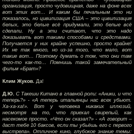
организация, просто чудовищная, даже на фоне всех
вот этих вот… И каким бы печальным это ни
показалось, но цивилизация США – это цивилизация
белых, это белые всё придумали, это белые всё
сделали. Ну а эти считают, что это надо
доказывать вот такими способами и средствами.
Получается у них крайне успешно, просто крайне!
Их не так много, но из-за того, что мало, вот
такие вот… Поэтому думать о том, что они там
чего-то как-то… Помнишь такой замечательный
фильм «Брат»?
Клим Жуков.
Да!
Д.Ю.
С Такеши Китано в главной роли: «Аники, и что
теперь?» - «А теперь итальянцы нас всех убьют.
Ха-ха-ха!». Вот у человека никаких иллюзий,
несмотря на то, что приехал свирепый, как
насекомое просто. «Что он сказал?» - «А говорит –
даст тебе 10 баксов, если ты убьёшь его с первого
выстрела». Отличное кино, глубокое знание темы: