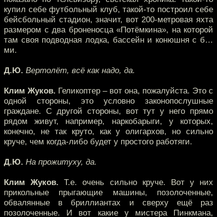
купил себе футбольный клуб, такой-то построил себе
бейсбольный стадион, значит, вот 200-метровая яхта
размером с два броненосца «Потёмкина», на которой
там своя подводная лодка, бассейн и конюшня с б…
ми.
Д.Ю.
Вертолёт, всё как надо, да.
Клим Жуков.
Геликоптер – вот она, пожалуйста. Это с
одной стороны, это условно законопослушные
граждане. С другой стороны, вот тут у него прямо
рядом живут, например, наркобарыги, у которых,
конечно, не так круто, как у олигархов, но сильно
круче, чем когда-либо будет у простого работяги.
Д.Ю.
На прожитуху, да.
Клим Жуков.
Т.е. очень сильно круче. Вот у них
прикольные прыгающие машины, позолоченные,
обвалянные в бриллиантах и сверху ещё раз
позолоченные. И вот какие у мистера Пинкмана,