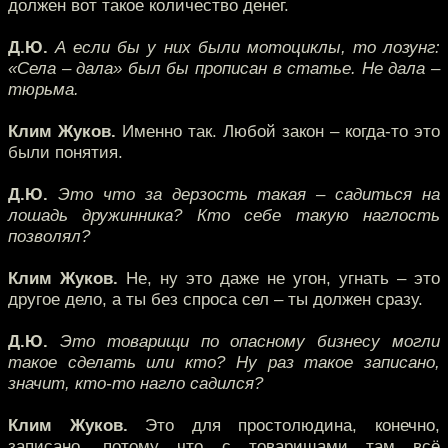
должен вот такое количество денег.
Д.Ю.
А если бы у них были мотоциклы, то лозунг:
«Села – дала» был бы прописан в статье. Не дала –
тюрьма.
Клим Жуков.
Именно так. Любой закон – когда-то это
были понятия.
Д.Ю.
Это что за дерзость такая – садиться на
лошадь дружинника? Кто себе такую наглость
позволял?
Клим Жуков.
Не, ну это даже не угон, угнать – это
другое дело, а ты без спроса сел – ты должен сразу.
Д.Ю.
Это товарищи по опасному бизнесу могли
такое сделать или кто? Ну раз такое записано,
значит, кто-то нагло садился?
Клим Жуков.
Это для простолюдина, конечно,
записано, потому что с товарищами там всё