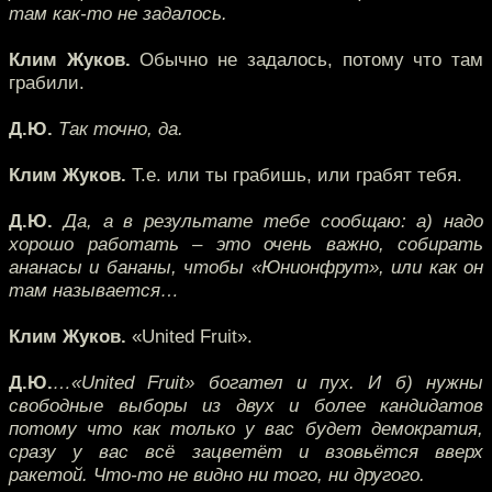
там как-то не задалось.
Клим Жуков.
Обычно не задалось, потому что там
грабили.
Д.Ю.
Так точно, да.
Клим Жуков.
Т.е. или ты грабишь, или грабят тебя.
Д.Ю.
Да, а в результате тебе сообщаю: а) надо
хорошо работать – это очень важно, собирать
ананасы и бананы, чтобы «Юнионфрут», или как он
там называется…
Клим Жуков.
«United Fruit».
Д.Ю.
…«United Fruit» богател и пух. И б) нужны
свободные выборы из двух и более кандидатов
потому что как только у вас будет демократия,
сразу у вас всё зацветёт и взовьётся вверх
ракетой. Что-то не видно ни того, ни другого.