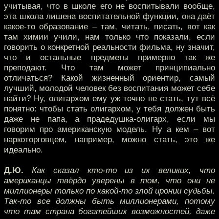
учитывая, что в школе его не воспитывали вообще,
эта школа лишена воспитательной функции, она даёт
какое-то образование – там, читать, писать, вот как
там химии учили, нам только что показали, если
говорить о конкретной реальности фильма, ну значит,
что и остальные предметы примерно так же
преподают. Что там может принципиально
отличаться? Какой жизненный ориентир, самый
лучший, молодой человек без воспитания может себе
найти? Ну, олигархом ему уж точно не стать, тут всё
понятно: чтобы стать олигархом, у тебя должен быть
даже не папа, а прадедушка-олигарх, если мы
говорим про американскую модель. Ну а кем – вот
наркоторговцем, например, можно стать, это же
идеально.
Д.Ю.
Как сказал кто-то из их великих, что
американцы твёрдо уверены в том, что они не
миллионеры только по какой-то злой иронии судьбы.
Так-то все должны быть миллионерами, потому
что там страна богатейших возможностей, даже