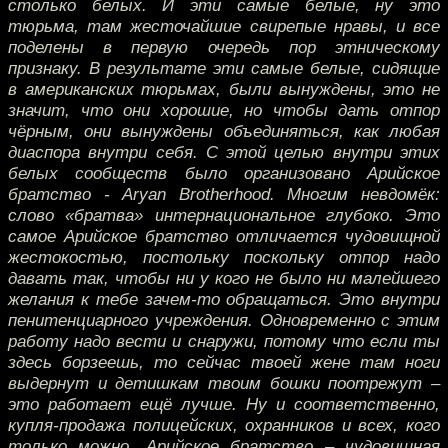
столько белых. И эти самые белые, ну это
тюрьма, там жесточайшие свирепые нравы, и все
поделены в первую очередь пор этническому
признаку. В результате эти самые белые, сидящие
в американских тюрьмах, были вынуждены, это не
значит, что они хорошие, но чтобы дать отпор
чёрным, они вынуждены объединяться, как любая
диаспора внутри себя. С этой целью внутри этих
белых сообществ было организовано Арийское
братство - Aryan Brotherhood. Многим невдомёк:
слово «братва» интернациональное глубоко. Это
самое Арийское братство отличается чудовищной
жестокостью, постольку поскольку отпор надо
давать так, чтобы ни у кого не было ни малейшего
желания к тебе зачем-то обращаться. Это внутри
пенитенциарного учреждения. Одновременно с этим
работу надо вести и снаружи, потому что если ты
здесь борзеешь, то сейчас твоей жене там ноги
выдернут и детишкам твоим бошки поотрежут –
это работает ещё лучше. Ну и соответственно,
купля-продажа полицейских, охранников и всех, кого
только можно. Арийское братство – чудовищная