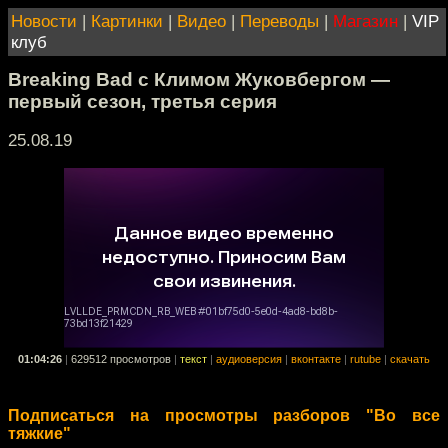
Новости
|
Картинки
|
Видео
|
Переводы
|
Магазин
|
VIP
клуб
Breaking Bad с Климом Жуковбергом —
первый сезон, третья серия
25.08.19
01:04:26
|
629512 просмотров
|
текст
|
аудиоверсия
|
вконтакте
|
rutube
|
скачать
Подписаться на просмотры разборов "Во все
тяжкие"