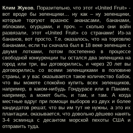
Клим Жуков.
Поразительно, что этот «United Fruit» -
вот вроде бы зеленщики… ну как – ну зеленщики,
которые торгуют вразнос ананасами, бананами,
яблоками, огурцами, и проч. – сколько они войн
развязали, этот «United Fruit» со странами! Из-за
бананов, вот просто. Т.е. оказалось, что на торговлю
бананами, если ты сначала был в 18 веке зеленщик с
двумя лотками, потом постепенно в процессе
свободной конкуренции ты остался два зеленщика на
город или три, вы договорились, и через 20 лет вы
договорились со всеми зеленщиками в половине
страны, и у вас оказывается такое количество бабок,
что вы можете спокойно купить всех зеленщиков,
например, в каком-нибудь Гондурасе или в Панаме,
например, а может быть, и там, и там. А когда
местные вдруг при помощи выборов из двух и более
кандидатов решат, что вы им тут не нужны, а это их
плантации, оказывается, что довольно дёшево нанять
3-4 эсминца с десантом морской пехоты США и
отправить туда.