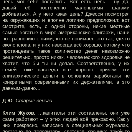
цель мог себе поставить. Вот есть цель – ну да,
давай её постепенно маленькими шагами
добиваться. А у него какая цель? Джесси посмотрел
на окружающих и вполне логично предположил: вот
смотрите, есть, с одной стороны, некие местные
самые богатые в мире американские олигархи, наши
по сравнению с ними, кто не понимает, это так, где-то
около клопа, и у них навсегда всё хорошо, потому что
протанцевать такое количество денег невозможно
решительно, просто никак, человеческого здоровья не
хватит, что бы ты ни делал. Соответственно, у их
семей тоже навсегда всё хорошо, причём эти
олигархические деньги в основном заработаны не
конкретными современными их держателями, а это
давным-давно…
Д.Ю.
Старые деньги.
Клим Жуков.
…капиталы эти составлены, они уже
сами работают – у этих людей всё прекрасно. Как у
них прекрасно, написано в специальных журналах,
показано по телевизору, светская хроника: такой-то