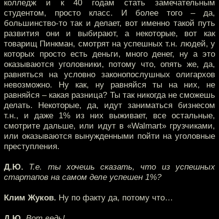
колледж и к 40 годам стать замечательным
студентом, просто класс. И более того – да,
большинство-то так и делает, вот именно такой путь
развития они и выбирают, а некоторые, вот как
товарищ Пинкман, смотрят на успешных т.н. людей, у
которых просто есть деньги, много денег, ну а это
оказываются уголовники, потому что, опять же, да,
равняться на условно законопослушных олигархов
невозможно. Ну как, ну равняйся ты на них, не
равняйся – какая разница? Ты так никогда не сможешь
делать. Некоторые, да, идут заниматься бизнесом
т.н., и даже 1% из них выживает, все остальные,
смотрите дальше, или идут в «Walmart» грузчиками,
или оказываются вынужденными пойти на уголовные
преступления.
Д.Ю.
Т.е. ты хочешь сказать, что из успешных
стартапов на самом деле успешен 1%?
Клим Жуков.
Ну по факту да, потому что…
Д.Ю.
Вот ведь!