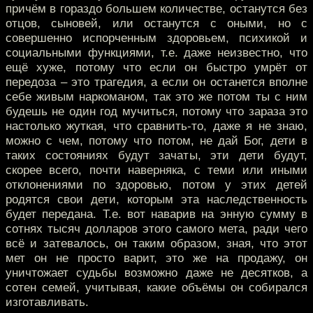
причём в гораздо большем количестве, останутся без
отцов, сыновей, или останутся с оными, но с
совершенно испорченным здоровьем, психикой и
социальными функциями, т.е. даже неизвестно, что
ещё хуже, потому что если он быстро умрёт от
передоза – это трагедия, а если он останется вполне
себе живым наркоманом, так это же потом ты с ним
будешь не один год мучиться, потому что зараза это
настолько жуткая, что сравнить-то, даже я не знаю,
можно с чем, потому что потом, не дай Бог, дети в
таких состояниях будут зачаты, эти дети будут,
скорее всего, почти наверняка, с теми или иными
отклонениями по здоровью, потом у этих детей
родятся свои дети, которым эта наследственность
будет передана. Т.е. вот наварив на энную сумму в
сотнях тысяч долларов этого самого мета, ради чего
всё и затевалось, он таким образом, зная, что этот
мет он не просто варит, это же на продажу, он
уничтожает судьбы возможно даже не десятков, а
сотен семей, учитывая, какие объёмы он собирался
изготавливать.