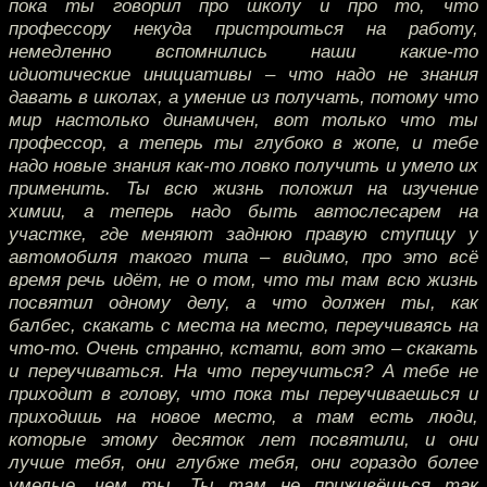
пока ты говорил про школу и про то, что
профессору некуда пристроиться на работу,
немедленно вспомнились наши какие-то
идиотические инициативы – что надо не знания
давать в школах, а умение из получать, потому что
мир настолько динамичен, вот только что ты
профессор, а теперь ты глубоко в жопе, и тебе
надо новые знания как-то ловко получить и умело их
применить. Ты всю жизнь положил на изучение
химии, а теперь надо быть автослесарем на
участке, где меняют заднюю правую ступицу у
автомобиля такого типа – видимо, про это всё
время речь идёт, не о том, что ты там всю жизнь
посвятил одному делу, а что должен ты, как
балбес, скакать с места на место, переучиваясь на
что-то. Очень странно, кстати, вот это – скакать
и переучиваться. На что переучиться? А тебе не
приходит в голову, что пока ты переучиваешься и
приходишь на новое место, а там есть люди,
которые этому десяток лет посвятили, и они
лучше тебя, они глубже тебя, они гораздо более
умелые, чем ты. Ты там не приживёшься так