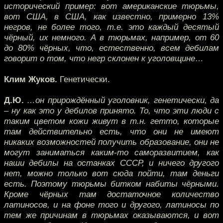
исторический пример: вот американские тюрьмы,
вот США, в США, как известно, примерно 13%
негров, не более того, т.е. это каждый десятый
чёрный, их немного. А в тюрьмах, например, от 60
до 80% чёрных, что, естественно, всем дебилам
говорит о том, что негр склонен к уголовщине…
Клим Жуков.
Генетически.
Д.Ю.
…он прирождённый уголовник, генетически, да
– ну как это у дебилов принято. То, что эти люди с
таким цветом кожи живут в т.н. гетто, которые
там действительно есть, что они не имеют
никаких возможностей получить образование, они не
могут заниматься каким-то саморазвитием, как
наши дебилы на останках СССР, и ничего другого
нет, можно только вот сюда пойти, там деньги
есть. Поэтому тюрьмы битком набиты чёрными.
Кроме чёрных там достаточное количество
латиносов, и на фоне того и другого, латиносы по
тем же причинам в тюрьмах оказываются, и вот