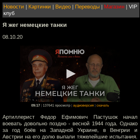
Новости
|
Картинки
|
Видео
|
Переводы
|
Магазин
|
VIP
клуб
Я жег немецкие танки
08.10.20
09:17
|
137641 просмотр
|
аудиоверсия
|
скачать
Артиллерист Федор Ефимович Пастушок начал
воевать довольно поздно - весной 1944 года. Однако
за год боёв на Западной Украине, в Венгрии и
Австрии на его долю выпали тяжелейшие испытания.