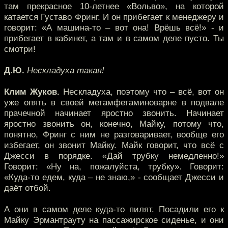
там прекрасное 10-летнее «Вольво», на которой
катается Густаво Фринг. И он прибегает к менеджеру и
говорит: «А машина-то – вот она! Врёшь всё!» - и
прибегает в кабинет, а там и в самом деле пусто. Ты
смотри!
Д.Ю.
Нескладуха такая!
Клим Жуков.
Нескладуха, поэтому что – всё, вот он
уже опять в своей метамфетаминоварне в подвале
прачечной начинает яростно звонить. Начинает
яростно звонить он, конечно, Майку, потому что,
понятно, Фринг с ним не разговаривает, вообще его
избегает, он звонит Майку. Майк говорит, что всё с
Джесси в порядке. «Дай трубку немедленно!»
Говорит: «Ну на, пожалуйста, трубку». Говорит:
«Куда-то едем, куда – не знаю,» - сообщает Джесси и
даёт отбой.
А они в самом деле куда-то пилят. Посадили его к
Майку Эрмантрауту на пассажирское сиденье, и они