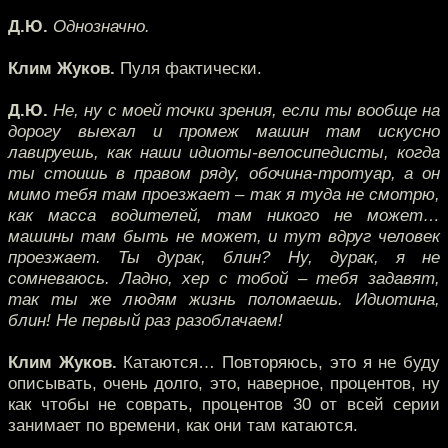
Д.Ю.
Однозначно.
Клим Жуков.
Пуля фактически.
Д.Ю.
Не, ну с моей точки зрения, если ты вообще на
дорогу выехал и промеж машин там искусно
лавируешь, как наши идиоты-велосипедисты, когда
ты стоишь в правом ряду, обочина-тротуар, а он
мимо тебя там проезжает – так я туда не смотрю,
как масса водителей, там никого не может…
машины там быть не может, и тут вдруг человек
проезжает. Ты дурак, блин? Ну, дурак, я не
сомневаюсь. Ладно, хер с тобой – тебя задавят,
так ты же людям жизнь поломаешь. Идиотина,
блин! Не первый раз разоблачаем!
Клим Жуков.
Катаются… Повторяюсь, это я не буду
описывать, очень долго, это, наверное, процентов, ну
как чтобы не соврать, процентов 30 от всей серии
занимает по времени, как они там катаются.