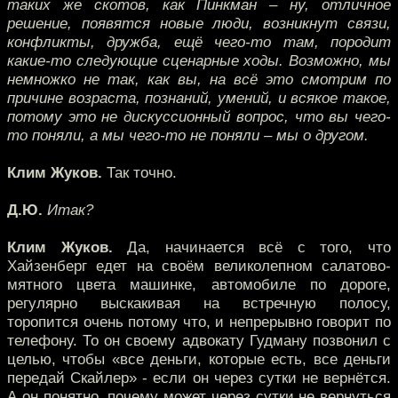
таких же скотов, как Пинкман – ну, отличное
решение, появятся новые люди, возникнут связи,
конфликты, дружба, ещё чего-то там, породит
какие-то следующие сценарные ходы. Возможно, мы
немножко не так, как вы, на всё это смотрим по
причине возраста, познаний, умений, и всякое такое,
потому это не дискуссионный вопрос, что вы чего-
то поняли, а мы чего-то не поняли – мы о другом.
Клим Жуков.
Так точно.
Д.Ю.
Итак?
Клим Жуков.
Да, начинается всё с того, что
Хайзенберг едет на своём великолепном салатово-
мятного цвета машинке, автомобиле по дороге,
регулярно выскакивая на встречную полосу,
торопится очень потому что, и непрерывно говорит по
телефону. То он своему адвокату Гудману позвонил с
целью, чтобы «все деньги, которые есть, все деньги
передай Скайлер» - если он через сутки не вернётся.
А он понятно, почему может через сутки не вернуться