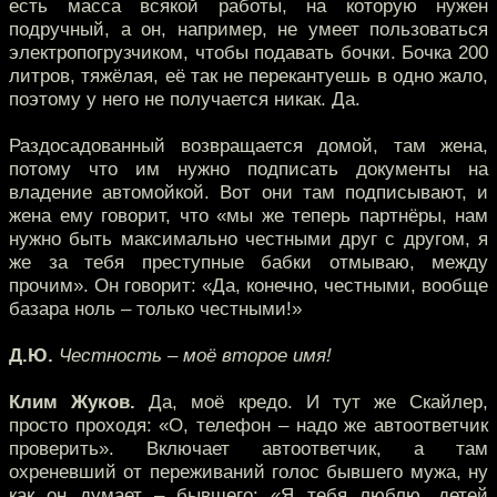
есть масса всякой работы, на которую нужен
подручный, а он, например, не умеет пользоваться
электропогрузчиком, чтобы подавать бочки. Бочка 200
литров, тяжёлая, её так не перекантуешь в одно жало,
поэтому у него не получается никак. Да.
Раздосадованный возвращается домой, там жена,
потому что им нужно подписать документы на
владение автомойкой. Вот они там подписывают, и
жена ему говорит, что «мы же теперь партнёры, нам
нужно быть максимально честными друг с другом, я
же за тебя преступные бабки отмываю, между
прочим». Он говорит: «Да, конечно, честными, вообще
базара ноль – только честными!»
Д.Ю.
Честность – моё второе имя!
Клим Жуков.
Да, моё кредо. И тут же Скайлер,
просто проходя: «О, телефон – надо же автоответчик
проверить». Включает автоответчик, а там
охреневший от переживаний голос бывшего мужа, ну
как он думает – бывшего: «Я тебя люблю, детей