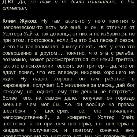
Д.Ю.
Да, её там и не было изначально, я бы
отметил.
Клим Жуков.
Ну там какие-то у него понятия о
человеческом-то есть всё ещё, и он, в отличие от
Уолтера Уайта, так до конца от них и не избавится, но
при этом, повторюсь, если бы это был первый сезон,
и его бы так поломало, я могу понять. Нет, у него это
совершенно в другом… понятно, что эта стрельба,
возможно, может рассматриваться как некий триггер,
как это в психологии говорят, вот триггер – да, что он
вдруг понял, что его впереди нихрена хорошего не
ждёт. Ну ладно, хорошо, он там работает в
нарковарне, получает 1,5 миллиона за месяц, дай бог
каждому, но, однако, ему эти деньги не потратить,
более того, на самом деле, получает он гораздо
меньше, чем мог бы, т.е. он вообще на правах
шестёрки у шестёрки, т.е. его начальник
непосредственный, а конкретно Уолтер Уайт,
шестёрка, а он при нём шестёрка, т.е. шестёрка в
квадрате получается, и поэтому, конечно, ему
удовлетворения-то никакого нет, мы же говорили об