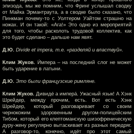
эпизода, мы же помним, что Фринг услышал сводку
от Майка Эрмантраута, а в сводке было сказано, что
Пинкман почему-то с Уолтером Уайтом страшно на
ножах. И он такой: «Ага!» Это одно из мероприятий
для того, чтобы расколоть трудовой коллектив, как
это будет сделано – дальше нам явят.
Д.Ю.
Divide et impera, т.е. «разделяй и властвуй».
Клим Жуков.
И́мпера – на последний слог не может
быть ударение в латыни.
Д.Ю.
Это были французские римляне.
Клим Жуков.
Дивиде́ а импера́. Ужасный язык! А Хэнк
Шрейдер, между прочим, есть. Вот есть Хэнк
Шрейдер, который разговаривает со своим
чернокожим здоровенным другом-полицейским
Тибом, который его клептоманскую шизофреническую
дуру-жену регулярно вытаскивает из разных передряг.
А разговор-то, конечно, идёт про этот самый