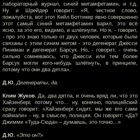
лабораторный журнал, синий метамфетамин, и т.д.
Ну и Шрейдер говорит: «Я, честное слово,
пожалуйста, вот этот Кейл Боттикер явно совершенно
этот самый синий метамфетамин варил, это всё
ясно, за это его, видимо, и шлёпнули. Но я, - говорит,
- про это знаю только от двух человек, которые были
связаны с этим синим метом - это дегенерат Джесси
Пинкман и дегенерат Барсук. Но, - говорит, - очень
сильно сомневаюсь, что Джесси или тем более
Барсук могли кого-нибудь шлёпнуть, в принципе,
потому что они два дятла».
Д.Ю.
Дегенераты, да.
Клим Жуков.
Да, два дятла, и очень вряд ли, что это
Хайзенберг, потому что… ну, конечно, полицейский
сразу говорит: «Хайзенберг сидит, мы же его сами
поймали» - ну, в смысле, полиция. Он говорит: «Да?
Джимми «Туда-Сюда» – думаешь, это точно…»
Д.Ю.
«Это он?»