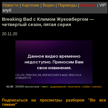
Новости
|
Картинки
|
Видео
|
Переводы
|
Магазин
|
VIP
клуб
Breaking Bad с Климом Жуковбергом —
четвертый сезон, пятая серия
20.11.20
41:46
|
306988 просмотров
|
текст
|
аудиоверсия
|
вконтакте
|
rutube
|
скачать
Подписаться на просмотры разборов "Во все
тяжкие"