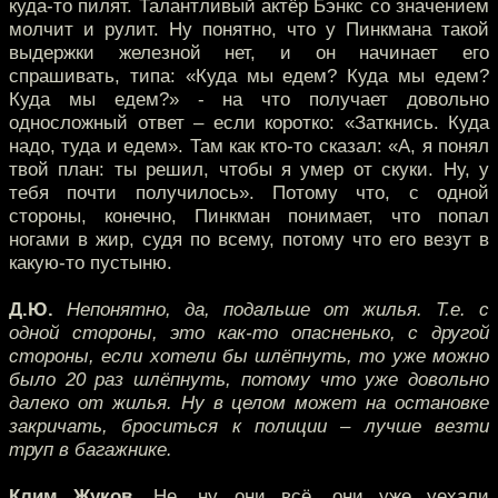
куда-то пилят. Талантливый актёр Бэнкс со значением
молчит и рулит. Ну понятно, что у Пинкмана такой
выдержки железной нет, и он начинает его
спрашивать, типа: «Куда мы едем? Куда мы едем?
Куда мы едем?» - на что получает довольно
односложный ответ – если коротко: «Заткнись. Куда
надо, туда и едем». Там как кто-то сказал: «А, я понял
твой план: ты решил, чтобы я умер от скуки. Ну, у
тебя почти получилось». Потому что, с одной
стороны, конечно, Пинкман понимает, что попал
ногами в жир, судя по всему, потому что его везут в
какую-то пустыню.
Д.Ю.
Непонятно, да, подальше от жилья. Т.е. с
одной стороны, это как-то опасненько, с другой
стороны, если хотели бы шлёпнуть, то уже можно
было 20 раз шлёпнуть, потому что уже довольно
далеко от жилья. Ну в целом может на остановке
закричать, броситься к полиции – лучше везти
труп в багажнике.
Клим Жуков.
Не, ну они всё, они уже уехали