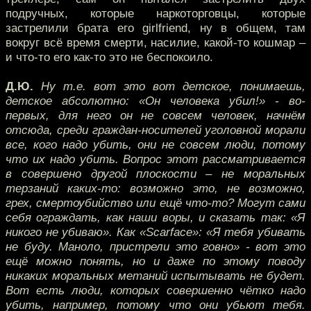
подручных, которые наркоторговцы, которые
застрелили брата его girlfriend, ну в общем, там
вокруг всё время смерти, насилие, какой-то кошмар –
и что-то его как-то это не беспокоило.
Д.Ю.
Ну т.е. вот это вот детское, понимаешь,
детское абсолютно: «Он человека убил!» - во-
первых, для него он не совсем человек, начнём
отсюда, среди граждан-носителей уголовной морали
все, кого надо убить, они не совсем люди, потому
что их надо убить. Вопрос этот рассматривается
в совершено другой плоскости – не моральных
терзаний каких-то: возможно это, не возможно,
грех, смертоубийство или ещё что-то? Могут сами
себя ограждать, как наши воры, и сказать так: «Я
никого не убиваю». Как «Scarface»: «Я тебя убивать
не буду. Маноло, пристрели это говно» - вот это
ещё можно понять, но и даже по этому поводу
никаких моральных метаний испытывать не будет.
Вот есть люди, которых совершенно чётко надо
убить, например, потому что они убьют тебя.