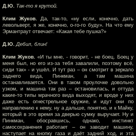
Д.Ю.
Так-то я крутой.
Клим Жуков.
Да, так-то, «ну если, конечно, дать
левольверт, я же, конечно, о-го-го буду». На что ему
Эрмантраут отвечает: «Какая тебе пушка?»
Д.Ю.
Дебил, блин!
Клим Жуков.
«И ты мне, - говорит, - не боец. Боец у
меня был, но его из-за тебя завалили, поэтому всё,
сиди так» - и ушёл. И тут раз – он смотрит в зеркало
заднего вида, Пинкман, а там машина
останавливается. Они в таком проулочке довольно
узком, и машина так раз – остановилась, и оттуда
какие-то типы мрачного вида выходят, и вроде у них
даже есть огнестрельное оружие, и идут они по
направлению к нему, ну а дальше, понятно, и к Майку,
который в это время за дверью сумку выручает. Ну и
Пинкман, обосравшись, однако, инстинкт
самосохранения работает – он заводит машину,
наступает на кнопку газа и даёт задний ход, и эта