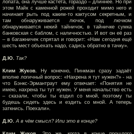
лопата, она лучше кастета, гораздо – длиннее. Но при
этом Майк с каменной рожей проходит мимо него и
начинает рыть под каким-то кактусом секретным, и
там обнаруживается лючок, под лючком
обнаруживается некий тайничок, в тайничке сумка
банковская с баблом, с наличностью. И вот он её раз
– в багажничек спрятал и говорит: «Нам сегодня ещё
шесть мест объехать надо, садись обратно в тачку».
Д.Ю.
Так?
Клим Жуков.
Ну конечно, Пинкман сразу задаёт
вполне логичный вопрос: «Нахрена я тут нужен?» - на
что Бэнкс-Эрмантраут ему отвечает: «Понятия не
имею, нахрена ты тут нужен. У меня начальство есть
– сказали, чтобы ты ездил со мной, поэтому ты
будешь сидеть здесь и ездить со мной. А теперь
заткнись. Поехали».
Д.Ю.
А в чём смысл? Или это в конце?
Клим Жуков.
Это же, когда в конце прошлого