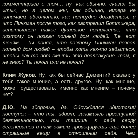
комментариев о том… ну, как обычно, сказал бы
«ты», но в целом мы, как обычно, нихера не
понимаем абсолютно, как нетрудно догадаться, и
что Пинкман после того, как застрелил Боттикера,
испытывает такое душевное потрясение, что
поэтому он позвал полный дом людей. Т.е. вот
людям… Ты понял, что поэтому Пинкман позвал
полный дом людей – чтобы хоть как-то забыться,
чтобы как-то вот смыть это послевкусие, там, я
не знаю? Ты понял или не понял?
Клим Жуков.
Ну, как бы сейчас Дементий сказал: у
тебя такое мнение, а есть другое. Ну, как мнение,
может существовать, именно как мнение – почему
нет?
Д.Ю.
На здоровье, да. Обсуждался идиотский
поступок – что ты, идиот, занимаясь преступной
деятельностью, ты тащишь к себе свору
дегенератов и тем самым провоцируешь ещё более
страшные вещи в отношении себя. Чем