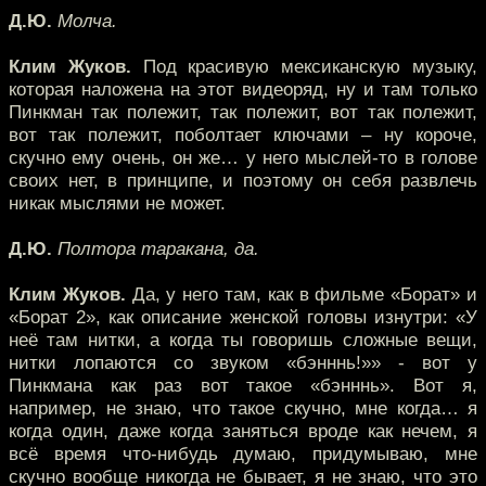
Д.Ю.
Молча.
Клим Жуков.
Под красивую мексиканскую музыку,
которая наложена на этот видеоряд, ну и там только
Пинкман так полежит, так полежит, вот так полежит,
вот так полежит, поболтает ключами – ну короче,
скучно ему очень, он же… у него мыслей-то в голове
своих нет, в принципе, и поэтому он себя развлечь
никак мыслями не может.
Д.Ю.
Полтора таракана, да.
Клим Жуков.
Да, у него там, как в фильме «Борат» и
«Борат 2», как описание женской головы изнутри: «У
неё там нитки, а когда ты говоришь сложные вещи,
нитки лопаются со звуком «бэнннь!»» - вот у
Пинкмана как раз вот такое «бэнннь». Вот я,
например, не знаю, что такое скучно, мне когда… я
когда один, даже когда заняться вроде как нечем, я
всё время что-нибудь думаю, придумываю, мне
скучно вообще никогда не бывает, я не знаю, что это