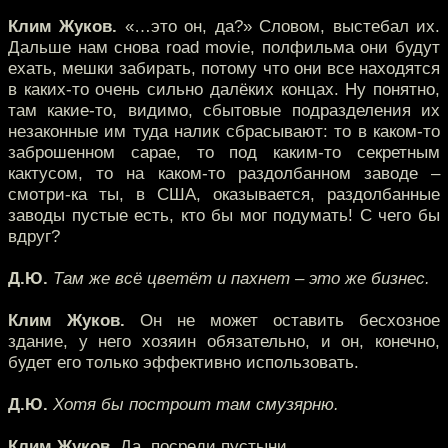
Клим Жуков.
«…это он, да?» Словом, выстебал их.
Дальше нам снова road movie, полфильма они будут
ехать, мешки забирать, потому что они все находятся
в каких-то очень сильно далёких концах. Ну понятно,
там какие-то, видимо, сбытовые подразделения их
незаконные им туда налик сбрасывают: то в каком-то
заброшенном сарае, то под каким-то секретным
кактусом, то на каком-то раздолбанном заводе –
смотри-ка ты, в США, оказывается, раздолбанные
заводы пустые есть, кто бы мог подумать! С чего бы
вдруг?
Д.Ю.
Там же всё цветёт и пахнет – это же бизнес.
Клим Жуков.
Он не может оставить бесхозное
здание, у него хозяин обязательно, и он, конечно,
будет его только эффективно использовать.
Д.Ю.
Хотя бы построит там смузярню.
Клим Жуков.
Да, посреди пустыни.