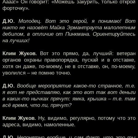
Аааа!» Он говорит: «Можешь закурить, только открой
форточку».
Д.Ю.
Молодец. Вот это герой, я понимаю! Вот
никто не назовёт Майка Эрмантраута малолетним
дебилом, в отличие от Пинкмана. Ориентируйтесь
на лучших!
Клим Жуков.
Вот это прямо, да, лучший: ветеран
органов охраны правопорядка, пускай и в отставке,
хотя он даже, по-моему, не в отставке, он, по-моему,
уволился – не помню точно.
Д.Ю.
Вообще мероприятие какое-то странное, т.е.
я вот не представляю, как это вот так вот деньги
в каких-то нычках прячут: ямка, крышка – т.е. там
всё время, что ли, прячут?
Клим Жуков.
Ну, видимо, регулярно, потому что это
адреса, видимо, намоленные.
Д.Ю.
Непонятно вообще, и сам факт, что это ты