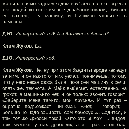
машина прямо задним ходом врубается в этот агрегат
тех людей, которые им выезд заблокировали, сбивает
её нахрен, эту машину, и Пинкман уносится в
пампасы.
Д.Ю.
Интересный ход! А в багажнике деньги?
Клим Жуков.
Да.
Д.Ю.
Интересный ход.
Клим Жуков.
Не, ну при этом бандиты вроде как едут
за ним, и он как-то от них уехал, понимаешь, потому
что у него некая фора была, пока они машину в сели,
опять же, темнота. А Майк выбегает, естественно, на
грохот, а машины-то нет, и он только звонит, говорит:
«Заберите меня там-то, мои друзья». И тут раз –
обратно подъезжает Пинкман. «Нет, - говорит, -
больше не надо забирать, сам доберусь». Садится, и
там только Джесси такой: «Что это было? Ты видел:
там мужики, у них дробовик, а я – раз, а он бах!