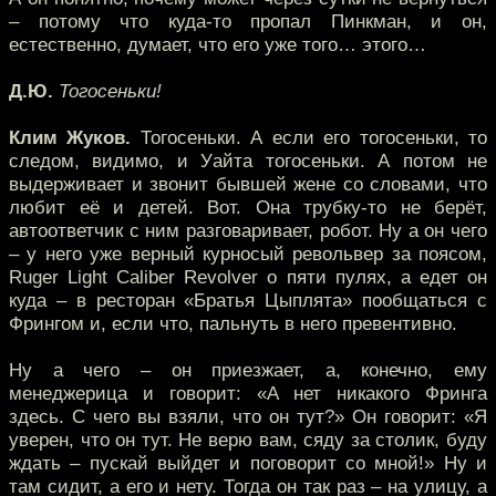
– потому что куда-то пропал Пинкман, и он,
естественно, думает, что его уже того… этого…
Д.Ю.
Тогосеньки!
Клим Жуков.
Тогосеньки. А если его тогосеньки, то
следом, видимо, и Уайта тогосеньки. А потом не
выдерживает и звонит бывшей жене со словами, что
любит её и детей. Вот. Она трубку-то не берёт,
автоответчик с ним разговаривает, робот. Ну а он чего
– у него уже верный курносый револьвер за поясом,
Ruger Light Caliber Revolver о пяти пулях, а едет он
куда – в ресторан «Братья Цыплята» пообщаться с
Фрингом и, если что, пальнуть в него превентивно.
Ну а чего – он приезжает, а, конечно, ему
менеджерица и говорит: «А нет никакого Фринга
здесь. С чего вы взяли, что он тут?» Он говорит: «Я
уверен, что он тут. Не верю вам, сяду за столик, буду
ждать – пускай выйдет и поговорит со мной!» Ну и
там сидит, а его и нету. Тогда он так раз – на улицу, а