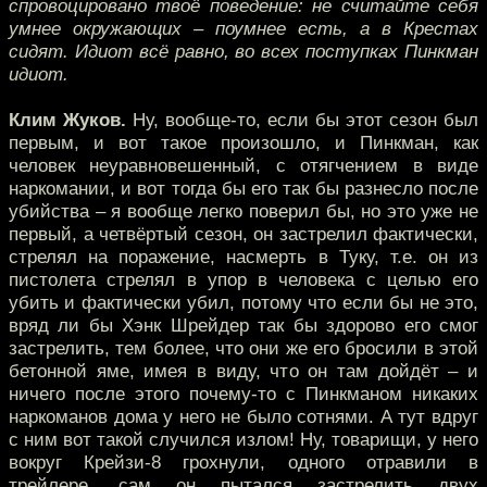
спровоцировано твоё поведение: не считайте себя
умнее окружающих – поумнее есть, а в Крестах
сидят. Идиот всё равно, во всех поступках Пинкман
идиот.
Клим Жуков.
Ну, вообще-то, если бы этот сезон был
первым, и вот такое произошло, и Пинкман, как
человек неуравновешенный, с отягчением в виде
наркомании, и вот тогда бы его так бы разнесло после
убийства – я вообще легко поверил бы, но это уже не
первый, а четвёртый сезон, он застрелил фактически,
стрелял на поражение, насмерть в Туку, т.е. он из
пистолета стрелял в упор в человека с целью его
убить и фактически убил, потому что если бы не это,
вряд ли бы Хэнк Шрейдер так бы здорово его смог
застрелить, тем более, что они же его бросили в этой
бетонной яме, имея в виду, что он там дойдёт – и
ничего после этого почему-то с Пинкманом никаких
наркоманов дома у него не было сотнями. А тут вдруг
с ним вот такой случился излом! Ну, товарищи, у него
вокруг Крейзи-8 грохнули, одного отравили в
трейлере, сам он пытался застрелить двух