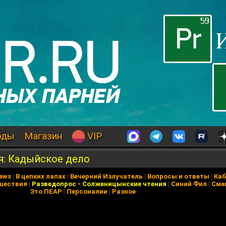
оды
Магазин
VIP
: Кадыйское дело
News
|
В цепких лапах
|
Вечерний Излучатель
|
Вопросы и ответы
|
Каб
шествия
|
Разведопрос
-
Солженицынские чтения
|
Синий Фил
|
Сме
Это ПЕАР
|
Персоналии
|
Разное