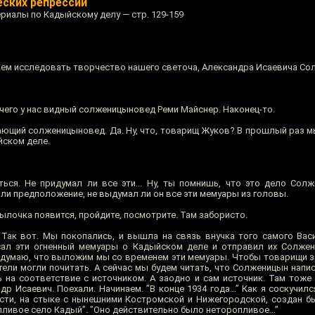
еских репрессий
риалы по Кадыйскому делу — стр. 129-159
ем исследовать творчество нашего светоча, Александра Исаевича Со
 чего у нас видный солженицыновед Реми Майснер. Наконец-то.
ющий солженицыновед. Да. Ну, что, товарищ Жуков? В прошлый раз м
йском деле.
ься. Не придумал ли все эти... Ну, ты помнишь, что это дело Сол
ли предположение, не выдумал ли он все эти мемуары из головы.
сылочка появится, пройдите, посмотрите. Там забористо.
 Так вот. Мы покопались, и вышла на связь внучка того самого Вас
сал эти огненный мемуары о Кадыйском деле и отправил их Солжен
ак думаю, что выложим мы со временем эти мемуары. Чтобы товарищи з
ели могли почитать. А сейчас мы будем читать, что Солженицын напи
ть на соответствие с источником. А заодно и сам источник. Там тоже
р Исаевич. Поехали. Начинаем. ”В конце 1934 года...” Как я соскучился 
сти, на стыке с нынешними Костромской и Нижегородской, создан б
ливое село Кадый”. ”Оно действительно было неторопливое...”