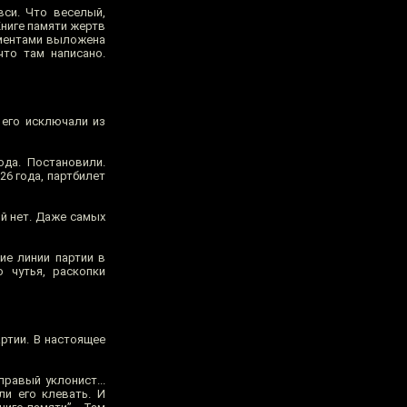
вси. Что веселый,
Книге памяти жертв
ументами выложена
что там написано.
 его исключали из
да. Постановили.
26 года, партбилет
ий нет. Даже самых
ие линии партии в
 чутья, раскопки
ртии. В настоящее
правый уклонист...
ли его клевать. И