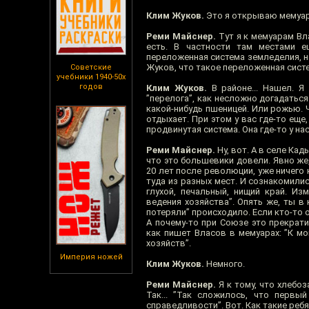
Клим Жуков.
Это я открываю мемуа
Реми Майснер.
Тут я к мемуарам Вл
есть. В частности там местами е
переложенная система земледелия, н
Жуков, что такое переложенная сист
Советские
учебники 1940-50х
годов
Клим Жуков.
В районе... Нашел. Я 
”перелога”, как несложно догадаться
какой-нибудь пшеницей. Или рожью. Че
отдыхает. При этом у вас где-то еще,
продвинутая система. Она где-то у нас
Реми Майснер.
Ну, вот. А в селе Ка
что это большевики довели. Явно же,
20 лет после революции, уже ничего 
туда из разных мест. И сознакомилис
глухой, печальный, нищий край. И
ведения хозяйства”. Опять же, ты в 
потеряли” происходило. Если кто-то 
А почему-то при Союзе это прекратил
как пишет Власов в мемуарах: ”К м
хозяйств”.
Империя ножей
Клим Жуков.
Немного.
Реми Майснер.
Я к тому, что хлебоз
Так... ”Так сложилось, что перв
справедливости”. Вот. Как такие реб