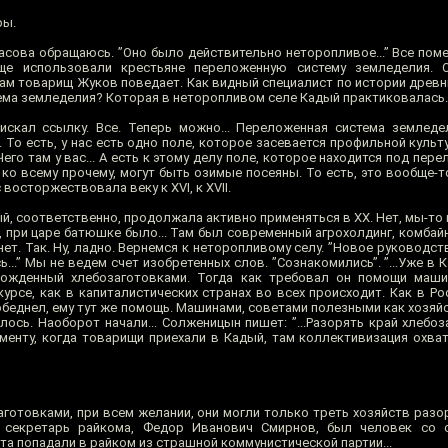
ры.
асова обращаюсь. ”Оно было действительно неторопливое...” Все поме
ще использовали крестьяне переложенную систему земледелия. 
ам товарищ Жуков поведает. Как видный специалист по истории древн
ема земледелия? Которая в неторопливом селе Кадый практиковалась. В
искал ссылку. Все. Теперь можно... Переложенная система земледе
. То есть, у нас есть одно поле, которое засевается профильной культу
го там у вас... А есть к этому делу поле, которое находится под перел
 ко всему прочему, могут быть озимые посеяны. То есть, это вообще-то..
 восторжествовала веку к XVI, к XVII.
дый, соответственно, продолжала активно применяться в XX. Нет, мы-то
 при царе батюшке было... Там был современный агрохолдинг, комбайн
нет. Так. Ну, ладно. Вернемся к неторопливому селу. ”Новое руководс
ь...” Мы не ведем счет изобретенных слов. ”Сознакомились”. ”...Уже в 
зможденный хлебозаготовками. Тогда как требовал он помощи маши
курсе, как в капиталистических странах во всех происходит. Как в Р
обеднел, ему тут же помощь. Машинами, советами полезными как хозяйст
ось. Наоборот начали... Солженицын пишет: ”...Разорять край хлебоз
оменту, когда товарищи приехали в Кадый, там коллективизация охва
аготовками, при всем желании, они могли только треть хозяйств разори
ый секретарь райкома, Федор Иванович Смирнов, был человек со 
ята попадали в райком из страшной коммунистической партии...