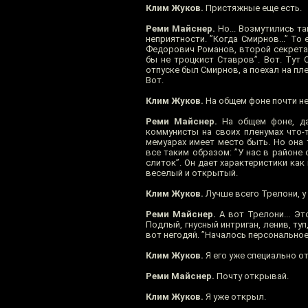
Клим Жуков.
Пристяжные еще есть.
Реми Майснер.
Но... Возмутились та
неприятности. ”Когда Смирнов...” То
Федорович Романов, второй секрета
бы не троцкист Ставров”. Вот. Тут С
отпуске был Смирнов, а поехал на пл
Вот.
Клим Жуков.
На общем фоне почти не
Реми Майснер.
На общем фоне, да,
коммунисты на своих пленумах что-
мемуарах имеет место быть. Но она т
все таким образом: ”У нас в районе
слиток”. Он дает характеристики как
веселый и открытый.
Клим Жуков.
Лучше всего Трелони, у
Реми Майснер.
А вот Трелони... Эт
Подлый, гнусный интриган, ленив, ту
вот негодяй. ”Началось персональное
Клим Жуков.
Я его уже специально о
Реми Майснер.
Почту открывай.
Клим Жуков.
Я уже открыл.