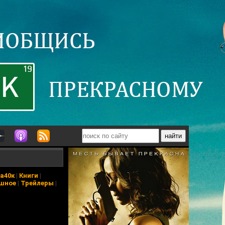
а40к
|
Книги
|
шное
|
Трейлеры
|