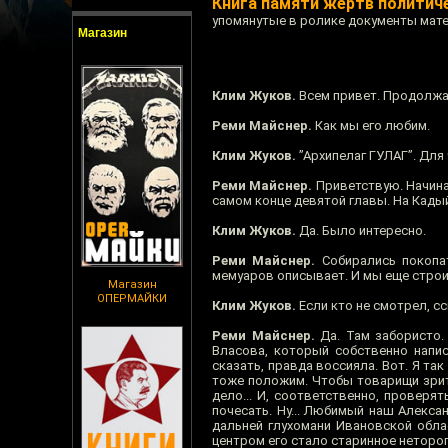
Книга памяти жертв политич
упомянутые в ролике документы мате
Магазин
Клим Жуков.
Всем привет. Продолжа
Реми Майснер.
Как мы его любим.
Клим Жуков.
”Архипелаг ГУЛАГ”. Для
Реми Майснер.
Приветствую. Начина
самом конце девятой главы. На Кады
Клим Жуков.
Да. Было интересно.
Реми Майснер.
Собирались покопат
мемуаров описывает. И мы еще строи
Магазин
ОПЕРМАЙКИ
Клим Жуков.
Если кто не смотрел, с
Реми Майснер.
Да. Там забористо.
Власова, который собственно напи
сказать, правда воссияла. Вот. Я т
тоже положим. Чтобы товарищи зрит
дело... И, соответственно, проверя
почесать. Ну... Любимый наш Александ
дальней глухомани Ивановской обла
центром его стало старинное нетороп