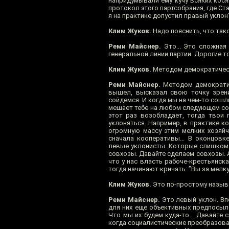
напридумывали ему кучу всяких косяк
протокол этого партсобрания, где Ст
я на практике допустил правый уклон”
Клим Жуков.
Надо пояснить, что так
Реми Майснер.
Это... Это сложная
генеральной линии партии. Дорогие т
Клим Жуков.
Методом демократичес
Реми Майснер.
Методом демократич
вышел, высказал свою точку зрени
сойдемся. И когда мы на чем-то сошли
мешает тебе на любом следующем соб
этот раз возобладает, тогда твои 
уклоняться. Например, в практике ко
огромную массу этим мелких хозяйч
сначала кооперативы... В оконцовк
левые уклонисты. Которые слишком с
совхозы. Давайте сделаем совхозы. А
что у нас власть рабоче-крестьянск
тогда начинают кричать: ”Вы за мелк
Клим Жуков.
Это по-простому называ
Реми Майснер.
Это левый уклон. Вп
для них еще объективных предпосылок
Что мы их будем куда-то... Давайте с
когда социалистические преобразовани