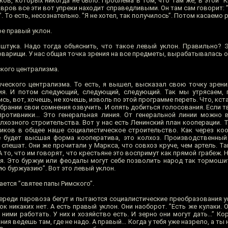
ов, которых никогда не было. Проблема в том, что там же, в этой ”Кн
авров все эти вот упреки находит справедливыми. Он там сам говорит: ”
. То есть, несознательно. ”Я не хотел, так получилось”. Потом касаемо 
ое правый уклон.
 штука. Надо тогда объяснить, что такое левый уклон. Правильно? 
оварищи. У нас общая точка зрения на все предметы, вырабатывалась он
кого централизма.
еского централизма. То есть, я вышел, высказал свою точку зрен
я. И потом следующий, следующий, следующий. Так мы утрясаем, п
сь, вот, хочешь, не хочешь, изволь по этой программе переть. Что, кста
рании свои сомнения озвучить. И опять добиться голосования. Если т
противники... Это генеральная линия. От генеральной линии можно
лхозного строительства. Вот у нас есть Ленинский план кооперации. 
иков в общее наше социалистическое строительство. Как через коо
е будет высшая форма кооператива, это колхоз. Производственный
пешат. Они же прочитали у Маркса, что совхоз круче, чем артель. Та
 то, что им говорят, что крестьяне это воспримут как прямой грабеж. Н
ая. Это буржуи или феодалы могут себе позволить народ так тормошит
ую буржуазию”. Вот это левый уклон.
ется ”святее папы Римского”.
ереди паровоза бегут и пытаются социалистические преобразования ус
 никаких нет. А есть правый уклон. Они наоборот. ”Есть же кулаки. О
 ними работать. У них и хозяйство есть. И зерно они могут дать...” Ко
я ведешь там, где не надо. А правый... Когда у тебя уже назрело, а ты 