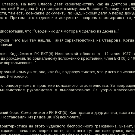
Ставров. На него Власов дает характеристику, как на доктора Ли
естный. Все дела. И тут вопросы к мемуарам Власова. Потому, что в ”
сти, там есть кое-какие документы по Кадыйскому делу. А перед док
есть. Притом, что отдельные документы напрочь опровергают то, 
диссертации, что: ”Сердечник для мотора я сделаю из дерева...”
уков, чего мы там нашли. Такая характеристика на Ставрова. Когда
рошими.
ния Кадыйского РК ВКП(б) Ивановской области от 12 июня 1937 го
да рождения, по социальному положению крестьянин, член ВКП(б) с 19
е партвзыскания...”
порочный коммунист, оно, как бы, подразумевается, что у него взыскан
еще. Интересно.
о оппортунизма в практике колхозного строительства. За извращен
ьшевистское руководство в льнозаготовках. За утерю классового
ний бюро Семеновского РК ВКП(б). Как правого двурушника, врага па
 Постановили. Из рядов ВКП(б) исключить”.
арактеристика на этого чудесного беспорочного гражданина. Значит, 
жданина начались неприятности, и на него тут же накинулись, нача