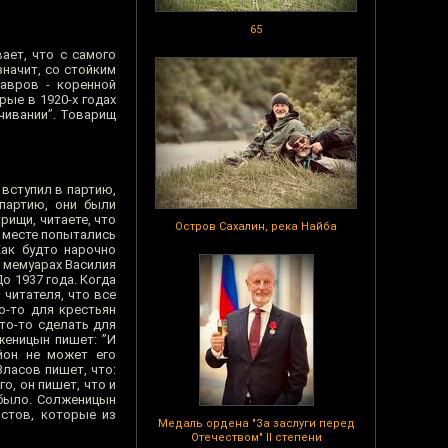
65
ает, что с самого
значит, со стойким
тавров - коренной
рые в 1920-х годах
ачивании”. Товарищ
 вступил в партию,
 партию, они были
рищи, читаете, что
Остров Сахалин, река Найба
м месте попытались
Как будто нарочно
в мемуарах Василия
о 1937 года. Когда
 читателя, что все
о-то для крестьян
то-то сделать для
женицын пишет: ”И
йон не может его
Власов пишет, что:
о, он пишет, что и
 было. Солженицын
истов, которые из
Медаль ордена "За заслуги перед
Отечеством" II степени