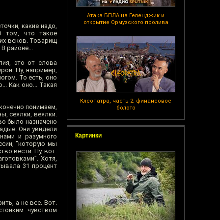
Атака БПЛА на Геленджик и
открытие Ормузского пролива
точки, какие надо,
О том, что такое
их веков. Товарищ
 районе...
лия, это от слова
рой. Ну, например,
огом. То есть, оно
. Как оно... Такая
Клеопатра, часть 2: финансовое
 конечно понимаем,
болото
ы, сеялки, веялки.
тво было назначено
Кадые. Они увидели
Картинки
нами и разумного
оссии, ”которую мы
во вести. Ну, вот.
аготовками”. Хотя,
тывала 31 процент
ть, а не все. Вот.
стойким чувством