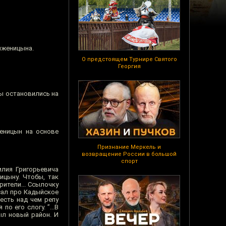
лженицына.
О предстоящем Турнире Святого
Георгия
ы остановились на
женицын на основе
Признание Меркель и
возвращение России в большой
спорт
илия Григорьевича
ицыну. Чтобы, так
рители... Ссылочку
сал про Кадыйское
 есть над чем репу
по его слогу. ”...В
ыл новый район. И