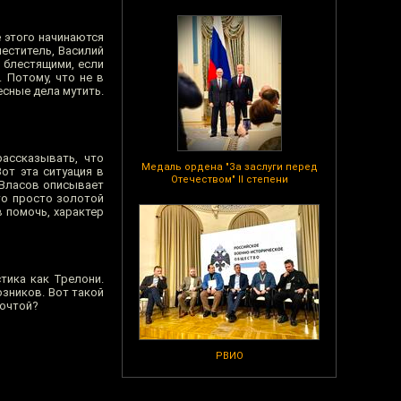
е этого начинаются
меститель, Василий
 блестящими, если
. Потому, что не в
есные дела мутить.
ассказывать, что
Медаль ордена "За заслуги перед
от эта ситуация в
Отечеством" II степени
н Власов описывает
 то просто золотой
в помочь, характер
тика как Трелони.
озников. Вот такой
почтой?
РВИО