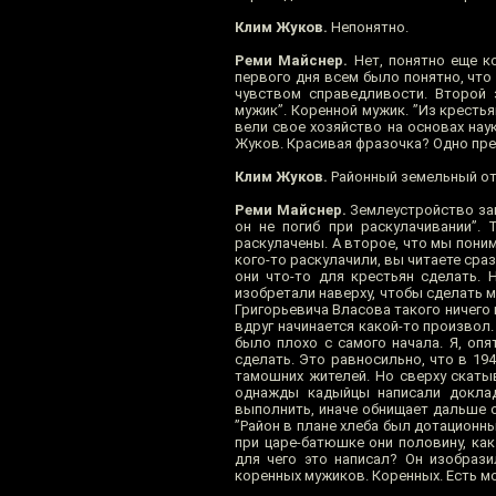
Клим Жуков.
Непонятно.
Реми Майснер.
Нет, понятно еще ко
первого дня всем было понятно, что 
чувством справедливости. Второй з
мужик”. Коренной мужик. ”Из крестья
вели свое хозяйство на основах наук
Жуков. Красивая фразочка? Одно пред
Клим Жуков.
Районный земельный отде
Реми Майснер.
Землеустройство зани
он не погиб при раскулачивании”. 
раскулачены. А второе, что мы поним
кого-то раскулачили, вы читаете сра
они что-то для крестьян сделать. 
изобретали наверху, чтобы сделать м
Григорьевича Власова такого ничего 
вдруг начинается какой-то произвол.
было плохо с самого начала. Я, оп
сделать. Это равносильно, что в 19
тамошних жителей. Но сверху скатыв
однажды кадыйцы написали доклад
выполнить, иначе обнищает дальше оп
”Район в плане хлеба был дотационный
при царе-батюшке они половину, как
для чего это написал? Он изобрази
коренных мужиков. Коренных. Есть м