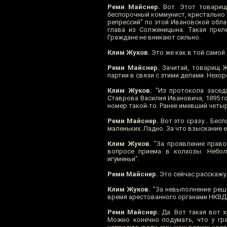
Реми Майснер.
Вот. Этот товарищ 
беспорочный коммунист, кристально ч
репрессий” по этой Ивановской обла
глава из Солженицына. Такая прел
Граждане не вникают сильно.
Клим Жуков.
Это же как в той самой 
Реми Майснер.
Зачитай, товарищ Ж
партии в связи с этими делами. Нехо
Клим Жуков.
”Из протокола заседа
Ставрова Василия Ивановича, 1895 го
номер такой-то. Ранее имевший четыр
Реми Майснер.
Вот это сразу... Бес
маленьких. Ладно. За что взыскание 
Клим Жуков.
”За проявление правог
вопросе приема в колхозы. Небол
игуменьи”.
Реми Майснер.
Это сейчас расскажу.
Клим Жуков.
”За невыполнение реше
время арестованного органами НКВД.
Реми Майснер.
Да. Вот такая вот х
Можно конечно подумать, что у гра