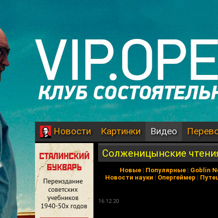
Картинки
Видео
Перев
Новости
Солженицынские чтения
Новые
|
Популярные
|
Goblin 
Новости науки
|
Опергеймер
|
Путе
16.12.20