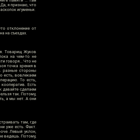
иге памяти”... Там
Да, я признаю, что
раскопок игуменьи.
Это отклонение от
а на съездах.
ия. Товарищ Жуков
ока на чем-то не
ти говоря... Что не
воя точка зрения в
 в разные стороны
То есть, вовлекаем
перацию. То есть,
 кооператив. Есть
к давайте сделаем
ельзя так. Потому,
ь, а мы нет. А они
траивать там, где
ни уже есть. Факт.
роче. Левый уклон,
не ведешь. Потому,