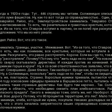
гда в 1920-е годы. Тут... 446 страниц мы читаем. Солженицын описыв
это хуже фашистов. Ну, как-то вот тогда со справедливостью... Один, 
аврайзо. Райзо, это... Землеустройством занимались. ”Заврайзо С
н-интенсивников. То есть, тех рачительных и грамотных крестьян, кото
и. Из-за того, что Ставров вступил в партию, он не погиб при раскул
ложение. Что мы из него узнали.
л. Райзо. Вот, что это такое.
мались. Границы, участки... Межевания. Вот. ”Из-за того, что Ставров
То есть, мы как понимаем, все крестьяне, которые не вступили в
аем. Раскулачить, это равно расстрелять. Короче. Если вы где-то, това
зу ”расстреляли”. Почему? Потому, что ”жить надо не по лжи”. ”На ново
Но сверху скатывались директивы. И каждая против их начинаний. 
ужикам горше и круче”. Ну, я со всей ответственностью заявляю, что 
нет. Совершенно. Даже близко. Там наоборот. Вроде как, все хорошо. Д
 Ну, а Солженицын, поскольку ”жить надо не по лжи”, чтобы не смущать
ять же, повторюсь. Странно. Взрослые мужики приехали, пытаются чт
44 году эсесовские офицеры приехали в Варшавское гетто, пытались ч
ались такие странные директивы. Как будто там нарочно... Так. Сол
ную в область, что необходимо снизить план хлебозаготовок. Ра
асного предела”. Такого в мемуарах тоже, опять же, нет. Наоборот. 
. Всю дорогу. Потому, что 80 процентов территории, это лес”. Мало тог
 минимум, хлеба, который им нужен, покупали. Никаких докладных не
л, что с этого начались неприятности наших справедливых коммун
олочные мужики.