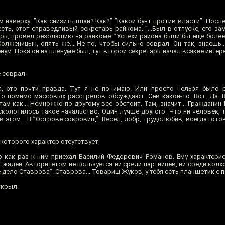
м наверху: ”Как снизить план? Как?” ”Какой бунт против власти”. Посл
 есть, этот справедливый секретарь райкома. ”...Был в отпуске, его за
рь, провел резолюцию на райкоме. ”Успехи района были бы еще более
олженицын, опять же... Не то, чтобы сильно соврал. Он так, знаешь..
енум. Пока он на пленуме был, тут второй секретарь начал всякие интер
 соврал.
 это почти правда. Тут я не понимаю. Или просто нельзя было р
то помимо массовых расстрелов обсуждают. Сев какой-то. Вот. Да. В
ам как... Немножко по-другому все обстоит. Там, значит... Граждани
 сколотилось такое начальство. Один лучше другого. Что ни человек,
 в этом... В ”Острове сокровищ”. Весел, добр, трудолюбив, всегда гото
 которого характер отсутствует.
о как раз к ним приехал Василий Федорович Романов. Ему характерис
п, жаден. Авторитетом не пользуется ни среди партийцев, ни среди колх
 дело Ставрова”. Ставрова... Товарищ Жуков, у тебя есть планшетик с 
ткрыл.