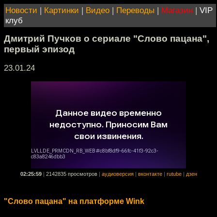
Новости
|
Картинки
|
Видео
|
Переводы
|
Магазин
|
VIP
клуб
Дмитрий Пучков о сериале "Слово пацана",
первый эпизод
23.01.24
02:25:59
|
2142835 просмотров
|
аудиоверсия
|
вконтакте
|
rutube
|
дзен
"Слово пацана" на платформе Wink