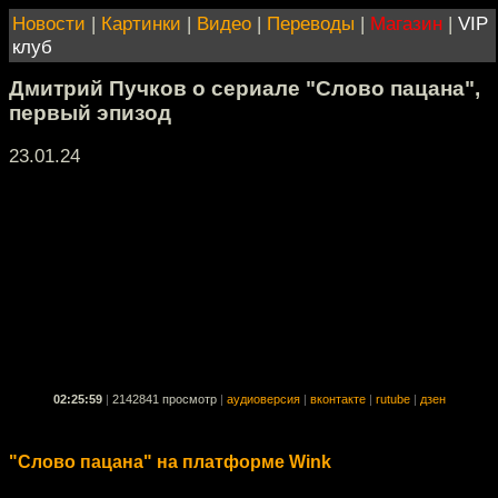
Новости
|
Картинки
|
Видео
|
Переводы
|
Магазин
|
VIP
клуб
Дмитрий Пучков о сериале "Слово пацана",
первый эпизод
23.01.24
02:25:59
|
2142841 просмотр
|
аудиоверсия
|
вконтакте
|
rutube
|
дзен
"Слово пацана" на платформе Wink