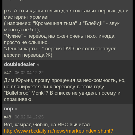
p.s. А то изданы только десяток самых первых, да и
мастеринг хромает
( например: "Кромешная тьма" и "БлейдII" - звук
моно (а не 5.1),
"Чужие" - перевод наложен очень тихо, иногда
просто не слышно,
"Деньги,карты..." версия DVD не соответствует
версии перевода Ж)
doubledealer
»
#47 |
06.02.04 12:22
Дим Юрьич, прошу прощения за нескромность, но,
не планируется ли к переводу в этом году
"Bulletproof Monk"? В списке не увидел, посему и
спрашиваю.
nop
»
#48 |
06.02.04 12:25
Вот, камрад Goblin, на RBC вычитал.
http://www.rbcdaily.ru/news/market/index.shtml?