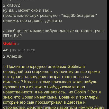
2 kir1872
ну да... может оно и так...
просто как-то слух резануло - "под 30-без детей"
видимо, все сплошь- джыгиты
а вообще, есть какие нибудь данные по таргет групп
ПП и БИ?
Goblin
»
#41 |
06.02.04 11:20
2 Алексий
> Прочитал очередное интервью Goblina и
очередной раз огорчился: ну почему он все время
выступает за введение возрастного ценза на
фильмы ? Когда к этому призывает какая нибудь
суровая тетя из какого нибудь комитета по
нравственности я не удивляюсь...но Goblin ? Вот я
знаю что Goblin имеет сына. Боевики и триллеры,
которые его сын просматривал в детстве и
отрочестве, действительно извратили нежную душу