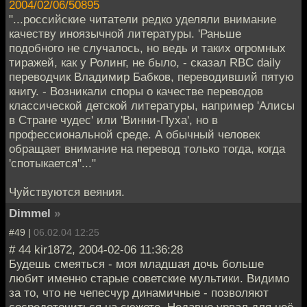
2004/02/06/50895
"...российские читатели редко уделяли внимание
качеству иноязычной литературы. 'Раньше
подобного не случалось, но ведь и таких огромных
тиражей, как у Ролинг, не было, - сказал RBC daily
переводчик Владимир Бабков, переводивший пятую
книгу. - Возникали споры о качестве переводов
классической детской литературы, например 'Алисы
в Стране чудес' или 'Винни-Пуха', но в
профессиональной среде. А обычный человек
обращает внимание на перевод только тогда, когда
'спотыкается''..."
Чуйствуются веяния.
Dimmel
»
#49 |
06.02.04 12:25
# 44 kir1872, 2004-02-06 11:36:28
Будешь смеяться - моя младшая дочь больше
любит именно старые советские мультики. Видимо
за то, что не чепесчур динамичные - позволяют