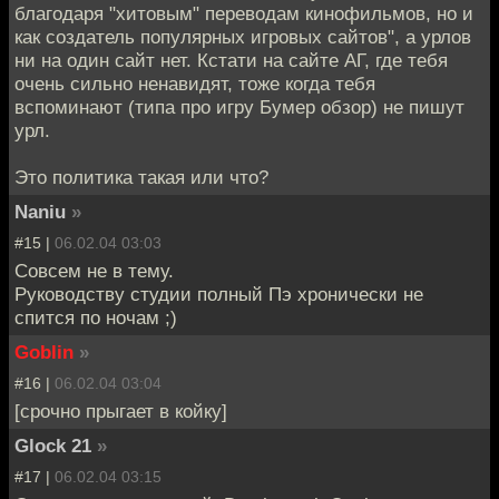
благодаря "хитовым" переводам кинофильмов, но и
как создатель популярных игровых сайтов", а урлов
ни на один сайт нет. Кстати на сайте АГ, где тебя
очень сильно ненавидят, тоже когда тебя
вспоминают (типа про игру Бумер обзор) не пишут
урл.
Это политика такая или что?
Naniu
»
#15 |
06.02.04 03:03
Совсем не в тему.
Руководству студии полный Пэ хронически не
спится по ночам ;)
Goblin
»
#16 |
06.02.04 03:04
[срочно прыгает в койку]
Glock 21
»
#17 |
06.02.04 03:15