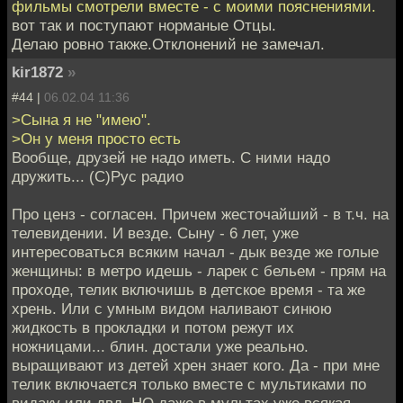
фильмы смотрели вместе - с моими пояснениями.
вот так и поступают норманые Отцы.
Делаю ровно также.Отклонений не замечал.
kir1872
»
#44 |
06.02.04 11:36
>Сына я не "имею".
>Он у меня просто есть
Вообще, друзей не надо иметь. С ними надо
дружить... (С)Рус радио
Про ценз - согласен. Причем жесточайший - в т.ч. на
телевидении. И везде. Сыну - 6 лет, уже
интересоваться всяким начал - дык везде же голые
женщины: в метро идешь - ларек с бельем - прям на
проходе, телик включишь в детское время - та же
хрень. Или с умным видом наливают синюю
жидкость в прокладки и потом режут их
ножницами... блин. достали уже реально.
выращивают из детей хрен знает кого. Да - при мне
телик включается только вместе с мультиками по
видаку или двд. НО даже в мультах уже всякая