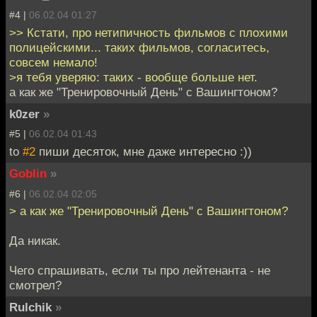
#4 |
06.02.04 01:27
>> Кстати, про нетипичность фильмов с плохими
полицейскими... таких фильмов, согласитесь,
совсем немало!
>я тебя уверяю: таких - вообще больше нет.
а как же "Тренировочный День" с Вашингтоном?
k0zer
»
#5 |
06.02.04 01:43
to
#2
пиши десяток, мне даже интересно :))
Goblin
»
#6 |
06.02.04 02:05
> а как же "Тренировочный День" с Вашингтоном?
Да никак.
Чего спрашивать, если ты про лейтенанта - не
смотрел?
Rulchik
»