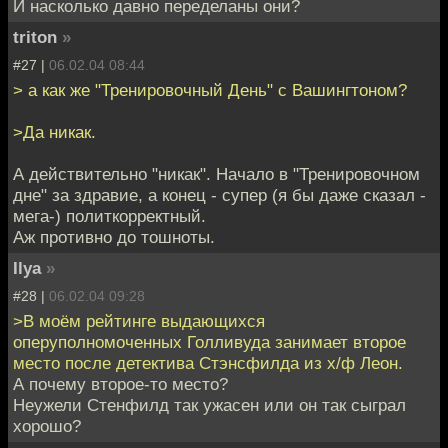
И насколько давно переделаны они?
triton
»
#27 |
06.02.04 08:44
> а как же "Тренировочный День" с Вашингтоном?
>Да никак.
А действительно "никак". Начало в "Тренировочном
дне" за здравие, а конец - супер (я бы даже сказал -
мега-) политкорректный.
Аж противно до тошноты.
Ilya
»
#28 |
06.02.04 09:28
>В моём рейтинге выдающихся
оперуполномоченных Голливуда занимает второе
место после детектива Стэнсфилда из х/ф Леон.
А почему второе-то место?
Неужели Стенфилд так ужасен или он так сыграл
хорошо?