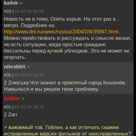
ka4ok
»
#29 |
06.02.04 09:59
Новость не в тему. Опять взрыв. На этот раз в
метро. Подробнее на
http://www.dni.ru/news/russia/2004/2/6/35997.html.
Можно геройствовать и рассуждать о смысле жизни,
но есть ситуации, когда простые граждане
бессильны перед кучкой ублюдков. Это не может не
огорчать.
nikrabbit
»
#30 |
06.02.04 10:26
2 Zлюська Что значит в проклятый город Кишинёв.
Намылься и мы решим твою проблему.
Goblin
»
#31 |
06.02.04 10:29
2 Zarr
> важаемый тов. Гоблин, а как отличать скажем
исправленные версии фильмов от неисправленных?