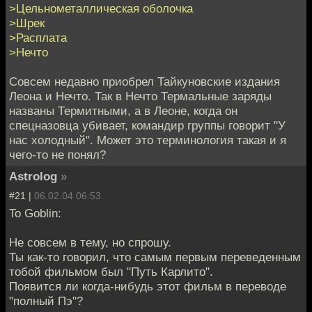
>Цельнометаллическая оболочка
>Шрек
>Расплата
>Нечто
Совсем недавно приобрел Тайкуновские издания
Леона и Нечто. Так в Нечто Термальные заряды
названы Термитными, а в Леоне, когда он
спецназовца убивает, командир группы говорит "У
нас холодный". Может это терминология такая и я
чего-то не понял?
Astrolog
»
#21 |
06.02.04 06:53
To Goblin:
Не совсем в тему, но спрошу.
Ты как-то говорил, что самым первым переведенным
тобой фильмом был "Путь Карлито".
Появится ли когда-нибудь этот фильм в переводе
"полный Пэ"?