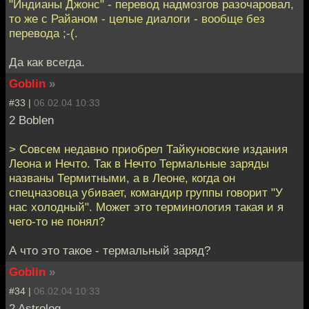
"Индианы Джонс" - перевод надмозгов разочаровал,
то же с Райаном - целые диалоги - вообще без
перевода ;-(.
Да как всегда.
Goblin
»
#33 |
06.02.04 10:33
2 Boblen
> Совсем недавно приобрел Тайкуновские издания
Леона и Нечто. Так в Нечто Термальные заряды
названы Термитными, а в Леоне, когда он
спецназовца убивает, командир группы говорит "У
нас холодный". Может это терминология такая и я
чего-то не понял?
А что это такое - термальный заряд?
Goblin
»
#34 |
06.02.04 10:33
2 Astrolog