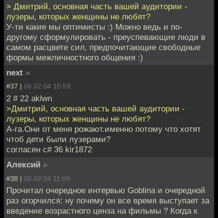
> Дмитрий, основная часть вашей аудитории -
лузеры, которых женщины не любят?
У-ти какие мы оптимисты :) Можно ведь и по-
другому сформулировать - преуспевающие люди в
самом расцвете сил, предпочитающие свободные
формы межличностного общения :)
next
»
#37 |
06.02.04 10:59
2 # 22 aklwn
>Дмитрий, основная часть вашей аудитории -
лузеры, которых женщины не любят?
А-га.Они от меня рожают.именно потому что хотят
чтоб дети были лузерами?
согласен с# 36 kir1872
Алексий
»
#38 |
06.02.04 11:09
Прочитал очередное интервью Goblina и очередной
раз огорчился: ну почему он все время выступает за
введение возрастного ценза на фильмы ? Когда к