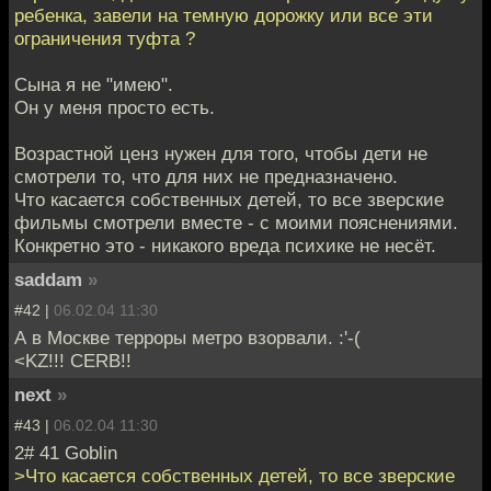
ребенка, завели на темную дорожку или все эти
ограничения туфта ?
Сына я не "имею".
Он у меня просто есть.
Возрастной ценз нужен для того, чтобы дети не
смотрели то, что для них не предназначено.
Что касается собственных детей, то все зверские
фильмы смотрели вместе - с моими пояснениями.
Конкретно это - никакого вреда психике не несёт.
saddam
»
#42 |
06.02.04 11:30
А в Москве терроры метро взорвали. :'-(
<KZ!!! CERB!!
next
»
#43 |
06.02.04 11:30
2# 41 Goblin
>Что касается собственных детей, то все зверские