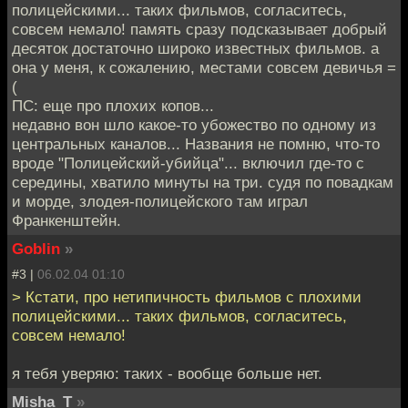
полицейскими... таких фильмов, согласитесь,
совсем немало! память сразу подсказывает добрый
десяток достаточно широко известных фильмов. а
она у меня, к сожалению, местами совсем девичья =
(
ПС: еще про плохих копов...
недавно вон шло какое-то убожество по одному из
центральных каналов... Названия не помню, что-то
вроде "Полицейский-убийца"... включил где-то с
середины, хватило минуты на три. судя по повадкам
и морде, злодея-полицейского там играл
Франкенштейн.
Goblin
»
#3 |
06.02.04 01:10
> Кстати, про нетипичность фильмов с плохими
полицейскими... таких фильмов, согласитесь,
совсем немало!
я тебя уверяю: таких - вообще больше нет.
Misha_T
»