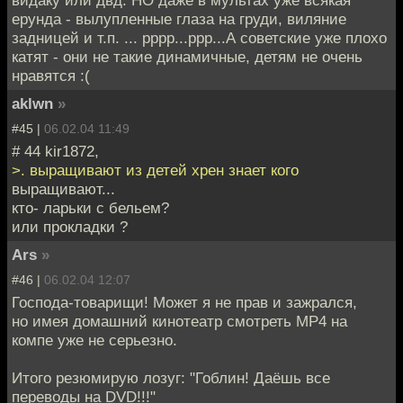
ерунда - вылупленные глаза на груди, виляние
задницей и т.п. ... рррр...ррр...А советские уже плохо
катят - они не такие динамичные, детям не очень
нравятся :(
aklwn
»
#45 |
06.02.04 11:49
# 44 kir1872,
>. выращивают из детей хрен знает кого
выращивают...
кто- ларьки с бельем?
или прокладки ?
Ars
»
#46 |
06.02.04 12:07
Господа-товарищи! Может я не прав и зажрался,
но имея домашний кинотеатр смотреть MP4 на
компе уже не серьезно.
Итого резюмирую лозуг: "Гоблин! Даёшь все
переводы на DVD!!!"