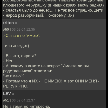
сосредоточиться на сюжете. Недавно урвал для неё
плюшевого Чебурашку (в наших краях весчь редкая)
- счастья было до небес... Не так всё страшно. Дети
- народ разборчивый. По-своему...8-)
triton
»
#50 |
06.02.04 12:35
>Сына я не "имею".
типа анекдот)
- Вы что, сирота?
- Hет.
- А почему в анкете на вопрос "Имеете ли вы
родственников" ответили:
"не имею"?
- Потому что я ИХ - HЕ ИМЕЮ! А вот ОHИ МЕHЯ -
РЕГУЛЯРHО.
LEV
»
#51 |
06.02.04 12:37
Не в тему, но интересно.