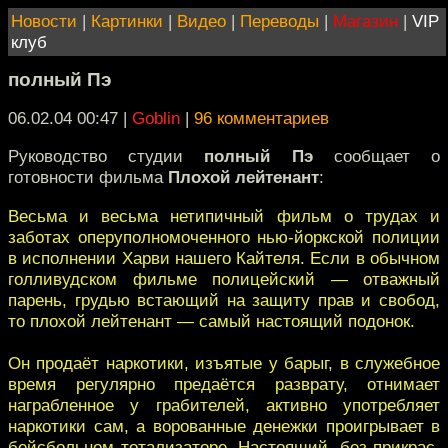
Новости
|
Картинки
|
Видео
|
Переводы
|
Магазин
|
VIP
клуб
полный Пэ
06.02.04 00:47
|
Goblin
|
96 комментариев
Руководство студии
полный Пэ
сообщает о
готовности фильма
Плохой лейтенант
:
Весьма и весьма нетипичный фильм о трудах и
заботах оперуполномоченного нью-йоркской полиции
в исполнении Харви нашего Кайтеля. Если в обычном
голливудском фильме полицейский — отважный
парень, грудью встающий на защиту прав и свобод,
то плохой лейтенант — самый настоящий подонок.
Он продаёт наркотики, изъятые у барыг, в служебное
время регулярно предаётся разврату, отнимает
награбленное у грабителей, активно употребляет
наркотики сам, а ворованные денежки проигрывает в
бейсбольном тотализаторе. Настоящий, без прикрас,