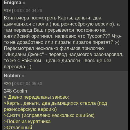
Enigma
»
#19 |
06.02.04 04:26
Взял вчера посмотреть Карты, деньги, два
дымящихся ствола (под режиссёрскую версию), а
там перевод Ваш прерывается постоянно на
английский оригинал, написано что Tycoon??? Что-
то не доработано или пираты пиратов пиратят? ;-)
Пересмотрел несколько фильмов трилогию
"Индианы Джонс" - перевод надмозгов разочаровал,
то же с Райаном - целые диалоги - вообще без
перевода ;-(.
Boblen
»
#20 |
06.02.04 05:50
2#8 Goblin
> Давно переделаны заново:
>Карты, деньги, два дымящихся ствола (под
режиссёрскую версию)
>Снэтч (исправлено несколько ошибок)
>Побег из курятника
>Отчаянный