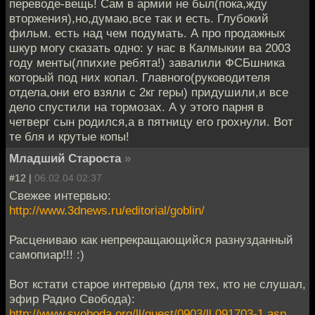
переводе-вещь! Сам в армии не был(пока,жду
вторжения),но,думаю,все так и есть. Глубокий
фильм. есть над чем подумать. А про продажных
шкур могу сказать одно: у нас в Калмыкии ва 2003
году менты(лпихие ребята!) завалили ФСБшника
который под них копал. Главного(руководителя
отдела,они его взяли с 2кг геры) придушили,и все
дело спустили на тормозах. А у этого парня в
четверг сын родился,а в пятницу его грохнули. Вот
те бля и крутые копы!
Младший Староста
»
#12 |
06.02.04 02:37
Свежее интервью:
http://www.3dnews.ru/editorial/goblin/
Расцениваю как непрекращающийся разнузданный
самопиар!!! :)
Вот кстати старое интервью (для тех, кто не слушал,
эфир Радио Свобода):
http://www.svoboda.org/ll/guest/0903/ll.091703-1.asp