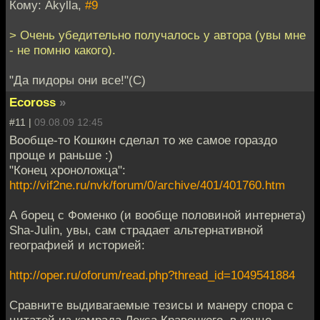
Кому: Akylla,
#9
> Очень убедительно получалось у автора (увы мне
- не помню какого).
"Да пидоры они все!"(C)
Ecoross
»
#11 |
09.08.09 12:45
Вообще-то Кошкин сделал то же самое гораздо
проще и раньше :)
"Конец хроноложца":
http://vif2ne.ru/nvk/forum/0/archive/401/401760.htm
А борец с Фоменко (и вообще половиной интернета)
Sha-Julin, увы, сам страдает альтернативной
географией и историей:
http://oper.ru/oforum/read.php?thread_id=1049541884
Сравните выдивагаемые тезисы и манеру спора с
цитатой из камрада Лекса Кравецкого, в конце