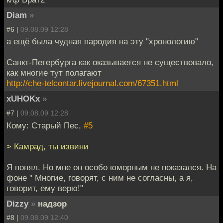
Diam
»
#6 |
09.08.09 12:28
а ещё была чудная пародия на эту "хронологию"
Санкт-Петербурга как оказывается не существовало,
как многие тут полагают
http://che-telcontar.livejournal.com/67351.html
xUHOKx
»
#7 |
09.08.09 12:28
Кому: Старый Пес,
#5
> Камрад, ты извини
Я понял. Но мне он особо юморным не показался. На
фоне " Многие, говорят, с ним не согласны, а я,
говорит, ему верю!"
Dizzy
»
надзор
#8 |
09.08.09 12:40