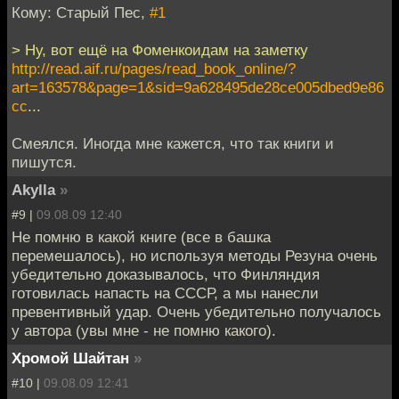
Кому: Старый Пес,
#1
> Ну, вот ещё на Фоменкоидам на заметку
http://read.aif.ru/pages/read_book_online/?
art=163578&page=1&sid=9a628495de28ce005dbed9e86
cc
...
Смеялся. Иногда мне кажется, что так книги и
пишутся.
Akylla
»
#9 |
09.08.09 12:40
Не помню в какой книге (все в башка
перемешалось), но используя методы Резуна очень
убедительно доказывалось, что Финляндия
готовилась напасть на СССР, а мы нанесли
превентивный удар. Очень убедительно получалось
у автора (увы мне - не помню какого).
Хромой Шайтан
»
#10 |
09.08.09 12:41