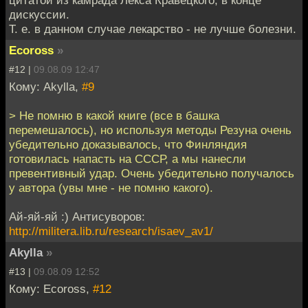
дискуссии.
Т. е. в данном случае лекарство - не лучше болезни.
Ecoross
»
#12 |
09.08.09 12:47
Кому: Akylla,
#9
> Не помню в какой книге (все в башка
перемешалось), но используя методы Резуна очень
убедительно доказывалось, что Финляндия
готовилась напасть на СССР, а мы нанесли
превентивный удар. Очень убедительно получалось
у автора (увы мне - не помню какого).
Ай-яй-яй :) Антисуворов:
http://militera.lib.ru/research/isaev_av1/
Akylla
»
#13 |
09.08.09 12:52
Кому: Ecoross,
#12