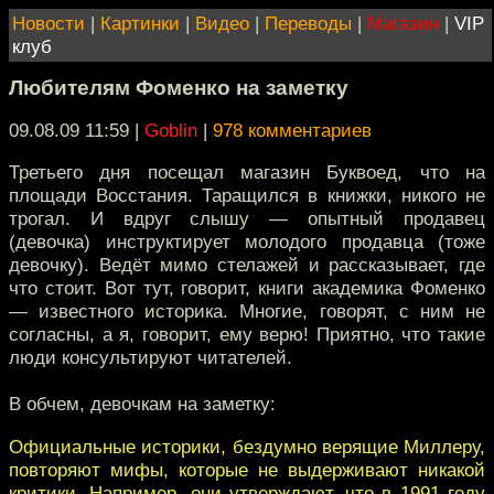
Новости
|
Картинки
|
Видео
|
Переводы
|
Магазин
|
VIP
клуб
Любителям Фоменко на заметку
09.08.09 11:59
|
Goblin
|
978 комментариев
Третьего дня посещал магазин Буквоед, что на
площади Восстания. Таращился в книжки, никого не
трогал. И вдруг слышу — опытный продавец
(девочка) инструктирует молодого продавца (тоже
девочку). Ведёт мимо стелажей и рассказывает, где
что стоит. Вот тут, говорит, книги академика Фоменко
— известного историка. Многие, говорят, с ним не
согласны, а я, говорит, ему верю! Приятно, что такие
люди консультируют читателей.
В обчем, девочкам на заметку:
Официальные историки, бездумно верящие Миллеру,
повторяют мифы, которые не выдерживают никакой
критики. Например, они утверждают, что в 1991 году