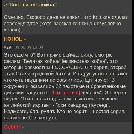
> "Конец хроноложца":
Смешно, Екоросс даже не понял, что Кошкин сделал
совсем другое (хотя рассказ кошкина безусловно
хорош).
HOHOL
»
#29 |
09.08.09 13:04
Это еще что? Вот прямо сейчас сижу, смотрю
фильм "Великая война/Неизвестная война", это
который совместный СССР/США. 6-я серия, второй
этап Сталинградской битвы. И вдруг услышал такое,
что чуть наушники не свалились. Цитирую: "В
окружении оказались 22 пехотные и бронетанковые
дивизии нацистов.
[Три тысячи]
человек". Я сперва
охуел. Отмотал назад, а там отчетливо слышен
английский вариант - "сри хандред таусенд".
Надмозги, бля, рулят. Кто не верит - шестая серия,
примерно 11-я минута.
Goblin
»