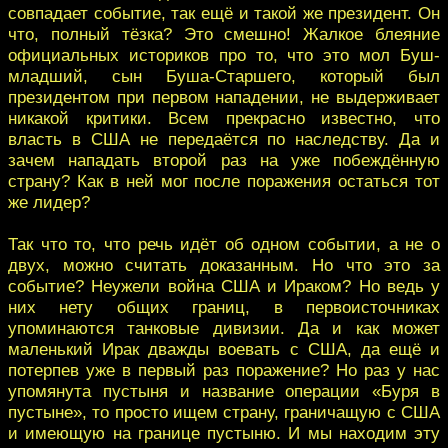
совпадает событие, так ещё и такой же президент. Он
что, полный тёзка? Это смешно! Жалкое блеяние
официальных историков про то, что это мол Буш-
младший, сын Буша-Старшего, который был
президентом при первом нападении, не выдерживает
никакой критики. Всем прекрасно известно, что
власть в США не передаётся по наследству. Да и
зачем нападать второй раз на уже побеждённую
страну? Как в ней мог после поражения остаться тот
же лидер?
Так что то, что речь идёт об одном событии, а не о
двух, можно считать доказанным. Но что это за
событие? Неужели война США и Ираком? Но ведь у
них нету общих границ, в первоисточниках
упоминаются танковые дивизии. Да и как может
маленький Ирак дважды воевать с США, да ещё и
потерпев уже в первый раз поражение? Но раз у нас
упомянута пустыня и название операции «Буря в
пустыне», то просто ищем страну, граничащую с США
и имеющую на границе пустыню. И мы находим эту