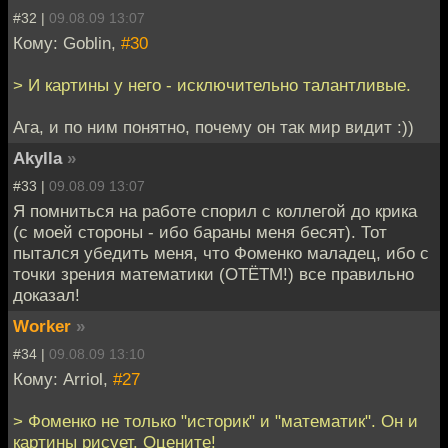
#32 |
09.08.09 13:07
Кому: Goblin,
#30
> И картины у него - исключительно талантливые.
Ага, и по ним понятно, почему он так мир видит :))
Akylla
»
#33 |
09.08.09 13:07
Я помниться на работе спорил с коллегой до крика
(с моей стороны - ибо бараны меня бесят). Тот
пытался убедить меня, что Фоменко маладец, ибо с
точки зрения математики (ОТЁТМ!) все правильно
доказал!
Worker
»
#34 |
09.08.09 13:10
Кому: Arriol,
#27
> Фоменко не только "историк" и "математик". Он и
картины рисует. Оцените!