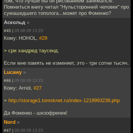
том, что лучше бы он рисованием занимался/.
Помниться книгу читал "Нульсторонний человек" про
сумашедшего тополога...может про Фоменко?
Аскольд
»
#45 |
09.08.09 13:23
Кому: HOHOL,
#29
> сри хандред таусенд.
Если мне память не изменяет, это - три сотни тысяч.
Lucawy
»
#46 |
09.08.09 13:23
Кому: Arriol,
#27
>
http://storage1.tomsknet.ru/index-1219993239.php
Да Фоменко - шизофреник!
Nord
»
#47 |
09.08.09 13:23