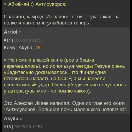
> Ай-яй-яй :) Антисуворов:
Спасибо, камрад. И главное, стоит, сука такая, на
полке и нагло мне улыбается теперь.
Arriol
»
#14 |
09.08.09 12:53
Кому: Akylla,
#9
> Не помню в какой книге (все в башка
перемешалось), но используя методы Резуна очень
убедительно доказывалось, что Финляндия
готовилась напасть на СССР, а мы нанесли
превентивный удар. Очень убедительно получалось
у автора (увы мне - не помню какого).
Это Алексей Исаев написал. Одна из глав его книги
"Антисуворов. Большая ложь маленького человечка".
Akylla
»
#15 |
09.08.09 12:53