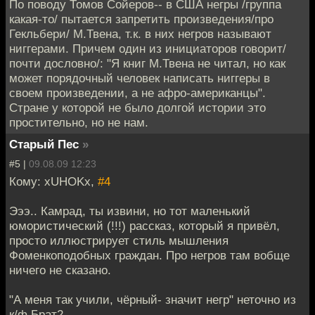
По поводу Томов Сойеров-- в США негры /группа
какая-то/ пытается запретить произведения/про
Гекльбери/ М.Твена, т.к. в них негров называют
ниггерами. Причем один из инициаторов говорит/
почти дословно/: "Я книг М.Твена не читал, но как
может порядочный человек написать ниггеры в
своем произведении, а не афро-американцы".
Стране у которой не было долгой истории это
простительно, но не нам.
Старый Пес
»
#5 |
09.08.09 12:23
Кому: xUHOKx,
#4
Эээ.. Камрад, ты извини, но тот маленький
юмористический (!!!) рассказ, который я привёл,
просто иллюстрирует стиль мышления
Фоменкоподобных граждан. Про негров там вобще
ничего не сказано.
"А меня так учили, чёрный- значит негр" неточно из
к/ф Брат2