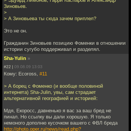
> Эдуард Лимонов, Гарри Каспаров и Александр
Зиновьев.
>
> А Зиновьева ты сюда зачем приплел?
Это не он.
Гражданин Зиновьев позицию Фоменки в отношении
истории сугубо поддерживал и разделял.
Sha-Yulin
»
#22 |
09.08.09 13:03
Кому: Ecoross,
#11
> А борец с Фоменко (и вообще половиной
интернета) Sha-Julin, увы, сам страдает
альтернативной географией и историей:
Мдя, Екоросс, давненько я вас за ваш бред не
пинал. Но ссылку вы дали хорошую. Я только
немоного дополню кусочком вашего с ФВЛ бреда
http://photo.oper.ru/news/read.php?