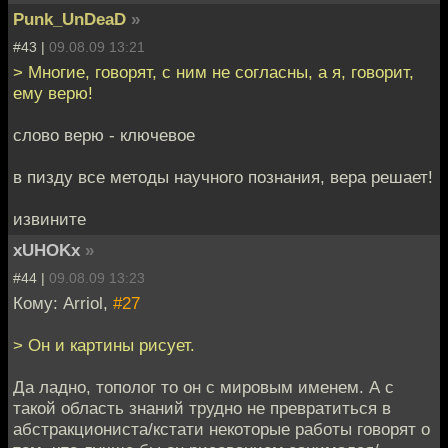
Punk_UnDeaD
»
#43 |
09.08.09 13:21
> Многие, говорят, с ним не согласны, а я, говорит,
ему верю!
слово верю - ключевое
в пизду все методы научного познания, вера решает!
извините
xUHOKx
»
#44 |
09.08.09 13:23
Кому: Arriol,
#27
> Он и картины рисует.
Да ладно, тополог то он с мировым именем. А с
такой область знаний трудно не превратиться в
абстракциониста/кстати некоторые работы говорят о