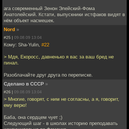
ага современный Зенон Элейский-Фома
Анатолейский. Кстати, выпускники истфаков видят в
нём объект насмешек.
Nord
»
#25 |
09.08.09 13:04
Кому: Sha-Yulin,
#22
> Мдя, Екоросс, давненько я вас за ваш бред не
пинал.
Разоблачайте друг друга по переписке.
Сделано в СССР
»
#26 |
09.08.09 13:04
> Многие, говорят, с ним не согласны, а я, говорит,
ему верю!
Баба, она сердцем чует ;)
Следующий шаг - в школах историю преподавать