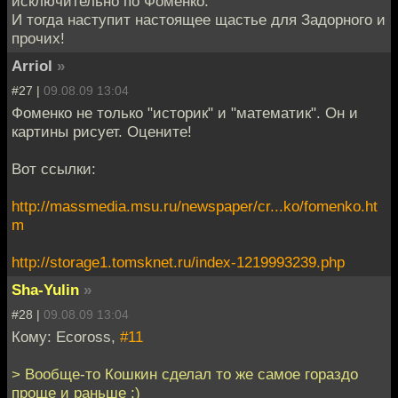
исключительно по Фоменко.
И тогда наступит настоящее щастье для Задорного и
прочих!
Arriol
»
#27 |
09.08.09 13:04
Фоменко не только "историк" и "математик". Он и
картины рисует. Оцените!
Вот ссылки:
http://massmedia.msu.ru/newspaper/cr...ko/fomenko.ht
m
http://storage1.tomsknet.ru/index-1219993239.php
Sha-Yulin
»
#28 |
09.08.09 13:04
Кому: Ecoross,
#11
> Вообще-то Кошкин сделал то же самое гораздо
проще и раньше :)