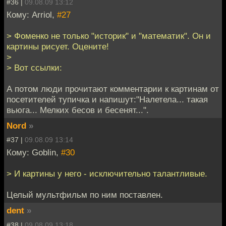
#36 |
09.08.09 13:12
Кому: Arriol,
#27
> Фоменко не только "историк" и "математик". Он и
картины рисует. Оцените!
>
> Вот ссылки:
А потом люди прочитают комментарии к картинам от
посетителей тупичка и напишут:"Налетела... такая
вьюга... Мелких бесов и бесенят...".
Nord
»
#37 |
09.08.09 13:14
Кому: Goblin,
#30
> И картины у него - исключительно талантливые.
Целый мультфильм по ним поставлен.
dent
»
#38 |
09.08.09 13:18