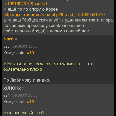
t=1051604376&page=1
И ещё по по спору о Корее
http://oper.ru/forum/read.php?thread_id=1049541470
а то ваш "бойцовский клуб" с удалением трети спора
по вашему произволу (особенно вашего
собственного бреда) - дерьмо полнейшее.
Nord
»
#23 |
09.08.09 13:03
Кому: asia,
#19
> Кстати, я не согласен, что Фоменко — это
обязательно плохо
По Любимову и видно.
xUHOKx
»
#24 |
09.08.09 13:03
Кому: vital,
#18
> откровенный стеб