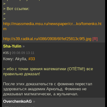
>
> Вот ссылки:
>
>
http://massmedia.msu.ru/newspaper/cr...ko/fomenko.ht
m
http://s39.radikal.ru/i086/0908/6f/fef25813c9f5.jpg
[R]
Sha-Yulin
»
#35 |
09.08.09 13:11
Кому: Akylla,
#33
> ибо с точки зрения математики (ОТЁТМ!) все
правильно доказал!
После этих доказательств с фоменко перестал
здороваться академик Арнольд. Фоменко не
доказывал матматически, а жульничал.
OverchenkoAG
»