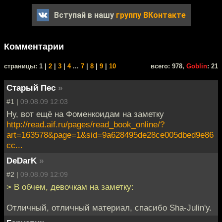
Вступай в нашу
группу ВКонтакте
Комментарии
cтраницы: 1 |
2
|
3
|
4
...
7
|
8
|
9
|
10
всего: 978,
Goblin
: 21
Старый Пес
»
#1 |
09.08.09 12:03
Ну, вот ещё на Фоменкоидам на заметку
http://read.aif.ru/pages/read_book_online/?
art=163578&page=1&sid=9a628495de28ce005dbed9e86
cc...
DeDarK
»
#2 |
09.08.09 12:09
> В обчем, девочкам на заметку:
Отличный, отличный материал, спасибо Sha-Julin'у.