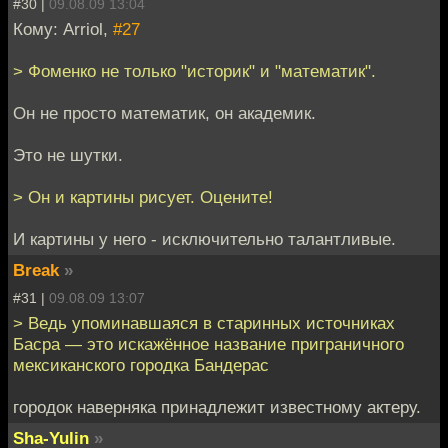
#30 |
09.08.09 13:04
Кому: Arriol,
#27
> Фоменко не только "историк" и "математик".
Он не просто математик, он академик.
Это не шутки.
> Он и картины рисует. Оцените!
И картины у него - исключительно талантливые.
Break
»
#31 |
09.08.09 13:07
> Ведь упоминавшаяся в старинных источниках
Басра — это искажённое название приграничного
мексиканского городка Бандерас
городок наверняка принадлежит известному актеру.
Sha-Yulin
»