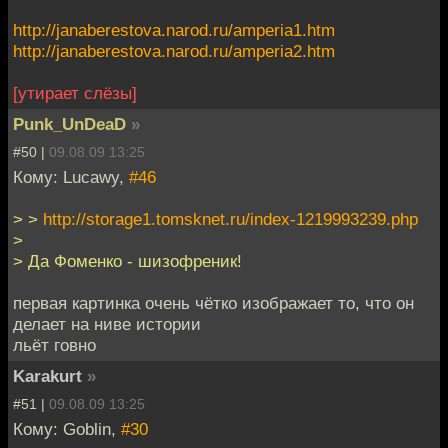
http://janaberestova.narod.ru/amperia1.htm
http://janaberestova.narod.ru/amperia2.htm
[утирает слёзы]
Punk_UnDeaD
»
#50 |
09.08.09 13:25
Кому: Lucawy,
#46
> >
http://storage1.tomsknet.ru/index-1219993239.php
>
> Да Фоменко - шизофреник!
первая картинка очень чётко изображает то, что он
делает на ниве истории
льёт говно
Karakurt
»
#51 |
09.08.09 13:25
Кому: Goblin,
#30