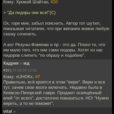
Кому: Хромой Шайтан,
#10
> "Да пидоры они все!"(C)
Ох, горе мне, забыл пояснить. Автор тот шутил,
показывая читателю, что при желании можно любую
сказку сочинить.
А вот Резуны-Фоменки и пр - это да. Плохо то, что
им мало того, что они сами пидоры. Хотят из нас
пидоров слепить "по образу и подобию".
Кадрия
»
мд
#16 |
09.08.09 12:53
Кому: xUHOKx,
#7
Правильно, всё кроется в этом "верю". Верю и все
тут, зачем свои мозги включать. Недавно была в
Киевско-Печорской лавре. Продают освящённый
елей "от всего", достаточно помазаться. НО! "Нужно
верить, а то не поможет".
vital
»