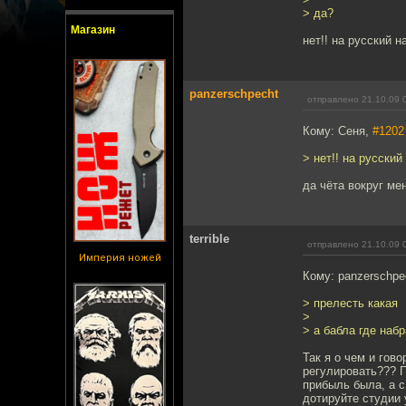
> да?
Магазин
нет!! на русский 
panzerschpecht
отправлено 21.10.09 
Кому: Сеня,
#1202
> нет!! на русски
да чёта вокруг мен
terrible
отправлено 21.10.09 
Империя ножей
Кому: panzerschpe
> прелесть какая
>
> а бабла где наб
Так я о чем и гов
регулировать??? П
прибыль была, а с
дотируйте студии 