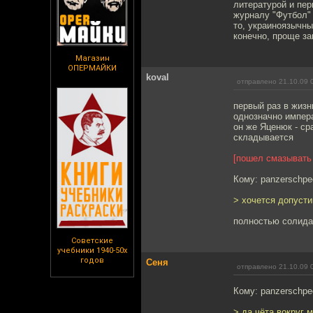
литературой и пер
журналу "Футбол" 
то, украиноязычны
конечно, проще за
Магазин
ОПЕРМАЙКИ
koval
отправлено 21.10.09 
первый раз в жизн
однозначно импера
он же Яценюк - сра
складывается
[пошел смазывать
Кому: panzerschpe
> хочется допуст
полностью солидар
Советские
учебники 1940-50х
годов
Сеня
отправлено 21.10.09 
Кому: panzerschpe
> да чёта вокруг м