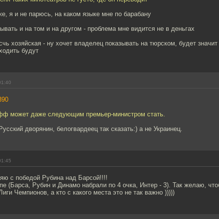
же, я и не парюсь, на каком языке мне по барабану
зывать и на том и на другом - проблема мне видится не в деньгах
счь хозяйская - ну хочет владелец показывать на тюрском, будет значит
ходить будут
01:40
390
фф может даже следующим премьер-министром стать.
Русский дворянин, белогвардеец так сказать:) а не Украинец.
01:45
ю с победой Рубина над Барсой!!!!
ппе (Барса, Рубин и Динамо набрали по 4 очка, Интер - 3). Так желаю, ч
ги Чемпионов, а кто с какого места это не так важно )))))