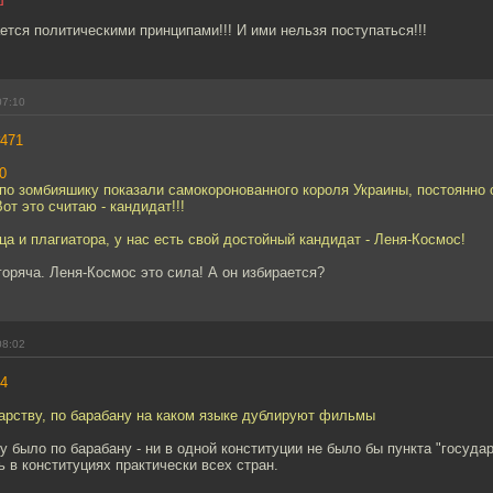
ается политическими принципами!!! И ими нельзя поступаться!!!
07:10
471
0
о по зомбияшику показали самокоронованного короля Украины, постоянн
от это считаю - кандидат!!!
а и плагиатора, у нас есть свой достойный кандидат - Леня-Космос!
сгоряча. Леня-Космос это сила! А он избирается?
08:02
4
арству, по барабану на каком языке дублируют фильмы
у было по барабану - ни в одной конституции не было бы пункта "госуда
ть в конституциях практически всех стран.