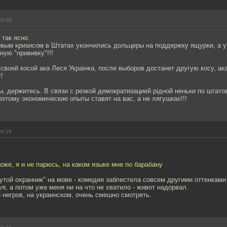
09:06
 так ясно.
овым кризисом в Штатах укончились дольцеры на поддержку ящурки, а у
ную "прививку"!!!
воей косой ака Леся Украiнка, после выборов достанет другую косу, ака
!
, держитесь. В связи с резкой демократизацией рiдной неньки по штато
оэтому экономические опыты ставят на вас, а не лягушках!!!
09:28
тоже, я и не парюсь, на каком языке мне по барабану
утой охранник" на мове - комедия заблестела совсем другими оттенками 
уя, а потом уже меня ни на что не хватило - живот надорвал.
о негров, на украинском, очень смешно смотреть.