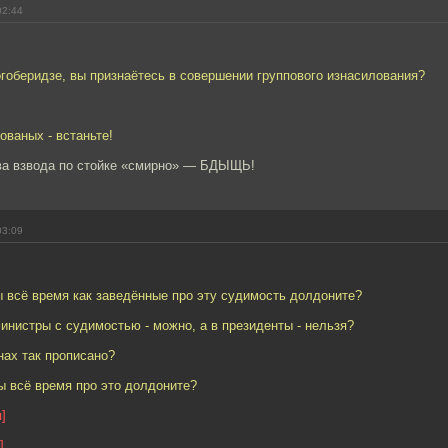
02:44
гоберидзе, вы признаётесь в совершении группового изнасилования?
ованых - встаньте!
два взвода по стойке «смирно» — БДЫЩЬ!
03:09
ы всё время как заведённые про эту судимость долдоните?
инистры с судимостью - можно, а в президенты - нельзя?
онах так прописано?
вы всё время про это долдоните?
]
]