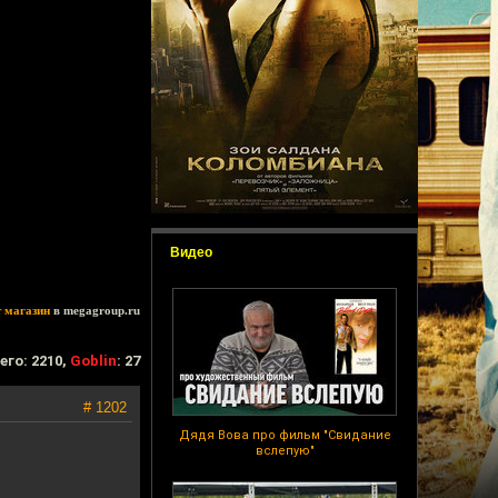
Видео
т магазин
в megagroup.ru
его: 2210,
Goblin
: 27
# 1202
Дядя Вова про фильм "Свидание
вслепую"