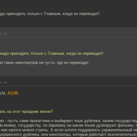
надо приходить только с Главным, когда он переводит!
01:31
й надо приходить только с Главным, когда он переводит!
я таких кинотеатров не густо, где он переводит
01:34
cht,
#1198
рать на этот праздник жизни?
орю - пусть сами прокатчики и выбирают язык дубляжа, зачем государств
о-моему, государству, по барабану на каком языке дублируют фильмы, 
 нее налоги можно стричь. А если хотите поддержать украиноязычный пе
украинского дубляжа, или кинотеатры, которые работают исключительно 