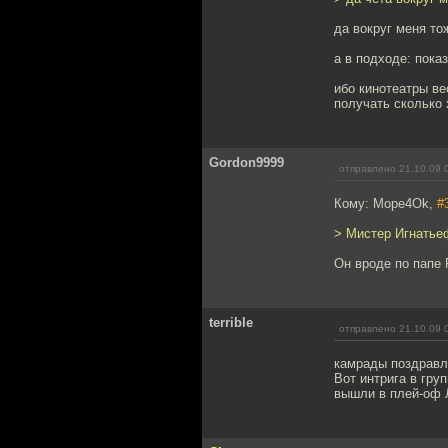
да вокруг меня то
а в подходе: пока
ибо кинотеатры ве
получать сколько 
Gordon9999
отправлено 21.10.09 
Кому: Mope4Ok,
#
> Мистер Игнатье
Он вроде по папе 
terrible
отправлено 21.10.09 
камрады поздравля
Вот интрига в гру
вышли в плей-оф Ли