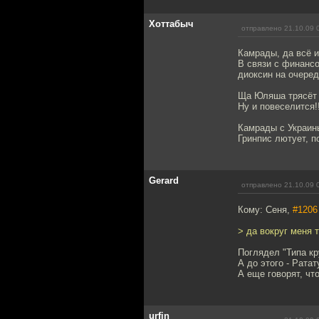
Хоттабыч
отправлено 21.10.09 
Камрады, да всё и
В связи с финанс
диоксин на очеред
Ща Юляша трясёт с
Ну и повеселится!!
Камрады с Украины
Гринпис лютует, п
Gerard
отправлено 21.10.09 
Кому: Сеня,
#1206
> да вокруг меня 
Поглядел "Типа кр
А до этого - Ратат
А еще говорят, чт
urfin