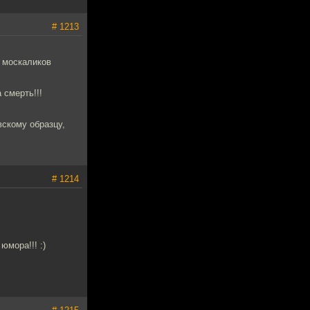
# 1213
 москаликов
 смерть!!!
вскому образцу,
# 1214
юмора!!! :)