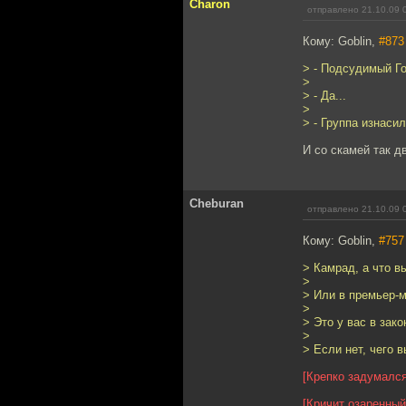
Charon
отправлено 21.10.09 
Кому: Goblin,
#873
> - Подсудимый Го
>
> - Да...
>
> - Группа изнасил
И со скамей так 
Cheburan
отправлено 21.10.09 
Кому: Goblin,
#757
> Камрад, а что в
>
> Или в премьер-м
>
> Это у вас в зак
>
> Если нет, чего 
[Крепко задумался
[Кричит озаренный