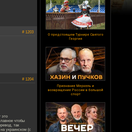
# 1203
О предстоящем Турнире Святого
Георгия
# 1204
Признание Меркель и
возвращение России в большой
спорт
у это
главное чтобы
ревод, так
на украинском (с