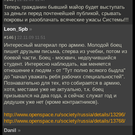
Теперь гражданин бывший майор будет выступать
за деньги перед почтенейшей публикой, срывать
покровы и разоблачать всяческие ужасы Системы!!!
Leon_Spb
»
#146 |
22.11.09 11:51
Интересный материал про армию. Молодой боец
пишет друзьям письма, сперва из учебки, потом из
боевой части. Боец - москвич, недоучившийся
студент. Интересно наблюдать, как меняется
отношение к людям - от "Тут полно всякого быдла"
до "начал уважать ребя рабочих специальностей".
Познавательно для тех, кто собирается в армию,
хотя, местами уже не актуально, т.к. боец
призывался на два года, а сейчас служат год и
дедушек уже нет (кроме контрактников).
http://www.openspace.ru/society/russia/details/13296/
http://www.openspace.ru/society/russia/details/13768/
Danil
»