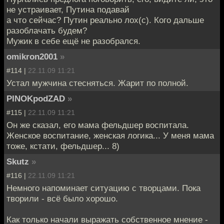
не устраивает, Путина подавай
а что сейчас? Путин реально лох(с). Кого дальше
разоблачать будем?
Мужик в себе ещё не разобрался.
omikron2001
»
#114 |
22.11.09 11:21
Устал мужчина стесняться. Жарит по полной.
PINOKpodZAD
»
#115 |
22.11.09 11:21
Он же сказал, его мама фельдшер воспитала.
Женское воспитание, женская логика... У меня мама
тоже, кстати, фельдшер... 8)
Skutz
»
#116 |
22.11.09 11:21
Немного напоминает ситуацию с творцами. Пока
творили - всё было хорошо.
Как только начали выражать собственное мнение -