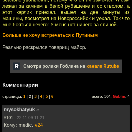
лежал за камнем в белой рубашечке и со стволом, а
этот карлик приехал, вышел на две минуты из
машины, посмотрел на Новороссийск и уехал. Так что
мне бояться нечего! У меня нет ничего за спиной.
Больше не хочу встречаться с Путиным
Реально раскрылся товарищ майор.
Смотри ролики Гоблина на
канале Rutube
Комментарии
cтраницы:
1
| 2 |
3
|
4
|
5
|
6
всего: 504,
Goblin
: 4
mysokhatyuk
»
#101 |
22.11.09 11:21
Кому: medic,
#24