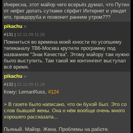
Инересна, этот майор чего всерьёз думал, что Путин
от нефиг делать сутками сёрфит Интернет и увидет
его, правдоруба и позвонит ранним утром???
pikachu
»
#131 |
22.11.09 11:26
Помниться во времена моей юности по усопшему
телеканалу ТВ6-Москва крутили программу под
названием "Знак Качества". Этому майору там нужно
было выступить. Там такой же контингент выступал
всё время.
pikachu
»
#132 |
22.11.09 11:28
Кому: LemanRuss,
#124
> В газете было написано, что он бухой был. Это со
слов бывшей жены. Она о нём вообще очень много
хорошего рассказала...
Пьяный. Майор. Жена. Проблемы на работе.