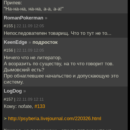
Припев:
"На-на-на, на-на, а-а, а-а!"
RomanPokerman
»
#155 |
22.11.09 12:05
Непоследователен товарищ. Что то тут не то...
KeenEdge
»
подросток
#156 |
22.11.09 12:05
Ничего что не литератор.
А возразить по существу, на то что говорит тов.
Дымовский есть?
Про обнаглевшее начальство и допускающую это
систему.
LogDog
»
#157 |
22.11.09 12:11
Кому: nofate,
#133
>
http://psyberia.livejournal.com/220326.html