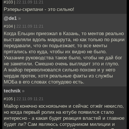
#103 |
22.11.09 11:21
Рэперы-скрипачи - это сильно!
@de1
»
#104 |
22.11.09 11:21
Когда Ельцин приезжал в Казань, то ментов реально
выставляли вдоль маршрута, но как только по рации
передавали, что он подьезжает, то все менты
прятались кто куда, чтобы их видно не было.
Указание руководства такое было, чтобы не дай бог
не заметили. Смешно очень выглядит это и глупо.
А майор переволновался сильно похоже и у него
чердак протек, хотя реальные факты из службы
МОБа в его словах стопудово есть.
technik
»
#105 |
22.11.09 11:21
Майор конечно косноязычен и сейчас отжёг некисло,
но когда первый ролик на ютубе появился стало
интересно - а какая будет реакция властей и главное
будет ли? Сам являюсь сотрудником милиции и