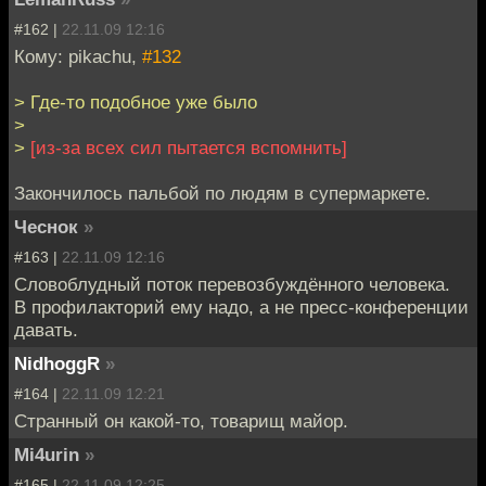
#162 |
22.11.09 12:16
Кому: pikachu,
#132
> Где-то подобное уже было
>
>
[из-за всех сил пытается вспомнить]
Закончилось пальбой по людям в супермаркете.
Чеснок
»
#163 |
22.11.09 12:16
Словоблудный поток перевозбуждённого человека.
В профилакторий ему надо, а не пресс-конференции
давать.
NidhoggR
»
#164 |
22.11.09 12:21
Странный он какой-то, товарищ майор.
Mi4urin
»
#165 |
22.11.09 12:25