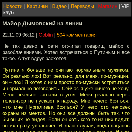
Новости
|
Картинки
|
Видео
|
Переводы
|
Магазин
|
VIP
клуб
Майор Дымовский на линии
22.11.09 06:12
|
Goblin
|
504 комментария
Не так давно в сети отжигал товарищ майор с
разоблачениями. Хотел встречаться с Путиным и всё
такое. А тут вдруг расхотел:
Путина я больше не считаю нормальным мужиком.
Он реально лох! Вот реально, для меня, по-мужицки,
он – лох! Я хотел с ним просто по-мужски встретиться
и нормально поговорить. Сейчас я уже ничего не хочу.
Меня реально загнали в угол. Меня реально через
телевизор не пускают к народу. Мне нечего бояться.
Что мне Нургалиева бояться? У него сто человек
охраны из ментов. Но они все должны быть так, что
бы он их не видел. Если он хоть кого-то из них видит,
он их сразу увольняет. Я знаю случаи, когда пацанов
реально увольняли, потому что он их замечал. Я сам