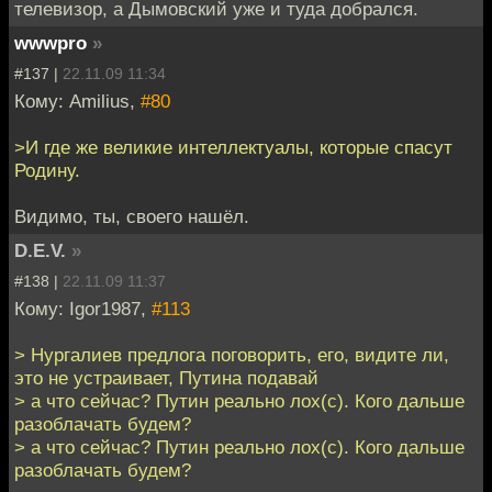
телевизор, а Дымовский уже и туда добрался.
wwwpro
»
#137 |
22.11.09 11:34
Кому: Amilius,
#80
>И где же великие интеллектуалы, которые спасут
Родину.
Видимо, ты, своего нашёл.
D.E.V.
»
#138 |
22.11.09 11:37
Кому: Igor1987,
#113
> Нургалиев предлога поговорить, его, видите ли,
это не устраивает, Путина подавай
> а что сейчас? Путин реально лох(с). Кого дальше
разоблачать будем?
> а что сейчас? Путин реально лох(с). Кого дальше
разоблачать будем?