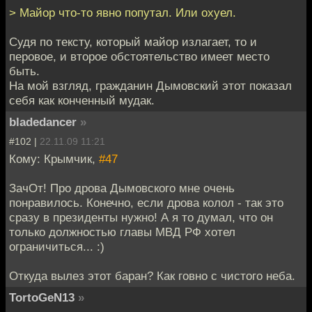
> Майор что-то явно попутал. Или охуел.
Судя по тексту, который майор излагает, то и
перовое, и второе обстоятельство имеет место
быть.
На мой взгляд, гражданин Дымовский этот показал
себя как конченный мудак.
bladedancer
»
#102 |
22.11.09 11:21
Кому: Крымчик,
#47
ЗачОт! Про дрова Дымовского мне очень
понравилось. Конечно, если дрова колол - так это
сразу в президенты нужно! А я то думал, что он
только должностью главы МВД РФ хотел
ограничиться... :)
Откуда вылез этот баран? Как говно с чистого неба.
TortoGeN13
»