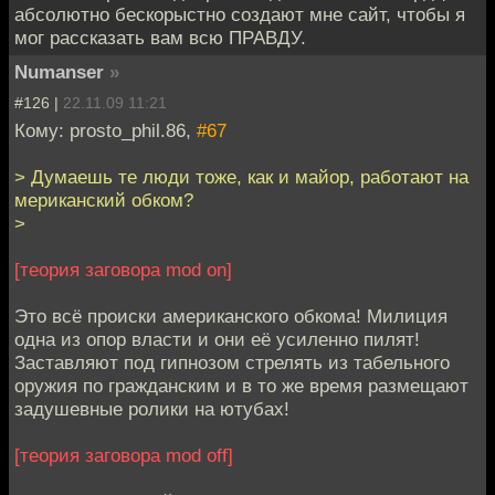
абсолютно бескорыстно создают мне сайт, чтобы я
мог рассказать вам всю ПРАВДУ.
Numanser
»
#126 |
22.11.09 11:21
Кому: prosto_phil.86,
#67
> Думаешь те люди тоже, как и майор, работают на
мериканский обком?
>
[теория заговора mod on]
Это всё происки американского обкома! Милиция
одна из опор власти и они её усиленно пилят!
Заставляют под гипнозом стрелять из табельного
оружия по гражданским и в то же время размещают
задушевные ролики на ютубах!
[теория заговора mod off]