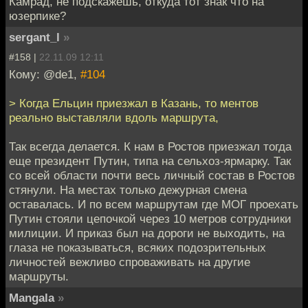
Камрад, не подскажешь, откуда тот знак что на
юзерпике?
sergant_l
»
#158 |
22.11.09 12:11
Кому: @de1,
#104
> Когда Ельцин приезжал в Казань, то ментов
реально выставляли вдоль маршрута,
Так всегда делается. К нам в Ростов приезжал тогда
еще президент Путин, типа на сельхоз-ярмарку. Так
со всей области почти весь личный состав в Ростов
стянули. На местах только дежурная смена
оставалась. И по всем маршрутам где МОГ проехать
Путин стояли цепочкой через 10 метров сотрудники
милиции. И приказ был на дороги не выходить, на
глаза не показываться, всяких подозрительных
личностей вежливо спроваживать на другие
маршруты.
Mangala
»