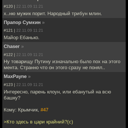
#120 |
22.11.09 11:21
х..ню мужик порит. Народный трибун млин.
Прапор Сумкин
»
#121 |
22.11.09 11:21
Майор Ебанько.
Chaser
»
#122 |
22.11.09 11:21
Ну товарищу Путину изначально было пох на этого
мента. Странно что он этого сразу не понял..
MaxPayne
»
#123 |
22.11.09 11:21
Интересно, парень клоун, или ебанутый на всю
башку?
Кому: Крымчик,
#47
>Кто здесь в цари крайний?(с)