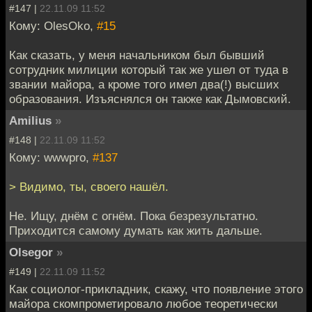
#147 |
22.11.09 11:52
Кому: OlesOko,
#15
Как сказать, у меня начальником был бывший
сотрудник милиции который так же ушел от туда в
звании майора, а кроме того имел два(!) высших
образования. Изъяснялся он также как Дымовский.
Amilius
»
#148 |
22.11.09 11:52
Кому: wwwpro,
#137
> Видимо, ты, своего нашёл.
Не. Ищу, днём с огнём. Пока безрезультатно.
Приходится самому думать как жить дальше.
Olsegor
»
#149 |
22.11.09 11:52
Как социолог-прикладник, скажу, что появление этого
майора скомпрометировало любое теоретически