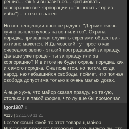
решил... как бы выразиться... критиковать
корпорацию вне корпорации (="выносить сор из
избы") - это я согласен.
Но вот тенденции явно не радуют. "Дерьмо очень
кучно выплеснулось на вентилятор". Охрана
порядка, призванная служить скрепами общества -
активно мажется. И Дымовский тут просто как
очередное звено - этакий пострадавший за правду.
Дальше уже проще - ты за правду или за
корпорацию? И в итоге не будет охраны порядка, как
и самого порядка. Она появится, но потом, когда
народ, нахлебавшийся свободы, поймет, что полная
свобода допустима только в очень малых дозах.
А еще хуже, что майор сказал правду, но такую,
столько и в такой форме, что лучше бы промолчал
Igor1987
»
#113 |
22.11.09 11:21
бестолковый какой-то этот товарищ майор
Нургалиев предлога поговорить, его, видите ли, это