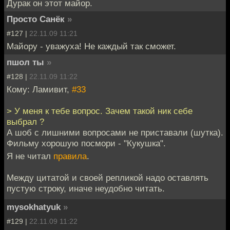
Дурак он этот майор.
Просто Санёк
»
#127 |
22.11.09 11:21
Майору - уважуха! Не каждый так сможет.
пшол ты
»
#128 |
22.11.09 11:22
Кому: Ламивит,
#33
> У меня к тебе вопрос. Зачем такой ник себе
выбрал ?
А шоб с лишними вопросами не приставали (шутка).
Фильму хорошую посмори - "Кукушка".
Я не читал
правила
.
Между цитатой и своей репликой надо оставлять
пустую строку, иначе неудобно читать.
mysokhatyuk
»
#129 |
22.11.09 11:22