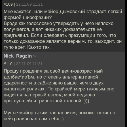
#109 |
22.11.09 11:21
Мне кажется, или майор Дымовский страдает легкой
формой шизофазии?
Вроде как голословно утверждать у него неплохо
получается, а вот никаких доказательств не
предъявил. Если следовать презумпции того, что
только доказанное является верным, то, выходит, он
тупо врёт. Как-то так.
Nick_Ragzin
»
#110 |
22.11.09 11:21
Прошу прощения за свой великовозрастный
долбае*изЪм, но степень альтернативной
одарённости в сабже явно выше, чем в двух
пилотных роликах. По крайней мере таковым оно
видится на первый взгляд моей недавно
проснувшейся гриппозной головой :)))
Мусье майор таким заявлением, похоже, некисло
нейтрализовал сам себя :)