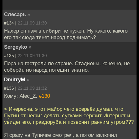
Слесарь
»
#134 |
22.11.09 11:30
Нахер он нам в сибири не нужен. Ну какого, какого
его так сюда тянет народ поднимать?
Sergeyko
»
#135 |
22.11.09 11:30
Пора на гастроли по стране. Стадионы, конечно, не
соберёт, но народ потешит знатно.
DmitryM
»
#136 |
22.11.09 11:32
Кому: Alec_Z,
#130
> Инересна, этот майор чего всерьёз думал, что
Путин от нефиг делать сутками сёрфит Интернет и
увидет его, правдоруба и позвонит ранним утром???
Я сразу на Тупичке смотрел, а потом включил