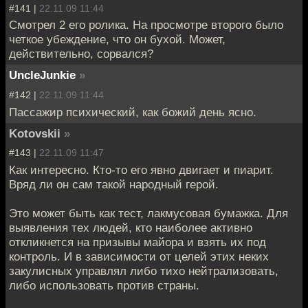
#141 |
22.11.09 11:44
Смотрел 2 его ролика. На просмотре второго было
четкое убеждение, что он бухой. Может,
действительно, сорвался?
UncleJunkie
»
#142 |
22.11.09 11:44
Пассажир психический, как божий день ясно.
Kotovskii
»
#143 |
22.11.09 11:47
Как интересно. Кто-то его явно двигает и пиарит.
Вряд ли он сам такой народный герой.
Это может быть как тест, лакмусовая бумажка. Для
выявления тех людей, кто наиболее активно
откликнется на призывы майора и взять их под
контроль. И в зависимости от целей этих неких
закулисных управлял либо тихо нейтрализовать,
либо использовать против страны.