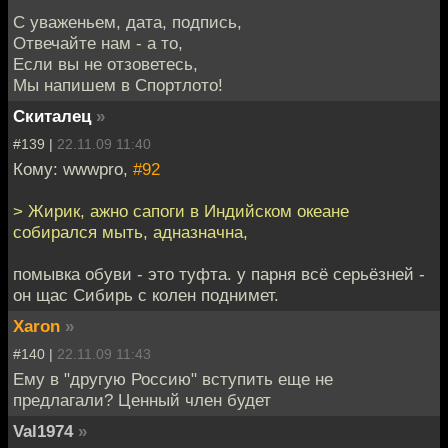
С уваженьем, дата, подпись,
Отвечайте нам - а то,
Если вы не отзоветесь,
Мы напишем в Спортлото!
Скиталец
»
#139 |
22.11.09 11:40
Кому: wwwpro,
#92
> Жирик, ажно сапоги в Индийском океане
собирался мыть, адназначна,
помывка обуви - это туфта. у парня всё серьёзней -
он щас Сибирь с колен поднимет.
Xaron
»
#140 |
22.11.09 11:43
Ему в "другую Россию" вступить еще не
предлагали? Ценный член будет
Val1974
»