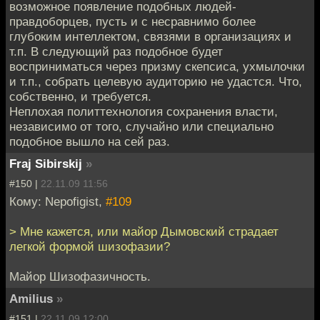
возможное появление подобных людей-
правдоборцев, пусть и с несравнимо более
глубоким интеллектом, связями в организациях и
т.п. В следующий раз подобное будет
восприниматься через призму скепсиса, ухмылочки
и т.п., собрать целевую аудиторию не удастся. Что,
собственно, и требуется.
Неплохая политтехнология сохранения власти,
независимо от того, случайно или специально
подобное вышло на сей раз.
Fraj Sibirskij
»
#150 |
22.11.09 11:56
Кому: Nepofigist,
#109
> Мне кажется, или майор Дымовский страдает
легкой формой шизофазии?
Майор Шизофазичность.
Amilius
»
#151 |
22.11.09 12:00