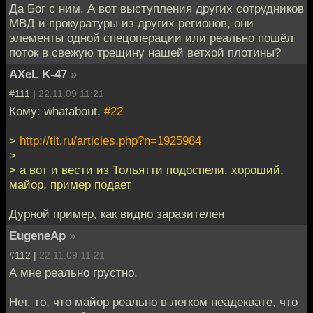
Да Бог с ним. А вот выступления других сотрудников
МВД и прокуратуры из других регионов, они
элементы одной спецоперации или реально пошёл
поток в свежую трещину нашей ветхой плотины?
AXeL K-47
»
#111 |
22.11.09 11:21
Кому: whatabout,
#22
>
http://tlt.ru/articles.php?n=1925984
>
> а вот и вести из Тольятти подоспели, хороший,
майор, пример подает
Дурной пример, как видно заразителен
EugeneAp
»
#112 |
22.11.09 11:21
А мне реально грустно.
Нет, то, что майор реально в легком неадеквате, что