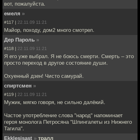
вот, пожалуйста.
емеля
»
#117 |
22.11.09 11:21
Майор, походу, дом2 много смотрел.
Дер Пароль
»
#118 |
22.11.09 11:21
Я его уже выбрал. Я не боюсь смерти. Смерть – это
просто переход в другое состояние души.
Охуенный дзен! Чисто самурай.
спиртсмен
»
#119 |
22.11.09 11:21
Мужик, мягко говоря, не сильно далёкий.
Частое употребление слова "народ" напоминает
героя монолога Петросяна "Шпингалеты из Нижнего
Тагила".
Ekklesisast
»
тралл