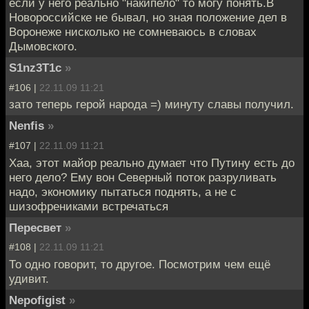
если у него реально "накипело" то могу понять.В
Новороссийске не бывал, но зная положение дел в
Воронеже нисколько не сомневаюсь в словах
Дымовского.
S1nz3T1c
»
#106 |
22.11.09 11:21
зато теперь герой народа =) минуту славы получил.
Nenfis
»
#107 |
22.11.09 11:21
Хаа, этот майор реально думает что Путину есть до
него дело? Ему вон Северный поток разруливать
надо, экономику пытаться поднять, а не с
шизофрениками встречаться
Пересвет
»
#108 |
22.11.09 11:21
То одно говорит, то другое. Посмотрим чем ещё
удивит.
Nepofigist
»