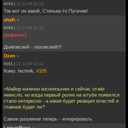
#159 |
22.11.09 12:12
Так вот он какой, Стенька-то Пугачев!
shaft
»
#160 |
22.11.09 12:14
[рифмует]
Дымовский - лоховский!!!
Dzen
»
#161 |
22.11.09 12:15
Кому: technik,
#105
>Майор конечно косноязычен и сейчас отжёг
некисло, но когда первый ролик на ютубе появился
стало интересно - а какая будет реакция властей и
главное будет ли?
Самое разумное теперь - игнорировать
LemanRuss
»