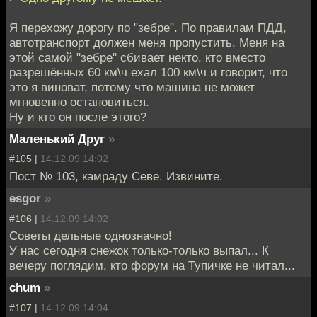
Я перехожу дорогу по "зебре". По правилам ПДД,
автотранспорт должен меня пропустить. Меня на
этой самой "зебре" сбивает некто, кто вместо
разрешённых 60 км\ч ехал 100 км\ч и говорит, что
это я виноват, потому что машина не может
мгновенно остановиться.
Ну и кто он после этого?
Маленький Друг
»
#105 |
14.12.09 14:02
Пост № 103, камраду Севе. Извините.
esgor
»
#106 |
14.12.09 14:02
Советы дельные однозначно!
У нас сегодня снежок только-только выпал... К
вечеру поглядим, кто форум на Тупичке не читал...
chum
»
#107 |
14.12.09 14:04