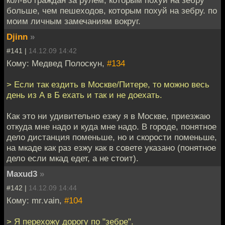
больше, чем пешеходов, которым похуй на зебру. по
моим личным замечаниям вокруг.
Djinn
»
#141 |
14.12.09 14:42
Кому: Медвед Полоскун,
#134
> Если так ездить в Москве/Питере, то можно весь
день из А в Б ехать и так и не доехать.
Как это ни удивительно езжу я в Москве, приезжаю
откуда мне надо и куда мне надо. В городе, понятное
дело дистанция поменьше, но и скорости поменьше,
на мкаде как раз езжу как в совете указано (понятное
дело если мкад едет, а не стоит).
Maxud3
»
#142 |
14.12.09 14:44
Кому: mr.vain,
#104
> Я перехожу дорогу по "зебре".