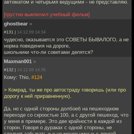
автоматом и четырьмя ведущими - не представляю.
[грустно выключил учебный фильм]
ghostbear
»
#131 |
14.12.09 14:34
чудесно, оказывается это СОВЕТЫ БЫВАЛОГО, а не
норма поведения на дороге,
школьники что-ли советами делятся?
Maxman001
»
#132 |
14.12.09 14:35
Кому: Thio,
#124
> Комрад, ты же про автостраду говоришь (или про
дорогу к ней приравненную).
Да, но с одной стороны долбоеб на пешеходном
переходе со скроостью 100, а с другой пешеход, что
у меня в примере. Это две крайности в каждой из
сторон. Говоря о дураках с одной стороны, не
следует забывать и о не менее умных с другой.