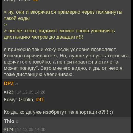
> ну, они и вкорячатся примерно через полминуты
такой езды
>
> после этого, видимо, можно снова увеличить
дистанцию метров до двадцати!!!
я примерно так и езжу если условия позволяют.
Конечно вкрячиваются. Но, лучше уж пусть торопыга
вкрячится спокойно, а не притирается в стиле "а
может попаду". Зато мне его видно. и да, от него я
тоже дистанцию увеличиваю.
DPZ
»
#123 |
14.12.09 14:28
Кому: Goblin,
#41
Когда, когда уже изобретут телепортацию?!!! ;)
Thio
»
#124 |
14.12.09 14:30