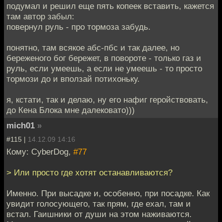
подумал и решил еще пять копеек вставить, кажется
там автор забыл:
повернул руль - про тормоза забудь.
понятно, там всякое абс-пбс и так далее, но
береженого бог бережет, в повороте - только газ и
руль, если умеешь, а если не умеешь - то просто
тормози до и вползай потихоньку.
я, кстати, так и делаю, ну его нафиг геройствовать,
до Кена Блока мне далековато)))
mich01
»
#115 |
14.12.09 14:16
Кому: CyberDog,
#77
> Или просто где хотят останавливаются?
Именно. При высадке и, особенно, при посадке. Как
увидит голосующего, так прям, где ехал, там и
встал. Гаишники от души на этом наживаются.