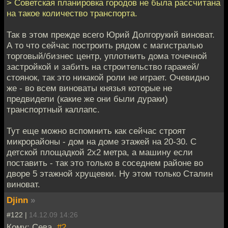
> Советская планировка городов не была рассчитана
на такое количество транспорта.
Так в этом прежде всего Юрий Долгорукий виноват.
А то что сейчас построить рядом с магистралью
торговый/бизнес центр, уплотнить дома точечной
застройкой и забить на строительство гаражей/
стоянок, так это никакой роли не играет. Очевидно
же - во всем виноваты князья которые не
предвидели (какие же они были дураки)
транспортный каллапс.
Тут еще можно вcпомнить как сейчас строят
микрорайоны - дом на доме этажей на 20-30. С
детской площадкой 2х2 метра, а машину если
поставить - так это только в соседнем районе во
дворе 5 этажной хрущевки. Ну этом только Сталин
виноват.
Djinn
»
#122 |
14.12.09 14:26
Кому: Сева,
#2