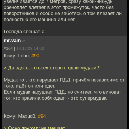
увеличивается до 7 метров, сразу какой-нибудь
хреноплёт влетает в этот промежуток, часто без
поворотников и особо не заботясь о том влезает ли
полностью его машина или нет.
Господа спешат-с.
mr.vain
»
#104 |
14.12.09 14:00
Кому: Lobo,
#90
> Да здесь, со всех сторон, одни мудаки!!!
Мудак тот, кто нарушает ПДД, причём независимо от
того, идёт он или едет.
Если мудак нарушает ПДД, но считает, что виноват
тот, кто правила соблюдает - это супермудак.
Кому: Maxud3,
#94
> Одно другому не мешает.