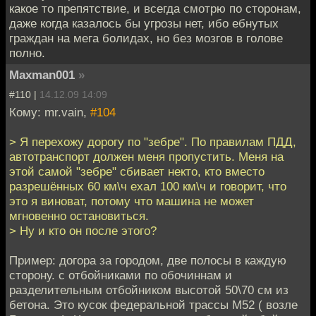
какое то препятствие, и всегда смотрю по сторонам,
даже когда казалось бы угрозы нет, ибо ебнутых
граждан на мега болидах, но без мозгов в голове
полно.
Maxman001
»
#110 |
14.12.09 14:09
Кому: mr.vain,
#104
> Я перехожу дорогу по "зебре". По правилам ПДД,
автотранспорт должен меня пропустить. Меня на
этой самой "зебре" сбивает некто, кто вместо
разрешённых 60 км\ч ехал 100 км\ч и говорит, что
это я виноват, потому что машина не может
мгновенно остановиться.
> Ну и кто он после этого?
Пример: догора за городом, две полосы в каждую
сторону. с отбойниками по обочиннам и
разделительным отбойником высотой 50\70 см из
бетона. Это кусок федеральной трассы М52 ( возле