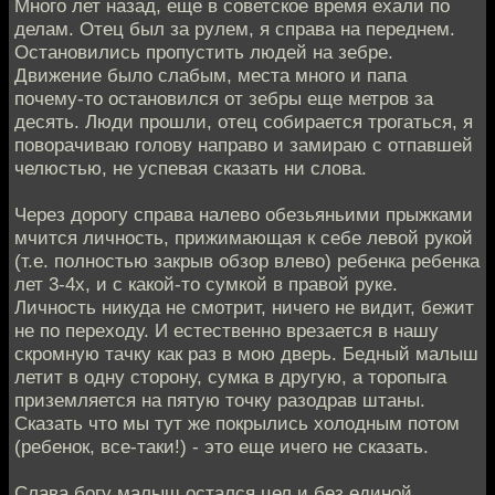
Много лет назад, еще в советское время ехали по
делам. Отец был за рулем, я справа на переднем.
Остановились пропустить людей на зебре.
Движение было слабым, места много и папа
почему-то остановился от зебры еще метров за
десять. Люди прошли, отец собирается трогаться, я
поворачиваю голову направо и замираю c отпавшей
челюстью, не успевая сказать ни слова.
Через дорогу справа налево обезьяньими прыжками
мчится личность, прижимающая к себе левой рукой
(т.е. полностью закрыв обзор влево) ребенка ребенка
лет 3-4х, и с какой-то сумкой в правой руке.
Личность никуда не смотрит, ничего не видит, бежит
не по переходу. И естественно врезается в нашу
скромную тачку как раз в мою дверь. Бедный малыш
летит в одну сторону, сумка в другую, а торопыга
приземляется на пятую точку разодрав штаны.
Сказать что мы тут же покрылись холодным потом
(ребенок, все-таки!) - это еще ичего не сказать.
Слава богу малыш остался цел и без единой