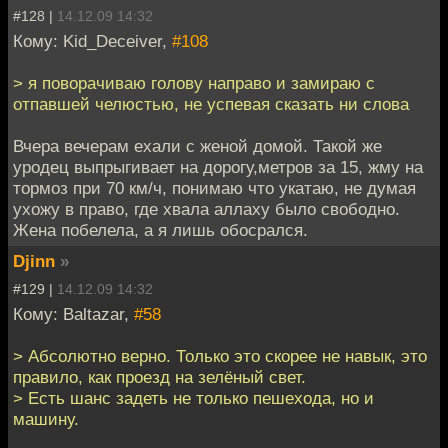
#128 |
14.12.09 14:32
Кому: Kid_Deceiver,
#108
> я поворачиваю голову направо и замираю c
отпавшей челюстью, не успевая сказать ни слова
Вчера вечерам ехали с женой домой. Такой же
уродец выпрыгивает на дорогу,метров за 15, жму на
тормоз при 70 км/ч, понимаю что укатаю, не думая
ухожу в право, где хвала аллаху было свободно.
Жена побелела, а я лишь обосрался.
Djinn
»
#129 |
14.12.09 14:32
Кому: Baltazar,
#58
> Абсолютно верно. Только это скорее не навык, это
правило, как проезд на зелёный свет.
> Есть шанс задеть не только пешехода, но и
машину.