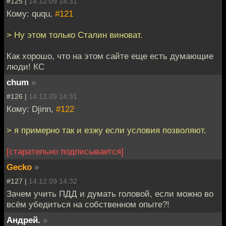
#125 |
14.12.09 14:31
Кому: ququ,
#121
> Ну этом только Сталин виноват.
Как хорошо, что на этом сайте еще есть думающие
люди! КС
chum
»
#126 |
14.12.09 14:31
Кому: Djinn,
#122
> я примерно так и езжу если условия позволяют.
[старательно подписывается]
Gecko
»
#127 |
14.12.09 14:32
Зачем учить ПДД и думать головой, если можно во
всём убедиться на собственном опыте?!
Андрей.
»