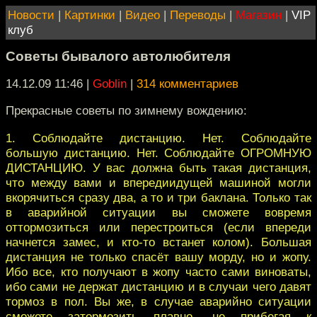
Новости
|
Картинки
|
Видео
|
Переводы
|
Магазин
|
VIP
клуб
Советы бывалого автолюбителя
14.12.09 11:46
|
Goblin
|
314 комментариев
Прекрасные советы по зимнему вождению:
1. Соблюдайте дистанцию. Нет. Соблюдайте
большую дистанцию. Нет. Соблюдайте ОГРОМНУЮ
ДИСТАНЦИЮ. У вас должна быть такая дистанция,
что между вами и впередиидущей машиной могли
вкорячиться сразу два, а то и три баклана. Только так
в аварийной ситуации вы сможете вовремя
оттормозиться или перестроиться (если впереди
начнется замес, и кто-то встанет колом). Большая
дистанция не только спасёт вашу морду, но и жопу.
Ибо все, кто получают в жопу часто сами виноваты,
ибо сами не держат дистанцию и в случаи чего давят
тормоз в пол. Вы же, в случае аварийно ситуации
сможете затормозить плавно, не прибегая к