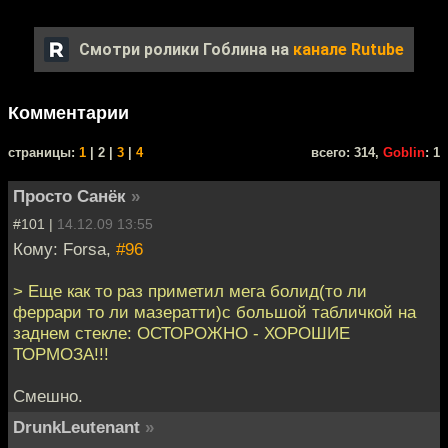
Смотри ролики Гоблина на
канале Rutube
Комментарии
cтраницы:
1
| 2 |
3
|
4
всего: 314,
Goblin
: 1
Просто Санёк
»
#101 |
14.12.09 13:55
Кому: Forsa,
#96
> Еще как то раз приметил мега болид(то ли
феррари то ли мазератти)с большой табличкой на
заднем стекле: ОСТОРОЖНО - ХОРОШИЕ
ТОРМОЗА!!!
Смешно.
DrunkLeutenant
»