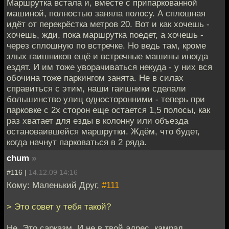
Маршрутка встала и, вместе с припаркованной
машиной, полностью заняла полосу. А сплошная
идёт от перекрёстка метров 20. Вот и как хочешь -
хочешь, жди, пока маршрутка поедет, а хочешь -
через сплошную по встречке. Но ведь там, кроме
злых гаишников ещё и встречные машины иногда
ездят. И им тоже уворачиваться некуда - у них вся
обочина тоже паркингом занята. Не в силах
справиться с этим, наши гаишники сделали
большинство улиц односторонними - теперь при
парковке с 2х сторон еще остается 1,5 полосы, как
раз хватает для езды в колонну или объезда
остановаившейся маршрутки. Ждём, что будет,
когда начнут парковаться в 2 ряда.
chum
»
#116 |
14.12.09 14:16
Кому: Маленький Друг,
#111
> Это совет у тебя такой?
Не. Это сарказм. И не в твой адрес, камрад.