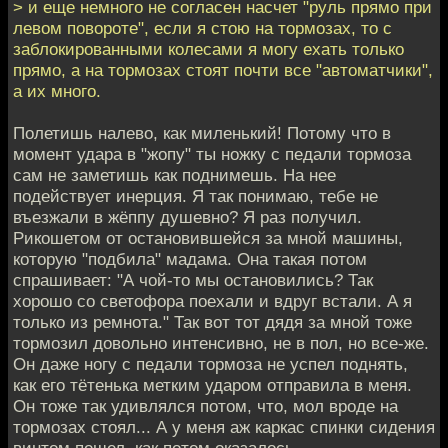
> и еще немного не согласен насчет "руль прямо при
левом повороте", если я стою на тормозах, то с
заблокированными колесами я могу ехать только
прямо, а на тормозах стоят почти все "автоматчики",
а их много.
Полетишь налево, как миленький! Потому что в
момент удара в "жопу" ты ножку с педали тормоза
сам не заметишь как поднимешь. На нее
подействует инерция. Я так понимаю, тебе не
въезжали в жёппу душевно? Я раз получил.
Рикошетом от остановившейся за мной машины,
которую "подбила" мадама. Она такая потом
спрашивает: "А чой-то мы остановились? Так
хорошо со светофора поехали и вдруг встали. А я
только из ремнота." Так вот тот дядя за мной тоже
тормозил довольно интенсивно, не в пол, но все-же.
Он даже ногу с педали тормоза не успел поднять,
как его тётенька метким ударом отправила в меня.
Он тоже так удивлялся потом, что, мол вроде на
тормозах стоял... А у меня аж каркас спинки сидения
винтом пошел, как потом оказалось.