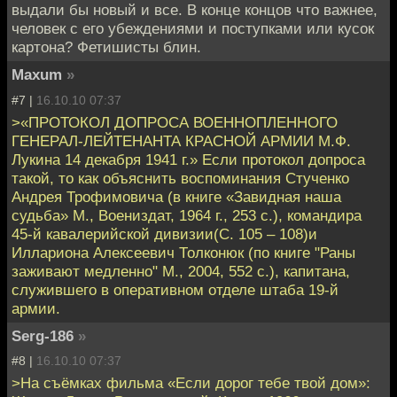
выдали бы новый и все. В конце концов что важнее,
человек с его убеждениями и поступками или кусок
картона? Фетишисты блин.
Maxum
»
#7 |
16.10.10 07:37
>«ПРОТОКОЛ ДОПРОСА ВОЕННОПЛЕННОГО
ГЕНЕРАЛ-ЛЕЙТЕНАНТА КРАСНОЙ АРМИИ М.Ф.
Лукина 14 декабря 1941 г.» Если протокол допроса
такой, то как объяснить воспоминания Стученко
Андрея Трофимовича (в книге «Завидная наша
судьба» М., Воениздат, 1964 г., 253 с.), командира
45-й кавалерийской дивизии(С. 105 – 108)и
Иллариона Алексеевич Толконюк (по книге "Раны
заживают медленно" М., 2004, 552 с.), капитана,
служившего в оперативном отделе штаба 19-й
армии.
Serg-186
»
#8 |
16.10.10 07:37
>На съёмках фильма «Если дорог тебе твой дом»: