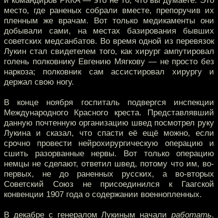
и командиров РККА — это не то, что вы думаете. Это
место, где раненых собрали вместе, препоручив их
пленным же врачам. Вот только медикаменты они
добывали сами, на местах базирования бывших
советских медсанбатов. Во время одной из перевязок
Лукин стал свидетелем того, как хирург ампутировал
голень полковнику Евгению Мягкову — не просто без
наркоза; полковник сам ассистировал хирургу и
держал свою ногу.
В конце ноября госпиталь подвергся инспекции
Международного Красного креста. Представлявший
данную почтенную организацию швед посмотрел руку
Лукина и сказал, что спасти её ещё можно, если
срочно провести нейрохирургическую операцию и
сшить разорванные нервы. Вот только операцию
немцы не сделают, ответил швед, потому что им, во-
первых, не до раненных русских, а во-вторых
Советский Союз не присоединился к Гаагской
конвенции 1907 года о содержании военнопленных.
В декабре с генералом Лукиным начали
работать
.