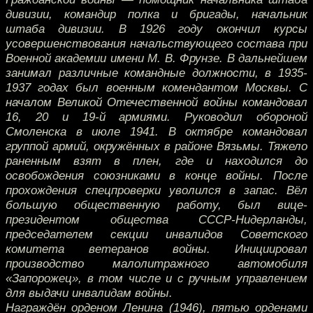
дивизии, командир полка и бригады, начальник
штаба дивизии. В 1926 году окончил курсы
усовершенствования начальствующего состава при
Военной академии имени М. В. Фрунзе. В дальнейшем
занимал различные командные должности, в 1935-
1937 годах был военным комендантом Москвы. С
началом Великой Отечественной войны командовал
16, 20 и 19-й армиями. Руководил обороной
Смоленска в июле 1941. В октябре командовал
группой армий, окружённых в районе Вязьмы. Тяжело
раненным взят в плен, где и находился до
освобождения союзниками в конце войны. После
прохождения спецпроверки уволился в запас. Вёл
большую общественную работу, был вице-
президентом общества СССР-Нидерланды,
председателем секции инвалидов Советского
комитета ветеранов войны. Инициировал
производство малолитражного автомобиля
«Запорожец», в том числе и с ручным управлением
для выдачи инвалидам войны.
Награждён орденом Ленина (1946), пятью орденами