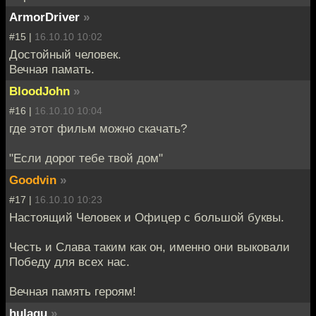
ArmorDriver
»
#15 |
16.10.10 10:02
Достойный человек.
Вечная памать.
BloodJohn
»
#16 |
16.10.10 10:04
где этот фильм можно скачать?
"Если дорог тебе твой дом"
Goodvin
»
#17 |
16.10.10 10:23
Настоящий Человек и Офицер с большой буквы.
Честь и Слава таким как он, именно они выковали
Победу для всех нас.
Вечная память героям!
hulagu
»