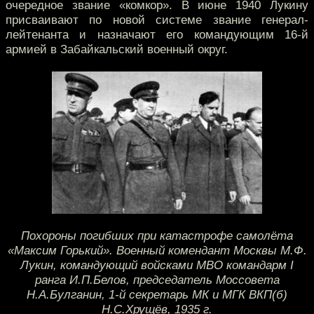
очередное звание «комкор». В июне 1940 Лукину
присваивают по новой системе звание генерал-
лейтенанта и назначают его командующим 16-й
армией в Забайкальский военный округ.
Похороны погибших при катастрофе самолёта
«Максим Горький». Военный комендант Москвы М.Ф.
Лукин, командующий войсками МВО командарм I
ранга И.П.Белов, председатель Моссовета
Н.А.Булганин, 1-й секретарь МК и МГК ВКП(б)
Н.С.Хрущёв, 1935 г.