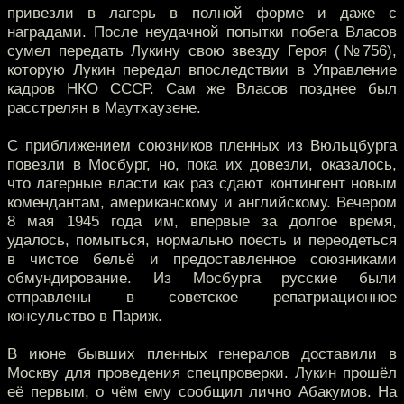
привезли в лагерь в полной форме и даже с
наградами. После неудачной попытки побега Власов
сумел передать Лукину свою звезду Героя (№756),
которую Лукин передал впоследствии в Управление
кадров НКО СССР. Сам же Власов позднее был
расстрелян в Маутхаузене.
С приближением союзников пленных из Вюльцбурга
повезли в Мосбург, но, пока их довезли, оказалось,
что лагерные власти как раз сдают контингент новым
комендантам, американскому и английскому. Вечером
8 мая 1945 года им, впервые за долгое время,
удалось, помыться, нормально поесть и переодеться
в чистое бельё и предоставленное союзниками
обмундирование. Из Мосбурга русские были
отправлены в советское репатриационное
консульство в Париж.
В июне бывших пленных генералов доставили в
Москву для проведения спецпроверки. Лукин прошёл
её первым, о чём ему сообщил лично Абакумов. На