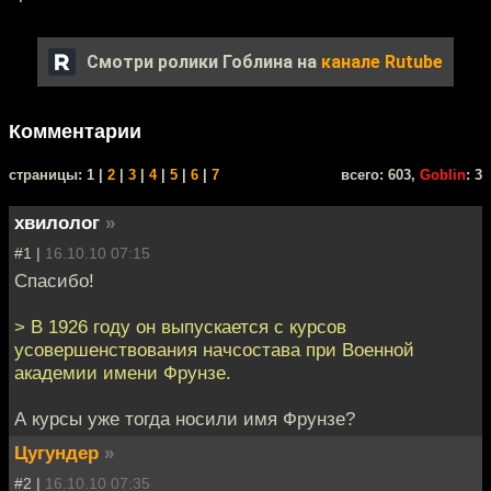
Смотри ролики Гоблина на
канале Rutube
Комментарии
cтраницы: 1 |
2
|
3
|
4
|
5
|
6
|
7
всего: 603,
Goblin
: 3
хвилолог
»
#1 |
16.10.10 07:15
Спасибо!
> В 1926 году он выпускается с курсов
усовершенствования начсостава при Военной
академии имени Фрунзе.
А курсы уже тогда носили имя Фрунзе?
Цугундер
»
#2 |
16.10.10 07:35