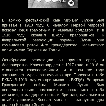
В армию крестьянский сын Михаил Лукин был
призван в 1913 году. С началом Первой Мировой
показал себя грамотным и умелым солдатом, и в
1916 году окончил школу прапорщиков. К
Февральской революции поручик Лукин уже
командовал ротой 4-го гренадёрского Несвижского
полка имени Барклая де Толли.
Октябрьскую революцию он принял сразу и
бесповоротно. Красногвардеец с 1917 года, в 1918 он
становится красноармейцем, и в том же году
заканчивает курсы разведчиков при Полевом штабе
РККА. В 1919 году его принимают в ВКП(б). Во время
Гражданской войны Михаил Лукин был
последовательно помощником начальника штаба
дивизии, командиром полка и бригады, начальником
штаба дивизии. Воевал умело — заслужил два
ордена Красного Знамени.