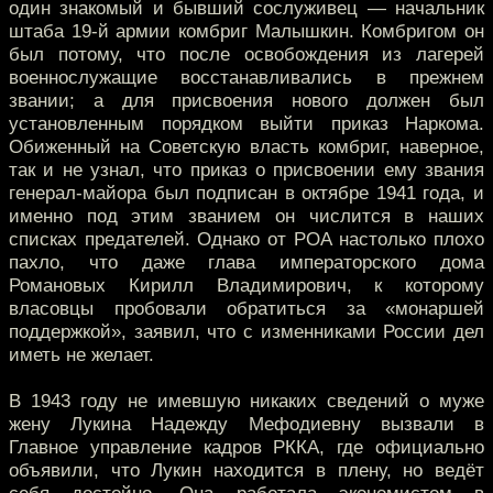
один знакомый и бывший сослуживец — начальник
штаба 19-й армии комбриг Малышкин. Комбригом он
был потому, что после освобождения из лагерей
военнослужащие восстанавливались в прежнем
звании; а для присвоения нового должен был
установленным порядком выйти приказ Наркома.
Обиженный на Советскую власть комбриг, наверное,
так и не узнал, что приказ о присвоении ему звания
генерал-майора был подписан в октябре 1941 года, и
именно под этим званием он числится в наших
списках предателей. Однако от РОА настолько плохо
пахло, что даже глава императорского дома
Романовых Кирилл Владимирович, к которому
власовцы пробовали обратиться за «монаршей
поддержкой», заявил, что с изменниками России дел
иметь не желает.
В 1943 году не имевшую никаких сведений о муже
жену Лукина Надежду Мефодиевну вызвали в
Главное управление кадров РККА, где официально
объявили, что Лукин находится в плену, но ведёт