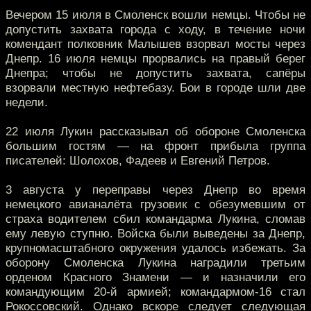
Вечером 15 июля в Смоленск вошли немцы. Чтобы не
допустить захвата города с ходу, в течение ночи
комендант полковник Малышев взорвал мосты через
Днепр. 16 июля немцы прорвались на правый берег
Днепра; чтобы не допустить захвата, сапёры
взорвали местную нефтебазу. Бои в городе шли две
недели.
22 июля Лукин рассказывал об обороне Смоленска
большим гостям — на фронт прибыла группа
писателей: Шолохов, Фадеев и Евгений Петров.
3 августа у переправы через Днепр во время
немецкого авианалёта грузовик с обезумевшим от
страха водителем сбил командарма Лукина, сломав
ему левую ступню. Войска были выведены за Днепр,
крупномасштабного окружения удалось избежать. За
оборону Смоленска Лукина наградили третьим
орденом Красного Знамени — и назначили его
командующим 20-й армией; командармом-16 стал
Рокоссовский. Однако вскоре следует следующая