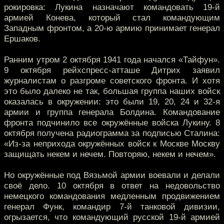
рокировка: Лукина назначают командовать 19-й
армией Конева, который стал командующим
Западным фронтом, а 20-ю армию принимает генерал
Ершаков.
Ранним утром 2 октября 1941 года начался «Тайфун».
9 октября рейхспресс-атташе Дитрих заявил
журналистам о разгроме советского фронта. И хотя
это было далеко не так, большая группа наших войск
оказалась в окружении: это были 19, 20, 24 и 32-я
армии и группа генерала Болдина. Командование
фронта подчинило все окружённые войска Лукину. 8
октября получена радиограмма за подписью Сталина:
«Из-за неприхода окружённых войск к Москве Москву
защищать некем и нечем. Повторяю, некем и нечем».
Но окружённые под Вязьмой армии воевали и делали
своё дело. 10 октября в ответ на недовольство
немецкого командования медленным продвижением
генерал Функ, командир 7-й танковой дивизии,
огрызается, что командующий русской 19-й армией