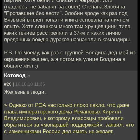
партии, хотя были и списки и награды. Или
(надеюсь, не забанят за совет) Степана Злобина
"Пропавшие без вести". Злобин вроде как раз под
Вязьмой в плен попал и книга основана на личном
опыте. Хотя слишком много там хрущёвщины типа
каких гениев расстреляли в 37-м и каких лично
преданных вождю дураков назначали в командиры.
P.S. По-моему, как раз с группой Болдина дед мой из
окружения вышел, а я потом на улице Болдина в
общаге жил :)
Котовод
»
#20 |
16.10.10 11:36
Железные люди.
> Однако от РОА настолько плохо пахло, что даже
глава императорского дома Романовых Кирилл
Владимирович, к которому власовцы пробовали
обратиться за «монаршей поддержкой», заявил, что
с изменниками России дел иметь не желает.