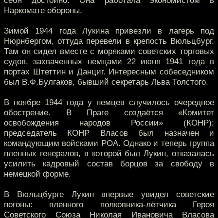
себя достойно. Она работала экономистом в
Наркомате обороны.
Зимой 1944 года Лукина привезли в лагерь под
Нюрнбергом, оттуда перевели в крепость Вюльцбург.
Там он сидел вместе с моряками советских торговых
судов, захваченных немцами 22 июня 1941 года в
портах Штеттин и Данциг. Интересным собеседником
был В.Ф.Булгаков, бывший секретарь Льва Толстого.
В ноябре 1944 года у немцев случилось очередное
обострение. В Праге создаётся «Комитет
освобождения народов России» (КОНР);
председатель КОНР Власов был назначен и
командующим войсками РОА. Однако и теперь группа
пленных генералов, в которой был Лукин, отказалась
усилить кадровый состав борцов за свободу в
немецкой форме.
В Вюльцбурге Лукин впервые увидел советские
погоны: пленного полковника-лётчика Героя
Советского Союза Николая Ивановича Власова