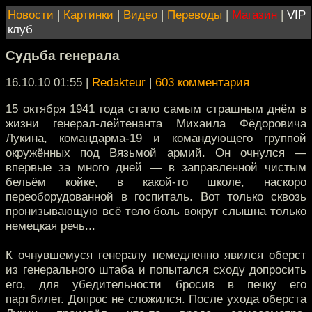
Новости
|
Картинки
|
Видео
|
Переводы
|
Магазин
|
VIP
клуб
Судьба генерала
16.10.10 01:55
|
Redakteur
|
603 комментария
15 октября 1941 года стало самым страшным днём в
жизни генерал-лейтенанта Михаила Фёдоровича
Лукина, командарма-19 и командующего группой
окружённых под Вязьмой армий. Он очнулся —
впервые за много дней — в заправленной чистым
бельём койке, в какой-то школе, наскоро
переоборудованной в госпиталь. Вот только сквозь
пронизывающую всё тело боль вокруг слышна только
немецкая речь...
К очнувшемуся генералу немедленно явился оберст
из генерального штаба и попытался сходу допросить
его, для убедительности бросив в печку его
партбилет. Допрос не сложился. После ухода оберста