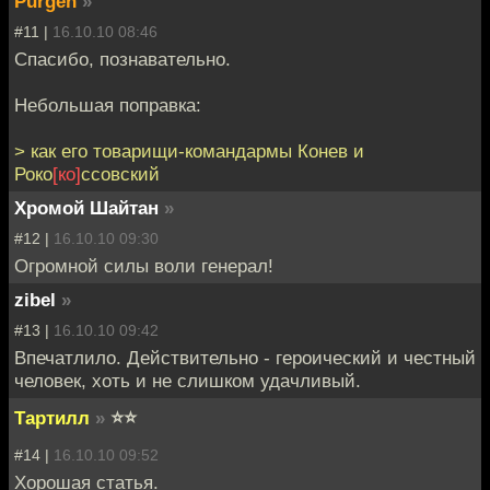
Purgen
»
#11 |
16.10.10 08:46
Спасибо, познавательно.
Небольшая поправка:
> как его товарищи-командармы Конев и
Роко
[ко]
ссовский
Хромой Шайтан
»
#12 |
16.10.10 09:30
Огромной силы воли генерал!
zibel
»
#13 |
16.10.10 09:42
Впечатлило. Действительно - героический и честный
человек, хоть и не слишком удачливый.
Тартилл
»
⭐⭐
#14 |
16.10.10 09:52
Хорошая статья.