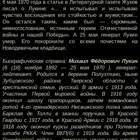
6 мая 1970 года в статье в Литературной газете Жуков
писал о Лукине: «... я испытывал и испытываю
чувство восхищения его стойкостью и мужеством...
Он остался таким, каким был — скромным,
немногословным, истинным героем Отечественной
войны и нашей Победы». А 25 мая генерал Лукин
умер. Его похоронили со всеми почестями на
Новодевичьем кладбище.
Биографическая справка:
Михаил Фёдорович Лукин
(6 (18) ноября 1892 — 25 мая 1970 ), генерал-
лейтенант. Родился в деревне Полухтино, ныне
Зубцовского района Тверской области в
крестьянской семье, русский. В армии с 1913 года.
Участник Первой мировой войны. В 1916 году
окончил школу прапорщиков, затем командовал
ротой 4-го гренадёрского Несвижского полка имени
Барклая де Толли в звании поручика. В Красной
Гвардии с 1917 года, в Красной Армии с 1918 года. В
1918 году окончил курсы разведчиков при Полевом
штабе РККА. Член ВКП(б) с 1919 года. Во время
Гражданской войны — помощник начальника штаба