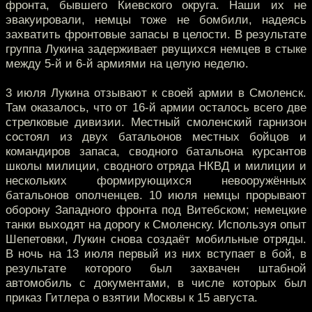
фронта, бывшего Киевского округа. Наши их не
эвакуировали, немцы тоже не бомбили, надеясь
захватить фронтовые запасы в целости. В результате
группа Лукина задерживает рвущихся немцев в стыке
между 5-й и 6-й армиями на целую неделю.
3 июля Лукина отзывают к своей армии в Смоленск.
Там оказалось, что от 16-й армии осталось всего две
стрелковые дивизии. Местный смоленский гарнизон
состоял из двух батальонов местных бойцов и
командиров запаса, сводного батальона курсантов
школы милиции, сводного отряда НКВД и милиции и
нескольких формирующихся невооружённых
батальонов ополченцев. 10 июля немцы прорывают
оборону Западного фронта под Витебском; немецкие
танки выходят на дорогу к Смоленску. Используя опыт
Шепетовки, Лукин снова создаёт мобильные отряды.
В ночь на 13 июля первый из них вступает в бой, в
результате которого был захвачен штабной
автомобиль с документами, в числе которых был
приказ Гитлера о взятии Москвы к 15 августа.