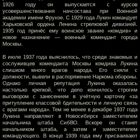
1926 году он выпускается с курсов
усовершенствования начсостава при Военной
академии имени Фрунзе. С 1929 года Лукин командует
Харьковской ордена Ленина стрелковой дивизией.
1935 год принёс ему воинское звание «комдив» и
новое назначение — военный комендант города
Москвы.
В июле 1937 года выяснилось, что среди знакомых и
сослуживцев коменданта Москвы комдива Лукина
слишком много врагов народа. Его сняли с
должности, вывели в распоряжение Наркома обороны.
Однако личная репутация Лукина оказалась
настолько крепкой, что дело кончилось строгим
выговором с занесением в учётную карточку «за
притупление классовой бдительности и личную связь
с врагами народа». Тем не менее в декабре 1937 года
Лукина направляют в Новосибирск заместителем
начальника штаба СибВО. Вскоре он станет
начальником штаба, а затем и заместителем
командующего. В конце 1939 года ему присваивают