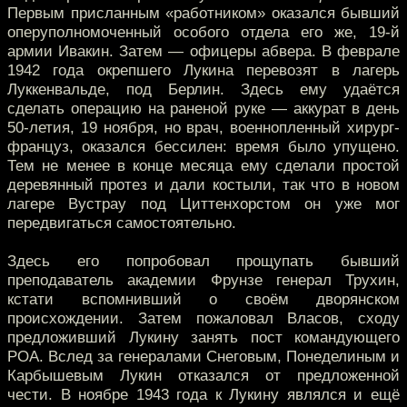
Первым присланным «работником» оказался бывший
оперуполномоченный особого отдела его же, 19-й
армии Ивакин. Затем — офицеры абвера. В феврале
1942 года окрепшего Лукина перевозят в лагерь
Луккенвальде, под Берлин. Здесь ему удаётся
сделать операцию на раненой руке — аккурат в день
50-летия, 19 ноября, но врач, военнопленный хирург-
француз, оказался бессилен: время было упущено.
Тем не менее в конце месяца ему сделали простой
деревянный протез и дали костыли, так что в новом
лагере Вустрау под Циттенхорстом он уже мог
передвигаться самостоятельно.
Здесь его попробовал прощупать бывший
преподаватель академии Фрунзе генерал Трухин,
кстати вспомнивший о своём дворянском
происхождении. Затем пожаловал Власов, сходу
предложивший Лукину занять пост командующего
РОА. Вслед за генералами Снеговым, Понеделиным и
Карбышевым Лукин отказался от предложенной
чести. В ноябре 1943 года к Лукину являлся и ещё