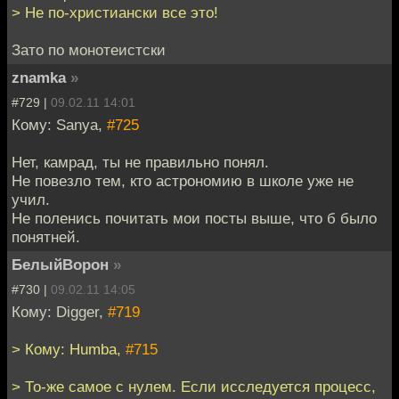
> Не по-христиански все это!
Зато по монотеистски
znamka
»
#729 |
09.02.11 14:01
Кому: Sanya,
#725
Нет, камрад, ты не правильно понял.
Не повезло тем, кто астрономию в школе уже не
учил.
Не поленись почитать мои посты выше, что б было
понятней.
БелыйВорон
»
#730 |
09.02.11 14:05
Кому: Digger,
#719
> Кому: Humba,
#715
> То-же самое с нулем. Если исследуется процесс,