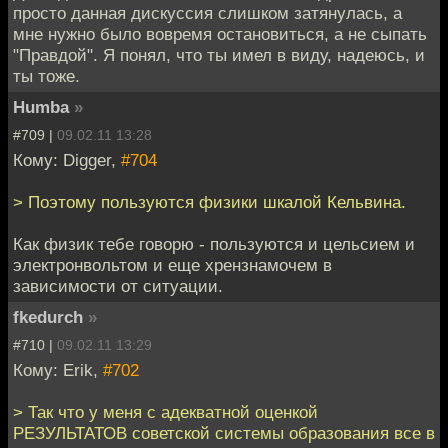
просто данная дискуссия слишком затянулась, а
мне нужно было вовремя остановиться, а не сыпать
"Правдой". Я понял, что ты имел в виду, надеюсь, и
ты тоже.
Humba
»
#709 |
09.02.11 13:28
Кому: Digger,
#704
> Поэтому пользуются физики шкалой Кельвина.
Как физик тебе говорю - пользуются и цельсием и
электронвольтом и еще хрензнамочем в
зависимости от ситуации.
fkedurch
»
#710 |
09.02.11 13:29
Кому: Erik,
#702
> Так что у меня с адекватной оценкой
РЕЗУЛЬТАТОВ советской системы образования все в