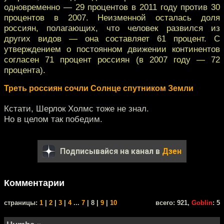
одновременно — 29 процентов в 2011 году против 30
процентов в 2007. Неизменной осталась доля
россиян, полагающих, что человек развился из
других видов — она составляет 61 процент. С
утверждением о постоянном движении континентов
согласен 71 процент россиян (в 2007 году — 72
процента).
Треть россиян сочли Солнце спутником Земли
Кстати, Шерлок Холмс тоже не знал.
Но в целом так победим.
Подписывайся на канал в
Дзен
Комментарии
cтраницы:
1
|
2
|
3
|
4
...
7
| 8 |
9
|
10
всего: 921,
Goblin
: 5