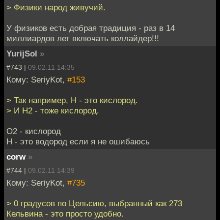
> Физики народ живучий.
У физиков есть добрая традиция - раз в 14
миллиардов лет включать коллайдер!!!
YurijSol
»
#743 |
09.02.11 14:35
Кому: SeriyKot,
#153
> Так например, Н - это кислород.
> И Н2 - тоже кислород.
O2 - кислород
Н - это водород если я не ошибаюсь
corw
»
#744 |
09.02.11 14:39
Кому: SeriyKot,
#735
> 0 градусов по Цельсию, выбранный как 273
Кельвина - это просто удобно.