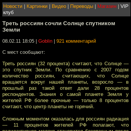
Новости
|
Картинки
|
Видео
|
Переводы
|
Магазин
|
VIP
клуб
Треть россиян сочли Солнце спутником
Земли
08.02.11 18:05
|
Goblin
|
921 комментарий
С мест сообщают:
Треть россиян (32 процента) считают, что Солнце —
это спутник Земли. По сравнению с 2007 годом
количество россиян, считающих, что Солнце
вращается вокруг нашей планеты, возросло — в
прошлый раз такой ответ дали 28 процентов
респондентов. Знания о самой планете Земля у
жителей РФ более прочные — только 8 процентов
считают, что центр планеты не горячий.
Сложным моментом оказалась для россиян радиация
— 11 процентов жителей РФ полагают, что
радиоактивное молоко становится безопасным после