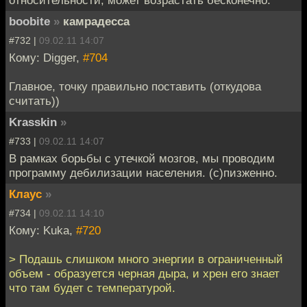
относительности, может возрастать бесконечно.
boobite
»
камрадесса
#732 |
09.02.11 14:07
Кому: Digger,
#704
Главное, точку правильно поставить (откудова
считать))
Krasskin
»
#733 |
09.02.11 14:07
В рамках борьбы с утечкой мозгов, мы проводим
программу дебилизации населения. (с)пизженно.
Клаус
»
#734 |
09.02.11 14:10
Кому: Kuka,
#720
> Подашь слишком много энергии в ограниченный
объем - образуется черная дыра, и хрен его знает
что там будет с температурой.