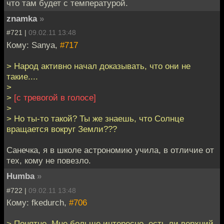
что там будет с температурой.
znamka
»
#721 |
09.02.11 13:48
Кому: Sanya,
#717
> Народ активно начал доказывать, что они не
такие....
>
>
[с тревогой в голосе]
>
> Но ты-то такой? Ты же знаешь, что Солнце
вращается вокруг Земли???
Санечка, я в школе астрономию учила, в отличие от
тех, кому не повезло.
Humba
»
#722 |
09.02.11 13:48
Кому: fkedurch,
#706
> Понятно. Мне больше интересно, есть ли верхний