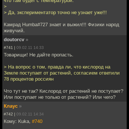
что там будет с температурой.
>
> Да, экспериментатор точно не узнает уже!!!
Камрад Humba#727 знает и выжил!!! Физики народ
живучий.
doutorcv
»
#741 |
09.02.11 14:33
Товарищи! Не дайте пропасть.
> На вопрос о том, правда ли, что кислород на
Земле поступает от растений, согласием ответили
78 процентов россиян
Что тут не так? Кислород от растений не поступает?
Или поступает не только от растений? Или чего?
Клаус
»
#742 |
09.02.11 14:34
Кому: Kuka,
#740