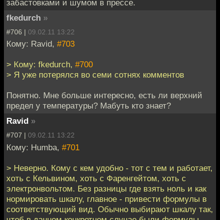
забастовками и шумом в прессе.
fkedurch
»
#706 |
09.02.11 13:22
Кому: Ravid,
#703
> Кому: fkedurch,
#700
> Я уже потерялся во семи сотнях комментов
Понятно. Мне больше интересно, есть ли верхний
предел у температуры? Мабуть кто знает?
Ravid
»
#707 |
09.02.11 13:22
Кому: Humba,
#701
> Неверно. Кому с кем удобно - тот с тем и работает,
хоть с Кельвином, хоть с Фаренгейтом, хоть с
электронвольтом. Без разницы где взять ноль и как
нормировать шкалу, главное - привести формулы в
соответствующий вид. Обычно выбирают шкалу так,
чтоб в данном конкретном случае были формулы