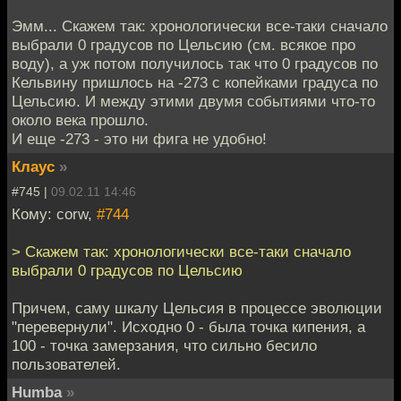
Эмм... Скажем так: хронологически все-таки сначало
выбрали 0 градусов по Цельсию (см. всякое про
воду), а уж потом получилось так что 0 градусов по
Кельвину пришлось на -273 с копейками градуса по
Цельсию. И между этими двумя событиями что-то
около века прошло.
И еще -273 - это ни фига не удобно!
Клаус
»
#745 |
09.02.11 14:46
Кому: corw,
#744
> Скажем так: хронологически все-таки сначало
выбрали 0 градусов по Цельсию
Причем, саму шкалу Цельсия в процессе эволюции
"перевернули". Исходно 0 - была точка кипения, а
100 - точка замерзания, что сильно бесило
пользователей.
Humba
»