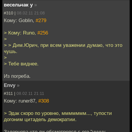
весельчак у
»
#310 |
08.02.11 21:08
Кому: Goblin,
#279
> Кому: Runo,
#256
>
> > Дим.Юрич, при всем уважении думаю, что это
чушь.
>
> Тебе виднее.
Из погреба.
Envy
»
#311 |
08.02.11 21:11
Кому: runer87,
#308
> Эдак скоро по уровню, ммммммм..., тупости
догоним цитадель демократии.
Задорнова что ли обсмотрелся с его "нуууу