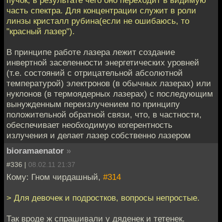
пучок, в результате чего оно переходит в видимую
часть спектра. Для концентрации служит в роли
линзы кристалл рубина(если не ошибаюсь, то
"красный лазер").
В принципе работе лазера лежит создание
инвертной заселенности энергетических уровней
(т.е. состояний с отрицательной абсолютной
температурой) электронов (в обычных лазерах) или
нуклонов (в термоядерных лазерах) с последующим
вынужденным переизлучением по принципу
положительной обратной связи, что, в частности,
обеспечивает необходимую когерентность
излучения и делает лазер собственно лазером
bioramaenator
»
#336 |
08.02.11 21:37
Кому: Гном чирдашный,
#314
> Для девочек и подростков, вопросы непростые.
Так вроде ж спрашивали у дяденек и тетенек.