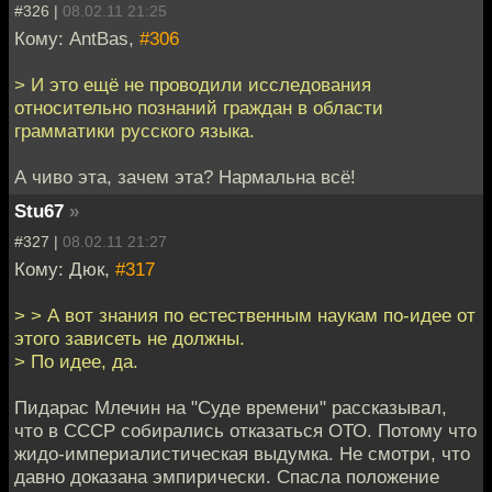
#326 |
08.02.11 21:25
Кому: AntBas,
#306
> И это ещё не проводили исследования
относительно познаний граждан в области
грамматики русского языка.
А чиво эта, зачем эта? Нармальна всё!
Stu67
»
#327 |
08.02.11 21:27
Кому: Дюк,
#317
> > А вот знания по естественным наукам по-идее от
этого зависеть не должны.
> По идее, да.
Пидарас Млечин на "Суде времени" рассказывал,
что в СССР собирались отказаться ОТО. Потому что
жидо-империалистическая выдумка. Не смотри, что
давно доказана эмпирически. Спасла положение