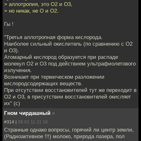
> аллотропия, это O2 и О3,
> но никак, не O и O2.
Гы !
"Третья аллотропная форма кислорода.
Наиболее сильный окислитель (по сравнению с O2
и O3).
Атомарный кислород образуется при распаде
молекул O2 и O3 под действием ультрафиолетового
излучения.
Возникает при термическом разложении
кислородсодержащих веществ.
При отсутствии восстановителей тут же переходит в
O2 и O3, в присутствии восстановителей окисляет
их" (с)
Гном чирдашный
»
#314 |
08.02.11 21:16
Странные однако вопросы, горячий ли центр земли,
(Радиоактивное !!!) молоко, природа лазера, пол