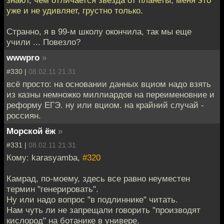
уже и не удивляет, грустно только.
Странно, я в 99-м школу окончила, так мы еще
учили ... Повезло?
wwwpro
»
#330 |
08.02.11 21:31
всё просто: на основании данных вциом надо взять
из казны немножко миллиардов на переименовние и
реформу ЕГЭ. ну или вциом. на крайний случай -
россиян.
Морской ёж
»
#331 |
08.02.11 21:31
Кому: karasyamba,
#320
Камрад, по-моему, здесь все равно неуместен
термин "генерировать".
Ну или надо вопрос "в подлиннике" читать.
Нам чуть ли не запрещали говорить "производят
кислород" на ботанике в универе.