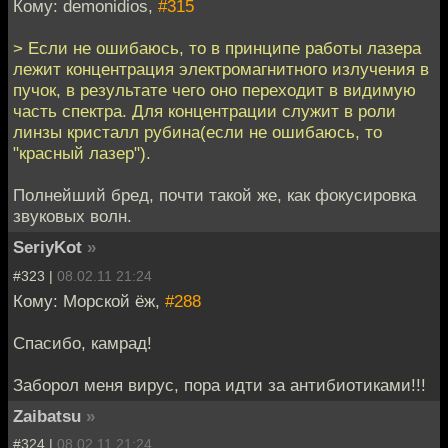
Кому: demonidios,
#315
> Если не ошибаюсь, то в принципе работы лазера
лежит концентрация электромагнитного излучения в
пучок, в результате чего оно переходит в видимую
часть спектра. Для концентрации служит в роли
линзы кристалл рубина(если не ошибаюсь, то
"красный лазер").
Полнейший бред, почти такой же, как фокусировка
звуковых волн.
SeriyKot
»
#323 |
08.02.11 21:24
Кому: Морской ёж,
#288
Спасибо, камрад!
Заборол меня вирус, пора идти за антибиотиками!!!
Zaibatsu
»
#324 |
08.02.11 21:24