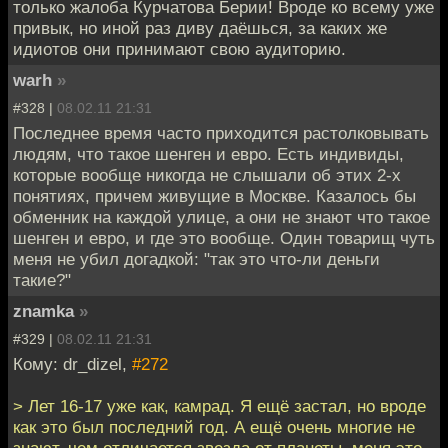
только жалоба Курчатова Берии! Вроде ко всему уже
привык, но иной раз диву даёшься, за каких же
идиотов они принимают свою аудиторию.
warh
»
#328 |
08.02.11 21:31
Последнее время часто приходится растолковывать
людям, что такое шенген и евро. Есть индивиды,
которые вообще никогда не слышали об этих 2-х
понятиях, причем живущие в Москве. Казалось бы
обменник на каждой улице, а они не знают что такое
шенген и евро, и где это вообще. Один товарищ чуть
меня не убил догадкой: "так это что-ли деньги
такие?"
znamka
»
#329 |
08.02.11 21:31
Кому: dr_dizel,
#272
> Лет 16-17 уже как, камрад. Я ещё застал, но вроде
как это был последний год. А ещё очень многие не
знают, чем отличается звезда от планеты, меня это