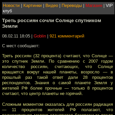
Новости
|
Картинки
|
Видео
|
Переводы
|
Магазин
|
VIP
клуб
Треть россиян сочли Солнце спутником
Земли
08.02.11 18:05
|
Goblin
|
921 комментарий
С мест сообщают:
Треть россиян (32 процента) считают, что Солнце —
это спутник Земли. По сравнению с 2007 годом
количество россиян, считающих, что Солнце
вращается вокруг нашей планеты, возросло — в
прошлый раз такой ответ дали 28 процентов
респондентов. Знания о самой планете Земля у
жителей РФ более прочные — только 8 процентов
считают, что центр планеты не горячий.
Сложным моментом оказалась для россиян радиация
— 11 процентов жителей РФ полагают, что
радиоактивное молоко становится безопасным после