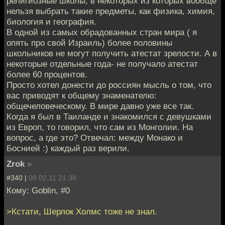
религиозные школы, в некоторых из которых вообще
нельзя выбрать такие предметы, как физика, химия,
биология и география.
В одной из самых обрадованных стран мира ( я
опять про свой Израиль) более половины
школьников не могут получить атестат зрелости. А в
некоторые отдельные года- не получало атестат
более 60 процентов.
Просто хотел донести до россиян мысль о том, что
вас приводят к общему знаменателю:
общечеловеческому. В мире давно уже все так.
Когда я был в Таиланде и знакомился с девушками
из Европ, то говорил, что сам из Монголии. На
вопрос, а где это? Отвечал: между Монако и
Боснией :) каждый раз верили.
Zrok
»
#340 |
08.02.11 21:38
Кому: Goblin, #0
>Кстати, Шерлок Холмс тоже не знал.