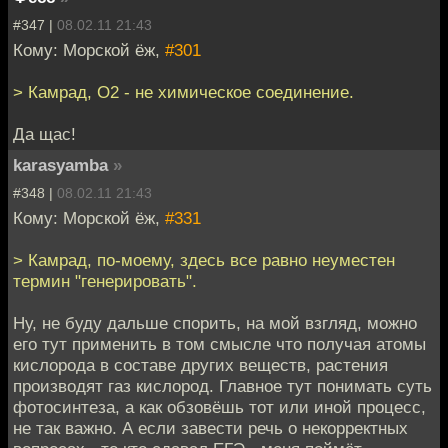
#347 |
08.02.11 21:43
Кому: Морской ёж,
#301
> Камрад, О2 - не химическое соединение.
Да щас!
karasyamba
»
#348 |
08.02.11 21:43
Кому: Морской ёж,
#331
> Камрад, по-моему, здесь все равно неуместен
термин "генерировать".
Ну, не буду дальше спорить, на мой взгляд, можно
его тут применить в том смысле что получая атомы
кислорода в составе других веществ, растения
производят газ кислород. Главное тут понимать суть
фотосинтеза, а как обзовёшь тот или иной процесс,
не так важно. А если завести речь о некорректных