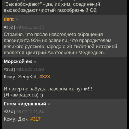
"Высвобождают" - да, из хим. соединений
высвобождают чистый газообразный О2.
dent
»
#332 |
08.02.11 21:33
Странно, что после новогоднего обращения
президента 95% не заявили, что прародителем
великого русского народа с 20-тилетней историей
является Дмитрий Анатольевич Медведьев.
Морской ёж
»
#333 |
08.02.11 21:33
Кому: SeriyKot,
#323
И лазер не забудь, лазером их пугни!!!
(Я камрадесса) :)
Гном чирдашный
»
#334 |
08.02.11 21:34
Кому: Дюк,
#317