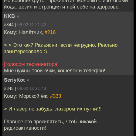
Но вообще круто. Прокипятил молочко с изотопами
йода, цезия и стронция и пей себе на здоровье.
KKB
»
#344 |
08.02.11 21:42
Кому: Налётчик,
#216
> > Это как? Разъясни, если нетрудно. Реально
заинтересовало :)
[голосом терминатора]
Мне нужны твои очки, кошелек и телефон!
SeriyKot
»
#345 |
08.02.11 21:43
Кому: Морской ёж,
#333
> И лазер не забудь, лазером их пугни!!!
Главное его прокипятить, чтоб никакой
радиоактивности!