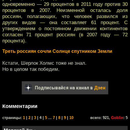
одновременно — 29 процентов в 2011 году против 30
процентов в 2007. Неизменной осталась доля
россиян, полагающих, что человек развился из
других видов — она составляет 61 процент. С
утверждением о постоянном движении континентов
согласен 71 процент россиян (в 2007 году — 72
процента).
Треть россиян сочли Солнце спутником Земли
Кстати, Шерлок Холмс тоже не знал.
Но в целом так победим.
Подписывайся на канал в
Дзен
Комментарии
cтраницы:
1
|
2
|
3
| 4 |
5
...
7
|
8
|
9
|
10
всего: 921,
Goblin
: 5