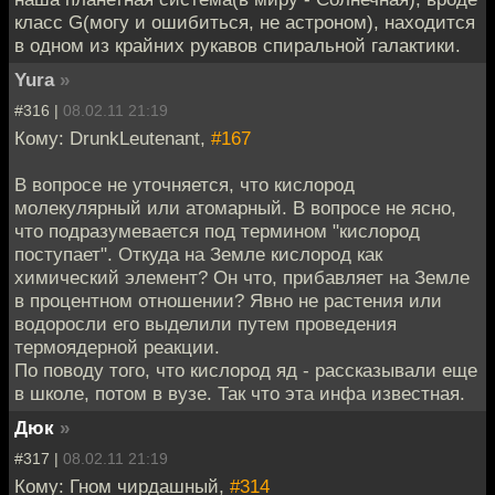
класс G(могу и ошибиться, не астроном), находится
в одном из крайних рукавов спиральной галактики.
Yura
»
#316 |
08.02.11 21:19
Кому: DrunkLeutenant,
#167
В вопросе не уточняется, что кислород
молекулярный или атомарный. В вопросе не ясно,
что подразумевается под термином "кислород
поступает". Откуда на Земле кислород как
химический элемент? Он что, прибавляет на Земле
в процентном отношении? Явно не растения или
водоросли его выделили путем проведения
термоядерной реакции.
По поводу того, что кислород яд - рассказывали еще
в школе, потом в вузе. Так что эта инфа известная.
Дюк
»
#317 |
08.02.11 21:19
Кому: Гном чирдашный,
#314