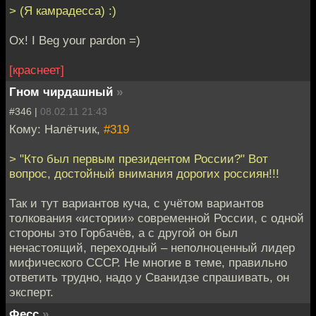
> (Я камрадесса) :)
Ох! I Beg your pardon =)
[краснеет]
Гном чирдашный
»
#346 |
08.02.11 21:43
Кому: Налётчик,
#319
> "Кто был первым президентом России?" Вот
вопрос, достойный внимания дорогих россиян!!!
Так и тут вариантов куча, с учётом вариантов
толкования «истории» современной России, с одной
стороны это Горбачёв, а с другой он был
ненастоящий, переходный – неполноценный лидер
мифического СССР. Не многие в теме, правильно
ответить трудно, надо у Сванидзе спрашивать, он
эксперт.
Фесс
»