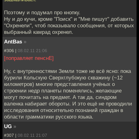
Поэтому и подумал про кнопку.
Ну и до кучи, кроме "Поиск" и "Мне пишут" добавить
"Охренели", чтоб показывало сообщения, от которых
выбранный камрад охренел.
AntBas
»
#306 |
08.02.11 21:06
[поправляет пенснЕ]
Ну, с внутренностями Земли тоже не всё ясно: пока
бурили Кольскую Сверхглубокую скважину (~12
километров) многие представления учёных о
строении недр планеты поменялись, желающие
могут почитать на предмет. А так да, синдром
валенка набирает обороты. И это ещё не проводили
исследования относительно познаний граждан в
области грамматики русского языка.
UG
»
#307 |
08.02.11 21:07