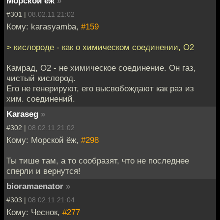
Морской ёж
»
#301 |
08.02.11 21:02
Кому: karasyamba,
#159
> кислороде - как о химическом соединении, О2
Камрад, О2 - не химическое соединение. Он газ,
чистый кислород.
Его не генерируют, его высвобождают как раз из
хим. соединений.
Karaseg
»
#302 |
08.02.11 21:02
Кому: Морской ёж,
#298
Ты тише там, а то сообразят, что не последнее
сперли и вернутся!
bioramaenator
»
#303 |
08.02.11 21:04
Кому: Чеснок,
#277