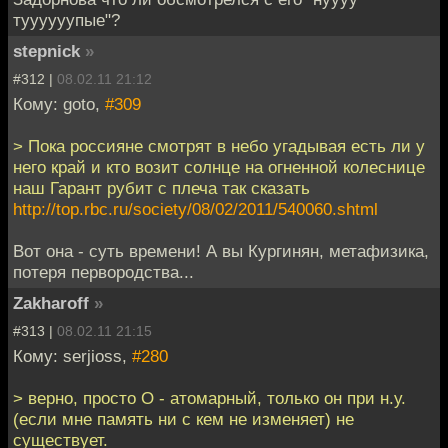
туууууупые"?
stepnick
»
#312 |
08.02.11 21:12
Кому: goto,
#309
> Пока россияне смотрят в небо угадывая есть ли у
него край и кто возит солнце на огненной колеснице
наш Гарант рубит с плеча так сказать
http://top.rbc.ru/society/08/02/2011/540060.shtml
Вот она - суть времени! А вы Кургинян, метафизика,
потеря первородства...
Zakharoff
»
#313 |
08.02.11 21:15
Кому: serjioss,
#280
> верно, просто О - атомарный, только он при н.у.
(если мне память ни с кем не изменяет) не
существует.