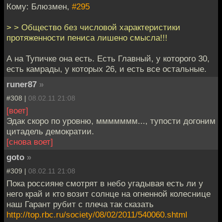
Кому: Блюзмен,
#295
> > Общество без числовой характеристики
протяженности пениса лишено смысла!!!
А на Тупичке она есть. Есть Главный, у которого 30,
есть камрады, у которых 26, и есть все остальные.
runer87
»
#308 |
08.02.11 21:08
[воет]
Эдак скоро по уровню, ммммммм..., тупости догоним
цитадель демократии.
[снова воет]
goto
»
#309 |
08.02.11 21:08
Пока россияне смотрят в небо угадывая есть ли у
него край и кто возит солнце на огненной колеснице
наш Гарант рубит с плеча так сказать
http://top.rbc.ru/society/08/02/2011/540060.shtml