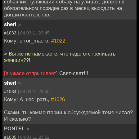
собачник, гуляющий собаку на улицах, должен в
обязательном порядке раз в месяц выходить на
догшитхантерство.
sherl
»
#1033 |
04.03.11 23:45
Кому: error_macro,
#1022
> Вы же не намекаете, что надо отстреливать
женщин??!
[в ужасе отпрыгивает]
Свят-свят!!!
sherl
»
#1034 |
04.03.11 23:50
Кому: А_нас_рать,
#1026
Скажи, ты комментарии к обсуждаемой теме читал?
И сколько?
PONTEL
»
#1035 |
04.03.11 23:52