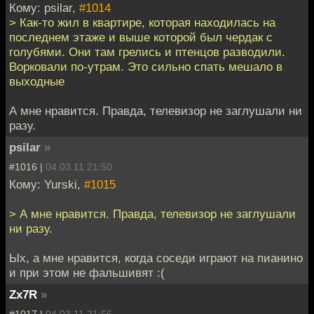
Кому: psilar,
#1014
> Как-то жил в квартире, которая находилась на
последнем этаже и выше которой был чердак с
голубями. Они там грелись и птенцов разводили.
Ворковали по-утрам. Это сильно спать мешало в
выходные
А мне нравится. Правда, телевизор не заглушали ни
разу.
psilar
»
#1016 |
04.03.11 21:50
Кому: Yurski,
#1015
> А мне нравится. Правда, телевизор не заглушали
ни разу.
Ых, а мне нравится, когда соседи играют на пианино
и при этом не фальшивят :(
Zx7R
»
#1017 |
04.03.11 21:56