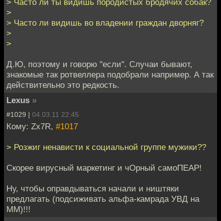
> Часто ли ты видишь породистых бродячих собак?
>
> Часто ли видишь во владении граждан дворняг?
>
>
Д.Ю, поэтому и говорю "если". Случаи бывают,
знакомые так ротвеллера подобрали например. А так
действительно это редкость.
Lexus
»
#1029 |
04.03.11 22:45
Кому: Zx7R,
#1017
> Розжиг ненависти к социальной группе мужики??
Скорее вирусный маркетинг и чОрный самоПЕАР!
Ну, чтобы оправдываться начали и ништяки
предлагать (подсиживать альфа-камрада УВД на
ММ)!!!