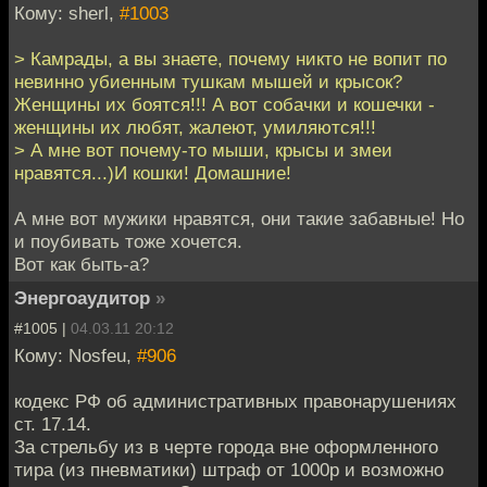
Кому: sherl,
#1003
> Камрады, а вы знаете, почему никто не вопит по
невинно убиенным тушкам мышей и крысок?
Женщины их боятся!!! А вот собачки и кошечки -
женщины их любят, жалеют, умиляются!!!
> А мне вот почему-то мыши, крысы и змеи
нравятся...)И кошки! Домашние!
А мне вот мужики нравятся, они такие забавные! Но
и поубивать тоже хочется.
Вот как быть-а?
Энергоаудитор
»
#1005 |
04.03.11 20:12
Кому: Nosfeu,
#906
кодекс РФ об административных правонарушениях
ст. 17.14.
За стрельбу из в черте города вне оформленного
тира (из пневматики) штраф от 1000р и возможно