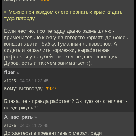
> Можно при каждом слете пернатых крыс кидать
туда петарду
Если честно, про петарду давно размышляю -
применительно к окну из которого кормят. Да боюсь
кондрат хватит бабку. Гуманный я, наверное. А
сидеть и караулить кормежки, вырабатывая
рефлексы у голубей - не, я ж не дрессировщик
Дуров, есть и так чем заниматься :).
fiber
»
#1025 |
04.03.11 22:45
Кому: Mohnoryly,
#927
Бляха, че - правда работает? Эх чую как степлеет -
не удержусь!!!
А_нас_рать
»
#1026 |
04.03.11 22:45
Догхантеры в превентивных мерах, ради