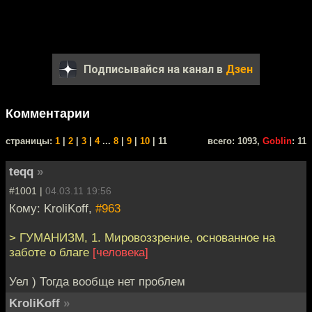
Подписывайся на канал в
Дзен
Комментарии
cтраницы:
1
|
2
|
3
|
4
...
8
|
9
|
10
| 11
всего: 1093,
Goblin
: 11
teqq
»
#1001 |
04.03.11 19:56
Кому: KroliKoff,
#963
> ГУМАНИЗМ, 1. Мировоззрение, основанное на
заботе о благе
[человека]
Уел ) Тогда вообще нет проблем
KroliKoff
»