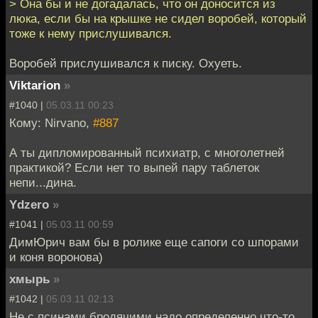
> Она бы и не догадалась, что он доносится из
люка, если бы на крышке не сидел воробей, который
тоже к нему прислушивался.
Воробей прислушивался к писку. Охуеть.
Viktarion
»
#1040 |
05.03.11 00:23
Кому: Nirvano,
#887
А ты дипломированный психиатр, с многолетней
практикой? Если нет то выпей пару таблеток
непи...дина.
Ydzero
»
#1041 |
05.03.11 00:59
ДимЮрич вам бы в ролике еще сапоги со шпорами
и коня воронова)
хмырь
»
#1042 |
05.03.11 02:13
Не с псинами бродячими надо определенно что-то