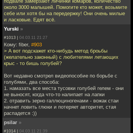
подвале замерзают личинки комаров, количество
около 3000 малышей. Помогите кто может, возьмите
себе или хотя бы на передержку! Они очень милые
и ласковые. Едят всё.
Yurski
»
#1013 |
04.03.11 21:27
Кому: fiber,
#903
> А вот подскажет кто-нибудь метод броьбы
(желательно законный) с любителями летающих
крыс - то бишь голубей?
Вот недавно смотрел видеопособие по борьбе с
голубями, два способа:
1. намазать все места тусовки голубей гелем - они
не выносят, когда что-то налипает на лапки
2. отравить зерно галлюциногенами - вожак стаи
начнет ловить глюки и потеряет авторитет, стая
распадется :))
psilar
»
#1014 |
04.03.11 21:39