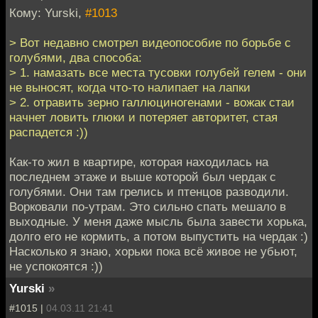
Кому: Yurski,
#1013
> Вот недавно смотрел видеопособие по борьбе с
голубями, два способа:
> 1. намазать все места тусовки голубей гелем - они
не выносят, когда что-то налипает на лапки
> 2. отравить зерно галлюциногенами - вожак стаи
начнет ловить глюки и потеряет авторитет, стая
распадется :))
Как-то жил в квартире, которая находилась на
последнем этаже и выше которой был чердак с
голубями. Они там грелись и птенцов разводили.
Ворковали по-утрам. Это сильно спать мешало в
выходные. У меня даже мысль была завести хорька,
долго его не кормить, а потом выпустить на чердак :)
Насколько я знаю, хорьки пока всё живое не убьют,
не успокоятся :))
Yurski
»
#1015 |
04.03.11 21:41