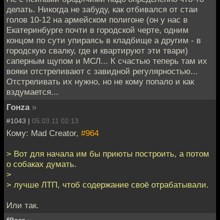
делать. Никогда не забуду, как отбивался от стаи
голов 10-12 на армейском полигоне (он у нас в
Екатеринбурге почти в городской черте, одним
концом по сути упираясь в кладбище а другим - в
городскую свалку, где и квартируют эти твари)
саперным щупом и МСЛ... К счастью теперь там их
вояки отстреливают с завидной регулярностью...
Отстреливать их нужно, но не кому попало и как
вздумается...
Гонzа
»
#1043 |
05.03.11 02:13
Кому: Mad Creator,
#964
> Вот для начала им бы приюты построить, а потом
о собаках думать.
>
> лучше ЛТП, чтоб содержание своё отрабатывали.
Или так.