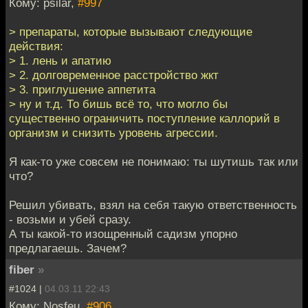
Кому: psilar,
#997
> препараты, которые вызывают следующие
действия:
> 1. лень и апатию
> 2. долговременное расстройство жкт
> 3. приглушение аппетита
> ну и т.д. То бишь всё то, что могло бы
существенно ограничить поступление каллорий в
организм и снизить уровень агрессии.
Я как-то уже совсем не понимаю: ты шутишь так или
что?
Решил убивать, взял на себя такую ответственность
- возьми и убей сразу.
А ты какой-то изощренный садизм упорно
предлагаешь. Зачем?
fiber
»
#1024 |
04.03.11 22:43
Кому: Nosfeu,
#906