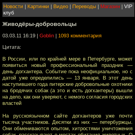
Новости
|
Картинки
|
Видео
|
Переводы
|
Магазин
|
VIP
клуб
Живодёры-добровольцы
03.03.11 16:19
|
Goblin
|
1093 комментария
Цитата:
В России, или по крайней мере в Петербурге, может
появиться новый профессиональный праздник —
день догхантера. Событие пока неофициальное, но с
датой уже определились — 13 января. В этот день
наступившего года питерские добровольные охотники
на бродячих собак (а это и есть догхантеры) вышли
на дело, как они уверяют, с немого согласия городских
властей
На русскоязычном сайте догхантеров уже почти
тысяча участников. Десятки из них — петербуржцы.
Они обмениваются опытом, хитростями уничтожения
собак, рассказывают о местах обитания животных. О