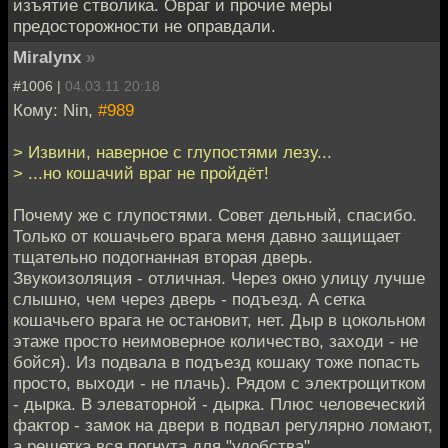
изъятие стволика. Овраг и прочие меры
предосторожности не оправдали.
Miralynx
»
#1006 |
04.03.11 20:18
Кому: Nin,
#989
> Извини, наверное с глупостями лезу...
> ...но кошачий враг не прoйдёт!
Почему же с глупостями. Совет дельный, спасибо.
Только от кошачьего врага меня давно защищает
тщательно подогнанная вторая дверь.
Звукоизоляция - отличная. Через окно улицу лучше
слышно, чем через дверь - подъезд. А сетка
кошачьего врага не остановит, нет. Дыр в цокольном
этаже просто неимоверное количество, заходи - не
бойся). Из подвала в подъезд кошаку тоже попасть
просто, выходи - не плачь). Рядом с электрощитком
- дырка. В элеваторной - дырка. Плюс человеческий
фактор - замок на двери в подвал регулярно ломают,
а решетка вся погнута для "удобства".