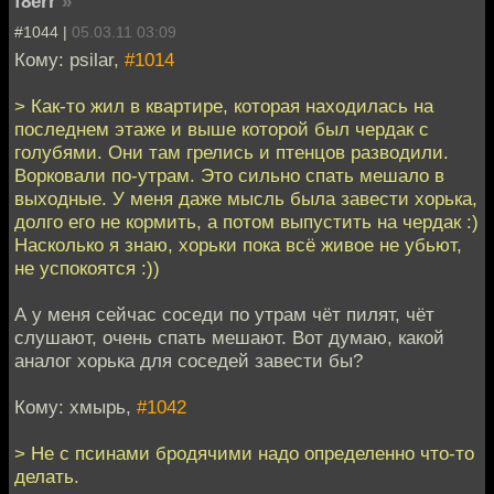
f8err
»
#1044 |
05.03.11 03:09
Кому: psilar,
#1014
> Как-то жил в квартире, которая находилась на
последнем этаже и выше которой был чердак с
голубями. Они там грелись и птенцов разводили.
Ворковали по-утрам. Это сильно спать мешало в
выходные. У меня даже мысль была завести хорька,
долго его не кормить, а потом выпустить на чердак :)
Насколько я знаю, хорьки пока всё живое не убьют,
не успокоятся :))
А у меня сейчас соседи по утрам чёт пилят, чёт
слушают, очень спать мешают. Вот думаю, какой
аналог хорька для соседей завести бы?
Кому: хмырь,
#1042
> Не с псинами бродячими надо определенно что-то
делать.