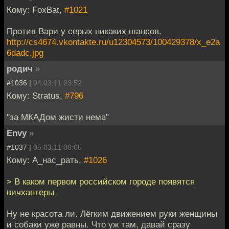
Кому: FoxBat,
#1021
Против Вари у серых никаких шансов.
http://cs4674.vkontakte.ru/u12304573/100429378/x_e2a
6dadc.jpg
родич
»
#1036 |
04.03.11 23:52
Кому: Stratus,
#796
"за МКАДом жисти нема"
Envy
»
#1037 |
05.03.11 00:05
Кому: А_нас_рать,
#1026
> В каком первом российском городе появятся
вичхантеры
Ну не красота ли. Лёгким движением руки женщины
и собаки уже равны. Что уж там, давай сразу