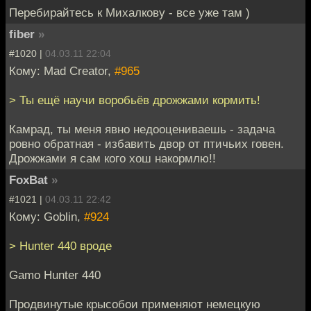
Перебирайтесь к Михалкову - все уже там )
fiber
»
#1020 |
04.03.11 22:04
Кому: Mad Creator,
#965
> Ты ещё научи воробьёв дрожжами кормить!
Камрад, ты меня явно недооцениваешь - задача
ровно обратная - избавить двор от птичьих говен.
Дрожжами я сам кого хош накормлю!!
FoxBat
»
#1021 |
04.03.11 22:42
Кому: Goblin,
#924
> Hunter 440 вроде
Gamo Hunter 440
Продвинутые крысобои применяют немецкую