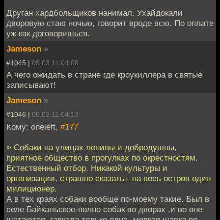
Друган хардбольщиков нанимал. Ухайдокали
дворовую стаю ночью, говорит вроде всю. По оплате
уж как договоришься.
Jameson
»
#1045 |
05.03.11 04:08
А чего ожидать в стране где кроукиллера в святые
записывают!
Jameson
»
#1046 |
05.03.11 04:13
Кому: oneleft,
#177
> Собаки на улицах ленивы и добродушны,
приятное общество в прогулках по окрестностям.
Естественный отбор. Никакой культуры и
организации, страшно сказать - на весь остров один
милиционер.
А в тех краях собаки вообще по-моему такие. Был в
селе Байкальское-полно собак во дворах ,и во вне
шатаются, гавкала только одна- мелкая шавка во