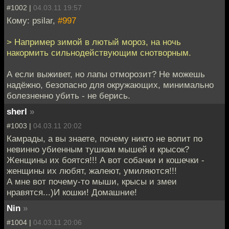
#1002 |
04.03.11 19:57
Кому: psilar,
#997
> Например зимой в лютый мороз, на ночь
накормить сильнодействующим снотворным.
А если выживет, но лапы отморозит? Не можешь
надёжно, безопасно для окружающих, минимально
болезненно убить - не берись.
sherl
»
#1003 |
04.03.11 20:02
Камрады, а вы знаете, почему никто не вопит по
невинно убиенным тушкам мышей и крысок?
Женщины их боятся!!! А вот собачки и кошечки -
женщины их любят, жалеют, умиляются!!!
А мне вот почему-то мыши, крысы и змеи
нравятся...)И кошки! Домашние!
Nin
»
#1004 |
04.03.11 20:06