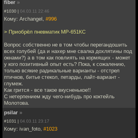
fiber
»
#1030 |
04.03.11 22:46
Кому: Archangel,
#996
> Приобрёл пневматик МР-651КС
Вопрос собственно не в том чтобы перегандошить
всех голубей (да и нахер мне свалка дохлятины под
окнами?) а в том как повлиять на кормящих - может
у кого позитивный опыт есть? Пока, к сожалению,
только всякие радикальные варианты - отстрел
птичков, битье стекол, петарды, лайт-вариант -
глумеж.
Как грится - все такое вкусненькое!!
С нетерпением жду чего-нибудь про коктейль
Молотова.
psilar
»
#1031 |
04.03.11 23:17
Кому: ivan_foto,
#1023