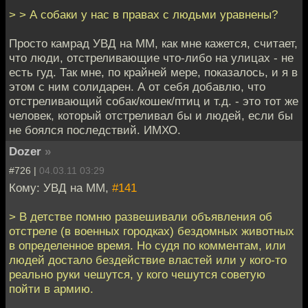
> > А собаки у нас в правах с людьми уравнены?
Просто камрад УВД на ММ, как мне кажется, считает,
что люди, отстреливающие что-либо на улицах - не
есть гуд. Так мне, по крайней мере, показалось, и я в
этом с ним солидарен. А от себя добавлю, что
отстреливающий собак/кошек/птиц и т.д. - это тот же
человек, который отстреливал бы и людей, если бы
не боялся последствий. ИМХО.
Dozer
»
#726 |
04.03.11 03:29
Кому: УВД на ММ,
#141
> В детстве помню развешивали объявления об
отстреле (в военных городках) бездомных животных
в определенное время. Но судя по комментам, или
людей достало бездействие властей или у кого-то
реально руки чешутся, у кого чешутся советую
пойти в армию.