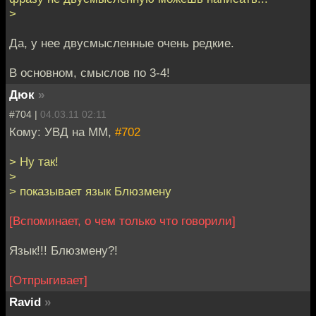
>
Да, у нее двусмысленные очень редкие.
В основном, смыслов по 3-4!
Дюк
»
#704 |
04.03.11 02:11
Кому: УВД на ММ,
#702
> Ну так!
>
> показывает язык Блюзмену
[Вспоминает, о чем только что говорили]
Язык!!! Блюзмену?!
[Отпрыгивает]
Ravid
»