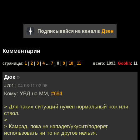
Подписывайся на канал в
Дзен
Комментарии
cтраницы:
1
|
2
|
3
|
4
...
7
| 8 |
9
|
10
|
11
всего: 1093,
Goblin
: 11
Дюк
»
#701 |
04.03.11 02:06
Кому: УВД на ММ,
#694
> Для таких ситуаций нужен нормальный нож или
ствол.
>
> Камрад, пока не нападет/укусит/подерет
использовать ни то ни другое нельзя.