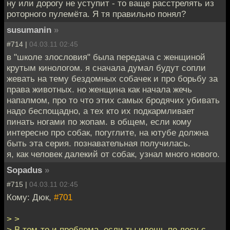
ну или дорогу не уступит - то ваще расстрелять из
роторного пулемёта. Я тя правильно понял?
susumanin
»
#714 |
04.03.11 02:45
в "школе злословия" была передача с женщиной
крутым кинологом. я сначала думал будут сопли
жевать на тему бездомных собачек и про борьбу за
права животных. но женщина как начала жечь
напалмом, про то что этих самых бродячих убивать
надо беспощадно, а тех кто их подкармливает
пинать ногами по жопам. в общем, если кому
интересно про собак, погуглите, на ютубе должна
быть эта серия. познавательная получилась.
я, как человек далекий от собак, узнал много нового.
Sopadus
»
#715 |
04.03.11 02:45
Кому: Дюк,
#701
> >
> В том-то и проблема, если ты идешь по лесу с