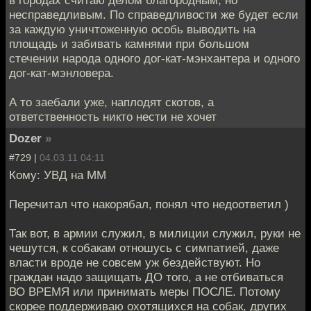
несправедливым. По справедливости же будет если
за каждую уничтоженную особь выводить на
площадь и забивать камнями при большом
стечении народа одного дог-кат-мэнхантера и одного
дог-кат-мэнловера.
А то заебали уже, наплодят скотов, а
ответственность никто нести не хочет
Dozer
»
#729 |
04.03.11 04:11
Кому: УВД на ММ
Перечитал что накорябал, понял что недоответил )
Так вот, в армии служил, в милиции служил, руки не
чешутся, к собакам отношусь с симпатией, даже
власти вроде не совсем уж бездействуют. Но
граждан надо защищать ДО того, а не отбиваться
ВО ВРЕМЯ или принимать меры ПОСЛЕ. Потому
скорее поддерживаю охотящихся на собак, других