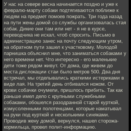
У нас на севере весна начинается поздно и уже к
февралю-марту собаки подтягиваются поближе к
людям на предмет помоев пожрать. Три года назад
на пути жены домой со службы организовалась стая
собак. Дикие они там или нет - я не в курсе,
переводчика не искал, чтоб спросить. Письмо в
администрацию занес на почту следующим утром,
на обратном пути зашел к участковому. Молодой
парнишка объяснил мне, что заниматься собаками у
него времени нет. Что интересно - его маленькие
дети тоже рядом живут. От дома, где живем до
места дислокации стаи было метров 500. Два дня
встречал, мы отделывались краткими истериками в
виде лая. На третий день отбивался ножом. От
крови собачки очумели, пришлось прибить. Так как
раньше имел дело с крупными служебными
собаками, обошелся разодранной старой курткой,
измусоленными полотенцами, которые наматывал
на руки под курткой и несколькими синяками.
Проводив жену домой, вернулся, нашел сторожа-
кормильца, провел полит-информацию.