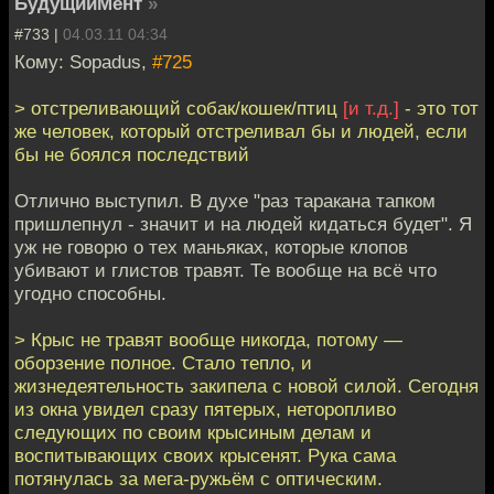
БудущийМент
»
#733 |
04.03.11 04:34
Кому: Sopadus,
#725
> отстреливающий собак/кошек/птиц
[и т.д.]
- это тот
же человек, который отстреливал бы и людей, если
бы не боялся последствий
Отлично выступил. В духе "раз таракана тапком
пришлепнул - значит и на людей кидаться будет". Я
уж не говорю о тех маньяках, которые клопов
убивают и глистов травят. Те вообще на всё что
угодно способны.
> Крыс не травят вообще никогда, потому —
оборзение полное. Стало тепло, и
жизнедеятельность закипела с новой силой. Сегодня
из окна увидел сразу пятерых, неторопливо
следующих по своим крысиным делам и
воспитывающих своих крысенят. Рука сама
потянулась за мега-ружьём с оптическим.