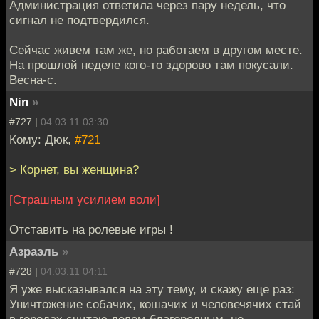
Администрация ответила через пару недель, что
сигнал не подтвердился.
Сейчас живем там же, но работаем в другом месте.
На прошлой неделе кого-то здорово там покусали.
Весна-с.
Nin
»
#727 |
04.03.11 03:30
Кому: Дюк,
#721
> Корнет, вы женщина?
[Страшным усилием воли]
Отставить на ролевые игры !
Азраэль
»
#728 |
04.03.11 04:11
Я уже высказывался на эту тему, и скажу еще раз:
Уничтожение собачих, кошачих и человечячих стай
в городах считаю делом благородным, но