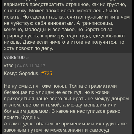
вариантов предотвратить страшное, как ни грустно,
я не вижу. Может плохо искал, может лень было
искать. Но сделал так, как считал нужным и ни в чем
не чуйствую себя виноватым. А гринписовцы,
конечно, молодцы и все такое, но бороться за
природу пусть, к примеру, едут туда, где добывают
никель. Даже если ничего в итоге не получится, то
хоть повоют по делу.
volkk100
»
#730 |
04.03.11 04:17
Кому: Sopadus,
#725
Не ну смысл я тоже понял. Толпа с травматами
бегающая по улицам не есть гуд, но в жизни
приходиться чаще всего выбирать не между добром
и злом, светом и тьмой, а между меньшим или
большим дерьмом. В какое не наступи,все равно
вонять будешь.
А самосуд к собакам не применим-мы их судить же
законным путем не можем,значит и самосуд