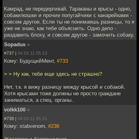
Камрад, не передергивай. Тараканы и крысы - одно,
собаки/кошки и прочие попугайчики с канарейками -
совсем другое. Если ты не понимаешь разницы, то я
уже не знаю, как тебе объяснить. Одно дело -
раздавить блоху, и совсем другое - замочить собаку.
Sopadus
»
#737 |
04.03.11 05:13
Кому: БудущийМент,
#733
> > Ну как, тебе еще здесь не страшно?
Нет, т.к. я вижу разницу между крысой и собакой.
Хотя крысами тоже должны не просто граждане
заниматься, а спец. органы.
volkk100
»
#738 |
04.03.11 05:21
Кому: stabvenom,
#236