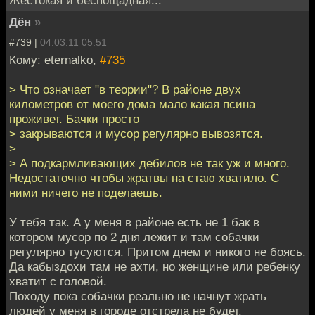
Жестокая и беспощадная...
Дён
»
#739 |
04.03.11 05:51
Кому: eternalko,
#735
> Что означает "в теории"? В районе двух
километров от моего дома мало какая псина
проживет. Бачки просто
> закрываются и мусор регулярно вывозятся.
>
> А подкармливающих дебилов не так уж и много.
Недостаточно чтобы жратвы на стаю хватило. С
ними ничего не поделаешь.
У тебя так. А у меня в районе есть не 1 бак в
котором мусор по 2 дня лежит и там собачки
регулярно тусуются. Притом днем и никого не боясь.
Да кабыздохи там не ахти, но женщине или ребенку
хватит с головой.
Походу пока собачки реально не начнут жрать
людей у меня в городе отстрела не будет.