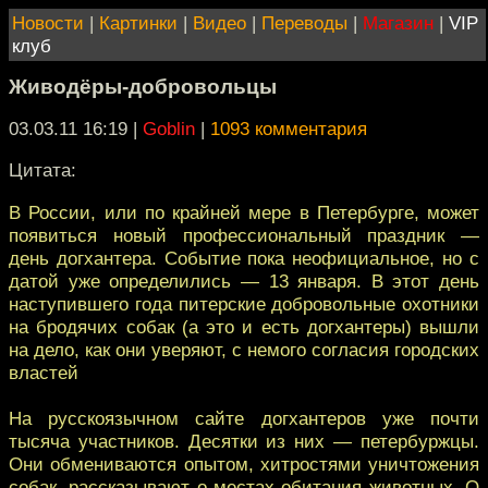
Новости
|
Картинки
|
Видео
|
Переводы
|
Магазин
|
VIP
клуб
Живодёры-добровольцы
03.03.11 16:19
|
Goblin
|
1093 комментария
Цитата:
В России, или по крайней мере в Петербурге, может
появиться новый профессиональный праздник —
день догхантера. Событие пока неофициальное, но с
датой уже определились — 13 января. В этот день
наступившего года питерские добровольные охотники
на бродячих собак (а это и есть догхантеры) вышли
на дело, как они уверяют, с немого согласия городских
властей
На русскоязычном сайте догхантеров уже почти
тысяча участников. Десятки из них — петербуржцы.
Они обмениваются опытом, хитростями уничтожения
собак, рассказывают о местах обитания животных. О