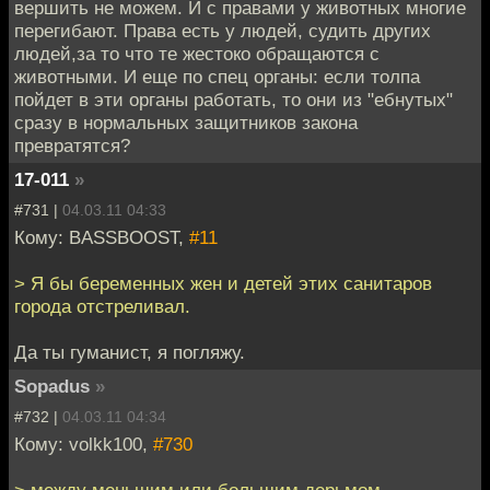
вершить не можем. И с правами у животных многие
перегибают. Права есть у людей, судить других
людей,за то что те жестоко обращаются с
животными. И еще по спец органы: если толпа
пойдет в эти органы работать, то они из "ебнутых"
сразу в нормальных защитников закона
превратятся?
17-011
»
#731 |
04.03.11 04:33
Кому: BASSBOOST,
#11
> Я бы беременных жен и детей этих санитаров
города отстреливал.
Да ты гуманист, я погляжу.
Sopadus
»
#732 |
04.03.11 04:34
Кому: volkk100,
#730