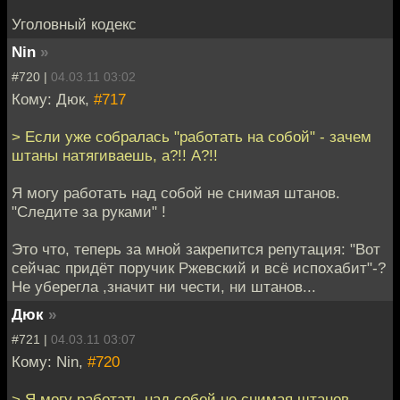
Уголовный кодекс
Nin
»
#720 |
04.03.11 03:02
Кому: Дюк,
#717
> Если уже собралась "работать на собой" - зачем
штаны натягиваешь, а?!! А?!!
Я могу работать над собой не снимая штанов.
"Следите за руками" !
Это что, теперь за мной закрепится репутация: "Вот
сейчас придёт поручик Ржевский и всё испохабит"-?
Не уберегла ,значит ни чести, ни штанов...
Дюк
»
#721 |
04.03.11 03:07
Кому: Nin,
#720
> Я могу работать над собой не снимая штанов.