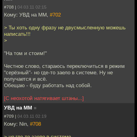
#708 |
04.03.11 02:15
Кому: УВД на ММ,
#702
> Ты хоть одну фразу не двусмысленную можешь
написать!!!
>
"На том и стоим!"
Честное слово, стaраюсь переключиться в режим
"серёзный"- но где-то заело в системе. Ну не
получается и всё.
Обещаю - буду работать над собой.
[С неохотой натягивает штаны...]
УВД на ММ
»
#709 |
04.03.11 02:19
Кому: Nin,
#708
> но где-то заело в системе