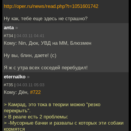
http://oper.ru/news/read.php?t=1051601742
Ну как, тебе еще здесь не страшно?
anta
»
#734 |
04.03.11 04:41
Кому: Nin, Дюк, УВД на ММ, Блюзмен
Ну вы, блин, даете! (с)
Я ж с утра всех соседей перебудил!
eternalko
»
#735 |
04.03.11 05:03
Кому: Дён,
#722
> Камрад, это тока в теории можно "резко
перекрыть".
> В реале есть 2 проблемы:
> -Мусорные бачки и развалы с которых эти собаки
кормятся