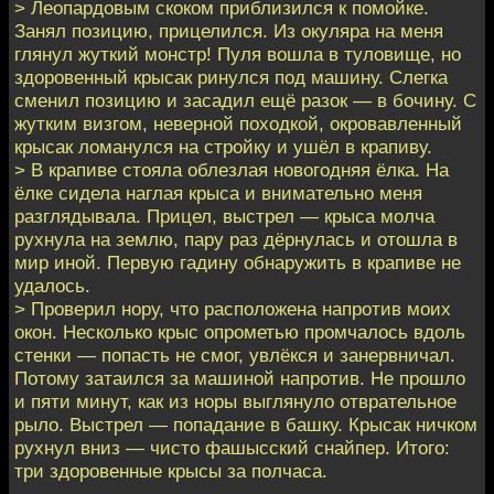
> Леопардовым скоком приблизился к помойке.
Занял позицию, прицелился. Из окуляра на меня
глянул жуткий монстр! Пуля вошла в туловище, но
здоровенный крысак ринулся под машину. Слегка
сменил позицию и засадил ещё разок — в бочину. С
жутким визгом, неверной походкой, окровавленный
крысак ломанулся на стройку и ушёл в крапиву.
> В крапиве стояла облезлая новогодняя ёлка. На
ёлке сидела наглая крыса и внимательно меня
разглядывала. Прицел, выстрел — крыса молча
рухнула на землю, пару раз дёрнулась и отошла в
мир иной. Первую гадину обнаружить в крапиве не
удалось.
> Проверил нору, что расположена напротив моих
окон. Несколько крыс опрометью промчалось вдоль
стенки — попасть не смог, увлёкся и занервничал.
Потому затаился за машиной напротив. Не прошло
и пяти минут, как из норы выглянуло отврательное
рыло. Выстрел — попадание в башку. Крысак ничком
рухнул вниз — чисто фашысский снайпер. Итого:
три здоровенные крысы за полчаса.