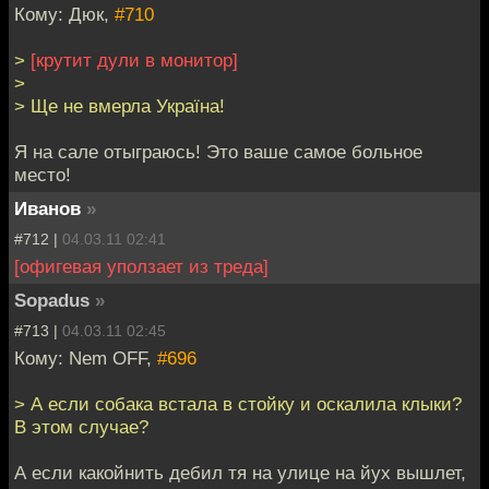
Кому: Дюк,
#710
>
[крутит дули в монитор]
>
> Ще не вмерла Україна!
Я на сале отыграюсь! Это ваше самое больное
место!
Иванов
»
#712 |
04.03.11 02:41
[офигевая уползает из треда]
Sopadus
»
#713 |
04.03.11 02:45
Кому: Nem OFF,
#696
> А если собака встала в стойку и оскалила клыки?
В этом случае?
А если какойнить дебил тя на улице на йух вышлет,