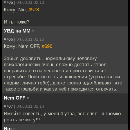
#705 |
04.03.11 02:13
Кому: Nin,
#578
И ты тоже?
УВД на ММ
»
#706 |
04.03.11 02:13
Кому: Nem OFF,
#696
Забыл добавить, нормальному человеку
психологически очень сложно достать ствол,
направить его на человека и приготовиться к
стрельбе. Понятно есть исключения (угроза жизни
людям, лично тебе), дюже крепко вдалбливают что
такое стрельба и как за неё приходится отвечать.
Nem OFF
»
#707 |
04.03.11 02:14
Имейте совесть, у меня 4 утра, все спят - я громко
ржать не могу!!!
Nin
»