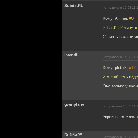
Suicid.RU
отправлено 15.03.11 
Кому: Airliner,
#8
> На 31-32 минуте
Скачать пока не м
istandil
отправлено 15.03.11 
Кому: plotnik,
#12
> А ещё есть вид
Оно только у вас 
gwinplane
отправлено 15.03.11 
Украина тоже ждет.
RuNNeR5
отправлено 15.03.11 