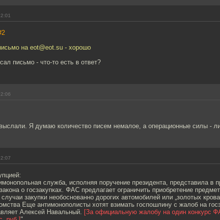
12:01
#2
письмо на eot@eot.su - хорошо
сал письмо - что-то есть в ответ?
12:06
 выслали. Я думаю количество писем немалое, а операционные силы - л
12:07
упцией:
имонопольная служба, исполняя поручение президента, представила в п
закона о госзакупках. ФАС предлагает ограничить приобретение предме
случаи закупки необоснованно дорогих автомобилей или „золотых крова
домства Еще антимонополисты хотят взимать госпошлину с жалоб на гос
тавляет Алексей Навальный.
[За официальную жалобу на один конкурс Ф
. руб.]
"