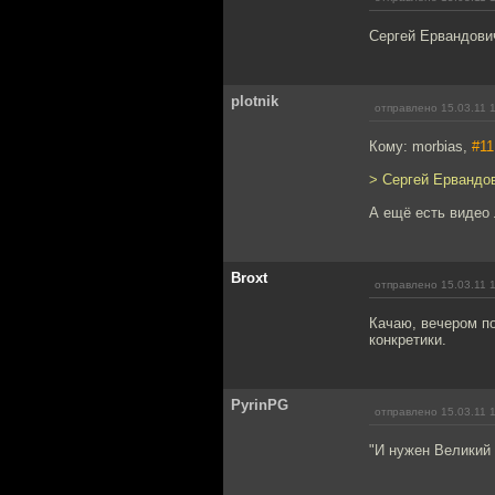
Сергей Ервандович
plotnik
отправлено 15.03.11 
Кому: morbias,
#11
> Сергей Ервандов
А ещё есть видео
Broxt
отправлено 15.03.11 
Качаю, вечером п
конкретики.
PyrinPG
отправлено 15.03.11 
"И нужен Великий 