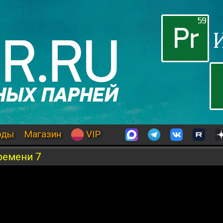
оды
Магазин
VIP
ремени 7