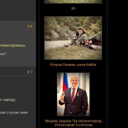
65
# 6
 лимитированы.
лка?
Остров Сахалин, река Найба
# 7
о народу.
аком случае ники
Медаль ордена "За заслуги перед
Отечеством" II степени