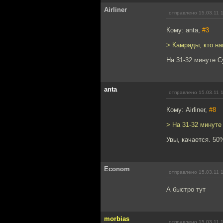
Airliner
отправлено 15.03.11 
Кому: anta,
#3
> Камрады, кто на
На 31-32 минуте С
anta
отправлено 15.03.11 
Кому: Airliner,
#8
> На 31-32 минуте
Увы, качается. 50
Econom
отправлено 15.03.11 
А быстро тут
morbias
отправлено 15.03.11 