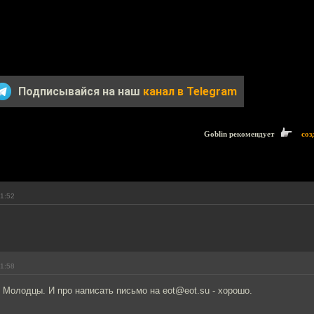
Подписывайся на наш
канал в Telegram
Goblin рекомендует
соз
11:52
11:58
! Молодцы. И про написать письмо на eot@eot.su - хорошо.