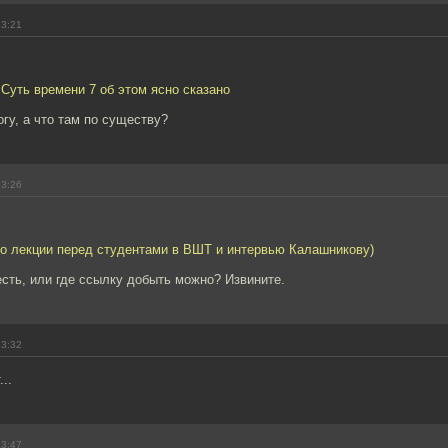
13:21
 Суть времени 7 об этом ясно сказано
огу, а что там по существу?
13:26
ео лекции перед студентами в ВШТ и интервью Калашникову)
есть, или где ссылку добыть можно? Извините.
13:32
..
13:47