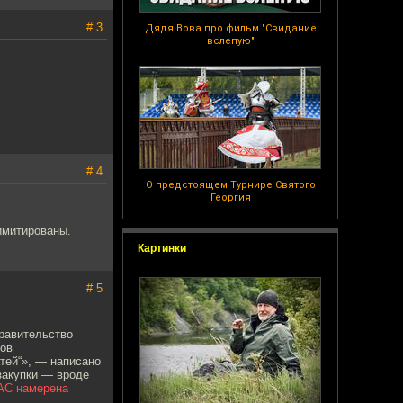
# 3
Дядя Вова про фильм "Свидание
вслепую"
# 4
О предстоящем Турнире Святого
Георгия
имитированы.
Картинки
# 5
равительство
тов
тей“», — написано
закупки — вроде
АС намерена