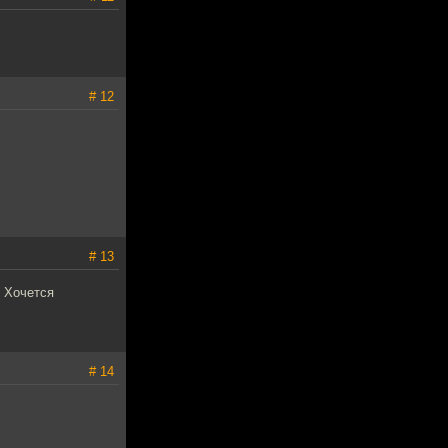
# 12
# 13
 Хочется
# 14