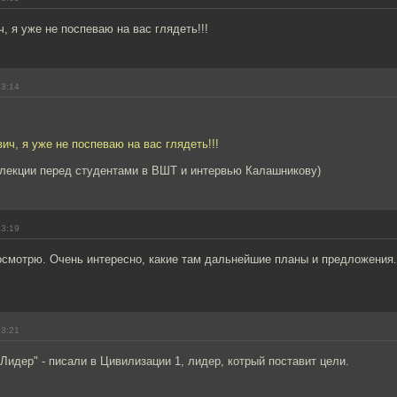
, я уже не поспеваю на вас глядеть!!!
13:14
ич, я уже не поспеваю на вас глядеть!!!
 лекции перед студентами в ВШТ и интервью Калашникову)
13:19
осмотрю. Очень интересно, какие там дальнейшие планы и предложения.
13:21
Лидер" - писали в Цивилизации 1, лидер, котрый поставит цели.