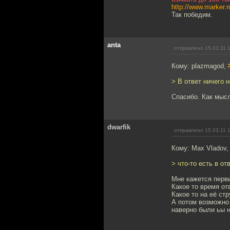
http://www.marker.
Так победим.
anta
отправлено 15.03.11 
Кому: plazmagod,
> В ответ ничего 
Спасибо. Как мысл
dwarfik
отправлено 15.03.11 
Кому: Max Vladov
> что-то есть в от
Мне кажется первы
Какое то время от
Какое то на её ст
А потом возможно 
наверно были ьы н