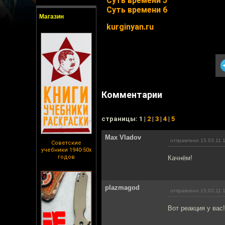
Суть времени 5
Суть времени 6
Магазин
kurginyan.ru
Комментарии
cтраницы: 1 |
2
|
3
|
4
|
5
Max Vladov
отправлено 15.03.11 
Советские
учебники 1940-50х
годов
Качнём!
plazmagod
отправлено 15.03.11 
Вот реакция у вас