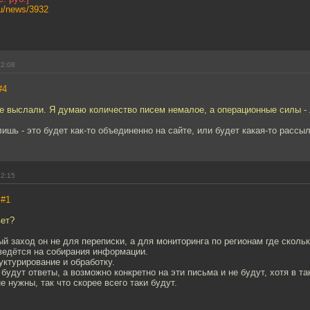
ru/news/3932
12:08
#4
не выслали. Я думаю количество писем немалое, а операционные силы -
ишь - это будет как-то объединенно на сайте, или будет какая-то рассы
12:15
,
#1
вет?
й заход он не для переписки, а для мониторинга по регионам где скольк
ведётся на собирания информации.
руктурирование и обработку.
будут ответы, а возможно конкретно на эти письма и не будут, хотя в т
е нужны, так что скорее всего таки будут.