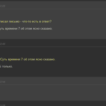
12:25
писал письмо - что-то есть в ответ?
уть времени 7 об этом ясно сказано.
12:40
 Суть времени 7 об этом ясно сказано.
% только.
12:44
13:09