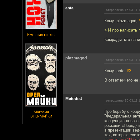
anta
отправлено 15.03.11 
Кому: plazmagod,
> И про написать 
Империя ножей
Камрады, кто напи
plazmagod
отправлено 15.03.11 
Кому: anta,
#3
В ответ ничего не
Metodist
отправлено 15.03.11 
Про борьбу с корр
Магазин
"Федеральная ант
ОПЕРМАЙКИ
концепцию нового 
роскоши.«Нередки 
в презентации ве
тех, которые сос
взимать до 100 тыс