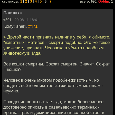
cтраницы:
1
|
2
|
3
|
4
|
5
| 6 |
7
всего: 690,
Goblin
: 1
Паняев
»
#501 |
29.08.11 18:41
Кому: sherl,
#471
> Другой части признать наличие у себя, любимого,
"животных" мотивов - смерти подобно. Это же такое
унижение, признать Человека в чём-то подобным
Животному!!! Мда.
Все кошки смертны. Сократ смертен. Значит, Сократ
= кошка?
Человек в очень многом подобен животным, но
сводить всё к одним только животным мотивам -
неумно.
Поведение волка в стае - да, можно более-менее
достоверно описать в савельевских терминах -
жратва, трах и доминирование (в волчьей стае, в