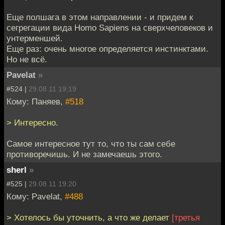
Еще полшага в этом направлении - и придем к
сегрегации вида Homo Sapiens на сверхчеловеков и
унтерменшей.
Еще раз: очень многое определяется инстинктами.
Но не всё.
Pavelat
»
#524 |
29.08.11 19:19
Кому: Паняев,
#518
> Интересно.
Самое интересное тут то, что ты сам себе
противоречишь. И не замечаешь этого.
sherl
»
#525 |
29.08.11 19:20
Кому: Pavelat,
#488
> Хотелось бы уточнить, а что же делает
[третья