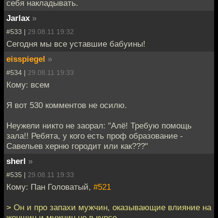
себя накладывать.
Jarlax
»
#533 |
29.08.11 19:32
Сегодня мы все уставшие бабуины!
eisspiegel
»
#534 |
29.08.11 19:33
Кому: всем
Я вот 530 комментов не осилю.
Неужели никто не заорал: "Алё! Требую помощь
зала!! Ребята, у кого есть проф образование -
Савельев херню городит или как???"
sherl
»
#535 |
29.08.11 19:33
Кому: Пан Головатый,
#521
> Он и про запахи мужчин, оказывающие влияние на
женщин и мужчин не в курсе.