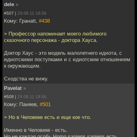
dele
»
#507 |
29.08.11 18:56
Кому: Гранаtt,
#438
> Профессор напоминает моего любимого
сказочного персонажа - доктора Хауса.
Доктор Хаус - это модель малолетнего идиота, с
идиотскими поступками и с идиотским отношением
к окружающим.
Сходства не вижу.
Pavelat
»
#508 |
29.08.11 18:56
Кому: Паняев,
#501
> Но в Человеке есть и еще кое что.
Именно в Человеке - есть.
Но не каждая особь Homo sapiens sapiens есть