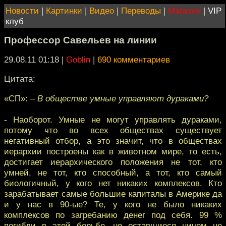
Новости
|
Картинки
|
Видео
|
Переводы
|
Магазин
|
VIP
клуб
Профессор Савельев на линии
29.08.11 01:18
|
Goblin
|
690 комментариев
Цитата:
«СП»:
– В обществе умные управляют дураками?
- Наоборот. Умные не могут управлять дураками,
потому что во всех обществах существует
негативный отбор, а это значит, что в обществах
иерархии построены как в животном мире, то есть,
достигает иерархического положения не тот, кто
умней, не тот, кто способный, а тот, кто самый
биологичный, у кого нет никаких комплексов. Кто
зарабатывает самые большие капиталы в Америке да
и у нас в 90-ые? Те, у кого не было никаких
комплексов по загребанию денег под себя. 99 %
погибли в этой борьбе, но оставшиеся ничем не