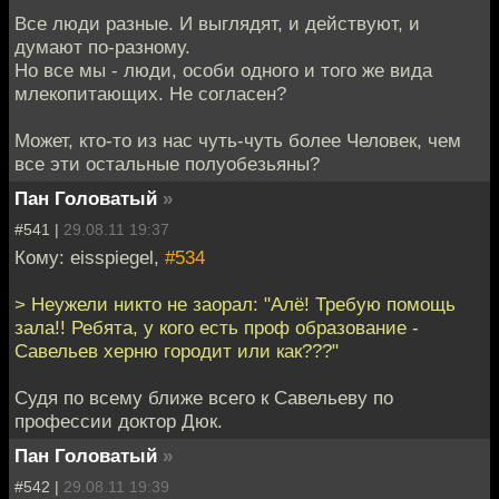
Все люди разные. И выглядят, и действуют, и
думают по-разному.
Но все мы - люди, особи одного и того же вида
млекопитающих. Не согласен?
Может, кто-то из нас чуть-чуть более Человек, чем
все эти остальные полуобезьяны?
Пан Головатый
»
#541 |
29.08.11 19:37
Кому: eisspiegel,
#534
> Неужели никто не заорал: "Алё! Требую помощь
зала!! Ребята, у кого есть проф образование -
Савельев херню городит или как???"
Судя по всему ближе всего к Савельеву по
профессии доктор Дюк.
Пан Головатый
»
#542 |
29.08.11 19:39