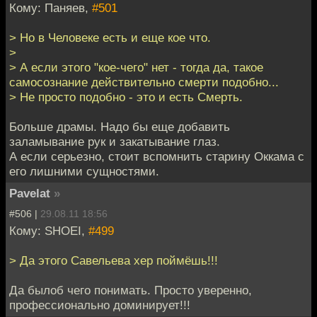
Кому: Паняев,
#501
> Но в Человеке есть и еще кое что.
>
> А если этого "кое-чего" нет - тогда да, такое
самосознание действительно смерти подобно...
> Не просто подобно - это и есть Смерть.
Больше драмы. Надо бы еще добавить
заламывание рук и закатывание глаз.
А если серьезно, стоит вспомнить старину Оккама с
его лишними сущностями.
Pavelat
»
#506 |
29.08.11 18:56
Кому: SHOEI,
#499
> Да этого Савельева хер поймёшь!!!
Да былоб чего понимать. Просто уверенно,
профессионально доминирует!!!