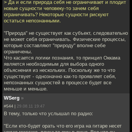
> Да и если природа себя не ограничивает и плодит
новые сущности человеку-то зачем себя
ограничивать? Некоторые сущности рискуют
остаться непознанными.
"Природа" не существует как субъект, следовательно
не может себя ограничивать. Физические процессы,
которые составляют "природу" вполне себе
ограничены.
Что касается логики познания, то принцип Оккама
является необходимым для выбора одного
объяснения из нескольких. Поскольку же то что
существует - однозначно как-то проявляет себя,
непознанных сущностей в процессе будет все
меньше и меньше.
WSerg
»
#544 |
29.08.11 19:47
В тему, только что услышал по радио:
"Если кто-будет орать что его игра на гитаре несет
некую миссию, плюньте ему в лицо. Все что он