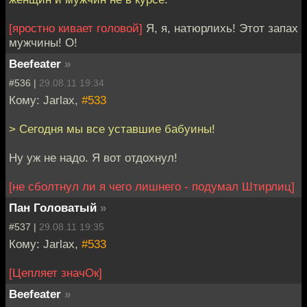
[яростно кивает головой]
Я, я, натюрлихь! Этот запах
мужчины! О!
Beefeater
»
#536 |
29.08.11 19:34
Кому: Jarlax,
#533
> Сегодня мы все уставшие бабуины!
Ну уж не надо. Я вот отдохнул!
[не сболтнул ли я чего лишнего - подумал Штирлиц]
Пан Головатый
»
#537 |
29.08.11 19:35
Кому: Jarlax,
#533
[Цепляет значОк]
Beefeater
»