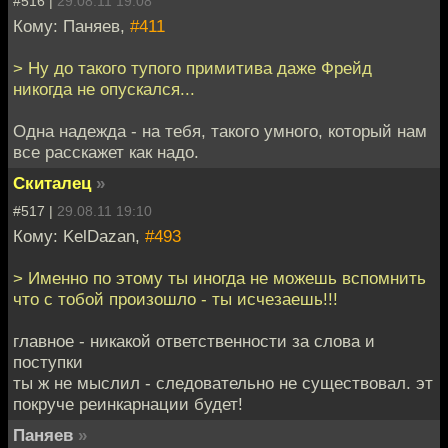
#516 |
29.08.11 19:08
Кому: Паняев,
#411
> Ну до такого тупого примитива даже Фрейд
никогда не опускался...
Одна надежда - на тебя, такого умного, который нам
все расскажет как надо.
Скиталец
»
#517 |
29.08.11 19:10
Кому: KelDazan,
#493
> Именно по этому ты иногда не можешь вспомнить
что с тобой произошло - ты исчезаешь!!!
главное - никакой ответственности за слова и
поступки
ты ж не мыслил - следовательно не существовал. эт
покруче реинкарнации будет!
Паняев
»