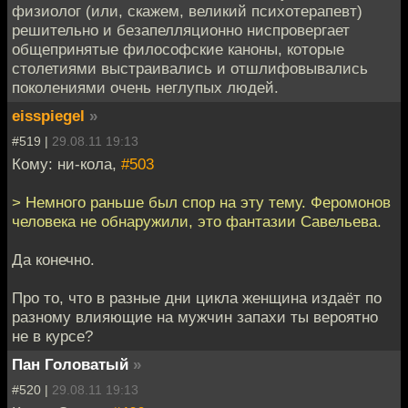
физиолог (или, скажем, великий психотерапевт)
решительно и безапелляционно ниспровергает
общепринятые философские каноны, которые
столетиями выстраивались и отшлифовывались
поколениями очень неглупых людей.
eisspiegel
»
#519 |
29.08.11 19:13
Кому: ни-кола,
#503
> Немного раньше был спор на эту тему. Феромонов
человека не обнаружили, это фантазии Савельева.
Да конечно.
Про то, что в разные дни цикла женщина издаёт по
разному влияющие на мужчин запахи ты вероятно
не в курсе?
Пан Головатый
»
#520 |
29.08.11 19:13