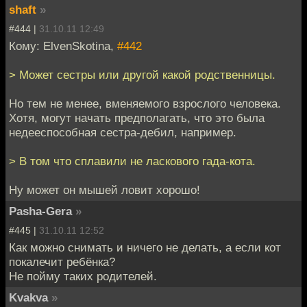
shaft
»
#444 |
31.10.11 12:49
Кому: ElvenSkotina,
#442
> Может сестры или другой какой родственницы.
Но тем не менее, вменяемого взрослого человека.
Хотя, могут начать предполагать, что это была
недееспособная сестра-дебил, например.
> В том что сплавили не ласкового гада-кота.
Ну может он мышей ловит хорошо!
Pasha-Gera
»
#445 |
31.10.11 12:52
Как можно снимать и ничего не делать, а если кот
покалечит ребёнка?
Не пойму таких родителей.
Kvakva
»