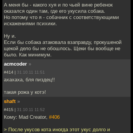
А меня бы - какого хуя и по чьей вине ребенок
оказался один там, где его укусила собака.
Но потому что я - собачник с соответствующими
искажениями психики.
Ну и.
Если бы собака атаковала взаправду, прокушеной
щекой дело бы не обошлось. Щеки бы вообще не
было. Как минимум.
acmcoder
»
#414 |
31.10.11 11:51
ахахаха, бля пиздец!!
такая рожа у котэ!
shaft
»
#415 |
31.10.11 11:52
Кому: Mad Creator,
#406
> После укусов кота иногда этот укус долго и