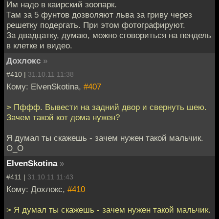
Им надо в каирский зоопарк.
Там за 5 фунтов дозволяют льва за гриву через
решетку подергать. При этом фотографируют.
За двадцатку, думаю, можно сговориться на пендель
в клетке и видео.
Дохлокс
»
#410 |
31.10.11 11:38
Кому: ElvenSkotina,
#407
> Пффф. Вывести на задний двор и свернуть шею.
Зачем такой кот дома нужен?
Я думал ты скажешь - зачем нужен такой мальчик.
О_О
ElvenSkotina
»
#411 |
31.10.11 11:43
Кому: Дохлокс,
#410
> Я думал ты скажешь - зачем нужен такой мальчик.