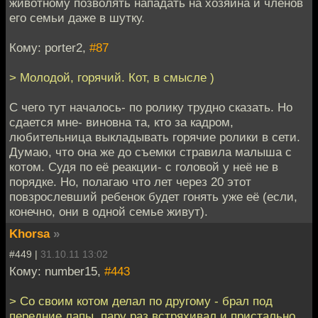
животному позволять нападать на хозяина и членов
его семьи даже в шутку.
Кому: porter2,
#87
> Молодой, горячий. Кот, в смысле )
С чего тут началось- по ролику трудно сказать. Но
сдается мне- виновна та, кто за кадром,
любительница выкладывать горячие ролики в сети.
Думаю, что она же до съемки стравила малыша с
котом. Судя по её реакции- с головой у неё не в
порядке. Но, полагаю что лет через 20 этот
повзрослевший ребенок будет гонять уже её (если,
конечно, они в одной семье живут).
Khorsa
»
#449 |
31.10.11 13:02
Кому: number15,
#443
> Со своим котом делал по другому - брал под
передние лапы, пару раз встряхивал и пристально