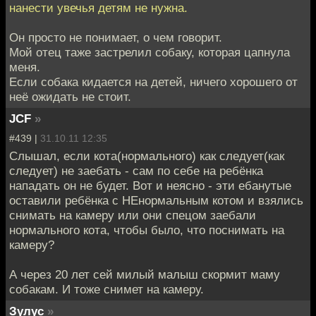
нанести увечья детям не нужна.
Он просто не понимает, о чем говорит.
Мой отец таже застрелил собаку, которая цапнула
меня.
Если собака кидается на детей, ничего хорошего от
неё ожидать не стоит.
JCF
»
#439 |
31.10.11 12:35
Слышал, если кота(нормального) как следует(как
следует) не заебать - сам по себе на ребёнка
нападать он не будет. Вот и неясно - эти ебанутые
оставили ребёнка с НЕнормальным котом и взялись
снимать на камеру или они спецом заебали
нормального кота, чтобы было, что поснимать на
камеру?
А через 20 лет сей милый малыш скормит маму
собакам. И тоже снимет на камеру.
Зулуc
»