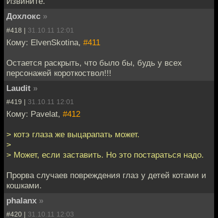
Извините.
Дохлокс
»
#418 |
31.10.11 12:01
Кому: ElvenSkotina,
#411
Остается раскрыть, что было бы, будь у всех
персонажей короткоствол!!!
Laudit
»
#419 |
31.10.11 12:01
Кому: Pavelat,
#412
> котэ глаза же выцарапать может.
>
> Может, если заставить. Но это постараться надо.
Прорва случаев повреждения глаз у детей котами и
кошками.
phalanx
»
#420 |
31.10.11 12:03