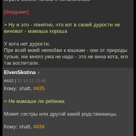
[бледнеет]
> Ну и это - понятно, что кот в своей дурости не
виноват - мамаша хороша
У кота нет дурости.
При всей моей нелюбви к кошкам - они от природы
тупые, им много ума не надо - это не вина кота, его
так воспитали.
ElvenSkotina
»
#442 |
31.10.11 12:46
Кому: shaft,
#435
> Не мамаши ли ребенка
Может сестры или другой какой родственницы.
Кому: shaft,
#434