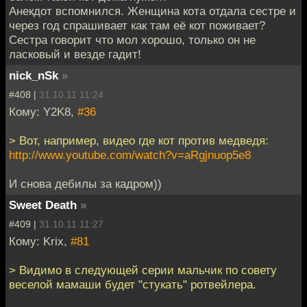
Анекдот вспомнился. Женщина кота отдала сестре и
через год спрашивает как там её кот поживает?
Сестра говорит что мол хорошо, только он не
ласковый и везде гадит!
nick_nSk
»
#408 |
31.10.11 11:24
Кому: Y2K8,
#36
> Вот, например, видео где кот против медведя:
http://www.youtube.com/watch?v=aRgjnuop5e8
И снова дебилы за кадром))
Sweet Death
»
#409 |
31.10.11 11:27
Кому: Krix,
#81
> Видимо в следующей серии мальчик по совету
веселой мамаши будет "стукать" ротвейлера.