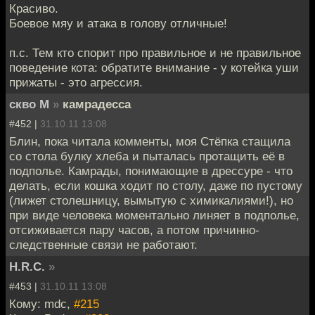
Красиво.
Боевое мяу и атака в голову отличные!
п.с. Тем кто спорит про правильное и не правильное
поведение кота: обратите внимание - у котейка уши
прижаты - это агрессия.
скво М
»
камрадесса
#452 |
31.10.11 13:08
Блин, пока читала комменты, моя Стёпка стащила
со стола булку хлеба и пыталась протащить её в
подполье. Камрады, понимающие в дрессуре - что
делать, если кошка ходит по столу, даже по пустому
(лижет столешницу, вымытую с химикалиями!), но
при виде человека моментально линяет в подполье,
отсиживается пару часов, а потом причинно-
следственные связи не работают.
H.R.C.
»
#453 |
31.10.11 13:08
Кому: mdc,
#215