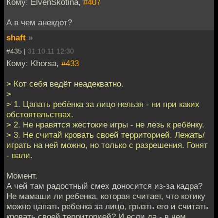
Кому: ElvenSkotina,
#407
А в чем анекдот?
shaft
»
#435 |
31.10.11 12:30
Кому: Khorsa,
#433
> Кот себя ведёт неадекватно.
>
> 1. Цапать ребёнка за лицо нельзя - ни при каких
обстоятельствах.
> 2. Не нравятся жестокие игры - не лезь к ребёнку.
> 3. Не считай кровать своей территорией. Лежать/
играть на ней можно, но только с разрешения. Гонят
- вали.
Момент.
А чей там радостный смех доносится из-за кадра?
Не мамаши ли ребенка, которая считает, что котику
можно цапать ребенка за лицо, грызть его и считать
кровать своей территорией? И если да - в чем