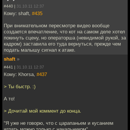
#440 |
31.10.11 12:37
Кому: shaft,
#435
При внимательном пересмотре видео вообще
создается впечатление, что кот на самом деле хотел
покинуть сцену, но операторша (невидимой рукой, за
кадром) заставила его туда вернуться, прежде чем
подать малышу сигнал к атаке.
shaft
»
#441 |
31.10.11 12:37
Кому: Khorsa,
#437
> Ты быстр. :)
А то!
> Дочитай мой коммент до конца.
"Я уже не говорю, что с царапаньем и кусанием
играть можно только с начальником"