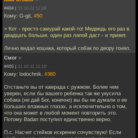
#404 |
31.10.11 11:08
Кому: G-git,
#50
> Кот - просто самурай какой-то! Медведь его раз в
двадцать больше, один раз лапой даст - и привет.
Лично видал кошака, который собак по двору гонял.
Смог
»
#405 |
31.10.11 11:10
Кому: lodochnik,
#380
Отстаньте вы от камрада с ружжом. Более чем
уверен, если бы вашего ребенка так же укусила
собака (не дай Бог, конечно) вы бы не думали о ее
больших влажных глазах, а исключительно о том,
что она может в любой момент повторить это.
Потому Badan поступил единственно верно.
П.с. Насчет стейков искренне сочувствую! Если