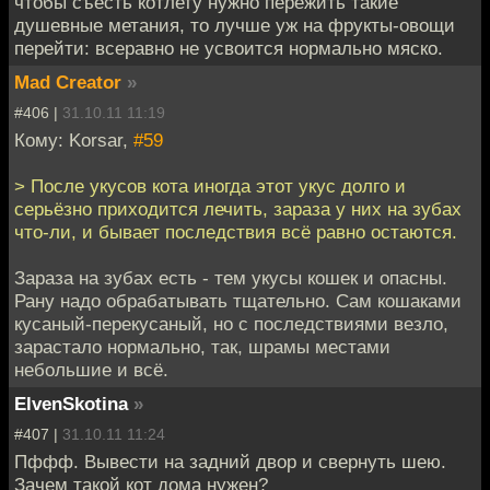
чтобы съесть котлету нужно пережить такие
душевные метания, то лучше уж на фрукты-овощи
перейти: всеравно не усвоится нормально мяско.
Mad Creator
»
#406 |
31.10.11 11:19
Кому: Korsar,
#59
> После укусов кота иногда этот укус долго и
серьёзно приходится лечить, зараза у них на зубах
что-ли, и бывает последствия всё равно остаются.
Зараза на зубах есть - тем укусы кошек и опасны.
Рану надо обрабатывать тщательно. Сам кошаками
кусаный-перекусаный, но с последствиями везло,
зарастало нормально, так, шрамы местами
небольшие и всё.
ElvenSkotina
»
#407 |
31.10.11 11:24
Пффф. Вывести на задний двор и свернуть шею.
Зачем такой кот дома нужен?