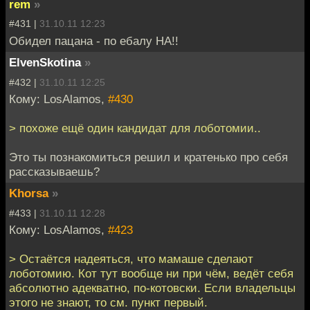
rem
»
#431 |
31.10.11 12:23
Обидел пацана - по ебалу НА!!
ElvenSkotina
»
#432 |
31.10.11 12:25
Кому: LosAlamos,
#430
> поxоже ещё один кандидат для лоботомии..
Это ты познакомиться решил и кратенько про себя
рассказываешь?
Khorsa
»
#433 |
31.10.11 12:28
Кому: LosAlamos,
#423
> Остаётся надеяться, что мамаше сделают
лоботомию. Кот тут вообще ни при чём, ведёт себя
абсолютно адекватно, по-котовски. Если владельцы
этого не знают, то см. пункт первый.