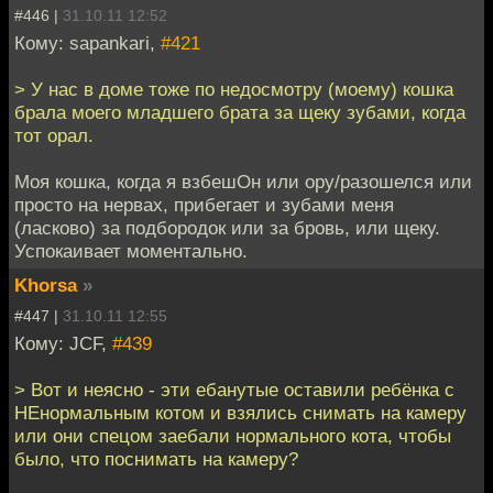
#446 |
31.10.11 12:52
Кому: sapankari,
#421
> У нас в доме тоже по недосмотру (моему) кошка
брала моего младшего брата за щеку зубами, когда
тот орал.
Моя кошка, когда я взбешОн или ору/разошелся или
просто на нервах, прибегает и зубами меня
(ласково) за подбородок или за бровь, или щеку.
Успокаивает моментально.
Khorsa
»
#447 |
31.10.11 12:55
Кому: JCF,
#439
> Вот и неясно - эти ебанутые оставили ребёнка с
НЕнормальным котом и взялись снимать на камеру
или они спецом заебали нормального кота, чтобы
было, что поснимать на камеру?