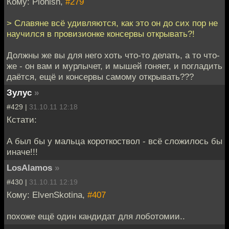
Кому: Plohish,
#279
> Славяне всё удивляются, как это он до сих пор не
научился в провизионке консервы открывать?!
Должны же вы для него хоть что-то делать, а то что-
же - он вам и мурлычет, и мышей гоняет, и погладить
даётся, ещё и консервы самому открывать???
Зулуc
»
#429 |
31.10.11 12:18
Кстати:
А был бы у мальца короткоствол - всё сложилось бы
иначе!!!
LosAlamos
»
#430 |
31.10.11 12:19
Кому: ElvenSkotina,
#407
поxоже ещё один кандидат для лоботомии..