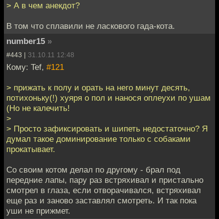
> А в чем анекдот?
В том что сплавили не ласкового гада-кота.
number15
»
#443 |
31.10.11 12:48
Кому: Tef,
#121
> прижать к полу и орать на него минут десять,
потихоньку(!) хуяря о пол и нанося оплеухи по ушам
(Но не калечить!
>
> Просто зафиксировать и шипеть недостаточно? Я
думал такое доминирование только с собаками
прокатывает.
Со своим котом делал по другому - брал под
передние лапы, пару раз встряхивал и пристально
смотрел в глаза, если отворачивался, встряхивал
еще раз и заново заставлял смотреть. И так пока
уши не прижмет.