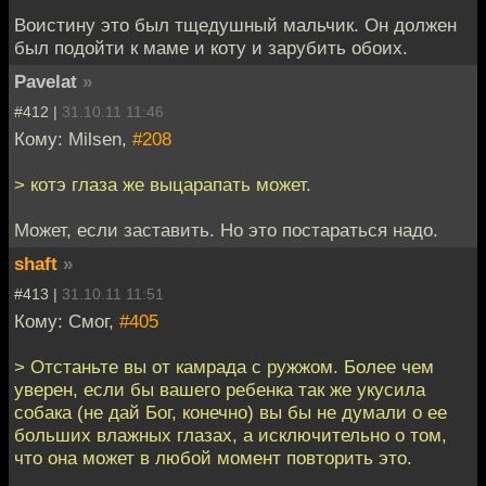
Воистину это был тщедушный мальчик. Он должен
был подойти к маме и коту и зарубить обоих.
Pavelat
»
#412 |
31.10.11 11:46
Кому: Milsen,
#208
> котэ глаза же выцарапать может.
Может, если заставить. Но это постараться надо.
shaft
»
#413 |
31.10.11 11:51
Кому: Смог,
#405
> Отстаньте вы от камрада с ружжом. Более чем
уверен, если бы вашего ребенка так же укусила
собака (не дай Бог, конечно) вы бы не думали о ее
больших влажных глазах, а исключительно о том,
что она может в любой момент повторить это.