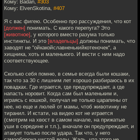
Кому: Badan,
#303
Кому: ElvenSkotina,
#407
Я с вас фигею. Особенно про рассуждения, что кот
[должен]
понимать. С какого перепуга? Это
[животное]
, у которого вместо разума только
инстинкты. И это
[владельцы]
должны понимать, что
заводят не "ойкакойславненькийкотеночек", а
хищника, хоть и маленького. И вести с ним надо
соответствующее.
Сколько себя помню, в семье всегда были кошаки,
так что за 30 с лишним лет хорошо разбираюсь в их
повадках. Где играется, где предупреждает, а где
напасть норовит. Когда сам был маленьким и,
играясь с кошкой, получал не только царапины от
нее, но еще и люлей от мамы, чтоб животинку не
тиранил. И кстати, на видео кот не играется
(смотрим на хвост в самом начале, на прижатые
уши в середине и т.п.), вначале он предупреждает, и
атакует только после удара. Так что, у него
самооборона чистой воды. Жаль, что этого не