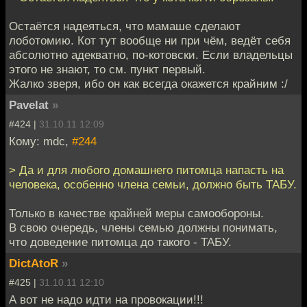
Остаётся надеяться, что мамаше сделают
лоботомию. Кот тут вообще ни при чём, ведёт себя
абсолютно адекватно, по-котовски. Если владельцы
этого не знают, то см. пункт первый.
Жалко зверя, ибо он как всегда окажется крайним :/
Pavelat
»
#424 |
31.10.11 12:09
Кому: mdc,
#244
> Да и для любого домашнего питомца напасть на
человека, особенно члена семьи, должно быть ТАБУ.
Только в качестве крайней меры самообороны.
В свою очередь, члены семью должны понимать,
что доведение питомца до такого - ТАБУ.
DictAtoR
»
#425 |
31.10.11 12:10
А вот не надо идти на провокации!!!