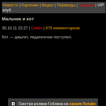
Новости
|
Картинки
|
Видео
|
Переводы
|
Магазин
|
VIP
клуб
Мальчик и кот
30.10.11 22:27
|
Goblin
|
679 комментариев
Кот — джыгит, педагогично поступил.
Смотри ролики Гоблина на
канале Rutube