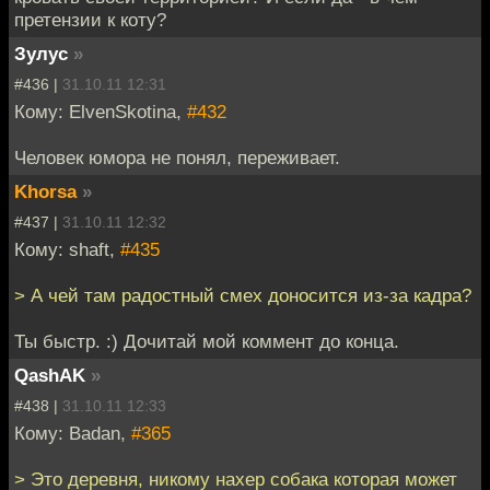
претензии к коту?
Зулуc
»
#436 |
31.10.11 12:31
Кому: ElvenSkotina,
#432
Человек юмора не понял, переживает.
Khorsa
»
#437 |
31.10.11 12:32
Кому: shaft,
#435
> А чей там радостный смех доносится из-за кадра?
Ты быстр. :) Дочитай мой коммент до конца.
QashAK
»
#438 |
31.10.11 12:33
Кому: Badan,
#365
> Это деревня, никому нахер собака которая может