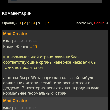
Комментарии
cтраницы:
1
|
2
|
3
|
4
| 5 |
6
|
7
всего: 679,
Goblin
: 4
Mad Creator
»
#401 |
31.10.11 10:55
Кому: Женек,
#29
> в нормамальной стране какие нибудь
соответствующие органы наверное наказали бы
таких вот родителей
а потом бы ребёнка оприходовал какой-нибудь
священник католический, или воспитатели в
детдоме. В некоторых аспектах наша родина куда
нормальнее "нормальных" стран.
Mad Creator
»
#402 |
31.10.11 10:59