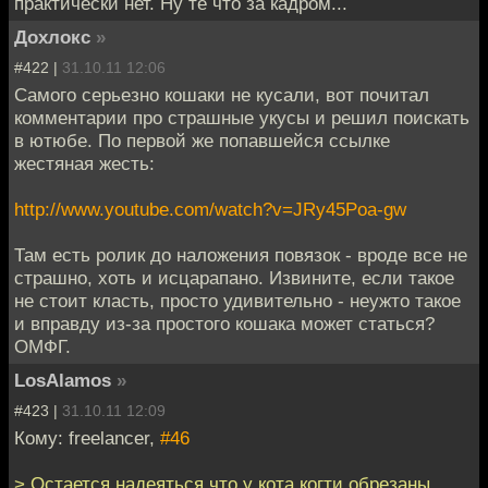
практически нет. Ну те что за кадром...
Дохлокс
»
#422 |
31.10.11 12:06
Самого серьезно кошаки не кусали, вот почитал
комментарии про страшные укусы и решил поискать
в ютюбе. По первой же попавшейся ссылке
жестяная жесть:
http://www.youtube.com/watch?v=JRy45Poa-gw
Там есть ролик до наложения повязок - вроде все не
страшно, хоть и исцарапано. Извините, если такое
не стоит класть, просто удивительно - неужто такое
и вправду из-за простого кошака может статься?
ОМФГ.
LosAlamos
»
#423 |
31.10.11 12:09
Кому: freelancer,
#46
> Остается надеяться что у кота когти обрезаны.