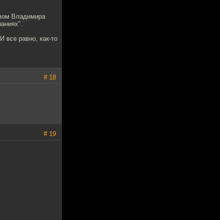
твом Владимира
аниях".
 все равно, как-то
# 18
# 19