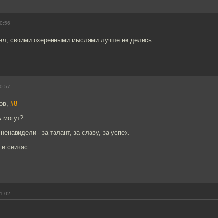
00:56
дел, своими охеренными мыслями лучше не делись.
00:57
ров,
#8
ь могут?
ненавидели - за талант, за славу, за успех.
 и сейчас.
01:02