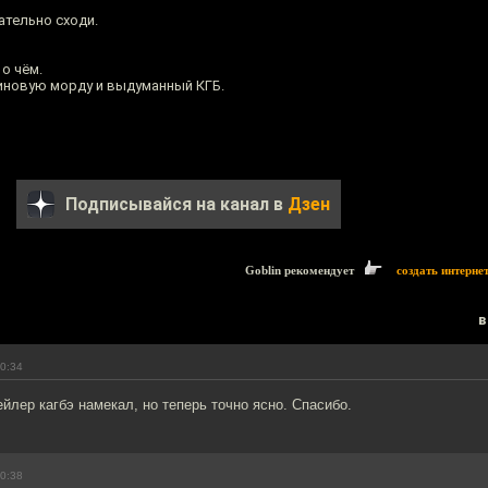
ательно сходи.
о чём.
зиновую морду и выдуманный КГБ.
Подписывайся на канал в
Дзен
Goblin рекомендует
создать интерне
в
00:34
ейлер кагбэ намекал, но теперь точно ясно. Спасибо.
00:38