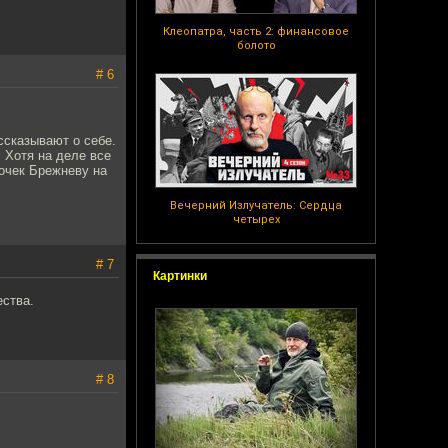
Клеопатра, часть 2: финансовое
болото
# 6
ссказывают о себе.
. Хотя на деле все
точек Брежневу на
Вечерний Излучатель: Сердца
четырех
# 7
Картинки
ества.
# 8