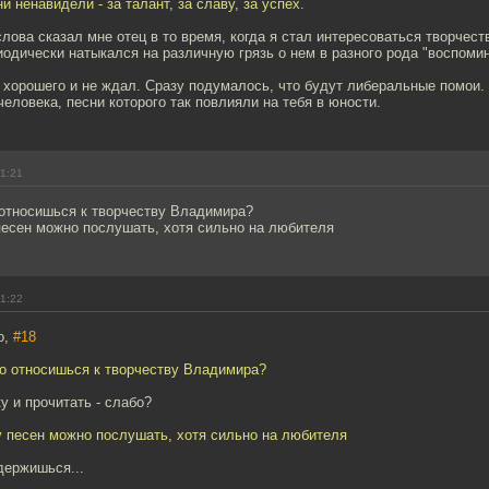
и ненавидели - за талант, за славу, за успех.
лова сказал мне отец в то время, когда я стал интересоваться творчес
одически натыкался на различную грязь о нем в разного рода "воспомин
хорошего и не ждал. Сразу подумалось, что будут либеральные помои. И
человека, песни которого так повлияли на тебя в юности.
01:21
 относишься к творчеству Владимира?
 песен можно послушать, хотя сильно на любителя
01:22
o,
#18
но относишься к творчеству Владимира?
у и прочитать - слабо?
ру песен можно послушать, хотя сильно на любителя
держишься...