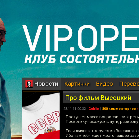
Картинки
Видео
Перев
Новости
Про фильм Высоцкий
28.11.11 00:32 |
Goblin
|
800 комментариев
»
Поступает масса вопросов: смотреть
Поскольку нахожусь в пути, развёрнут
Если жизнь и творчество Высоцкого т
Ибо там тебя ждёт жесточайшее разо