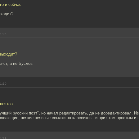
го и сейчас.
ыходит?
01:05
 выходит?
нст, а не Буслов
01:10
 поэтов
учший русский поэт", но начал редактировать, да не доредактировал. Из
ясающие, всякие неявные ссылки на классиков - и при этом простым и 
01:14