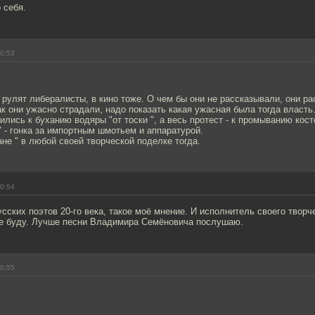
 себя.
00:53
рулят либералисты, в кино тоже. О чем бы они не рассказывали, они ра
ак они ужасно страдали, надо показать какая ужасная была тогда власть
ились к буханию водяры "от тоски ", а весь протест - к промыванию кос
 " - гонка за импортным шмотьем и аппаратурой.
ане " в любой своей творческой поделке тогда.
00:54
сских поэтов 20-го века, такое моё мнение. И исполнитель своего творч
е буду. Лучше песни Владимира Семёновича послушаю.
00:55