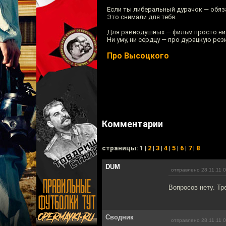
Если ты либеральный дурачок — обяз
Это снимали для тебя.
Для равнодушных — фильм просто ни 
Ни уму, ни сердцу — про дурацкую ре
Про Высоцкого
Комментарии
cтраницы: 1 |
2
|
3
|
4
|
5
|
6
|
7
|
8
DUM
отправлено 28.11.11 
Вопросов нету. Тр
Сводник
отправлено 28.11.11 