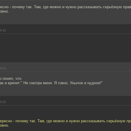
есно - почему так. Там, где можно и нужно рассказывать серьёзную пра
овно.
00:42
00:51
 понял, что
к и кричит:" Не смотри меня. Я говно. Унылое и нудное!"
00:52
ересно - почему так. Там, где можно и нужно рассказывать серьёзную п
овно.