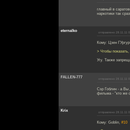
главный в саратов
наркотики так сра
eternalko
отправлено 28.11.11 
Кому: Цзен ГУргу
> Чтобы показать,
Угу. Также запрещ
FALLEN-777
отправлено 28.11.11 
Сэр Гоблин - а Вы
фильма - "кто же 
Krix
отправлено 28.11.11 
Кому: Goblin,
#10