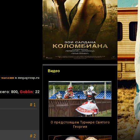
Видео
т магазин
в megagroup.ru
сего: 800,
Goblin
: 22
# 1
О предстоящем Турнире Святого
Георгия
# 2