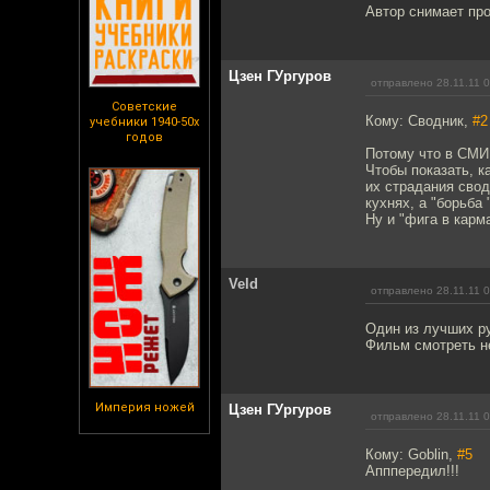
Автор снимает про
Цзен ГУргуров
отправлено 28.11.11 
Советские
Кому: Сводник,
#2
учебники 1940-50х
годов
Потому что в СМИ 
Чтобы показать, к
их страдания свод
кухнях, а "борьба
Ну и "фига в карм
Veld
отправлено 28.11.11 
Один из лучших ру
Фильм смотреть н
Империя ножей
Цзен ГУргуров
отправлено 28.11.11 
Кому: Goblin,
#5
Апппередил!!!