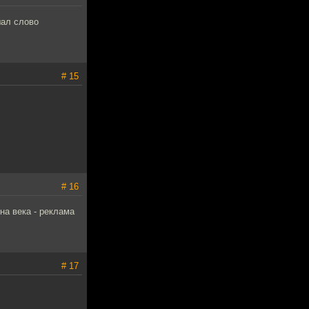
шал слово
# 15
# 16
на века - реклама
# 17