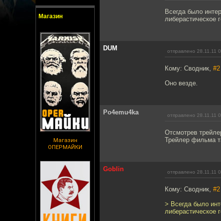
Всегда было интер
Магазин
либерастическое г
DUM
отправлено 28.11.11 
Кому: Сводник,
#2
Оно везде.
Po4emu4ka
отправлено 28.11.11 
Отсмотрев трейлер
Трейлер фильма та
Магазин
ОПЕРМАЙКИ
Goblin
отправлено 28.11.11 
Кому: Сводник,
#2
> Всегда было инт
либерастическое г