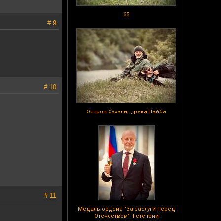
65
# 9
# 10
Остров Сахалин, река Найба
# 11
Медаль ордена "За заслуги перед
Отечеством" II степени