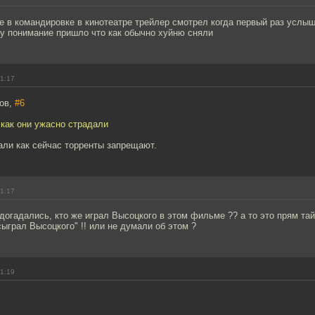
е в командировке в кинотеатре трейлер смотрел когда первый раз услы
зу понимание пришло что как обычно хуйню сняли
01:17
ров,
#6
 как они ужасно страдали
али как сейчас торренты запрещают.
01:17
 догадались, кто же играл Высоцкого в этом фильме ?? а то это прям тай
сыграл Высоцкого" !! или не думали об этом ?
01:19