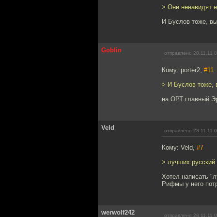
> Они ненавидят е
И Буслов тоже, в
Goblin
отправлено 28.11.11 
Кому: porter2,
#11
> И Буслов тоже,
на ОРТ главный Эр
Veld
отправлено 28.11.11 
Кому: Veld,
#7
> лучших русский
Хотел написать "л
Рифмы у него потр
werwolf242
отправлено 28.11.11 