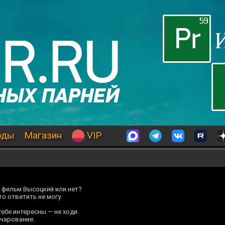
оды
Магазин
VIP
 фильм Высоцкий или нет?
о ответить не могу.
ебе интересны — не ходи.
чарование.