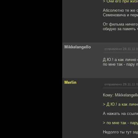
> Они его при жизн
Абсолютно те же с
Семеновича и пери
От фильма ничего 
обидно за память 
Mikkelangello
отправлено 28.11.11 
Д.Ю.! а как лично
по мне так - пару
Merlin
отправлено 28.11.11 
Кому: Mikkelangell
> Д.Ю.! а как лич
А нажать на ссылк
> по мне так - па
Недолго ты тут за