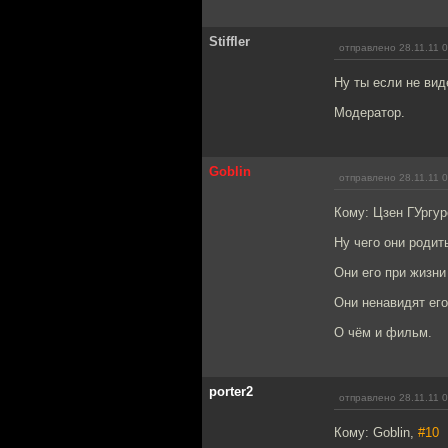
Stiffler
отправлено 28.11.11 
Ну ты если не ви
Модератор.
Goblin
отправлено 28.11.11 
Кому: Цзен ГУргу
Ну чего они родит
Они его при жизни 
Они ненавидят его
О чём и фильм.
porter2
отправлено 28.11.11 
Кому: Goblin,
#10