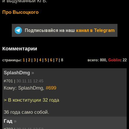
и выдуманный КГБ.
Про Высоцкого
Подписывайся на наш
канал в Telegram
Комментарии
cтраницы:
1
|
2
|
3
|
4
|
5
|
6
|
7
| 8
всего: 800,
Goblin
: 22
SplashDmg
»
#701 |
30.11.11 12:45
Кому: SplashDmg,
#699
> В конституции 32 года
36 года само собой.
Гад
»