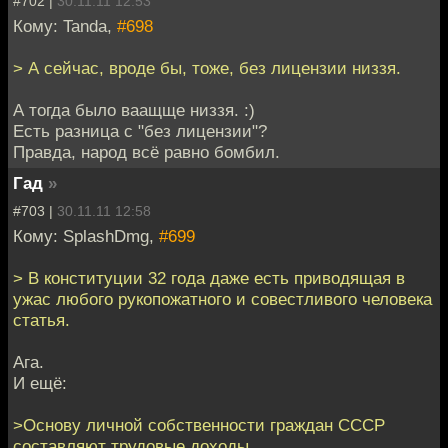
#702 |
30.11.11 12:53
Кому: Tanda,
#698
> А сейчас, вроде бы, тоже, без лицензии низзя.
А тогда было ваащще низзя. :)
Есть разница с "без лицензии"?
Правда, народ всё равно бомбил.
Гад
»
#703 |
30.11.11 12:58
Кому: SplashDmg,
#699
> В конституции 32 года даже есть приводящая в
ужас любого рукопожатного и совестливого человека
статья.
Ага.
И ещё:
>Основу личной собственности граждан СССР
составляют трудовые доходы