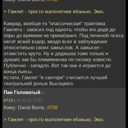
> Гамлет - просто малолетнее ебанько. Эмо.
Камрад, вообще-то "классическая" трактовка
Гамлета - закосил под идиота, чтобы его дядя до
поры до времени не прикабанил. Под личиной психа
несет вский вздор, вводя всех в заблуждение
относительно своих замыслов. А замысел -
отомстить круто. Ну и дядюшка тоже только и
думает, как бы племянничка по-тихому извести.
Публично - западло. Вот так они и играются до
конца пьесы.
Кстати, Гамлет "в свитере" считается лучшей
театральной ролью Высоцкого.
Пан Головатый
»
#710 |
30.11.11 17:51
Кому: David Burns,
#708
> Гамлет - просто малолетнее ебанько. Эмо.