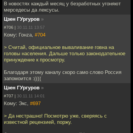
В новостях каждый месяц у безработных угоняют
мерседесы да лексусы.
Цзен ГУргуров
»
#706 |
30.11.11 13:57
Кому: Гонzа,
#704
> Считай, официальное вываливание говна на
головы населения. Дальше только законодательное
принуждение к просмотру.
Благодаря этому каналу скоро само слово Россия
запомоится :((((
Цзен ГУргуров
»
#707 |
30.11.11 14:01
Кому: Экс,
#697
> Да нестрашно! Посмотрю уже, сверяясь с
известной рецензией, поржу.