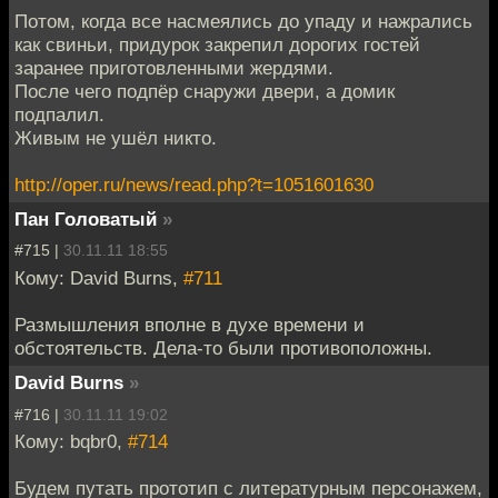
Потом, когда все насмеялись до упаду и нажрались
как свиньи, придурок закрепил дорогих гостей
заранее приготовленными жердями.
После чего подпёр снаружи двери, а домик
подпалил.
Живым не ушёл никто.
http://oper.ru/news/read.php?t=1051601630
Пан Головатый
»
#715 |
30.11.11 18:55
Кому: David Burns,
#711
Размышления вполне в духе времени и
обстоятельств. Дела-то были противоположны.
David Burns
»
#716 |
30.11.11 19:02
Кому: bqbr0,
#714
Будем путать прототип с литературным персонажем,