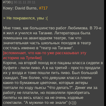
#730 |
30.11.11 20:11
Кому: David Burns,
#717
> Не понравился, увы :(
Мне тоже, как большинство работ Любимова. В 70-е
я жил и учился на Таганке. Литераторша была
помешана на авангардном театре, так что
значительная часть школьных походов в театр
состлась именно в "театр на Таганке".
[вспоминает, что как-то уже рассказывал эту
историю на Тупи4ке]
Короче, на второй поход все пацаны класса сидели в
буфете - пили пиво. А в на третий - просто продали
их у входа и тоже пошли пить пиво. Был большой
скандал. Тем более, что девушки класса плели
какие-то бумажные цветочки, которые актеры
топтали по ходу пьесы "Что делать?". Денег им за
работу не платили, но позволяли приобретать
билеты на весь класс на не очень ходовые
спектакли. "А мужики-то не знали" (с)))