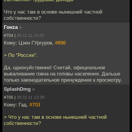
Что у нас там в основе нынешней частной
собственности?
Гонzа
»
#704 |
30.11.11 13:37
Кому: Цзен ГУргуров,
#696
> По "России".
Да, однохуйственно! Считай, официальное
вываливание говна на головы населения. Дальше
только законодательное принуждение к просмотру.
SplashDmg
»
#705 |
30.11.11 13:39
Кому: Гад,
#703
> Что у нас там в основе нынешней частной
собственности?