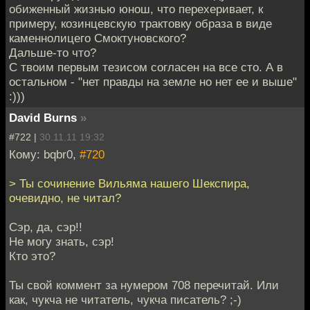
обиженный жизнью юнош, что перехеривает, к
примеру, козинцевскую трактовку образа в виде
каменнолицего Смоктуновского?
Дальше-то что?
С твоим первым тезисом согласен на все сто. А в
остальном - "нет правды на земле но нет ее и выше"
:)))
David Burns
»
#722 |
30.11.11 19:32
Кому: bqbr0,
#720
> Ты сочинение Вильяма нашего Шекспира,
очевидно, не читал?
Сэр, да, сэр!!
Не могу знать, сэр!
Кто это?
Ты свой коммент за нумером 708 перечитай. Или
как, чукча не читатель, чукча писатель? ;-)