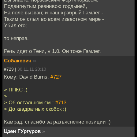
Подвигнутым ревнивою гордыней,
На поле вызван; и наш храбрый Гамлет -
Таким он слыл во всем известном мире -
Убил его;
то неправ.
Речь идет о Тени, v 1.0. Он тоже Гамлет.
Собакевич
»
#729 |
30.11.11 20:10
Кому: David Burns,
#727
> ППКС :)
>
> Об остальном см.:
#713
.
> До квадратных скобок :)
Камрад, спасибо за разъяснение позиции :)
Цзен ГУргуров
»