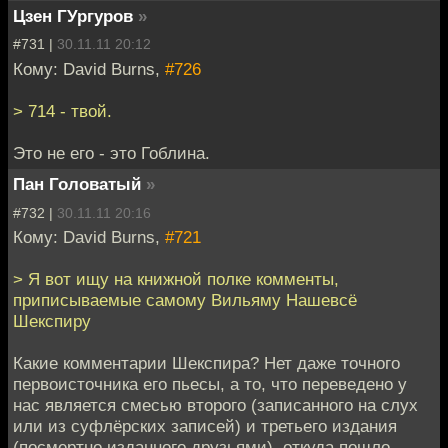
Цзен ГУргуров
»
#731 |
30.11.11 20:12
Кому: David Burns,
#726
> 714 - твой.
Это не его - это Гоблина.
Пан Головатый
»
#732 |
30.11.11 20:16
Кому: David Burns,
#721
> Я вот ищу на книжной полке комменты,
приписываемые самому Вильяму Нашевсё
Шекспиру
Какие комментарии Шекспира? Нет даже точного
первоисточника его пьесы, а то, что переведено у
нас является смесью второго (записанного на слух
или из суфлёрских записей) и третьего издания
(посмертно изданного друзьями), откуда пошло