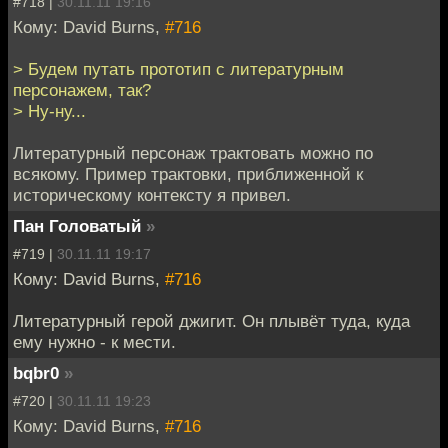
#718 |
30.11.11 19:16
Кому: David Burns,
#716
> Будем путать прототип с литературным
персонажем, так?
> Ну-ну...
Литературный персонаж трактовать можно по
всякому. Пример трактовки, приближенной к
историческому контексту я привел.
Пан Головатый
»
#719 |
30.11.11 19:17
Кому: David Burns,
#716
Литературный герой джигит. Он плывёт туда, куда
ему нужно - к мести.
bqbr0
»
#720 |
30.11.11 19:23
Кому: David Burns,
#716