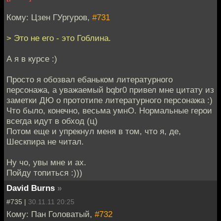
Кому: Цзен ГУргуров,
#731
> Это не его - это Гоблина.
А я в курсе :)
Просто я обозвал ебаньком литературного
персонажа, а уважаемый bqbr0 привел мне цитату из
заметки ДЮ о прототипе литературного персонажа :)
Что было, конечно, весьма умнО. Нормальные герои
всегда идут в обход (ц)
Потом еще и упрекнул меня в том, что я, де,
Шескпира не читал.
Ну чо, увы мне и ах.
Пойду топиться :)))
David Burns
»
#735 |
30.11.11 20:25
Кому: Пан Головатый,
#732