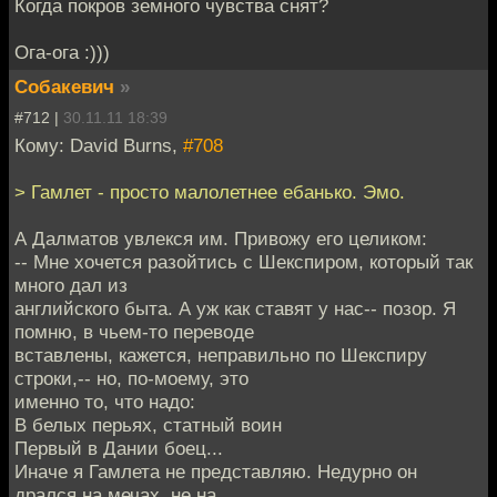
Когда покров земного чувства снят?
Ога-ога :)))
Собакевич
»
#712 |
30.11.11 18:39
Кому: David Burns,
#708
> Гамлет - просто малолетнее ебанько. Эмо.
А Далматов увлекся им. Привожу его целиком:
-- Мне хочется разойтись с Шекспиром, который так
много дал из
английского быта. А уж как ставят у нас-- позор. Я
помню, в чьем-то переводе
вставлены, кажется, неправильно по Шекспиру
строки,-- но, по-моему, это
именно то, что надо:
В белых перьях, статный воин
Первый в Дании боец...
Иначе я Гамлета не представляю. Недурно он
дрался на мечах, не на