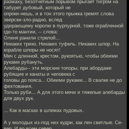
размаху, безотчетным порывом прыгает тигром на
табурет дубовый, который не
опроки-нешь, и в тон этого прыжка гремят слова
зверски-зло-радно, вслед
удирающему королю в пурпурной, тоже ограбленной
где-то мантии, -- слова:
Оленя ранили стрелой...
Никаких трико. Никаких туфель. Никаких шпор. На
корабле шпоры не носят!
Меч с длинной, крестом, рукоятью, чтобы обеими
руками рубануть.
Алебарды-- эти морские топоры, при абордаже
рубящие и канаты и человека с
головы до пояса... Обеими руками... В свалке не до
фехтования.
Только руби... А для этого мечи и тяжелые алебарды
для двух рук.
... Как в масках в шлемах пудовых.
А у молодых из-под них кудри, как лен светлые. Се-
вер. И во всем север,