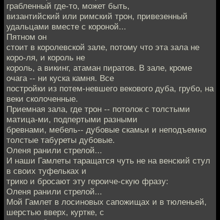
грабленный где-то, может быть,
византийский или римский трон, привезенный
удальцами вместе с короной...
Пятном он
стоит в королевской зале, потому что эта зала не
коро-ля, и король не
король, а викинг, атаман пиратов. В зале, кроме
очага -- ни куска камня. Все
постройки из потем-невшего векового дуба, грубо, на
веки сколоченные.
Приемная зала, где трон -- потолок с толстыми
матица-ми, подпертыми разными
бревнами, мебель-- дубовые скамьи и неподъемно
толстые табуреты дубовые.
Оленя ранили стрелой...
И наши Гамлеты таращатся чуть не на венский стул
в своих туфельках и
трико и бросают эту героиче-скую фразу:
Оленя ранили стрелой...
Мой Гамлет в лосиновых сапожищах и в тюленьей,
шерстью вверх, куртке, с