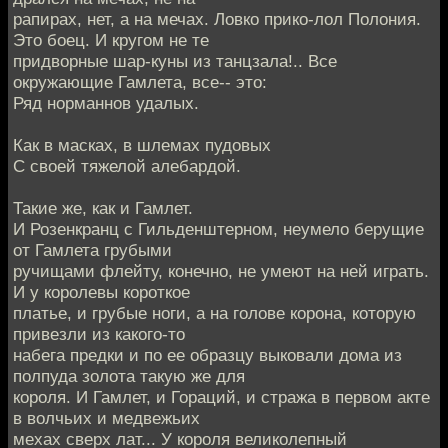
рапирах, нет, а на мечах. Ловко прико-лол Полония.
Это боец. И кругом не те
придворные шар-куны из танцзала!.. Все
окружающие Гамлета, все-- это:
Ряд норманнов удалых.
Как в масках, в шлемах пудовых
С своей тяжелой алебардой.
Такие же, как и Гамлет.
И Розенкранц с Гильденштерном, неумело берущие
от Гамлета грубыми
ручищами флейту, конечно, не умеют на ней играть.
И у королевы короткое
платье, и грубые ноги, а на голове корона, которую
привезли из какого-то
набега предки и по ее образцу выковали дома из
полпуда золота такую же для
короля. И Гамлет, и Гораций, и стража в первом акте
в волчьих и медвежьих
мехах сверх лат... У короля великолепный