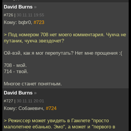
David Burns
»
#726 |
30.11.11 19:55
Кому: bqbr0,
#723
> Под номером 708 нет моего комментария. Чукча не
путаник, чукча звездочет?
Ой-вэй, как я мог перепутать? Нет мне прощения :(
708 - мой.
714 - твой.
Многое станет понятным.
David Burns
»
#727 |
30.11.11 20:01
Кому: Собакевич,
#724
> Режиссер может увидеть в Гамлете "просто
малолетнее ебанько. Эмо", а может и "первого в