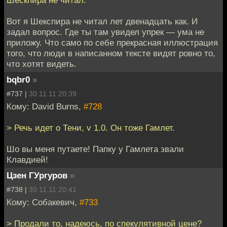
Вот я Шекспира не читал лет двенадцать как. И
задал вопрос. Где ты там увидел упрек — ума не
приложу. Что само по себе прекрасная иллюстрация
того, что люди в написанном тексте видят ровно то,
что хотят видеть.
bqbr0
»
#737 |
30.11.11 20:39
Кому: David Burns,
#728
> Речь идет о Тени, v 1.0. Он тоже Гамлет.
Шо вы меня путаете! Папку у Гамлета звали
Клавдией!
Цзен ГУргуров
»
#738 |
30.11.11 20:41
Кому: Собакевич,
#733
> Продали то, надеюсь, по спекулятивной цене?