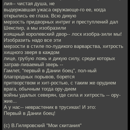
лия-- чистая душа, не
выдержавшая ужаса окружающе-го ее, когда
открылись ее глаза. Всю дикую
мерзость придворных интриг и преступлений дал
Шекспир, а мы изобразили
изящный королевский двор-- лоск изобра-зили мы!
Изобразить надо все эти
мерзости в стиле по-лудикого варварства, хитрость
хищного зверя в каждом
лице, грубую ложь и дикую силу, среди которых
затрав-ливаемый зверь --
Гамлет, "первый в Дании боец", пол-ный
благородных порывов, борется
притворством и хит-ростью, с таким же орудием
врага, обычным тогда ору-дием
войны удалых северян, где сила и хитрость -- ору-
жие...
А у нас-- неврастеник в трусиках! И это:
Первый в Дании боец!
(с) В.Гиляровский "Мои скитания"