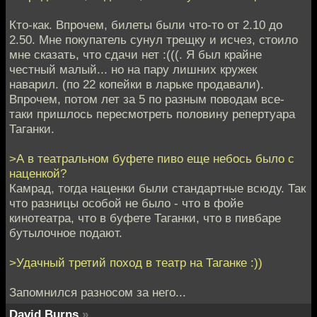
Кто-как. Впрочем, билеты были что-то от 2.10 до
2.50. Мне покупатель сунул трещку и исчез, стоило
мне сказать, что сдачи нет :(((. Я был крайне
честный малый... но на пару лишних кружек
наварил. (по 22 копейки в ларьке продавали).
Впрочем, потом лет за 5 по разным поводам все-
таки пришлось пересмотреть половину репертуара
Таганки.
>А в театральном буфете пиво еще небось было с
наценкой?
Камрад, тогда наценки были стандартные всюду. Так
что разницы особой не было - что в фойе
кинотеатра, что в буфете Таганки, что в пивбаре
бутылочное подают.
>Удачный третий поход в театр на Таганке :))
Запомнился разносом за него...
David Burns
»