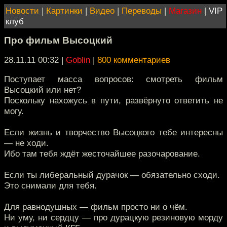
Новости
|
Картинки
|
Видео
|
Переводы
|
Магазин
|
VIP
клуб
Про фильм Высоцкий
28.11.11 00:32
|
Goblin
|
800 комментариев
Поступает масса вопросов: смотреть фильм
Высоцкий или нет?
Поскольку нахожусь в пути, развёрнуто ответить не
могу.
Если жизнь и творчество Высоцкого тебе интересны
— не ходи.
Ибо там тебя ждёт жесточайшее разочарование.
Если ты либеральный дурачок — обязательно сходи.
Это снимали для тебя.
Для равнодушных — фильм просто ни о чём.
Ни уму, ни сердцу — про дурацкую резиновую морду