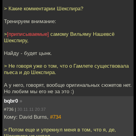
> Какие комментарии Шекспира?
Тренируем внимание:
>
[приписываемые]
самому Вильяму Нашевсё
Шекспиру,
Найду - будет цынк.
> Не говоря уже о том, что о Гамлете существовала
пьеса и до Шекспира.
А у него, говорят, вообще оригинальных сюжетов нет.
Но любим мы его не за это :)
bqbr0
»
#736 |
30.11.11 20:37
Кому: David Burns,
#734
> Потом еще и упрекнул меня в том, что я, де,
Шескпира не читал.