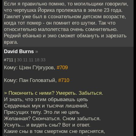
Если я правильно помню, то могильщики говорили,
что черпушка Йорика пролежала в земле 23 года.
Гамлет уже был в сознательном детском возрасте,
когда тот помер - он помнит его шутки. Так что
относительно малолетства очень сомнительно.
Редкий ебанько и эмо сможет обмануть и зарезать
врага.
David Burns
»
#711 |
30.11.11 18:33
Кому: Цзен ГУргуров,
#709
Кому: Пан Головатый,
#710
> Покончить с ними? Умереть. Забыться.
И знать, что этим обрываешь цепь
Сердечных мук и тысячи лишений,
Присущих телу. Это ли не цель
Желанная? Скончаться. Сном забыться.
Уснуть... и видеть сны? Вот и ответ.
Какие сны в том смертном сне приснятся,