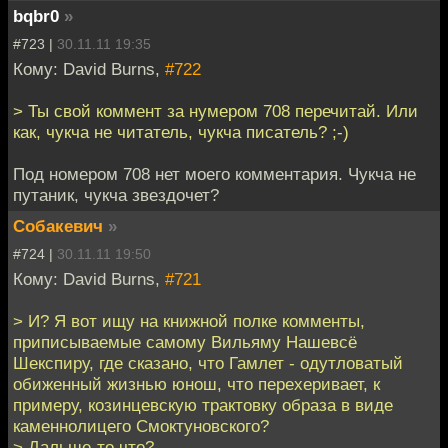
bqbr0
»
#723 |
30.11.11 19:35
Кому: David Burns,
#722
> Ты свой коммент за нумером 708 перечитай. Или
как, чукча не читатель, чукча писатель? ;-)
Под номером 708 нет моего комментария. Чукча не
путаник, чукча звездочет?
Собакевич
»
#724 |
30.11.11 19:50
Кому: David Burns,
#721
> И? Я вот ищу на книжной полке комменты,
приписываемые самому Вильяму Нашевсё
Шекспиру, где сказано, что Гамлет - одутловатый
обиженный жизнью юнош, что перехеривает, к
примеру, козинцевскую трактовку образа в виде
каменнолицего Смоктуновского?
> Дальше-то что?