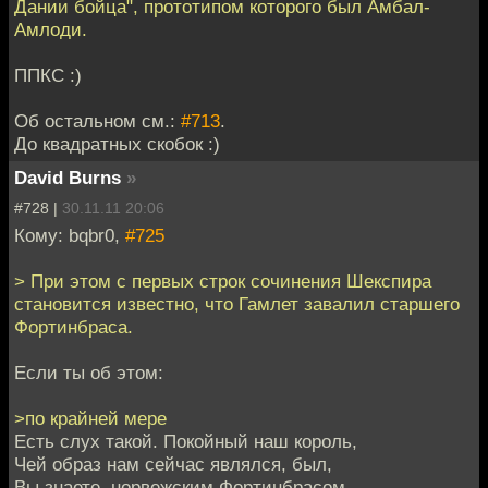
Дании бойца", прототипом которого был Амбал-
Амлоди.
ППКС :)
Об остальном см.:
#713
.
До квадратных скобок :)
David Burns
»
#728 |
30.11.11 20:06
Кому: bqbr0,
#725
> При этом с первых строк сочинения Шекспира
становится известно, что Гамлет завалил старшего
Фортинбраса.
Если ты об этом:
>по крайней мере
Есть слух такой. Покойный наш король,
Чей образ нам сейчас являлся, был,
Вы знаете, норвежским Фортинбрасом,