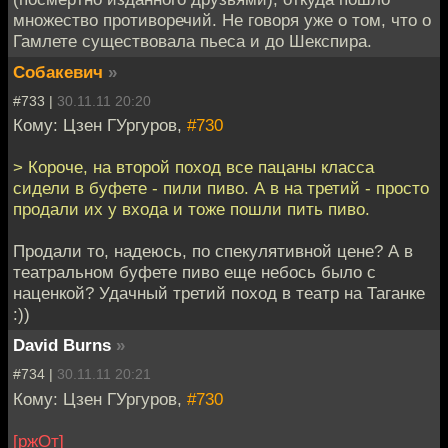
множество противоречий. Не говоря уже о том, что о
Гамлете существовала пьеса и до Шекспира.
Собакевич
»
#733 |
30.11.11 20:20
Кому: Цзен ГУргуров,
#730
> Короче, на второй поход все пацаны класса
сидели в буфете - пили пиво. А в на третий - просто
продали их у входа и тоже пошли пить пиво.
Продали то, надеюсь, по спекулятивной цене? А в
театральном буфете пиво еще небось было с
наценкой? Удачный третий поход в театр на Таганке
:))
David Burns
»
#734 |
30.11.11 20:21
Кому: Цзен ГУргуров,
#730
[ржОт]