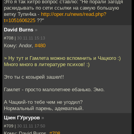
Это я так хитро вопрос ставлю: "Не порали загодя
раскидывать по сети ссылки на самую большую
ветку Тупи4ка -
http://oper.ru/news/read.php?
t=1051606225
??"
David Burns
»
#708 |
30.11.11 15:13
Кому: Andor,
#480
> Ну тут и Гамлета можно вспомнить и Чацкого :)
Много много в литературе психов! :)
Это ты с козырей зашел!!
Гамлет - просто малолетнее ебанько. Эмо.
А Чацкий-то тебе чем не угодил?
Нормальный парень, адекватный.
Цзен ГУргуров
»
#709 |
30.11.11 17:50
Кому: David Burns,
#708