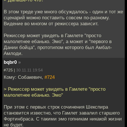
В этом треде уже много обсуждалось - один и тот же
сценарий можно поставить совсем по-разному.
Видение во многом от режиссера зависит.
Режиссер может увидеть в Гамлете "просто
малолетнее ебанько. Эмо", а может и "первого в
Дании бойца", прототипом которого был Амбал-
Амлоди.
bqbr0
»
#725 |
30.11.11 19:54
Кому: Собакевич,
#724
> Режиссер может увидеть в Гамлете "просто
малолетнее ебанько. Эмо"
При этом с первых строк сочинения Шекспира
становится известно, что Гамлет завалил старшего
Фортинбраса. С такими эмо гопникам никакой жизни
не будет.