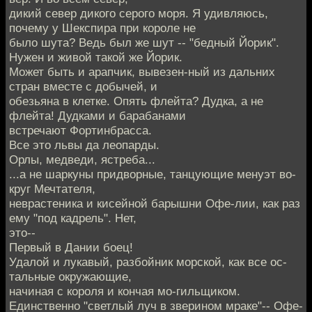
дикий север дикого серого моря. Я удивляюсь,
почему у Шекспира при короле не
было шута? Ведь был же шут -- "бедный Йорик".
Нужен и живой такой же Йорик.
Может быть и арапчик, вывезен-ный из дальних
стран вместе с добычей, и
обезьяна в клетке. Опять флейта? Дудка, а не
флейта! Дудками и барабанами
встречают Фортинбрасса.
Все это львы да леопарды.
Орлы, медведи, ястреба...
...а не шаркуны придворные, танцующие менуэт во-
круг Мечтателя,
неврастеника и кисейной барышни Офе-лии, как раз
ему "под кадрель". Нет,
это--
Первый в Дании боец!
Удалой и лукавый, разбойник морской, как все ос-
тальные окружающие,
начиная с короля и кончая мо-гильщиком.
Единственно "светлый луч в зверином мраке"-- Офе-