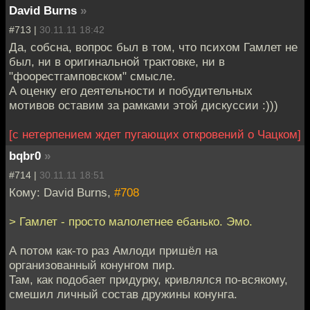
David Burns
»
#713 |
30.11.11 18:42
Да, собсна, вопрос был в том, что психом Гамлет не
был, ни в оригинальной трактовке, ни в
"фоорестгамповском" смысле.
А оценку его деятельности и побудительных
мотивов оставим за рамками этой дискуссии :)))
[с нетерпением ждет пугающих откровений о Чацком]
bqbr0
»
#714 |
30.11.11 18:51
Кому: David Burns,
#708
> Гамлет - просто малолетнее ебанько. Эмо.
А потом как-то раз Амлоди пришёл на
организованный конунгом пир.
Там, как подобает придурку, кривлялся по-всякому,
смешил личный состав дружины конунга.