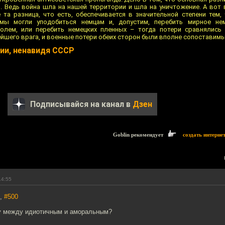
я. Ведь война шла на нашей территории и шла на уничтожение. А вот 
та разница, что есть, обеспечивается в значительной степени тем,
 мы могли уподобиться немцам и, допустим, перебить мирное нем
лем, или перебить немецких пленных – тогда потери сравнялись 
йшего врага, и военные потери обеих сторон были вполне сопоставимы
ии, ненавидя СССР
Подписывайся на канал в
Дзен
Goblin рекомендует
создать интерне
14:55
7,
#500
у между идиотичным и аморальным?