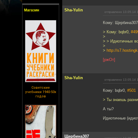
Sha-Yulin
Магазин
отправлено 13.05.14 
Кому: Щербина30
> Кому: bqbr0,
#49
>
> > Идиотичных во
>
>
http://s7.hostin
[ржОт]
Sha-Yulin
отправлено 13.05.14 
Советские
Кому: bqbr0,
#501
учебники 1940-50х
годов
> Ты знаешь разн
А ты?
Идиотичные (идиот
Щербина307