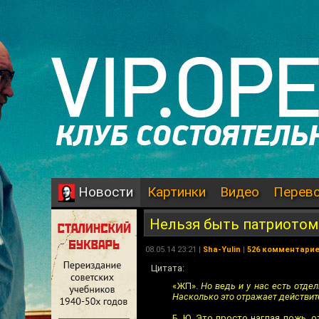
Картинки
Видео
Перев
Новости
Нельзя быть патриотом
08.05.14 23:21 |
Sha-Yulin
|
526 комментари
Цитата:
«ЖП».
Но ведь и у нас есть отде
Насколько это отражает действит
Б. Ю. Это просто наглая ложь, 