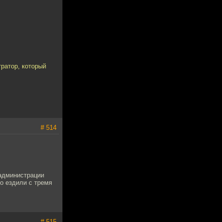
ратор, который
# 514
 администрации
о ездили с тремя
# 515