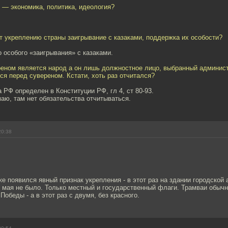
 — экономика, политика, идеология?
т укреплению страны заигрывание с казаками, поддержка их особости?
о особого «заигрывания» с казаками.
реном является народ а он лишь должностное лицо, выбранный админист
ся перед сувереном. Кстати, хоть раз отчитался?
 РФ определен в Конституции РФ, гл 4, ст 80-93.
аю, там нет обязательства отчитываться.
20:38
е появился явный признак укрепления - в этот раз на здании городской
 мая не было. Только местный и государственный флаги. Трамваи обычн
обеды - а в этот раз с двумя, без красного.