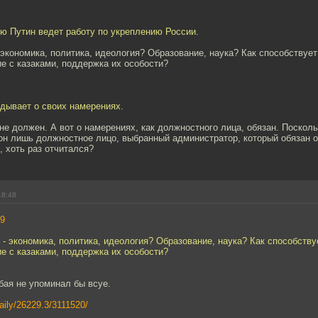
ю Путин ведет работу по укреплению России.
 экономика, политика, идеология? Образование, наука? Как способствуе
е с казаками, поддержка их особости?
дывает о своих намерениях.
не должен. А вот о намерениях, как должностного лица, обязан. Поскол
 он лишь должностное лицо, выбранный администратор, который обязан 
, хоть раз отчитался?
18:48
9
 - экономика, политика, идеология? Образование, наука? Как способств
е с казаками, поддержка их особости?
бая не упоминал бы всуе.
daily/26229.3/3111520/