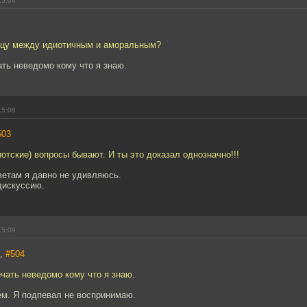
15:04
ицу между идиотичным и аморальным?
ать неведомо кому что я знаю.
15:08
503
отские) вопросы бывают. И ты это доказал однозначно!!!
ветам я давно не удивляюсь.
дискуссию.
15:09
7,
#504
ечать неведомо кому что я знаю.
ем. Я подпевал не воспринимаю.