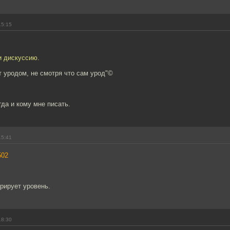
15:15
и дискуссию.
т уродом, не смотря что сам урод"©
гда и кому мне писать.
15:41
502
рирует уровень.
18:30