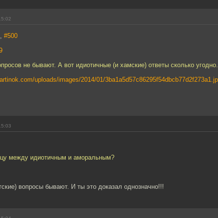
15:02
7,
#500
9
просов не бывают. А вот идиотичные (и хамские) ответы сколько угодно.
gkartinok.com/uploads/images/2014/01/3ba1a5d57c86295f54dbcb77d2f273a1.j
15:03
ицу между идиотичным и аморальным?
ские) вопросы бывают. И ты это доказал однозначно!!!