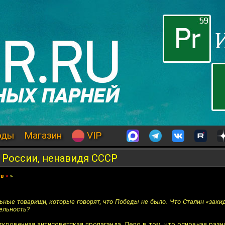
оды
Магазин
VIP
 России, ненавидя СССР
ев
»
»
льные товарищи, которые говорят, что Победы не было. Что Сталин «закид
ельность?
откровенная антисоветская пропаганда. Дело в том, что основная разн