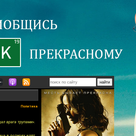
Политика
ал врага трупами».
ица в потерях идёт