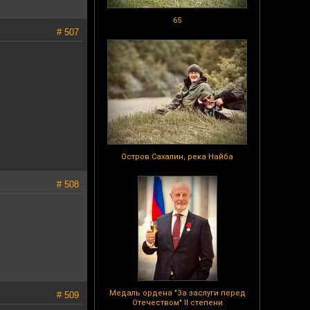
65
# 507
Остров Сахалин, река Найба
# 508
Медаль ордена "За заслуги перед
# 509
Отечеством" II степени