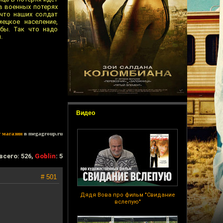
в военных потерях
 что наших солдат
ецкое население,
бы. Так что надо
.
Видео
т магазин
в megagroup.ru
всего: 526,
Goblin
: 5
# 501
Дядя Вова про фильм "Свидание
вслепую"