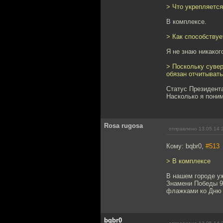
> Что укрепляется
В комплексе.
> Как способствуе
Я не знаю никаког
> Поскольку суве
обязан отчитывать
Статус Президента
Насколько я поним
Rosa rugosa
отправлено 13.05.14 
Кому: bqbr0,
#513
> В комплексе
В нашем городе уж
Знамени Победы 9
флажками ко Дню П
bqbr0