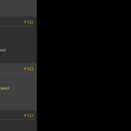
# 511
жно!
# 512
ожно!
# 513