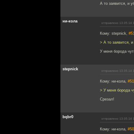
А то заявится, и 
ни-кола
отправлено 13.05.14 
Кому: stepnick,
#5
> А то заявится, 
У меня борода чут
stepnick
отправлено 13.05.14 
Кому: ни-кола,
#51
> У меня борода ч
Срезал!
bqbr0
отправлено 13.05.14 
Кому: ни-кола,
#50