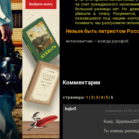
за счёт гражданского населени
большой разницы нет. Но даже 
убивали в плену. Разумеется,
оказавшееся под нашим контро
понимать: мы разгромили сильне
Нельзя быть патриотом Росс
Антисоветчик — всегда русофоб.
Комментарии
cтраницы:
1
|
2
|
3
|
4
|
5
| 6
bqbr0
отправлено 13.05.14 
Кому: Щербина30
Ты знаешь разниц