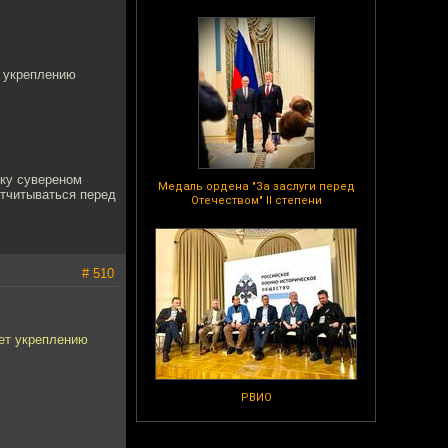
т укреплению
ьку сувереном
Медаль ордена "За заслуги перед
отчитываться перед
Отечеством" II степени
# 510
ует укреплению
РВИО