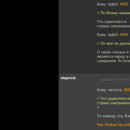
Кому: bqbr0,
#483
> По Моему мнени
Что укрепляется -
страны заигрывани
Кому: bqbr0,
#489
> Он мне не докла
О своих личных и 
является народ а
сувереном. Кстати
stepnick
отправлено 13.05.14 
Кому: ни-кола,
#50
> Что укрепляется
страны заигрывани
>
Ты камрад эта, Ба
http://kuban.kp.ru/