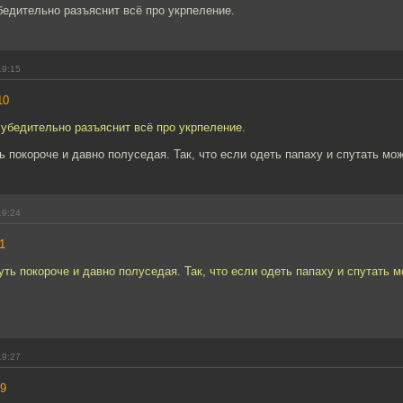
убедительно разъяснит всё про укрпеление.
19:15
10
и убедительно разъяснит всё про укрпеление.
ь покороче и давно полуседая. Так, что если одеть папаху и спутать мо
19:24
1
уть покороче и давно полуседая. Так, что если одеть папаху и спутать м
19:27
9