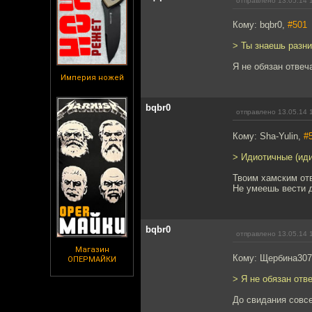
отправлено 13.05.14 
Кому: bqbr0,
#501
> Ты знаешь разн
Я не обязан отвеч
Империя ножей
bqbr0
отправлено 13.05.14 
Кому: Sha-Yulin,
#
> Идиотичные (иди
Твоим хамским от
Не умеешь вести 
bqbr0
отправлено 13.05.14 
Магазин
Кому: Щербина30
ОПЕРМАЙКИ
> Я не обязан отв
До свидания совс