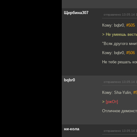
Щербина307
отправлено 13.05.14 
Кому: bqbr0,
#505
> Не умеешь вест
"Всяк другого мни
Кому: bqbr0,
#506
Не тебе решать ко
bqbr0
отправлено 13.05.14 
Кому: Sha-Yulin,
#
>
[ржОт]
Отличное демонст
ни-кола
отправлено 13.05.14 