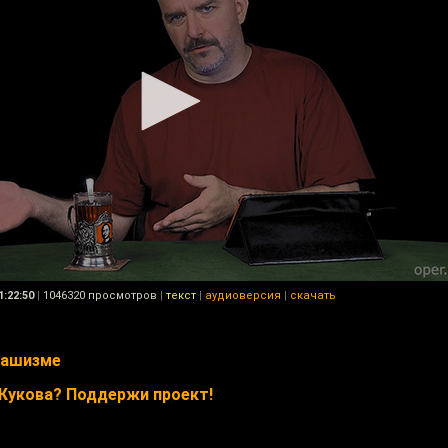
1:22:50
|
1046320 просмотров
|
текст
|
аудиоверсия
|
скачать
фашизме
Жукова? Поддержи проект!