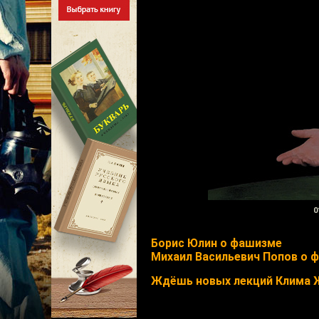
0
Борис Юлин о фашизме
Михаил Васильевич Попов о 
Ждёшь новых лекций Клима 