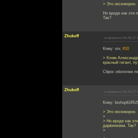
> Это оксюморон.
Но вроде как эти 
Так?
Zhukoff
отправлено 06.09.17 
Кому: srv,
#10
> Клим Александро
красный гигант, п
Сброс оболочки ле
Zhukoff
отправлено 06.09.17 
Кому: bishop61RU
> Это оксюморон.
>
> Но вроде как эт
дарвинизма. Так?
>