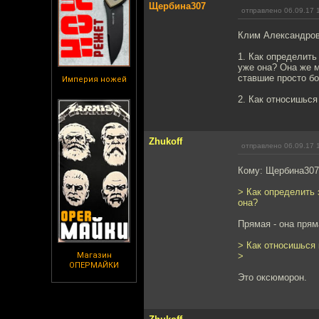
Щербина307
отправлено 06.09.17 
Клим Александров
1. Как определить
уже она? Она же м
ставшие просто б
Империя ножей
2. Как относишьс
Zhukoff
отправлено 06.09.17 
Кому: Щербина30
> Как определить 
она?
Прямая - она прям
> Как относишься
Магазин
>
ОПЕРМАЙКИ
Это оксюморон.