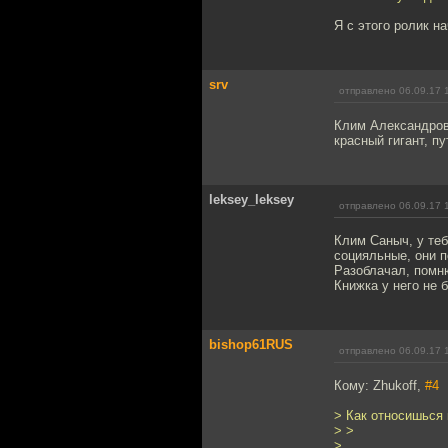
Я с этого ролик на
srv
отправлено 06.09.17 
Клим Александрови
красный гигант, п
leksey_leksey
отправлено 06.09.17 
Клим Саныч, у теб
социяльные, они п
Разоблачал, помн
Книжка у него не 
bishop61RUS
отправлено 06.09.17 
Кому: Zhukoff,
#4
> Как относишься
> >
>