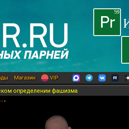
оды
Магазин
VIP
ском определении фашизма
в
»
»