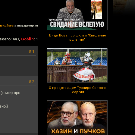
ие сайтов
в megagroup.ru
Дядя Вова про фильм "Свидание
всего: 447,
Goblin
: 1
вслепую"
# 1
# 2
О предстоящем Турнире Святого
Георгия
(книги) про
зной