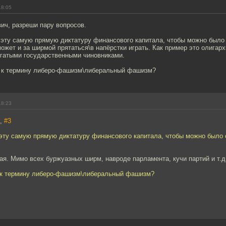
18:05
ич, разреши пару вопросов.
 эту самую прямую диктатуру финансового капитала, чтобы можно было 
ожет и за ширмой прятаться\в напёрстки играть. Как пример это олигарх
огатыми государственными чиновниками.
я к термину либеро-фашизм\либеральный фашизм?
18:23
7,
#3
эту самую прямую диктатуру финансового капитала, чтобы можно было с
ая. Мимо всех буржуазных ширм, навроде парламента, кучи партий и т.д
 к термину либеро-фашизм\либеральный фашизм?