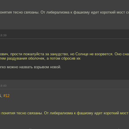
понятия тесно связаны. От либерализма к фашизму идет короткий мост 
18:39
вич, прости пожалуйста за занудство, но Солнце не взорвется. Оно сна
утем раздувания оболочек, а потом сбросив их
гко можно назвать взрывом новой.
18:40
S,
#12
и понятия тесно связаны. От либерализма к фашизму идет короткий мост