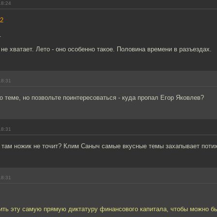
18:24
2
.
не хватает. Лето - оно особенно такое. Половина времени в разъездах.
18:31
по теме, но позвольте поинтересоваться - куда пропал Егор Яковлев?
18:31
 там ножик не точит? Клим Саныч самые вкусные темы захапывает потих
18:31
ить эту самую прямую диктатуру финансового капитала, чтобы можно бы