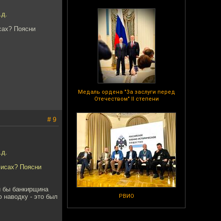
.д.
сах? Поясни
Медаль ордена "За заслуги перед
Отечеством" II степени
# 9
.д.
фисах? Поясни
и бы банкирщина
ю наводку - это был
РВИО