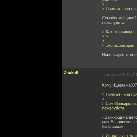
>
> Прямая - она пр
Семибанкирщина? 
пожалуйста.
> Как относишься
> >
>
> Это оксюморон.
Используют для о
Zhukoff
отправлено 06.09.17 
Кому: Щербина30
> Прямая - она пр
>
> Семибанкирщина
пожалуйста.
- Банкирщина дей
(как Ельцинская к
бы фашизм.
> Используют для