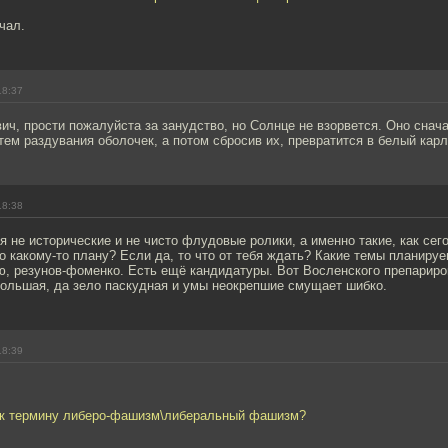
чал.
18:37
ч, прости пожалуйста за занудство, но Солнце не взорвется. Оно снач
утем раздувания оболочек, а потом сбросив их, превратится в белый карл
18:38
я не исторические и не чисто флудовые ролики, а именно такие, как сег
о какому-то плану? Если да, то что от тебя ждать? Какие темы планиру
ю, резунов-фоменко. Есть ещё кандидатуры. Вот Восленского препариро
большая, да зело паскудная и умы неокрепшие смущает шибко.
18:39
 к термину либеро-фашизм\либеральный фашизм?