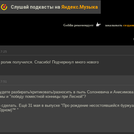
Слушай подкасты на
Яндекс.Музыка
Goblin рекомендует
заказывать
создан
17:25
 ролик получился. Спасибо! Подчеркнул много нового
17:51
будете разбирать/критиковать/разносить в пыль Солоневича и Анисимова 
мы и "победу поместной конницы при Лесной"?
о сделать. Ещё 31 мая в выпуске "Про рождение несостоявшейся буржуа
Одном)™ "