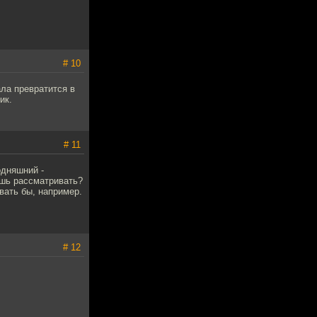
# 10
ала превратится в
ик.
# 11
одняшний -
ешь рассматривать?
вать бы, например.
# 12