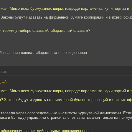
ямая. Мимо всех буржуазных ширм, навроде парламента, кучи партий и т
Законы будут издавать на фирменной бумаге корпораций и в ихних офи
 к термину либеро-фашизм\либеральный фашизм?
бозначения наших либеральных оппозиционеров.
18:36
7,
#8
ямая. Мимо всех буржуазных ширм, навроде парламента, кучи партий и т
? Законы будут издавать на фирменной бумаге корпораций и в ихних о
ствовала через опосредованные институты буржуазной демократии. Есл
лика в 93 году) управляла страной за счет выкатывания танков на пряму
 обозначения наших либеральных оппозиционеров.