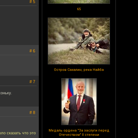
# 5
65
# 6
Остров Сахалин, река Найба
# 7
оньку.
# 8
Медаль ордена "За заслуги перед
ло сказать что это
Отечеством" II степени