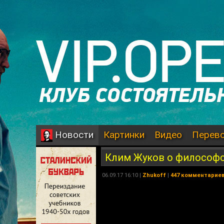
Картинки
Видео
Перев
Новости
Клим Жуков о философ
06.09.17 16:10 |
Zhukoff
|
447 комментарие