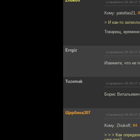
Zhukoff
отправлено 06.09.17 
Кому: patetlao21,
#
> И как-то затихло
Товарищ, времени 
Errgiz
отправлено 06.09.17 
Извините, что не 
Tuzemak
отправлено 06.09.17 
Борис Витальевич
Щербина307
отправлено 06.09.17 
Кому: Zhukoff,
#4
> > > Как определ
уже она?