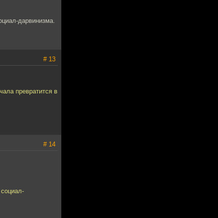
социал-дарвинизма.
# 13
чала превратится в
# 14
 социал-