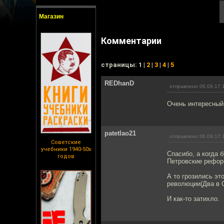
Магазин
Комментарии
cтраницы: 1 |
2
|
3
|
4
|
5
REDhanD
отправлено 06.09.17 
Очень интересный
patetlao21
отправлено 06.09.17 
Советские
учебники 1940-50х
Спасибо, а когда 
годов
Петровские рефор
А то грозились эт
революции(Два в 
И как-то затихло.