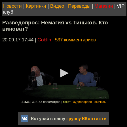
Новости
|
Картинки
|
Видео
|
Переводы
|
Магазин
|
VIP
клуб
Разведопрос: Немагия vs Тиньков. Кто
виноват?
20.09.17 17:44
|
Goblin
|
537 комментариев
21:36
|
322157 просмотров
|
текст
|
аудиоверсия
|
скачать
Вступай в нашу
группу ВКонтакте