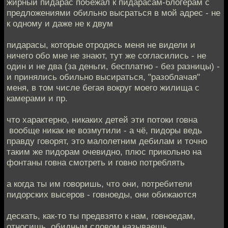
жирный пидарас побежал к пидарасам-блогерам с
предложениями обильно высраться в мой адрес - не
к одному и даже не к двум
пидарасы, которые отродясь меня не видели и
ничего обо мне не знают, тут же согласились - не
один и не два (за деньги, бесплатно - без разницы) -
и принялись обильно высираться, "разоблачая"
меня, в том числе бегая вокруг моего жилища с
камерами и пр.
что характерно, никаких детей эти потоки говна
вообще никак не возмутили - а чё, пидоры ведь
правду говорят, это малолетним дебилам и точно
таким же пидорам очевидно, плюс прикольно на
фонтаны говна смотреть и говно потреблять
а когда ты им говоришь, что они, потребители
пидорских высеров - говноеды, они обижаются
дескать, как-то ты предвзято к нам, говноедам,
относишь, обидным словом называешь