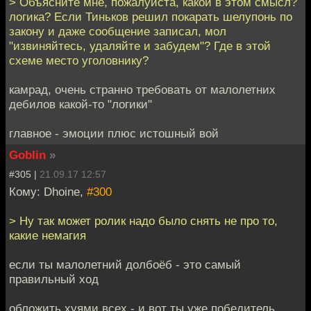
> Объясните мне, пожалуйста, какой в этом смысл?
логика? Если Тиньков решил покарать шелупонь по
закону и даже сообщение записал, мол
"извиняйтесь, удаляйте и забудем"? Где в этой
схеме место уголовнику?
камрад, очень странно требовать от малолетних
дебилов какой-то "логики"
главное - эмоции плюс истошный вой
Goblin
»
#305 |
21.09.17 12:57
Кому: Dhoine,
#300
> Ну так может ролик надо было снять не про то,
какие немагия
если ты малолетний долбоёб - это самый
правильный ход
обложить хуями всех - и вот ты уже победитель