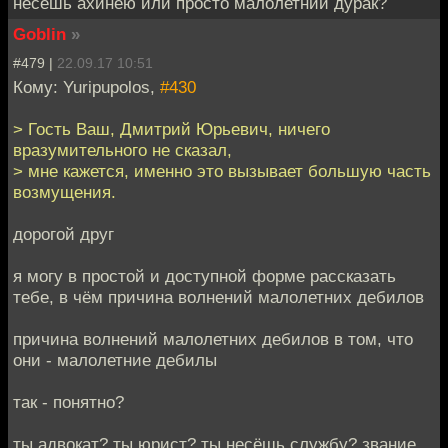
несёшь ахинею или просто малолетний дурак?
Goblin
»
#479 |
22.09.17 10:51
Кому: Yuripupolos,
#430
> Гость Ваш, Дмитрий Юрьевич, ничего
вразумительного не сказал,
> мне кажется, именно это вызывает большую часть
возмущения.
дорогой друг
я могу в простой и доступной форме рассказать
тебе, в чём причина волнений малолетних дебилов
причина волнений малолетних дебилов в том, что
они - малолетние дебилы
так - понятно?
ты адвокат? ты юрист? ты несёшь службу? звание,