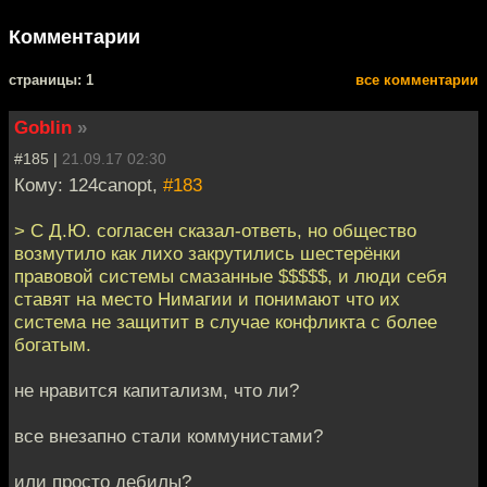
Комментарии
cтраницы: 1
все комментарии
Goblin
»
#185 |
21.09.17 02:30
Кому: 124canopt,
#183
> С Д.Ю. согласен сказал-ответь, но общество
возмутило как лихо закрутились шестерёнки
правовой системы смазанные $$$$$, и люди себя
ставят на место Нимагии и понимают что их
система не защитит в случае конфликта с более
богатым.
не нравится капитализм, что ли?
все внезапно стали коммунистами?
или просто дебилы?