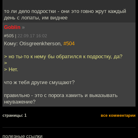
то ли дело подростки - они это говно жрут каждый
день с лопаты, им виднее
Goblin
»
#505 |
22.09.17 16:02
Кому: Otisgreenkherson,
#504
> но ты-то к нему бы обратился к подростку, да?
>
> Нет.
что ж тебя другие смущают?
правильно - это с порога хамить и выказывать
неуважение?
cтраницы: 1
все комментарии
полезные ссылки